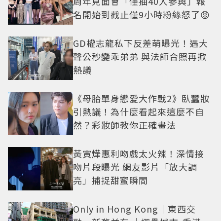
周年見面會「僅抽40人參與」報
名開始到截止僅9小時粉絲怒了😡
GD權志龍私下反差萌曝光！遇大
聲公秒變乖弟弟 與法師合照再掀
熱議
《母胎單身戀愛大作戰2》臥蠶妝
引熱議！為什麼看起來這麼不自
然？彩妝師教你正確畫法
黃寅燁惠利吻戲太火辣！深情接
吻片段曝光 網友影片「放大調
亮」捕捉甜蜜瞬間
Only in Hong Kong｜東西交