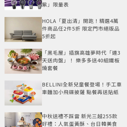
紫」限量表
HOLA「夏出清」開跑！精選4萬
件商品任2件5折 限定門市絕版品
5折起
「黑毛屋」插旗高雄夢時代「連3
天送肉盤」！ 樂多多送40組鐵板
燒套餐
BELLINI全新兒童餐登場！手工車
車麵加小飛碟披薩 點餐再送貼紙
中秋送禮不踩雷 新光三越255款
好禮：人氣蛋黃酥、台日韓美食