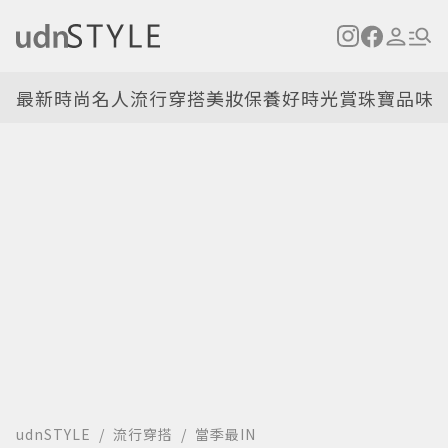
最新
時尚名人
流行穿搭
美妝保養
好時光
賞珠寶
品味
udnSTYLE
流行穿搭
當季最IN