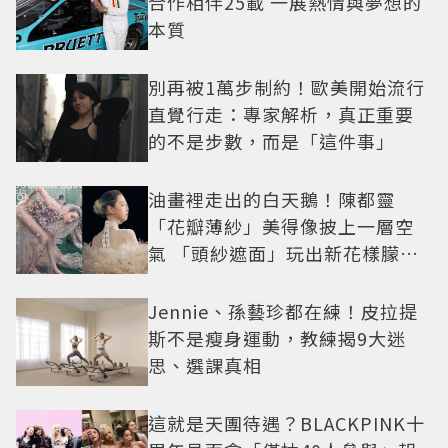
合作相伴25載 一展熱情與夢想的
本質
別再被1萬步制約！歐美開始流行
直覺行走：專家解析，真正重要
的不是步數，而是「這件事」
油畫裡走出的白天鵝！陳都靈
「花瓣薄紗」美得像披上一層空
氣 「頭紗遮面」玩出新花樣朦朧
美感太仙
Jennie、孫藝珍都在練！皮拉提
斯不是瘦身運動，教練揭9大迷
思、選課真相
這就是天團待遇？BLACKPINK十