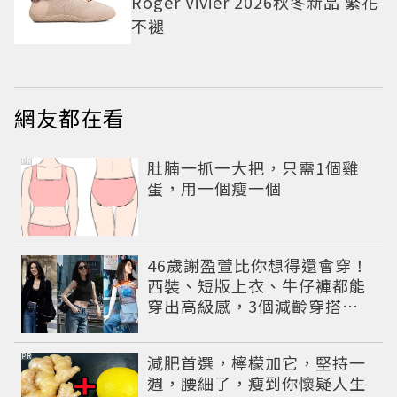
Roger Vivier 2026秋冬新品 繁花
不褪
網友都在看
PR
肚腩一抓一大把，只需1個雞
蛋，用一個瘦一個
46歲謝盈萱比你想得還會穿！
西裝、短版上衣、牛仔褲都能
穿出高級感，3個減齡穿搭公
式一次學
PR
減肥首選，檸檬加它，堅持一
週，腰細了，瘦到你懷疑人生