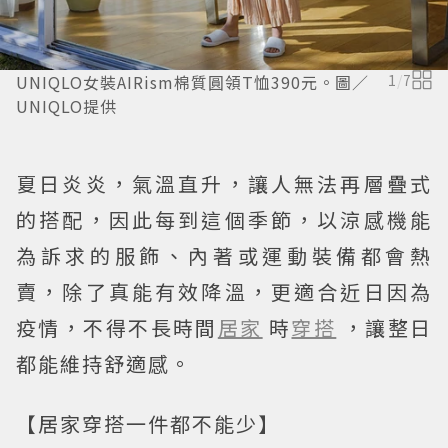
UNIQLO女裝AIRism棉質圓領T恤390元。圖／
1
/
7
UNIQLO提供
夏日炎炎，氣溫直升，讓人無法再層疊式
的搭配，因此每到這個季節，以涼感機能
為訴求的服飾、內著或運動裝備都會熱
賣，除了真能有效降溫，更適合近日因為
疫情，不得不長時間
居家
時
穿搭
，讓整日
都能維持舒適感。
【居家穿搭一件都不能少】