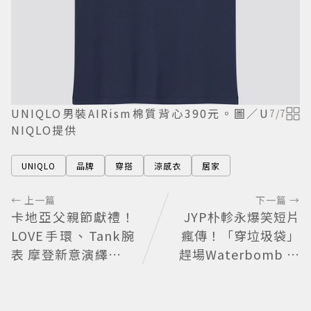
UNIQLO男裝AIRism棉質背心390元。圖／U
7
/
7
NIQLO提供
UNIQLO
品牌
穿搭
涼感衣
居家
← 上一篇
下一篇 →
卡地亞父親節獻禮！
JYP朴軫永爆笑短片
LOVE手環、Tank腕
瘋傳！「穿垃圾袋」
表 摩登新意演繹永不
趕場Waterbomb 被
退流行經典
虧「應該改名JPG」