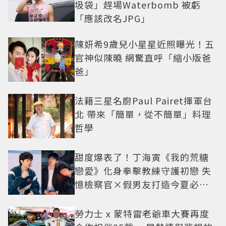
圾袋」趕場Waterbomb 被虧
「應該改名JPG」
陳妍希9歲兒小星星近照曝光！五
官神似陳曉 網驚直呼「縮小版爸
爸」
法籍三星名廚Paul Pairet揮軍台
北 帶來「簡單，從不簡單」料理
哲學
甜度爆表了！丁海寅《我的荒糖
戀愛》化身拳擊教練守護初戀 失
憶檢察官×假男友打造今夏必看
小甜劇
勞力士 x 蒙特雷老爺車大賽再度