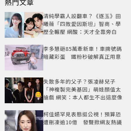
熱門文章
清純學霸人設翻車？《逐玉》田
曦薇「四敗愛因斯坦」智商、學
歷全輾壓 網酸：天才全靠旁白
李多慧砸85萬牽新車！車牌號碼
暗藏彩蛋 鐵粉秒破解真正用意
失散多年的父子？張凌赫兒子
「神複製完美基因」萌娃顏值太
搶戲 網笑：本人都生不出這麼像
柯佳嬿罕見表態挺公視！預算恐
遭刪凍逾10億 發聲掀網友熱議