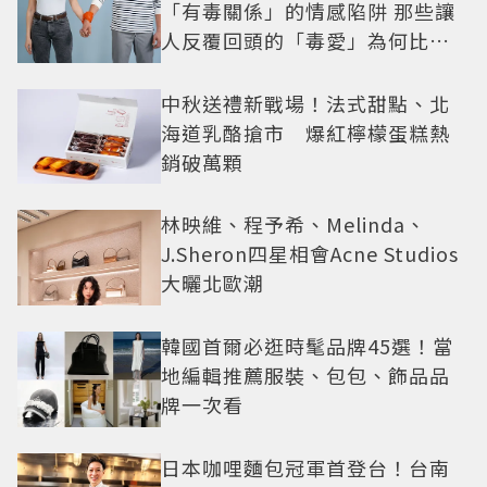
「有毒關係」的情感陷阱 那些讓
人反覆回頭的「毒愛」為何比菸
還難戒？
中秋送禮新戰場！法式甜點、北
海道乳酪搶市 爆紅檸檬蛋糕熱
銷破萬顆
林映維、程予希、Melinda、
J.Sheron四星相會Acne Studios
大曬北歐潮
韓國首爾必逛時髦品牌45選！當
地編輯推薦服裝、包包、飾品品
牌一次看
日本咖哩麵包冠軍首登台！台南