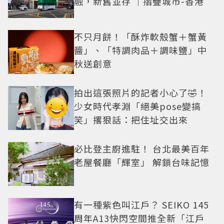
融，新舊並存 ｜摺疊城市-香港
不只月餅！「酥炸軟殼蟹＋蟹黃
醬」、「特調肉品＋調味鹽」中
秋送創意
拍出這張照片的記者小心了🤣！
少女時代孝淵「絕美pose變搞
笑」撂狠話：把住址交出來
必比登主廚進駐！ 台北最美百年
老屋餐廳「輝室」 解鎖台味記憶
有一種紫色叫江戶？ SEIKO 145
周年A13快閃空間推全新「江戶