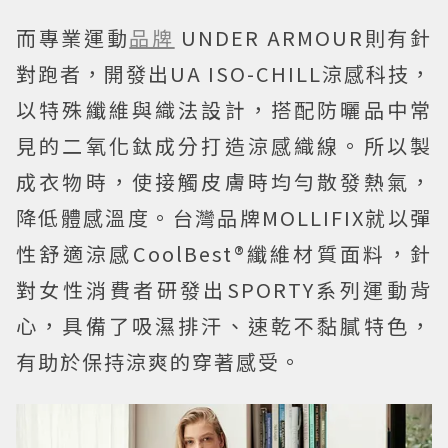
而專業運動
品牌
UNDER ARMOUR則有針
對跑者，開發出UA ISO-CHILL涼感科技，
以特殊纖維與織法設計，搭配防曬品中常
見的二氧化鈦成分打造涼感織線。所以製
成衣物時，使接觸皮膚時均勻散發熱氣，
降低體感溫度。台灣品牌MOLLIFIX就以彈
性舒適涼感CoolBest®纖維材質面料，針
對女性消費者研發出SPORTY系列運動背
心，具備了吸濕排汗、速乾不黏膩特色，
有助於保持涼爽的穿著感受。