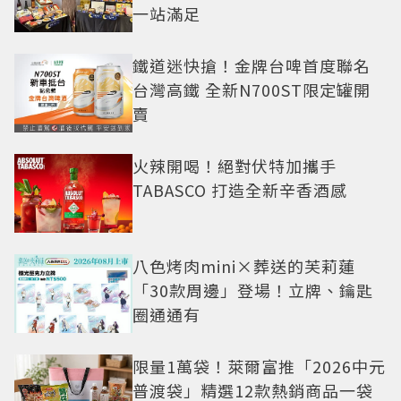
一站滿足
鐵道迷快搶！金牌台啤首度聯名
台灣高鐵 全新N700ST限定罐開
賣
火辣開喝！絕對伏特加攜手
TABASCO 打造全新辛香酒感
八色烤肉mini×葬送的芙莉蓮
「30款周邊」登場！立牌、鑰匙
圈通通有
限量1萬袋！萊爾富推「2026中元
普渡袋」精選12款熱銷商品一袋