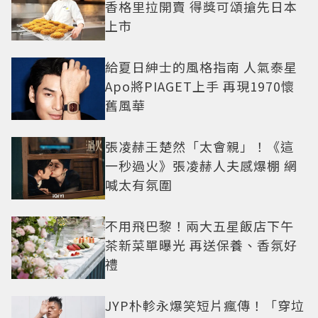
香格里拉開賣 得獎可頌搶先日本
上市
給夏日紳士的風格指南 人氣泰星
Apo將PIAGET上手 再現1970懷
舊風華
張凌赫王楚然「太會親」！《這
一秒過火》張凌赫人夫感爆棚 網
喊太有氛圍
不用飛巴黎！兩大五星飯店下午
茶新菜單曝光 再送保養、香氛好
禮
JYP朴軫永爆笑短片瘋傳！「穿垃