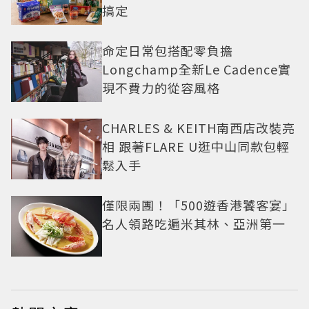
搞定
命定日常包搭配零負擔
Longchamp全新Le Cadence實
現不費力的從容風格
CHARLES & KEITH南西店改裝亮
相 跟著FLARE U逛中山同款包輕
鬆入手
僅限兩團！「500遊香港饕客宴」
名人領路吃遍米其林、亞洲第一