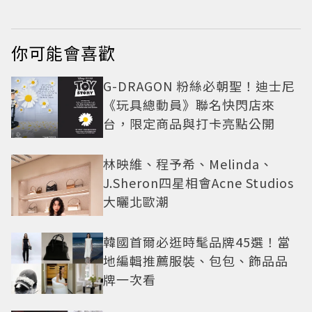
你可能會喜歡
G-DRAGON 粉絲必朝聖！迪士尼
《玩具總動員》聯名快閃店來
台，限定商品與打卡亮點公開
林映維、程予希、Melinda、
J.Sheron四星相會Acne Studios
大曬北歐潮
韓國首爾必逛時髦品牌45選！當
地編輯推薦服裝、包包、飾品品
牌一次看