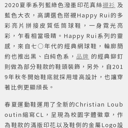
2020夏季系列藍綠色潑墨印花真絲
襯衫
及
藍色大衣，高調選色搭襯Happy Rui的多
彩亮片拼接皮質低筒球鞋，一身霓光亮
彩，乍看相當吸睛。Happy Rui系列的靈
感，來自七○年代的經典網球鞋，輪廓簡
約也推出黑、白純色系，
品牌
的經典鉚釘
則做為部分鞋款的鞋頭裝飾，另外，自201
9年秋冬開始鞋底就採用增高設計，也讓穿
著比例更顯頎長。
春夏運動鞋運用了全新的Christian Loub
outin縮寫CL，呈現為校園字體徽章，作
為鞋款的滿版印花以及鞋側的金屬Logo設