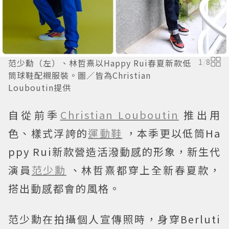
范少勳（左）、林哲熹以Happy Rui春夏新款低
1
/
8
筒球鞋配襯服裝。圖／皆為Christian
Louboutin提供
自從前季
Christian Louboutin
推出用
色、樣式浮誇的
運動鞋
，本季更以低筒Ha
ppy Rui新款營造活潑動感的形象，新生代
演員
范少勳
、林哲熹都穿上全新春夏款，
搭出動感都會的風格。
范少勳在拍攝個人宣傳照時，身穿Berluti