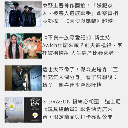
東野圭吾神作翻拍！「嫌犯家
人、被害人遺族聯手」命案真相
竟動搖 《天使與蝙蝠》超越懸
疑框架展開
《不良一族尋愛記2》新主持
Awich什麼來頭？前夫被槍殺、家
裡被槍掃射 人生經歷比參演者還
抓馬！
這也太不像了！傑森史塔森「巨
型充氣人偶分身」看了只想說：
蛤？ 驚喜連本尊都吐槽
G-DRAGON 粉絲必朝聖！迪士尼
《玩具總動員》聯名快閃店來
台，限定商品與打卡亮點公開