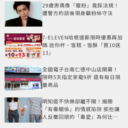
29歲男偶像「寵粉」竟踩法規！
遭警方約談後現身籲粉絲守法
7-ELEVEN哈根達斯限時優惠再加
碼 迷你杯、雪糕、雪酥「買10送
13」
全國電子台南仁德中山店開幕！
限時5天指定家電9折 還有每日限
量商品
明知道不快樂卻離不開！揭開
「有毒關係」的情感陷阱 那些讓
人反覆回頭的「毒愛」為何比菸
還難戒？