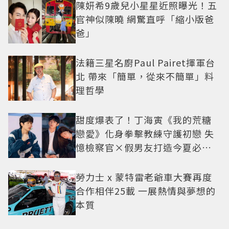
陳妍希9歲兒小星星近照曝光！五
官神似陳曉 網驚直呼「縮小版爸
爸」
法籍三星名廚Paul Pairet揮軍台
北 帶來「簡單，從來不簡單」料
理哲學
甜度爆表了！丁海寅《我的荒糖
戀愛》化身拳擊教練守護初戀 失
憶檢察官×假男友打造今夏必看
小甜劇
勞力士 x 蒙特雷老爺車大賽再度
合作相伴25載 一展熱情與夢想的
本質