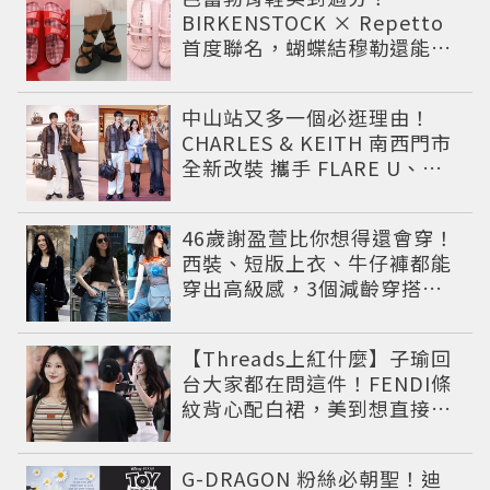
BIRKENSTOCK × Repetto
首度聯名，蝴蝶結穆勒還能綁
緞帶
中山站又多一個必逛理由！
CHARLES & KEITH 南西門市
全新改裝 攜手 FLARE U、程
予希演繹秋季時尚
46歲謝盈萱比你想得還會穿！
西裝、短版上衣、牛仔褲都能
穿出高級感，3個減齡穿搭公
式一次學
【Threads上紅什麼】子瑜回
台大家都在問這件！FENDI條
紋背心配白裙，美到想直接複
製
G-DRAGON 粉絲必朝聖！迪