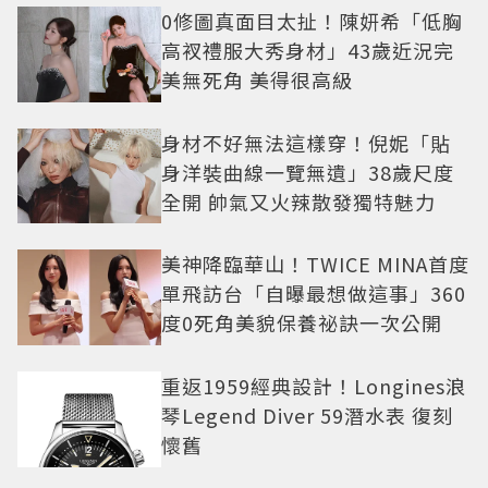
0修圖真面目太扯！陳妍希「低胸
高衩禮服大秀身材」43歲近況完
美無死角 美得很高級
身材不好無法這樣穿！倪妮「貼
身洋裝曲線一覽無遺」38歲尺度
全開 帥氣又火辣散發獨特魅力
美神降臨華山！TWICE MINA首度
單飛訪台「自曝最想做這事」360
度0死角美貌保養祕訣一次公開
重返1959經典設計！Longines浪
琴Legend Diver 59潛水表 復刻
懷舊