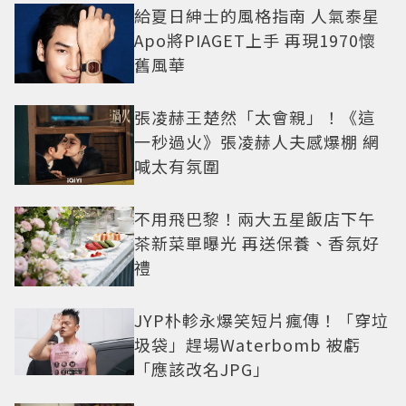
給夏日紳士的風格指南 人氣泰星
Apo將PIAGET上手 再現1970懷
舊風華
張凌赫王楚然「太會親」！《這
一秒過火》張凌赫人夫感爆棚 網
喊太有氛圍
不用飛巴黎！兩大五星飯店下午
茶新菜單曝光 再送保養、香氛好
禮
JYP朴軫永爆笑短片瘋傳！「穿垃
圾袋」趕場Waterbomb 被虧
「應該改名JPG」