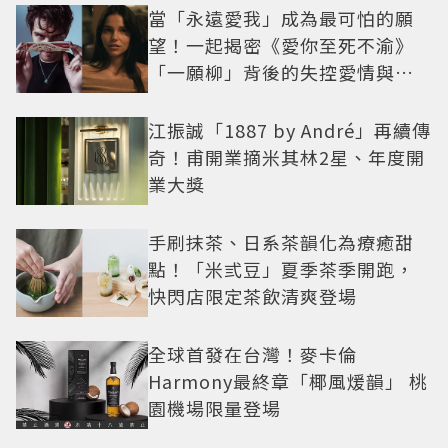
當「永遠愛我」成為最可怕的願
望！一起揭密《愛你至死不渝》
「一願柳」背後的失控愛情與爆
紅之路
江振誠「1887 by André」再續傳
奇！甫開業摘米其林2星、年度開
業大獎
手刷抹茶、日系茶韻化為療癒甜
點！「米弎豆」夏季茶季開跑，
快閃店限定茶飲清爽登場
全球首發在台灣！麥卡倫
Harmony最終章「椰風煖韻」 桃
園機場限量登場