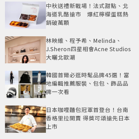
中秋送禮新戰場！法式甜點、北
海道乳酪搶市 爆紅檸檬蛋糕熱
銷破萬顆
林映維、程予希、Melinda、
J.Sheron四星相會Acne Studios
大曬北歐潮
韓國首爾必逛時髦品牌45選！當
地編輯推薦服裝、包包、飾品品
牌一次看
日本咖哩麵包冠軍首登台！台南
香格里拉開賣 得獎可頌搶先日本
上市