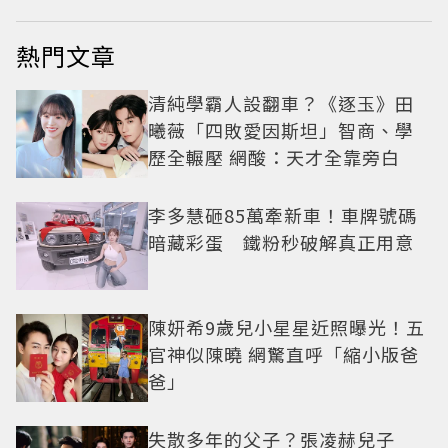
熱門文章
清純學霸人設翻車？《逐玉》田
曦薇「四敗愛因斯坦」智商、學
歷全輾壓 網酸：天才全靠旁白
李多慧砸85萬牽新車！車牌號碼
暗藏彩蛋 鐵粉秒破解真正用意
陳妍希9歲兒小星星近照曝光！五
官神似陳曉 網驚直呼「縮小版爸
爸」
失散多年的父子？張凌赫兒子