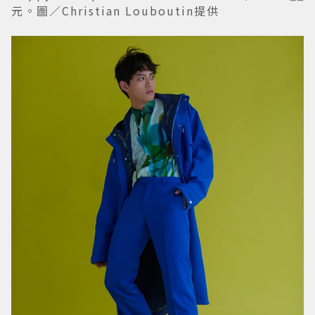
元。圖／Christian Louboutin提供