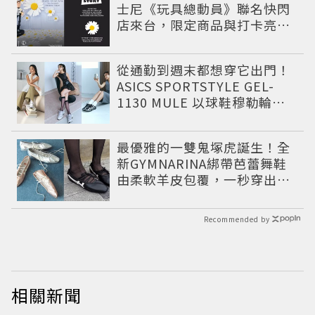
士尼《玩具總動員》聯名快閃
店來台，限定商品與打卡亮點
公開
從通勤到週末都想穿它出門！
ASICS SPORTSTYLE GEL-
1130 MULE 以球鞋穆勒輪廓
圈粉，打造今夏最有自由態度
的復古運動穿搭 LOOK
最優雅的一雙鬼塚虎誕生！全
新GYMNARINA綁帶芭蕾舞鞋
由柔軟羊皮包覆，一秒穿出精
品感
Recommended by
相關新聞