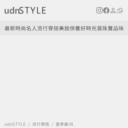
最新
時尚名人
流行穿搭
美妝保養
好時光
賞珠寶
品味
udnSTYLE
流行穿搭
當季最IN