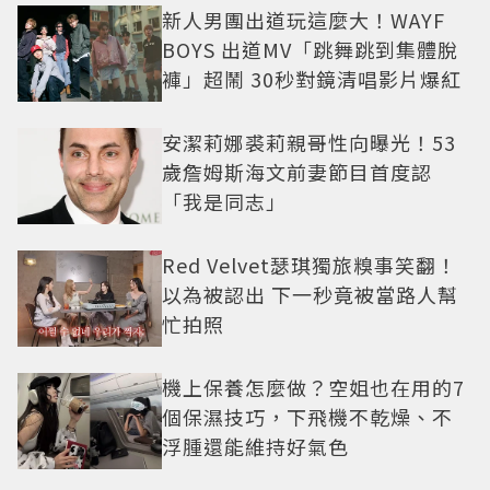
新人男團出道玩這麼大！WAYF
BOYS 出道MV「跳舞跳到集體脫
褲」超鬧 30秒對鏡清唱影片爆紅
安潔莉娜裘莉親哥性向曝光！53
歲詹姆斯海文前妻節目首度認
「我是同志」
Red Velvet瑟琪獨旅糗事笑翻！
以為被認出 下一秒竟被當路人幫
忙拍照
機上保養怎麼做？空姐也在用的7
個保濕技巧，下飛機不乾燥、不
浮腫還能維持好氣色