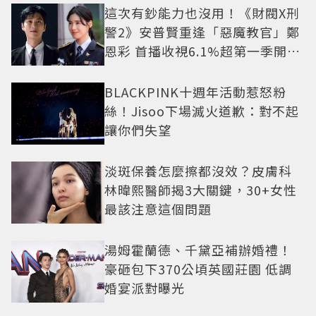
這次有鈔能力也沒用！《財閥X刑
警2》安普賢重逢「惡魔教官」鄭
恩彩 首播收視6.1%超第一季開紅
盤
BLACKPINK十週年活動惹怒粉
絲！Jisoo下場滅火道歉：對不起
讓你們失望
淡斑保養怎麼擦都沒效？皮膚科
林暐熙醫師揭3大關鍵，30+女性
最該注意這個問題
湯姆霍蘭德、千黛亞補辦婚禮！
豪砸包下370公頃英國莊園 低調
婚宴派對曝光