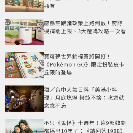
通有
廚餘禁餵豬政策上路倒數！廚餘
機補助上限、3大選購攻略一次看
寶可夢世界錦標賽將開打！
《Pokémon GO》限定扮裝皮卡
丘限時登場
獨／台中人氣日料「美滿小料
理」月底熄燈 粉絲不捨：吃過就
念念不忘
不只《鬼怪》十週年！這9部韓劇
都播出10年了：《請回答1988》