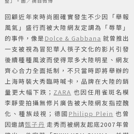
整」。圖／摘自微博
回顧近年來時尚圈確實發生不少因「舉報
風氣」盛行而被大陸網友定調為「辱華」
的事件，像是
Dolce & Gabbana
就曾推出
一支被視為冒犯華人筷子文化的影片引發
後續種種風波而使得眾多大陸明星、網友
齊心合力全面抵制，不只當時即將舉辦的
上海時裝大秀臨時喊卡，品牌在大陸的銷
量更大幅下跌；
ZARA
也因任用雀斑名模
李靜雯拍攝無修片廣告被大陸網友指控醜
化、種族歧視；德國
Philipp Plein
也曾
因邀請
甄子丹
走秀而被網友起底2007年曾