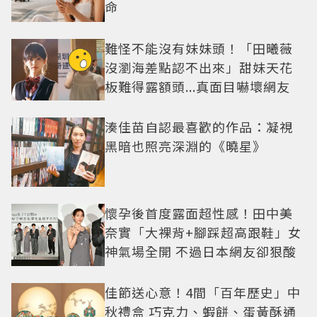
命
難怪不能沒有妹妹頭！「田曦薇
沒瀏海差點認不出來」甜妹天花
板難得露額頭...真面目嚇壞網友
湊佳苗自認最喜歡的作品：凝視
黑暗也照亮深淵的《曉星》
懷孕後首度露面超性感！田中美
奈實「大裸背+腳踩超高跟鞋」女
神氣場全開 不過日本網友卻狠酸
佳節送心意！4間「百年歷史」中
秋禮盒 巧克力、蝦餅、蛋黃酥通