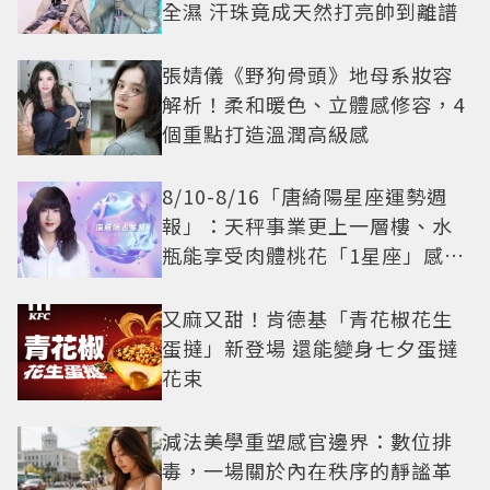
全濕 汗珠竟成天然打亮帥到離譜
張婧儀《野狗骨頭》地母系妝容
解析！柔和暖色、立體感修容，4
個重點打造溫潤高級感
8/10-8/16「唐綺陽星座運勢週
報」：天秤事業更上一層樓、水
瓶能享受肉體桃花「1星座」感情
防三角關係
又麻又甜！肯德基「青花椒花生
蛋撻」新登場 還能變身七夕蛋撻
花束
減法美學重塑感官邊界：數位排
毒，一場關於內在秩序的靜謐革