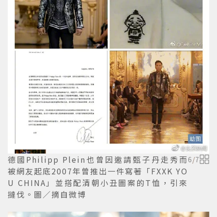
德國Philipp Plein也曾因邀請甄子丹走秀而
6
/
7
被網友起底2007年曾推出一件寫著「FXXK YO
U CHINA」並搭配清朝小丑圖案的T恤，引來
撻伐。圖／摘自微博