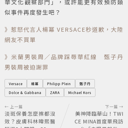
華文化觀察部門」，或許能更有效預防類
似事件再度發生吧？
》惹怒代言人楊冪 VERSACE秒道歉，大陸
網友不買單
》米蘭男裝周／品牌踩辱華紅線 甄子丹
男裝周被迫謝罪
Versace
楊冪
Philipp Plein
甄子丹
Dolce & Gabbana
ZARA
Michael Kors
← 上一篇
下一篇 →
淡斑保養怎麼擦都沒
美神降臨華山！TWI
效？皮膚科林暐熙醫
CE MINA首度單飛訪