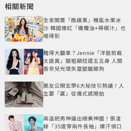
相關新聞
全家開賣「酷繽果」機能水果冰
沙 韓國爆紅「橄欖油+檸檬汁」也
喝得到
難得大翻車？Jennie「洋裝剪裁
太詭異」腿粗顯短還五五身 人間
香奈兒光環失靈變臘腸狗
脆友公開玄學6大秘技引熱議！人
生要「贏」從儀式感開始
高溫把男神逼出絕美神圖！張凌
赫「35度穿兩件長袖」爆汗領口