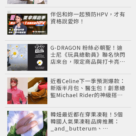
PR
伴侶和妳一起預防HPV，才有
資格說愛妳！
G-DRAGON 粉絲必朝聖！迪
士尼《玩具總動員》聯名快閃
店來台，限定商品與打卡亮點
公開
近看Celine下一季預測爆款：
新版半月包、醫生包！創意總
監Michael Rider的神級搭配
技巧，我們竟不該學？
韓妞最近都在穿果凍鞋！5個
韓國人氣果凍鞋品牌推薦：
_and_butterum、
Rockfish、STOE雨天時尚必