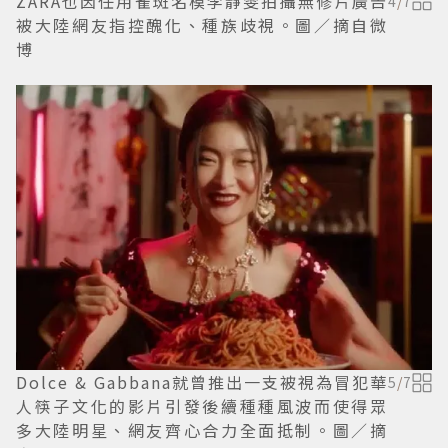
ZARA也因任用雀斑名模李靜雯拍攝無修片廣告
4
/
7
被大陸網友指控醜化、種族歧視。圖／摘自微
博
Dolce & Gabbana就曾推出一支被視為冒犯華
5
/
7
人筷子文化的影片引發後續種種風波而使得眾
多大陸明星、網友齊心合力全面抵制。圖／摘