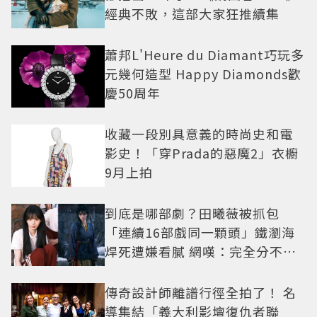
經典不敗，這部大家狂推續集
蕭邦L'Heure du Diamant巧玩多
元幾何造型 Happy Diamonds歡
慶50周年
收藏一段別具意義的時尚史和電
影史！「穿Prada的惡魔2」衣櫥
9月上拍
到底是哪部劇？田曦薇被抓包
「連續16部戲同一顆頭」鐵瀏海
焊死遭嫌看膩 網嘆：完全分不出
角色
傳奇設計師離譜行徑全拍了！ 名
導集結「義大利影壇復仇者聯