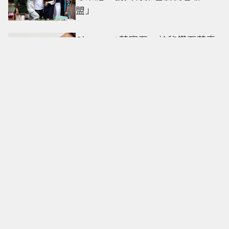
盟」
Chaumet藍寶石、神秘鑽石藏專
屬告白獻七夕 情侶疊戴書寫獨一
無二故事
Nespresso「早咖起居室」快閃
台北 一鍵喝現萃咖啡 再扭Y2K風
格鑰匙圈
忍到收工才崩潰！Jisoo「離場後
車上痛哭」BLACKPINK歡慶10週
年變道歉大會 粉絲看了超心疼
崔傘同款小烏龜爆紅！韓星正瘋
「幸運烏龜手機貼」，TWICE娜