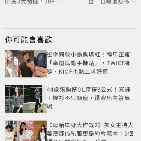
師揭3大關鍵，30+女
台「自曝最想做這
性最該注意這個問題
事」360度0死角美貌
保養祕訣一次公開
你可能會喜歡
崔傘同款小烏龜爆紅！韓星正瘋
「幸運烏龜手機貼」，TWICE娜
璉、KIOF也貼上求好運
44歲張鈞甯OL穿搭8公式！寬褲
＋襯衫不只顯瘦，還穿出主管氣
場
《母胎單身大作戰2》美女主持人
姜漢娜IG私服更是約會範本：5個