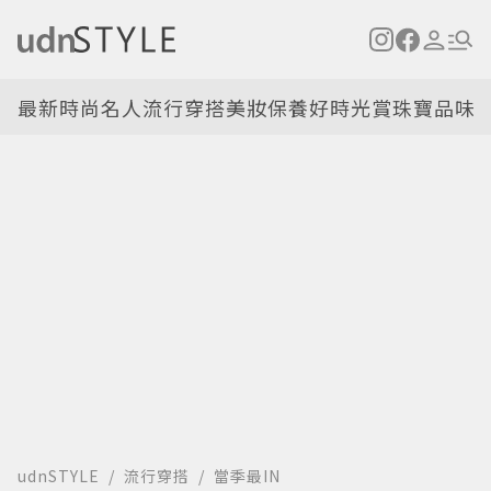
最新
時尚名人
流行穿搭
美妝保養
好時光
賞珠寶
品味
udnSTYLE
流行穿搭
當季最IN