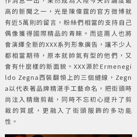
作消息一出，果然成為大陸今天討論度最
高的新聞之一，光是陳偉霆的官方微博就
有近5萬則的留言，粉絲們相當的支持自己
偶像獲得國際精品的青睞。而這兩人也將
會演繹全新的XXX系列形象廣告，讓不少人
都相當期待，原本就帥氣有型的他們，又
會有什麼樣的新面貌。XXX源於Ermenegi
ldo Zegna西裝翻領上的三個縫線，Zegn
a以代表著品牌精湛手工藝命名，把街頭時
尚注入精緻剪裁，同時不忘初心提升了剪
裁的質感，更融入了街頭服飾的多功能
性。