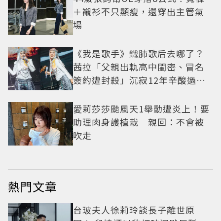
＋襯衫不只顯瘦，還穿出主管氣
場
《我是歌手》鐵肺歌后去哪了？
茜拉「父親出軌高中閨密、冒名
簽約遭封殺」沉寂12年辛酸過往
曝光
愛莉莎莎颱風天1舉動遭炎上！要
助理肉身護植栽 親回：不會被
吹走
熱門文章
台玻夫人徐莉玲談長子離世原