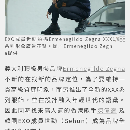
EXO成員世勳拍攝Ermenegildo Zegna XXX
1
/
8
系列形象廣告花絮。圖／Ermenegildo Zegn
a提供
義大利頂級男裝品牌
Ermenegildo Zegna
不斷的在找新的品牌定位，為了要維持一
貫高級質感印象，而另推出了全新的XXX系
列服飾，並在設計融入年輕世代的語彙。
因此同時找來高人氣的香港歌手
陳偉霆
及
韓團EXO成員世勳（Sehun）成為品牌全