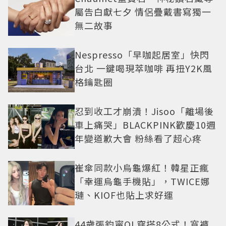
屬告白獻七夕 情侶疊戴書寫獨一
無二故事
Nespresso「早咖起居室」快閃
台北 一鍵喝現萃咖啡 再扭Y2K風
格鑰匙圈
忍到收工才崩潰！Jisoo「離場後
車上痛哭」BLACKPINK歡慶10週
年變道歉大會 粉絲看了超心疼
崔傘同款小烏龜爆紅！韓星正瘋
「幸運烏龜手機貼」，TWICE娜
璉、KIOF也貼上求好運
44歲張鈞甯OL穿搭8公式！寬褲