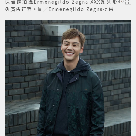
陳偉霆拍攝Ermenegildo Zegna XXX系列形
4
/
8
象廣告花絮。圖／Ermenegildo Zegna提供