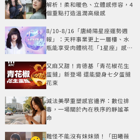
解析！柔和暖色、立體感修容，4
個重點打造溫潤高級感
8/10-8/16「唐綺陽星座運勢週
報」：天秤事業更上一層樓、水
瓶能享受肉體桃花「1星座」感情
防三角關係
又麻又甜！肯德基「青花椒花生
蛋撻」新登場 還能變身七夕蛋撻
花束
減法美學重塑感官邊界：數位排
毒，一場關於內在秩序的靜謐革
命
難怪不能沒有妹妹頭！「田曦薇