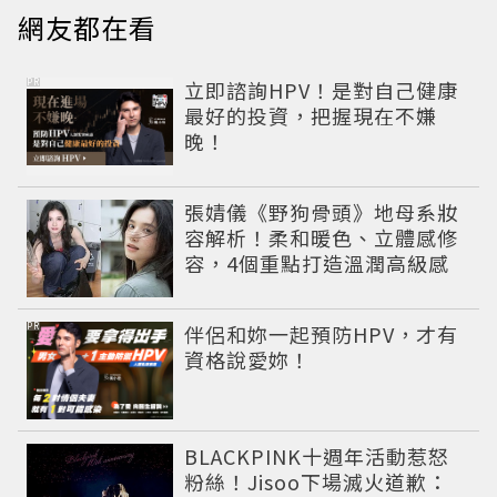
網友都在看
PR
立即諮詢HPV！是對自己健康
最好的投資，把握現在不嫌
晚！
張婧儀《野狗骨頭》地母系妝
容解析！柔和暖色、立體感修
容，4個重點打造溫潤高級感
PR
伴侶和妳一起預防HPV，才有
資格說愛妳！
BLACKPINK十週年活動惹怒
粉絲！Jisoo下場滅火道歉：