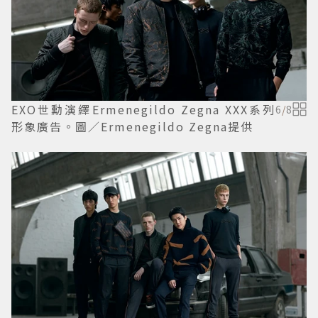
EXO世勳演繹Ermenegildo Zegna XXX系列
6
/
8
形象廣告。圖／Ermenegildo Zegna提供