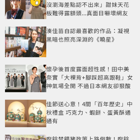
沒瀏海差點認不出來」甜妹天花
板難得露額頭...真面目嚇壞網友
湊佳苗自認最喜歡的作品：凝視
黑暗也照亮深淵的《曉星》
懷孕後首度露面超性感！田中美
奈實「大裸背+腳踩超高跟鞋」女
神氣場全開 不過日本網友卻狠酸
佳節送心意！4間「百年歷史」中
秋禮盒 巧克力、蝦餅、蛋黃酥通
通有
廚餘禁餵豬政策上路倒數！廚餘