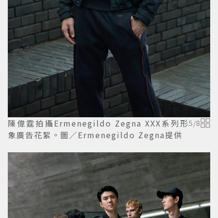
陳偉霆拍攝Ermenegildo Zegna XXX系列形
5
/
8
象廣告花絮。圖／Ermenegildo Zegna提供