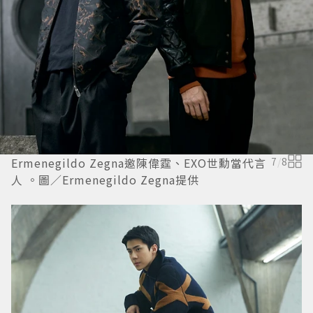
Ermenegildo Zegna邀陳偉霆、EXO世勳當代言
7
/
8
人 。圖／Ermenegildo Zegna提供