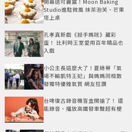
開幕送可麗露！Moon Baking
Studio進駐微風 抹茶泡芙、芒果
塔上桌
孔孝真新戲《殺手媽咪》藏彩
蛋！ 比利時王室愛用百年精品也
入戲
小公主長這麼大了！夏綠蒂「氣
場不輸凱特王妃」與媽媽同框散
發獨特優雅氣質 網友狂讚
台啤復古錄音機盲盒開搶了！ 還
能錄音、播放高鐵發車聲超有梗