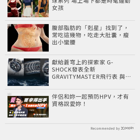
球系列 場上場下都是時髦運動
女孩
PR
腹部脂肪的「剋星」找到了，
常吃這幾物，吃走大肚囊，瘦
出小蠻腰
獻給蒼穹上的探索家 G-
SHOCK發表全新
GRAVITYMASTER飛行表 與天
比高
PR
伴侶和妳一起預防HPV，才有
資格說愛妳！
Recommended by