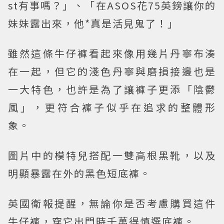
st有事嗎？」、「在ASOS花75英鎊讓你的
妹妹露出來，他*真是活見鬼了！」
雖然這條牛仔褲看起來像用幾片丹寧布湊
在一起，但它的淺色丹寧與磨損接邊也是
一大特色，也許是為了讓褲子更添「陰鬱
風」，更符合褲子似乎在追求的整體形
象。
圖片中的模特兒搭配一雙高根黑靴，以及
明顯暴露在外的黑色短底褲。
英國衛報提醒，無論你是否考慮購買這件
牛仔褲，穿它出門時千萬得慎選底褲。