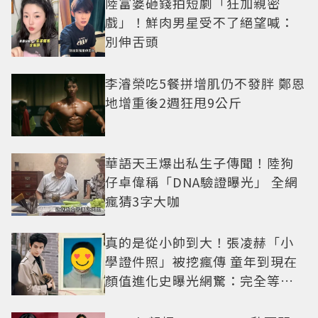
陸富婆砸錢拍短劇「狂加親密
戲」！鮮肉男星受不了絕望喊：
別伸舌頭
李濬榮吃5餐拼增肌仍不發胖 鄭恩
地增重後2週狂甩9公斤
華語天王爆出私生子傳聞！陸狗
仔卓偉稱「DNA驗證曝光」 全網
瘋猜3字大咖
真的是從小帥到大！張凌赫「小
學證件照」被挖瘋傳 童年到現在
顏值進化史曝光網驚：完全等比
例長大