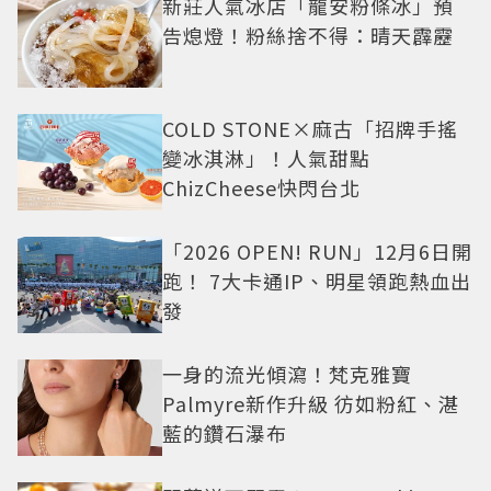
新莊人氣冰店「龍安粉條冰」預
告熄燈！粉絲捨不得：晴天霹靂
COLD STONE×麻古「招牌手搖
變冰淇淋」！人氣甜點
ChizCheese快閃台北
「2026 OPEN! RUN」12月6日開
跑！ 7大卡通IP、明星領跑熱血出
發
一身的流光傾瀉！梵克雅寶
Palmyre新作升級 彷如粉紅、湛
藍的鑽石瀑布