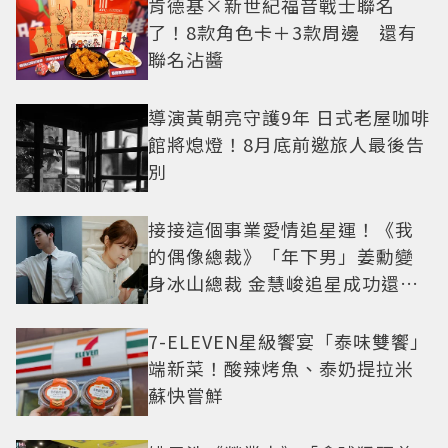
肯德基×新世紀福音戰士聯名
了！8款角色卡＋3款周邊 還有
聯名沾醬
導演黃朝亮守護9年 日式老屋咖啡
館將熄燈！8月底前邀旅人最後告
別
接接這個事業愛情追星運！《我
的偶像總裁》「年下男」姜勳變
身冰山總裁 金慧峻追星成功還偶
遇愛情
7-ELEVEN星級饗宴「泰味雙饗」
端新菜！酸辣烤魚、泰奶提拉米
蘇快嘗鮮