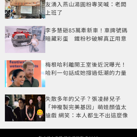
友湧入燕山湯圓粉專笑喊：老闆
上班了
李多慧砸85萬牽新車！車牌號碼
暗藏彩蛋 鐵粉秒破解真正用意
梅根哈利離開王室後近況曝光！
哈利一句話成她撐過低潮的力量
失散多年的父子？張凌赫兒子
「神複製完美基因」萌娃顏值太
搶戲 網笑：本人都生不出這麼像