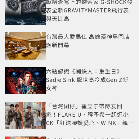
獻給蒼穹上的探索家 G-SHOCK發
表全新GRAVITYMASTER飛行表
與天比高
台灣最大愛馬仕 高雄漢神專門店
煥新開幕
六點認識《蜘蛛人：重生日》
Sadie Sink 厭世高冷成Gen Z新
女神
「台灣囝仔」崔立于帶隊友回
家！FLARE U、程予希一起逛小
CK「狂送臉頰愛心、WINK」親曝
中山站私藏必逛名單