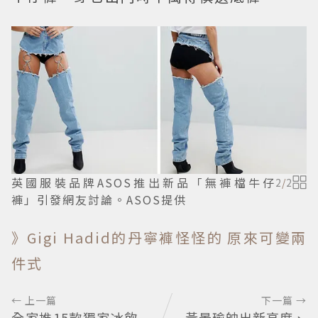
英國服裝品牌ASOS推出新品「無褲檔牛仔
2
/
2
褲」引發網友討論。ASOS提供
》Gigi Hadid的丹寧褲怪怪的 原來可變兩
件式
← 上一篇
下一篇 →
全家推15款獨家冰飲
黃景瑜帥出新高度、