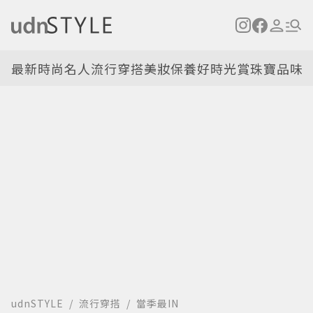
最新
時尚名人
流行穿搭
美妝保養
好時光
賞珠寶
品味
udnSTYLE
流行穿搭
當季最IN