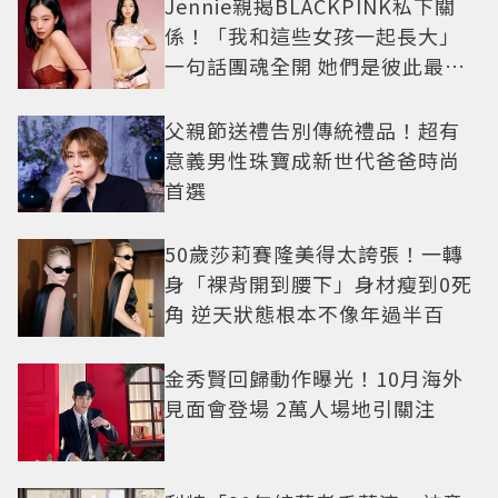
Jennie親揭BLACKPINK私下關
係！「我和這些女孩一起長大」
一句話團魂全開 她們是彼此最強
後盾
父親節送禮告別傳統禮品！超有
意義男性珠寶成新世代爸爸時尚
首選
50歲莎莉賽隆美得太誇張！一轉
身「裸背開到腰下」身材瘦到0死
角 逆天狀態根本不像年過半百
金秀賢回歸動作曝光！10月海外
見面會登場 2萬人場地引關注