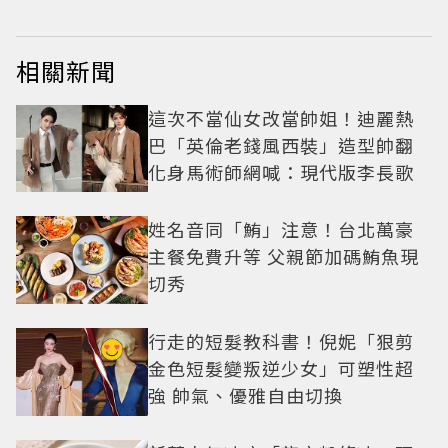
相關新聞
這次不當仙女改當帥姐！迪麗熱
巴「英倫老錢風西裝」造型帥翻
化身馬術師網喊：現代版李長歌
姓名音同「鮪」注意！台北萬豪
主餐免費升等 父親節加碼鮪魚現
切秀
行走的短髮教科書！倪妮「狠剪
金色短髮變叛逆少女」可塑性超
強 帥氣、優雅自由切換