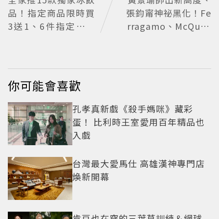
品！指定商品限時買
張鈞甯神祕黑化！Fe
3送1、6件指定飲料
rragamo、McQuee
送圭賢小卡
n藝術風新形象
你可能會喜歡
孔孝真新戲《殺手媽咪》藏彩
蛋！ 比利時王室愛用百年精品也
入戲
台灣最大愛馬仕 高雄漢神專門店
煥新開幕
肯豆也在穿的三葉草訓練＆網球