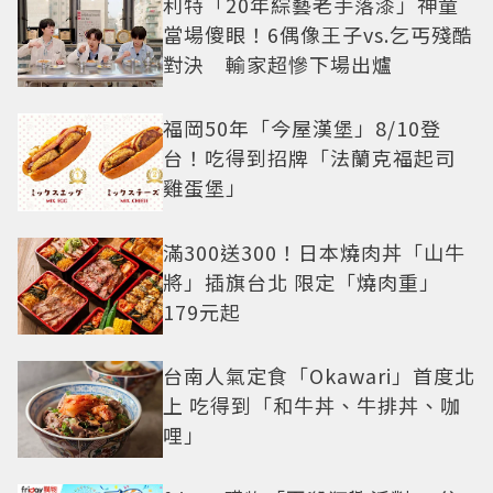
利特「20年綜藝老手落漆」神童
當場傻眼！6偶像王子vs.乞丐殘酷
對決 輸家超慘下場出爐
福岡50年「今屋漢堡」8/10登
台！吃得到招牌「法蘭克福起司
雞蛋堡」
滿300送300！日本燒肉丼「山牛
將」插旗台北 限定「燒肉重」
179元起
台南人氣定食「Okawari」首度北
上 吃得到「和牛丼、牛排丼、咖
哩」