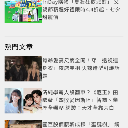
friDay購物「夏殺狂歡派對」 父
親節精選好禮限時4.4折起、七夕
甜寵價
熱門文章
肯爺愛妻尺度全開！穿「透視連
身衣」夜店亮相 火辣造型引爆話
題
清純學霸人設翻車？《逐玉》田
曦薇「四敗愛因斯坦」智商、學
歷全輾壓 網酸：天才全靠旁白
國巨股價腰斬成棵「聖誕樹」 網