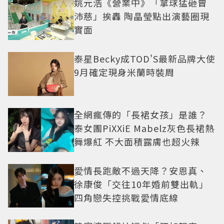
姚元浩《營業中》「拿球猛砸曾
沛慈」挨轟 陶晶瑩點出演藝圈現
實面
泰星Becky成TOD'S最新品牌大使
9月確定現身米蘭時裝周
全網瘋傳的「長裙女孩」是誰？
泰女團PiXXiE Mabelz灰色長裙熱
舞爆紅 不大面積露膚也超火辣
愛情長跑敵不過天降？安恩真、
徐康俊「交往10年婚前雙出軌」
四角戀失控挑戰愛情底線