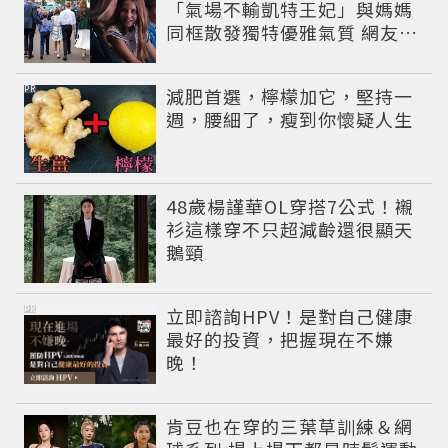
「氣場不輸凱特王妃」與媽媽
同框散發獨特優雅氣質 網友狂
讚
PR
減肥首選，檸檬加它，堅持一
週，腰細了，瘦到你懷疑人生
48歲楊謹華OL穿搭7公式！襯
衫這樣穿不只超減齡還很顯天
鵝頸
PR
立即諮詢HPV！是對自己健康
最好的投資，把握現在不嫌
晚！
肯豆也在穿的三葉草訓練＆網