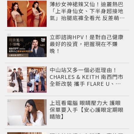
薄紗女神裙辣又仙！迪麗熱巴
「上半身仙女、下半身超接地
氣」抬腿底褲全看光 反差萌穿
搭超圈粉
PR
立即諮詢HPV！是對自己健康
最好的投資，把握現在不嫌
晚！
中山站又多一個必逛理由！
CHARLES & KEITH 南西門市
全新改裝 攜手 FLARE U、程
予希演繹秋季時尚
PR
上班看電腦 眼睛壓力大 護眼
保單要入手【安心護眼定期眼
睛險】