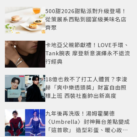
500甜2026甜點派對升級登場！
從策展系西點到國宴級美味名店
齊聚
卡地亞父親節獻禮！LOVE手環、
Tank腕表 摩登新意演繹永不退流
行經典
18億也救不了打工人體質？李浚
赫「爽中樂透頭獎」財富自由照
樣上班 西裝社畜帥出新高度
九年後再洗版！湯姆霍蘭德
〈Umbrella〉封神舞台差點變成
「這首歌」 造型彩蛋、暖心故事