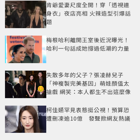
肯爺愛妻尺度全開！穿「透視連
身衣」夜店亮相 火辣造型引爆話
題
梅根哈利離開王室後近況曝光！
哈利一句話成她撐過低潮的力量
失散多年的父子？張凌赫兒子
「神複製完美基因」萌娃顏值太
搶戲 網笑：本人都生不出這麼像
柯佳嬿罕見表態挺公視！預算恐
遭刪凍逾10億 發聲掀網友熱議