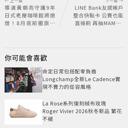
← 上一篇
下一篇 →
導演黃朝亮守護9年
LINE Bank友感帳戶
日式老屋咖啡館將熄
整合快點卡 公費也能
燈！8月底前邀旅人
直接刷 再抽MAMA A
最後告別
WARDS門票
你可能會喜歡
命定日常包搭配零負擔
Longchamp全新Le Cadence實
現不費力的從容風格
La Rose系列復刻絨布玫瑰
Roger Vivier 2026秋冬新品 繁花
不褪