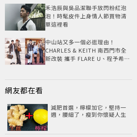
禾浩辰與吳品潔聯手放閃粉紅泡
泡！時髦皮件上身情人節買物清
單這裡看
中山站又多一個必逛理由！
CHARLES & KEITH 南西門市全
新改裝 攜手 FLARE U、程予希演
繹秋季時尚
網友都在看
PR
減肥首選，檸檬加它，堅持一
週，腰細了，瘦到你懷疑人生