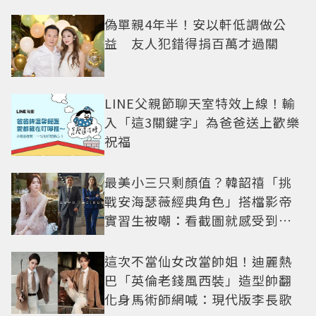
一次公開
偽單親4年半！安以軒低調做公
益 友人犯錯得捐百萬才過關
LINE父親節聊天室特效上線！輸
入「這3關鍵字」為爸爸送上歡樂
祝福
最美小三只剩顏值？韓韶禧「挑
戰安海瑟薇經典角色」搭檔影帝
實習生被嘲：看截圖就感受到演
技
這次不當仙女改當帥姐！迪麗熱
巴「英倫老錢風西裝」造型帥翻
化身馬術師網喊：現代版李長歌