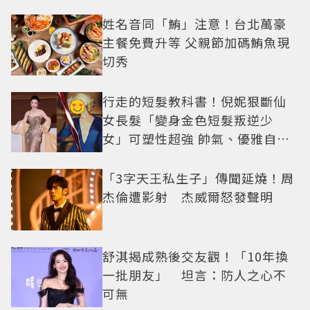
姓名音同「鮪」注意！台北萬豪
主餐免費升等 父親節加碼鮪魚現
切秀
行走的短髮教科書！倪妮狠斷仙
女長髮「變身金色短髮叛逆少
女」可塑性超強 帥氣、優雅自由
切換
「3字天王私生子」傳聞延燒！周
杰倫遭影射 杰威爾怒發聲明
舒淇揭成熟後交友觀！「10年換
一批朋友」 坦言：防人之心不
可無