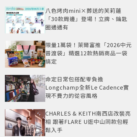
八色烤肉mini×葬送的芙莉蓮
「30款周邊」登場！立牌、鑰匙
圈通通有
限量1萬袋！萊爾富推「2026中元
普渡袋」精選12款熱銷商品一袋
搞定
命定日常包搭配零負擔
Longchamp全新Le Cadence實
現不費力的從容風格
CHARLES & KEITH南西店改裝亮
相 跟著FLARE U逛中山同款包輕
鬆入手