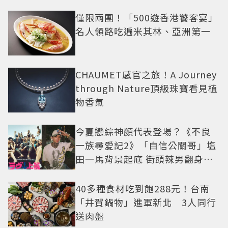
僅限兩團！「500遊香港饕客宴」
名人領路吃遍米其林、亞洲第一
CHAUMET感官之旅！A Journey
through Nature頂級珠寶看見植
物香氣
今夏戀綜神顏代表登場？《不良
一族尋愛記2》「自信公關哥」塩
田一馬背景起底 街頭辣男翻身當
老闆
40多種食材吃到飽288元！台南
「井賀鍋物」進軍新北 3人同行
送肉盤