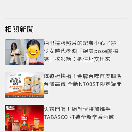
相關新聞
拍出這張照片的記者小心了🤣！
少女時代孝淵「絕美pose變搞
笑」撂狠話：把住址交出來
鐵道迷快搶！金牌台啤首度聯名
台灣高鐵 全新N700ST限定罐開
賣
火辣開喝！絕對伏特加攜手
TABASCO 打造全新辛香酒感