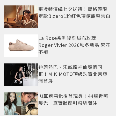
張凌赫演繹七夕送禮！寶格麗限
定款B.zero1粉紅色項鍊甜蜜告白
La Rose系列復刻絨布玫瑰
Roger Vivier 2026秋冬新品 繁花
不褪
迪麗熱巴、宋威龍神仙顏值同
框！MIKIMOTO頂級珠寶北京亞
洲首展
IU耳疾惡化後首現身！44張近照
曝光 真實狀態引粉絲關注