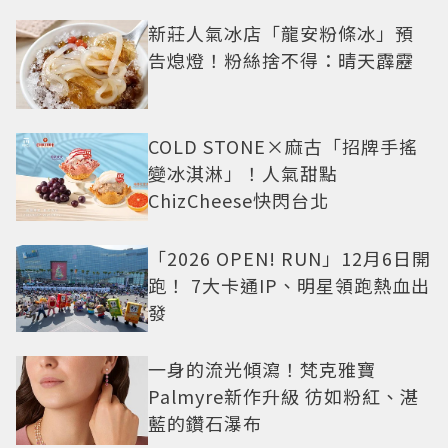
新莊人氣冰店「龍安粉條冰」預
告熄燈！粉絲捨不得：晴天霹靂
COLD STONE×麻古「招牌手搖
變冰淇淋」！人氣甜點
ChizCheese快閃台北
「2026 OPEN! RUN」12月6日開
跑！ 7大卡通IP、明星領跑熱血出
發
一身的流光傾瀉！梵克雅寶
Palmyre新作升級 彷如粉紅、湛
藍的鑽石瀑布