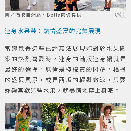
圖／擷取自網路、Bella儂儂提供
3
/
5
連身水果裝：熱情盛夏的完美展現
當妳覺得這些已經無法展現妳對於水果圖
案的熱烈喜愛時，連身的滿版連身裙就是
最好的選擇，無倫是檸檬黃的閃耀，橘橙
的盛夏風景，或是西瓜的輕鬆微涼，只要
妳夠喜歡這些水果，就盡情地穿上身吧。