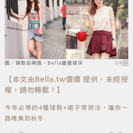
圖／擷取自網路、Bella儂儂提供
5
/
5
【本文由Bella.tw儂儂 提供，未經授
權，請勿轉載！】
今年必學的4種球鞋+裙子穿搭法，讓你一
路唯美到秋冬