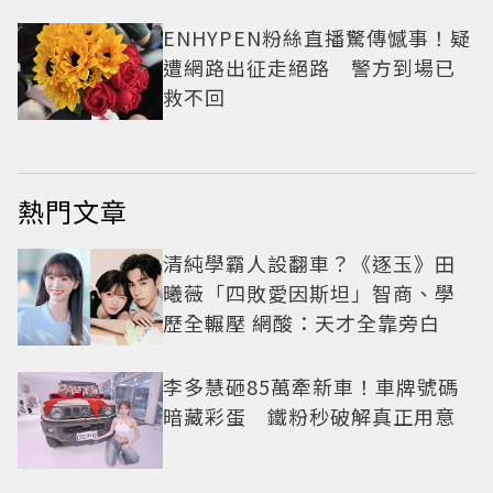
ENHYPEN粉絲直播驚傳憾事！疑
遭網路出征走絕路 警方到場已
救不回
熱門文章
清純學霸人設翻車？《逐玉》田
曦薇「四敗愛因斯坦」智商、學
歷全輾壓 網酸：天才全靠旁白
李多慧砸85萬牽新車！車牌號碼
暗藏彩蛋 鐵粉秒破解真正用意