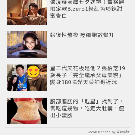
張凌赫演繹七夕送禮！寶格麗
限定款B.zero1粉紅色項鍊甜
蜜告白
PR
報復性熬夜 癌細胞數攀升
星二代天花板是他？張柏芝19
歲長子「完全繼承父母美貌」
變身180陽光天菜帥哥近況曝
光
PR
腹部脂肪的「剋星」找到了，
常吃這幾物，吃走大肚囊，瘦
出小蠻腰
Recommended by