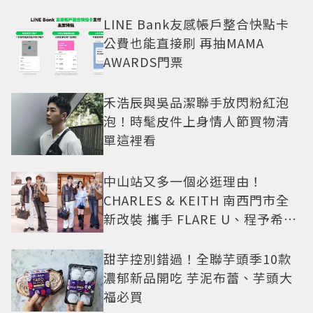
LINE Bank友感帳戶整合快點卡
公費也能直接刷 再抽MAMA
AWARDS門票
禾浩辰與吳品潔聯手放閃粉紅泡
泡！時髦皮件上身情人節買物清
單這裡看
中山站又多一個必逛理由！
CHARLES & KEITH 南西門市全
新改裝 攜手 FLARE U、程予希演
繹秋季時尚
甜芋控別錯過！全聯芋頭季10款
濃郁新品開吃 芋泥布蕾、芋頭大
福必買