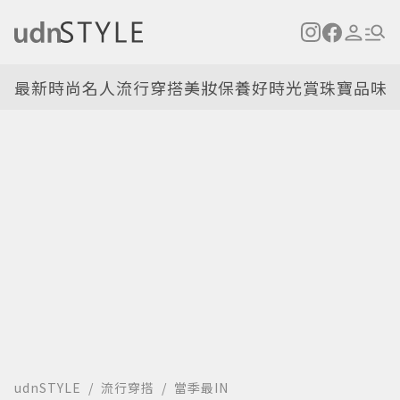
最新
時尚名人
流行穿搭
美妝保養
好時光
賞珠寶
品味
udnSTYLE
流行穿搭
當季最IN