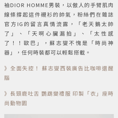
袖DIOR HOMME男裝，以傲人的手臂肌肉
線條撐起這件襯衫的帥氣，粉絲們在雜誌
官方IG的留言真情流露，「老天鵝太帥
了」、「天啊心臟漏拍」、「太性感
了！！歐巴」，蘇志燮不愧是「時尚神
器」，任何時裝都可以輕鬆搭載。
》全面失控！ 蘇志燮西裝廣告比咖啡還醒
腦
》長頸鹿吐舌 鸚鵡變禮服 印製「衣」座時
尚動物園