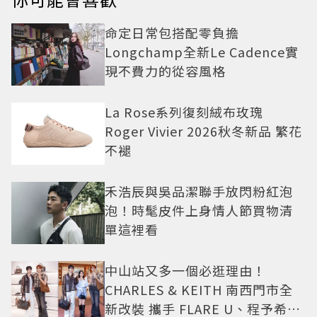
命定日常包搭配零負擔
Longchamp全新Le Cadence實
現不費力的從容風格
La Rose系列復刻絨布玫瑰
Roger Vivier 2026秋冬新品 繁花
不褪
禾浩辰與吳品潔聯手放閃粉紅泡
泡！時髦皮件上身情人節買物清
單這裡看
中山站又多一個必逛理由！
CHARLES & KEITH 南西門市全
新改裝 攜手 FLARE U、程予希演