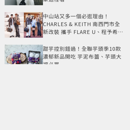
中山站又多一個必逛理由！
CHARLES & KEITH 南西門市全
新改裝 攜手 FLARE U、程予希演
繹秋季時尚
甜芋控別錯過！全聯芋頭季10款
濃郁新品開吃 芋泥布蕾、芋頭大
福必買
500甜2026甜點派對升級登場！
從策展系西點到國宴級美味名店
齊聚
卡地亞父親節獻禮！LOVE手環、
Tank腕表 摩登新意演繹永不退流
行經典