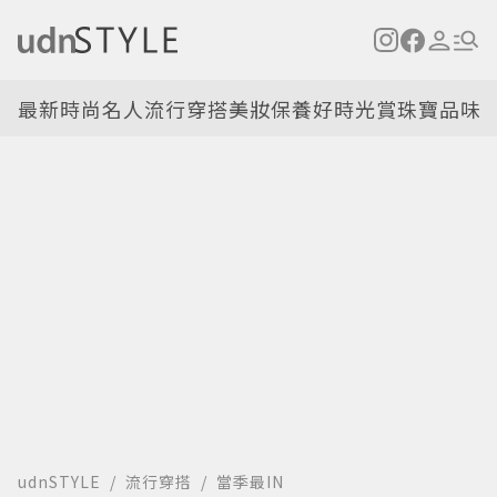
最新
時尚名人
流行穿搭
美妝保養
好時光
賞珠寶
品味
udnSTYLE
流行穿搭
當季最IN