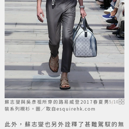
蘇志燮與吳彥祖所穿的路易威登2017春夏男
5
/
10
裝系列襯衫。圖／取自esquirehk.com
此外，蘇志燮也另外詮釋了甚難駕馭的無