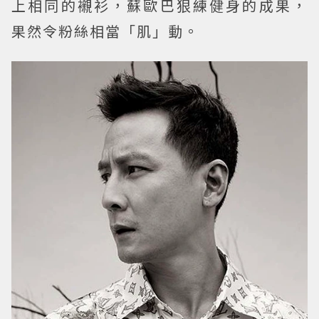
上相同的襯衫，蘇歐巴狠練健身的成果，
果然令粉絲相當「肌」動。