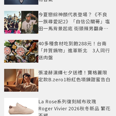
今夏戀綜神顏代表登場？《不良
一族尋愛記2》「自信公關哥」塩
田一馬背景起底 街頭辣男翻身當
老闆
40多種食材吃到飽288元！台南
「井賀鍋物」進軍新北 3人同行
送肉盤
張凌赫演繹七夕送禮！寶格麗限
定款B.zero1粉紅色項鍊甜蜜告白
La Rose系列復刻絨布玫瑰
Roger Vivier 2026秋冬新品 繁花
不褪