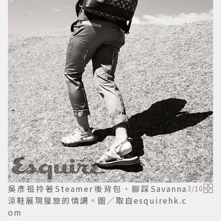
吳彥祖拎著Steamer後背包、腳踩Savanna
3
/
10
涼鞋展現獵旅的情調。圖／取自esquirehk.c
om