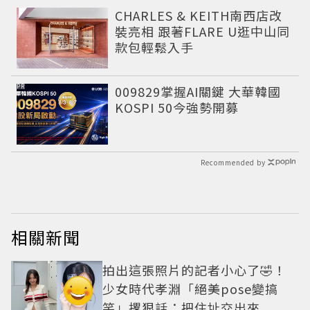
CHARLES & KEITH南西店改
裝亮相 跟著FLARE U逛中山同
款包輕鬆入手
PR
009829掌握AI關鍵 大華韓國
KOSPI 50今強勢開募
Recommended by
相關新聞
拍出這張照片的記者小心了🤣！
少女時代孝淵「絕美pose變搞
笑」撂狠話：把住址交出來