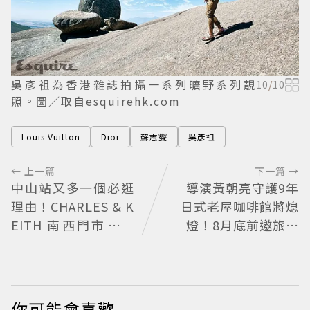
吳彥祖為香港雜誌拍攝一系列曠野系列靚
10
/
10
照。圖／取自esquirehk.com
Louis Vuitton
Dior
蘇志燮
吳彥祖
← 上一篇
下一篇 →
中山站又多一個必逛
導演黃朝亮守護9年
理由！CHARLES & K
日式老屋咖啡館將熄
EITH 南西門市全新
燈！8月底前邀旅人
改裝 攜手 FLARE
最後告別
U、程予希演繹秋季
時尚
你可能會喜歡