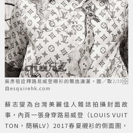
吳彥祖詮釋路易威登襯衫的飄逸瀟灑。圖／取
2
/
10
自esquirehk.com
蘇志燮為台灣美麗佳人雜誌拍攝封面故
事，內頁一張身穿路易威登（LOUIS VUIT
TON，簡稱LV）2017春夏襯衫的側面圖，