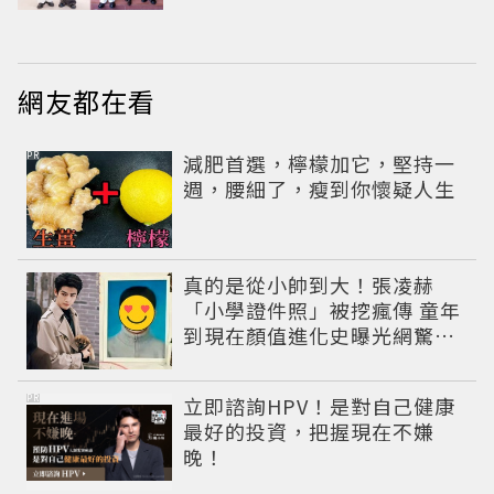
繹秋季時尚
網友都在看
PR
減肥首選，檸檬加它，堅持一
週，腰細了，瘦到你懷疑人生
真的是從小帥到大！張凌赫
「小學證件照」被挖瘋傳 童年
到現在顏值進化史曝光網驚：
完全等比例長大
PR
立即諮詢HPV！是對自己健康
最好的投資，把握現在不嫌
晚！