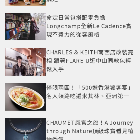
命定日常包搭配零負擔
Longchamp全新Le Cadence實
現不費力的從容風格
CHARLES & KEITH南西店改裝亮
相 跟著FLARE U逛中山同款包輕
鬆入手
僅限兩團！「500遊香港饕客宴」
名人領路吃遍米其林、亞洲第一
CHAUMET感官之旅！A Journey
through Nature頂級珠寶看見植
物香氣