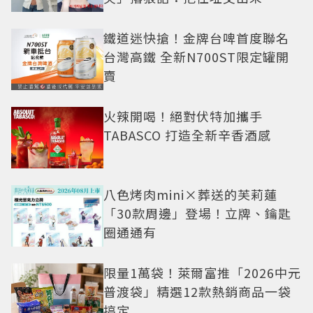
鐵道迷快搶！金牌台啤首度聯名
台灣高鐵 全新N700ST限定罐開
賣
火辣開喝！絕對伏特加攜手
TABASCO 打造全新辛香酒感
八色烤肉mini×葬送的芙莉蓮
「30款周邊」登場！立牌、鑰匙
圈通通有
限量1萬袋！萊爾富推「2026中元
普渡袋」精選12款熱銷商品一袋
搞定