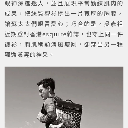
眼神深邃迷人，並且展現平常勤練肌肉的
成果，把絲質襯衫撐出一片寬厚的胸膛，
讓蘇太太們眼冒愛心；巧合的是，吳彥祖
近期登封香港esquire雜誌，也穿上同一件
襯衫，胸肌稍顯消風瘦削，卻穿出另一種
飄逸瀟灑的神采。