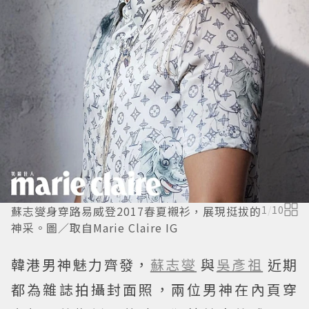
蘇志燮身穿路易威登2017春夏襯衫，展現挺拔的
1
/
10
神采。圖／取自Marie Claire IG
韓港男神魅力齊發，
蘇志燮
與
吳彥祖
近期
都為雜誌拍攝封面照，兩位男神在內頁穿