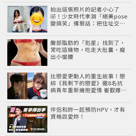
拍出這張照片的記者小心了
🤣！少女時代孝淵「絕美pose
變搞笑」撂狠話：把住址交出
來
PR
腹部脂肪的「剋星」找到了，
常吃這幾物，吃走大肚囊，瘦
出小蠻腰
比戀愛更動人的重生故事！戀
綜《我剩下的戀愛》邀8名抗
病青年重新擁抱愛情 崔叡娜淚
揭童年抗癌傷痛
PR
伴侶和妳一起預防HPV，才有
資格說愛妳！