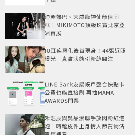
迪麗熱巴、宋威龍神仙顏值同
框！MIKIMOTO頂級珠寶北京亞
洲首展
IU耳疾惡化後首現身！44張近照
曝光 真實狀態引粉絲關注
LINE Bank友感帳戶整合快點卡
公費也能直接刷 再抽MAMA
AWARDS門票
禾浩辰與吳品潔聯手放閃粉紅泡
泡！時髦皮件上身情人節買物清
單這裡看