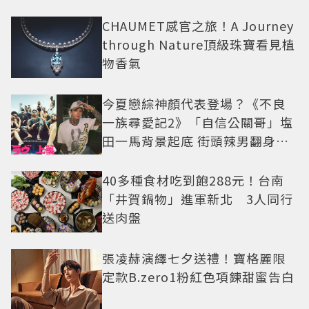
CHAUMET感官之旅！A Journey
through Nature頂級珠寶看見植
物香氣
今夏戀綜神顏代表登場？《不良
一族尋愛記2》「自信公關哥」塩
田一馬背景起底 街頭辣男翻身當
老闆
40多種食材吃到飽288元！台南
「井賀鍋物」進軍新北 3人同行
送肉盤
張凌赫演繹七夕送禮！寶格麗限
定款B.zero1粉紅色項鍊甜蜜告白