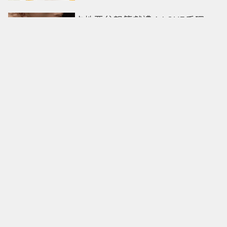
卡地亞父親節獻禮！LOVE手環、
Tank腕表 摩登新意演繹永不退流
行經典
18億也救不了打工人體質？李浚
赫「爽中樂透頭獎」財富自由照
樣上班 西裝社畜帥出新高度
九年後再洗版！湯姆霍蘭德
〈Umbrella〉封神舞台差點變成
「這首歌」 造型彩蛋、暖心故事
一次公開
偽單親4年半！安以軒低調做公
益 友人犯錯得捐百萬才過關