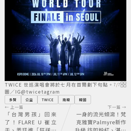
TWICE
世巡演唱會將於七月在首爾劃下句點。
7
/
7
圖／IG@twicetagram
多賢
公益
TWICE
南韓
韓國
← 上一篇
下一篇 →
「台灣男孩」回來
一身的流光傾瀉！梵
了！FLARE U 崔立
克雅寶Palmyre新作
于、姜玗進「狂送臉
升級 彷如粉紅、湛藍