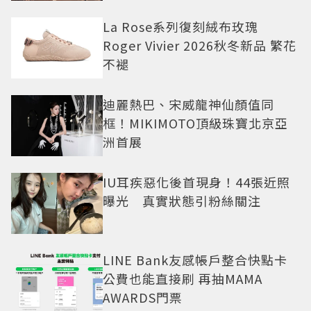
La Rose系列復刻絨布玫瑰
Roger Vivier 2026秋冬新品 繁花
不褪
迪麗熱巴、宋威龍神仙顏值同
框！MIKIMOTO頂級珠寶北京亞
洲首展
IU耳疾惡化後首現身！44張近照
曝光 真實狀態引粉絲關注
LINE Bank友感帳戶整合快點卡
公費也能直接刷 再抽MAMA
AWARDS門票