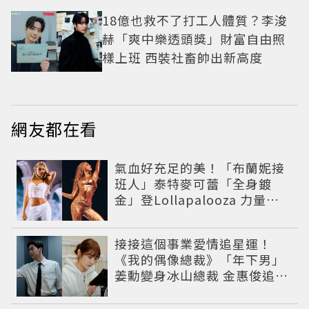
18億也救不了打工人體質？李浚
赫「爽中樂透頭獎」財富自由照
樣上班 西裝社畜帥出新高度
網友都在看
氣血好充足的美！「布蘭妮接
班人」泰特麥可蕾「全身鍍
金」登Lollapalooza 力量感
曲線身材美翻全場
接接這個事業愛情追星運！
《我的偶像總裁》「年下男」
姜勳變身冰山總裁 金惠俊追星
成功還偶遇愛情