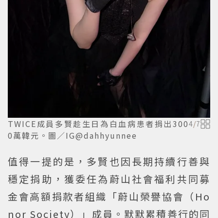
TWICE成員多賢趁生日為白血病患者捐出300
4
/
7
0萬韓元。圖／IG@dahhyunnee
值得一提的是，多賢也因長期持續行善與
穩定捐助，獲委任為蔚山社會福利共同募
金會高額捐款者組織「蔚山榮譽協會（Ho
nor Society）」成員。默默累積善行的同