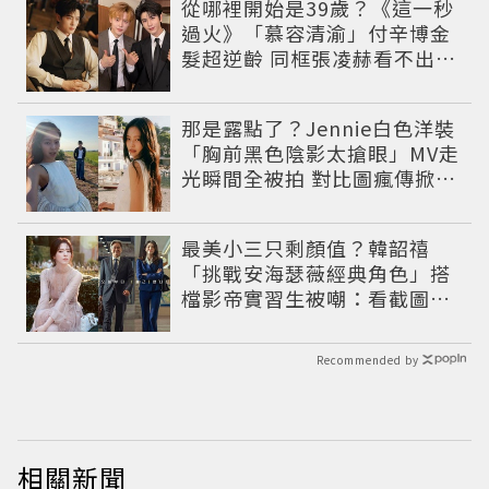
從哪裡開始是39歲？《這一秒
過火》「慕容清渝」付辛博金
髮超逆齡 同框張凌赫看不出11
歲年齡差
那是露點了？Jennie白色洋裝
「胸前黑色陰影太搶眼」MV走
光瞬間全被拍 對比圖瘋傳掀論
戰
最美小三只剩顏值？韓韶禧
「挑戰安海瑟薇經典角色」搭
檔影帝實習生被嘲：看截圖就
感受到演技
Recommended by
相關新聞