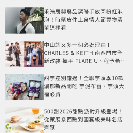
禾浩辰與吳品潔聯手放閃粉紅泡
泡！時髦皮件上身情人節買物清
單這裡看
中山站又多一個必逛理由！
CHARLES & KEITH 南西門市全
新改裝 攜手 FLARE U、程予希演
繹秋季時尚
甜芋控別錯過！全聯芋頭季10款
濃郁新品開吃 芋泥布蕾、芋頭大
福必買
500甜2026甜點派對升級登場！
從策展系西點到國宴級美味名店
齊聚