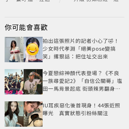
頰愛心超寵粉」明將
的鑽石瀑布
出席CHARLES & KEI
TH開幕活動
你可能會喜歡
拍出這張照片的記者小心了🤣！
少女時代孝淵「絕美pose變搞
笑」撂狠話：把住址交出來
今夏戀綜神顏代表登場？《不良
一族尋愛記2》「自信公關哥」塩
田一馬背景起底 街頭辣男翻身當
老闆
IU耳疾惡化後首現身！44張近照
曝光 真實狀態引粉絲關注