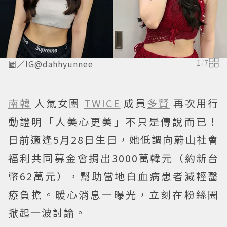
圖／IG@dahhyunnee
1
/
7
南韓
人氣女團
TWICE
成員
多賢
再次用行
動證明「人美心更美」不只是傳說而已！
日前適逢5月28日生日，她低調向蔚山社會
福利共同募金會捐出3000萬韓元（約新台
幣62萬元），幫助當地白血病患者減輕醫
療負擔。暖心消息一曝光，立刻在粉絲圈
掀起一波討論。