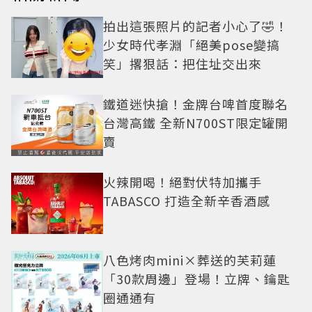
拍出這張照片的記者小心了🤣！
少女時代孝淵「絕美pose變搞
笑」撂狠話：把住址交出來
鐵道迷快搶！金牌台啤首度聯名
台灣高鐵 全新N700ST限定罐開
賣
火辣開喝！絕對伏特加攜手
TABASCO 打造全新辛香酒感
八色烤肉mini×葬送的芙莉蓮
「30款周邊」登場！立牌、鑰匙
圈通通有