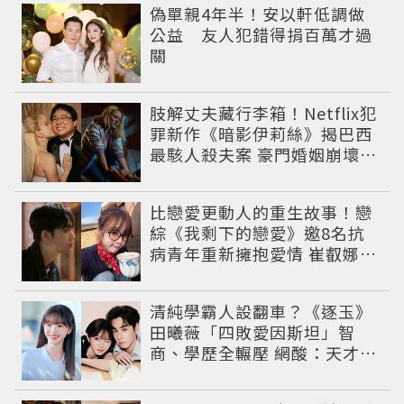
偽單親4年半！安以軒低調做
公益 友人犯錯得捐百萬才過
關
肢解丈夫藏行李箱！Netflix犯
罪新作《暗影伊莉絲》揭巴西
最駭人殺夫案 豪門婚姻崩壞釀
致命慘劇
比戀愛更動人的重生故事！戀
綜《我剩下的戀愛》邀8名抗
病青年重新擁抱愛情 崔叡娜淚
揭童年抗癌傷痛
清純學霸人設翻車？《逐玉》
田曦薇「四敗愛因斯坦」智
商、學歷全輾壓 網酸：天才全
靠旁白