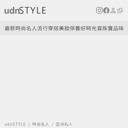
最新
時尚名人
流行穿搭
美妝保養
好時光
賞珠寶
品味
udnSTYLE
時尚名人
亞洲名人