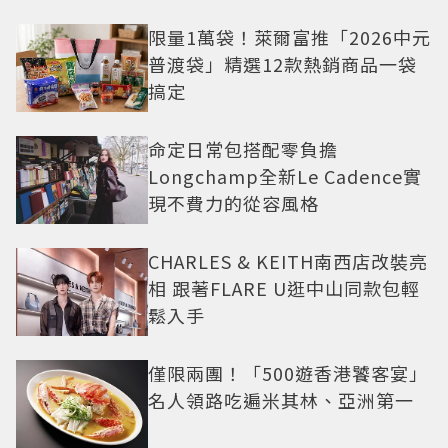
限量1萬袋！萊爾富推「2026中元
普渡袋」精選12款熱銷商品一袋
搞定
命定日常包搭配零負擔
Longchamp全新Le Cadence實
現不費力的從容風格
CHARLES & KEITH南西店改裝亮
相 跟著FLARE U逛中山同款包輕
鬆入手
僅限兩團！「500遊香港饕客宴」
名人領路吃遍米其林、亞洲第一