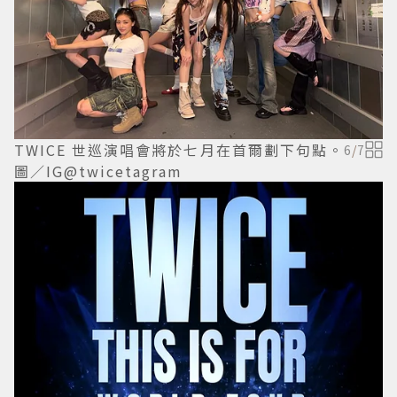
TWICE
世巡演唱會將於七月在首爾劃下句點。
6
/
7
圖／IG@twicetagram