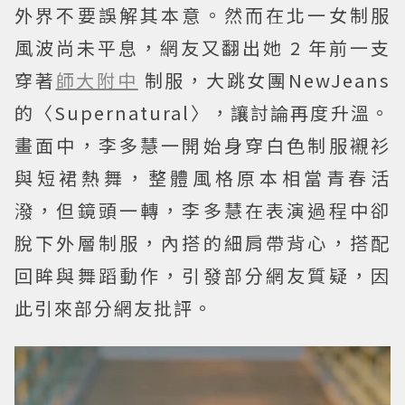
外界不要誤解其本意。然而在北一女制服
風波尚未平息，網友又翻出她 2 年前一支
穿著
師大附中
制服，大跳女團NewJeans
的〈Supernatural〉，讓討論再度升溫。
畫面中，李多慧一開始身穿白色制服襯衫
與短裙熱舞，整體風格原本相當青春活
潑，但鏡頭一轉，李多慧在表演過程中卻
脫下外層制服，內搭的細肩帶背心，搭配
回眸與舞蹈動作，引發部分網友質疑，因
此引來部分網友批評。