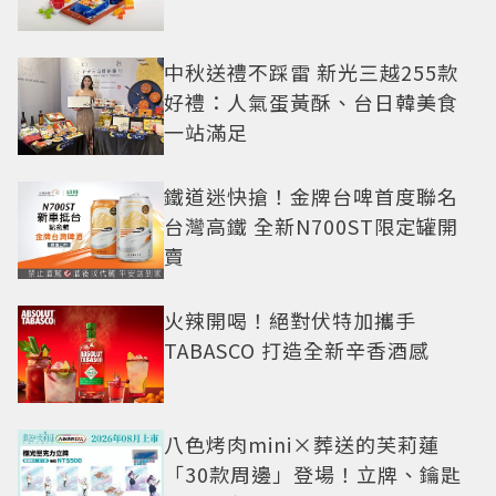
中秋送禮不踩雷 新光三越255款
好禮：人氣蛋黃酥、台日韓美食
一站滿足
鐵道迷快搶！金牌台啤首度聯名
台灣高鐵 全新N700ST限定罐開
賣
火辣開喝！絕對伏特加攜手
TABASCO 打造全新辛香酒感
八色烤肉mini×葬送的芙莉蓮
「30款周邊」登場！立牌、鑰匙