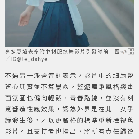
李多慧過去穿附中制服熱舞影片引發討論。圖
6
/
6
／IG@le_dahye
不過另一派聲音則表示，影片中的細肩帶
背心其實並不算暴露，整體舞蹈風格與畫
面氛圍也偏向輕鬆、青春路線，並沒有刻
意營造性感效果，認為外界是在北一女爭
議發生後，才以更嚴格的標準重新檢視舊
影片。且支持者也指出，將所有責任歸咎