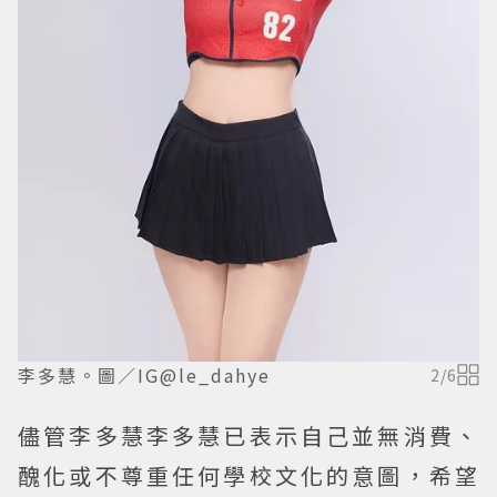
李多慧。圖／IG@le_dahye
2
/
6
儘管李多慧李多慧已表示自己並無消費、
醜化或不尊重任何學校文化的意圖，希望