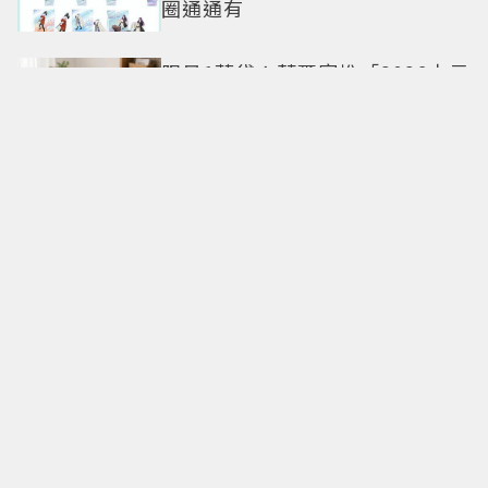
圈通通有
限量1萬袋！萊爾富推「2026中元
普渡袋」精選12款熱銷商品一袋
搞定
命定日常包搭配零負擔
Longchamp全新Le Cadence實
現不費力的從容風格
CHARLES & KEITH南西店改裝亮
相 跟著FLARE U逛中山同款包輕
鬆入手
僅限兩團！「500遊香港饕客宴」
名人領路吃遍米其林、亞洲第一