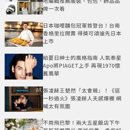
地編輯推薦服裝、包包、飾品品
牌一次看
日本咖哩麵包冠軍首登台！台南
香格里拉開賣 得獎可頌搶先日本
上市
給夏日紳士的風格指南 人氣泰星
Apo將PIAGET上手 再現1970懷
舊風華
張凌赫王楚然「太會親」！《這
一秒過火》張凌赫人夫感爆棚 網
喊太有氛圍
不用飛巴黎！兩大五星飯店下午