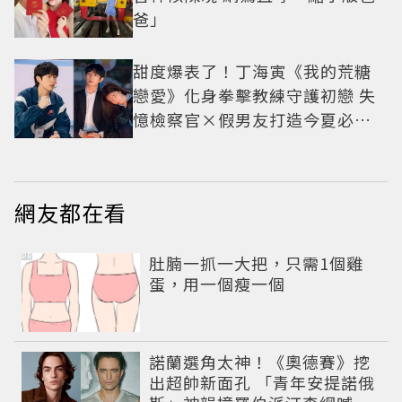
爸」
甜度爆表了！丁海寅《我的荒糖
戀愛》化身拳擊教練守護初戀 失
憶檢察官×假男友打造今夏必看
小甜劇
網友都在看
PR
肚腩一抓一大把，只需1個雞
蛋，用一個瘦一個
諾蘭選角太神！《奧德賽》挖
出超帥新面孔 「青年安提諾俄