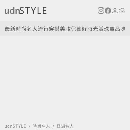
最新
時尚名人
流行穿搭
美妝保養
好時光
賞珠寶
品味
udnSTYLE
時尚名人
亞洲名人