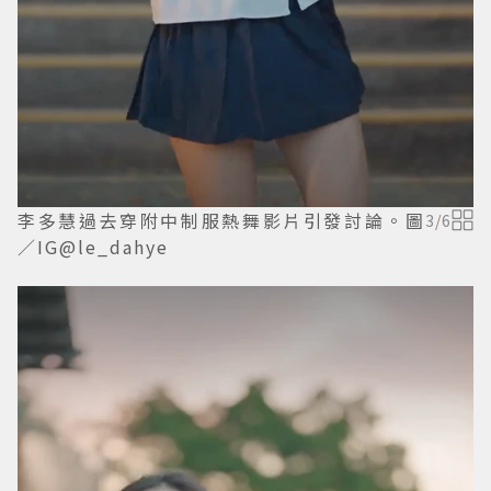
李多慧過去穿附中制服熱舞影片引發討論。圖
3
/
6
／IG@le_dahye