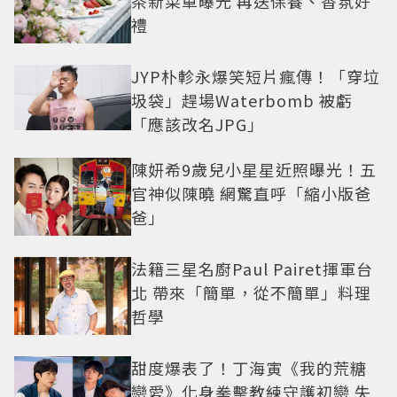
茶新菜單曝光 再送保養、香氛好
禮
JYP朴軫永爆笑短片瘋傳！「穿垃
圾袋」趕場Waterbomb 被虧
「應該改名JPG」
陳妍希9歲兒小星星近照曝光！五
官神似陳曉 網驚直呼「縮小版爸
爸」
法籍三星名廚Paul Pairet揮軍台
北 帶來「簡單，從不簡單」料理
哲學
甜度爆表了！丁海寅《我的荒糖
戀愛》化身拳擊教練守護初戀 失