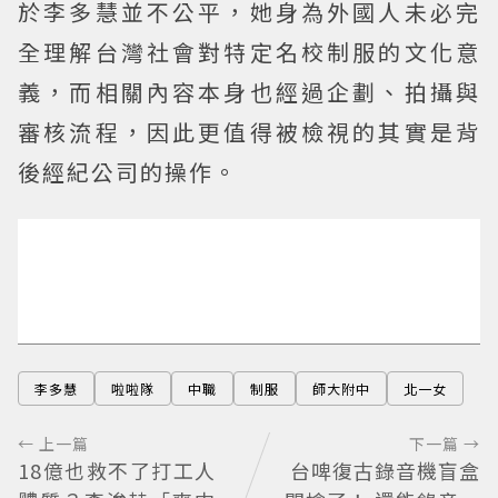
於李多慧並不公平，她身為外國人未必完
全理解台灣社會對特定名校制服的文化意
義，而相關內容本身也經過企劃、拍攝與
審核流程，因此更值得被檢視的其實是背
後經紀公司的操作。
李多慧
啦啦隊
中職
制服
師大附中
北一女
← 上一篇
下一篇 →
18億也救不了打工人
台啤復古錄音機盲盒