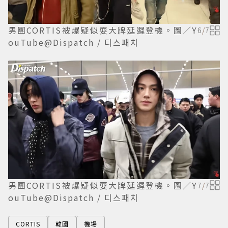
男團CORTIS被爆疑似耍大牌延遲登機。圖／Y
6
/
7
ouTube@Dispatch / 디스패치
男團CORTIS被爆疑似耍大牌延遲登機。圖／Y
7
/
7
ouTube@Dispatch / 디스패치
CORTIS
韓國
機場