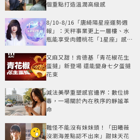
個重點打造溫潤高級感
8/10-8/16「唐綺陽星座運勢週
報」：天秤事業更上一層樓、水
瓶能享受肉體桃花「1星座」感情
防三角關係
又麻又甜！肯德基「青花椒花生
蛋撻」新登場 還能變身七夕蛋撻
花束
減法美學重塑感官邊界：數位排
毒，一場關於內在秩序的靜謐革
命
難怪不能沒有妹妹頭！「田曦薇
沒瀏海差點認不出來」甜妹天花