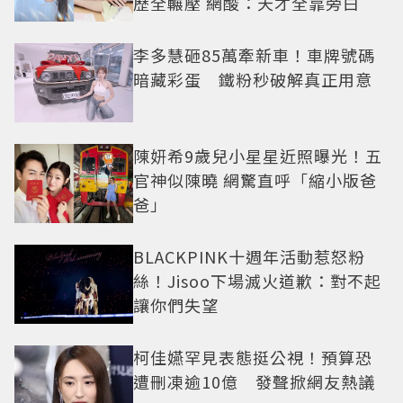
歷全輾壓 網酸：天才全靠旁白
李多慧砸85萬牽新車！車牌號碼
暗藏彩蛋 鐵粉秒破解真正用意
陳妍希9歲兒小星星近照曝光！五
官神似陳曉 網驚直呼「縮小版爸
爸」
BLACKPINK十週年活動惹怒粉
絲！Jisoo下場滅火道歉：對不起
讓你們失望
柯佳嬿罕見表態挺公視！預算恐
遭刪凍逾10億 發聲掀網友熱議