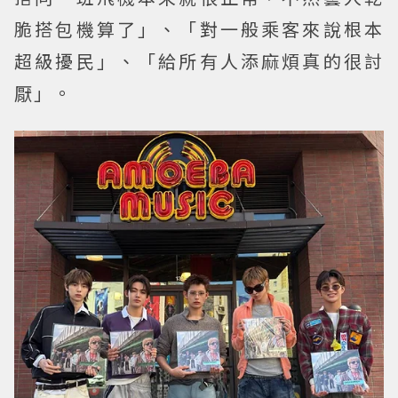
脆搭包機算了」、「對一般乘客來說根本
超級擾民」、「給所有人添麻煩真的很討
厭」。