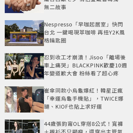
無二故事
Nespresso「早咖起居室」快閃
台北 一鍵喝現萃咖啡 再扭Y2K風
格鑰匙圈
忍到收工才崩潰！Jisoo「離場後
車上痛哭」BLACKPINK歡慶10週
年變道歉大會 粉絲看了超心疼
崔傘同款小烏龜爆紅！韓星正瘋
「幸運烏龜手機貼」，TWICE娜
璉、KIOF也貼上求好運
44歲張鈞甯OL穿搭8公式！寬褲
＋襯衫不只顯瘦，還穿出主管氣