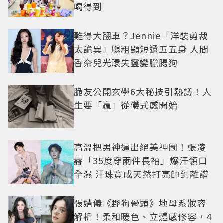
喝得到
難得大翻車？Jennie「洋裝剪裁
太詭異」腿粗顯短還五五身 人間
香奈兒光環失靈變臘腸狗
脆友公開玄學6大秘技引熱議！人
生要「贏」從儀式感開始
高溫把男神逼出絕美神圖！張凌
赫「35度穿兩件長袖」爆汗領口
全濕 汗珠竟成天然打亮帥到離譜
張婧儀《野狗骨頭》地母系妝容
解析！柔和暖色、立體感修容，4