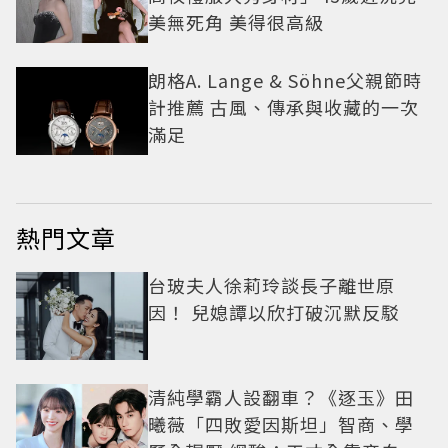
美無死角 美得很高級
朗格A. Lange & Söhne父親節時
計推薦 古風、傳承與收藏的一次
滿足
熱門文章
台玻夫人徐莉玲談長子離世原
因！ 兒媳譚以欣打破沉默反駁
清純學霸人設翻車？《逐玉》田
曦薇「四敗愛因斯坦」智商、學