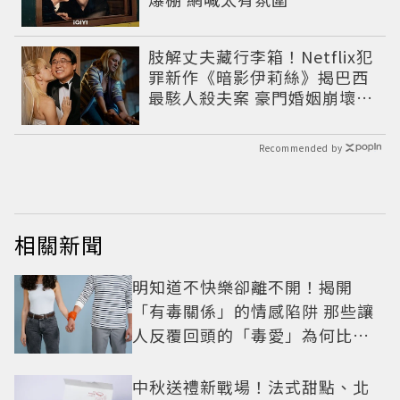
肢解丈夫藏行李箱！Netflix犯
罪新作《暗影伊莉絲》揭巴西
最駭人殺夫案 豪門婚姻崩壞釀
致命慘劇
Recommended by
相關新聞
明知道不快樂卻離不開！揭開
「有毒關係」的情感陷阱 那些讓
人反覆回頭的「毒愛」為何比菸
還難戒？
中秋送禮新戰場！法式甜點、北