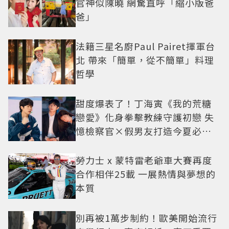
官神似陳曉 網驚直呼「縮小版爸
爸」
法籍三星名廚Paul Pairet揮軍台
北 帶來「簡單，從不簡單」料理
哲學
甜度爆表了！丁海寅《我的荒糖
戀愛》化身拳擊教練守護初戀 失
憶檢察官×假男友打造今夏必看
小甜劇
勞力士 x 蒙特雷老爺車大賽再度
合作相伴25載 一展熱情與夢想的
本質
別再被1萬步制約！歐美開始流行