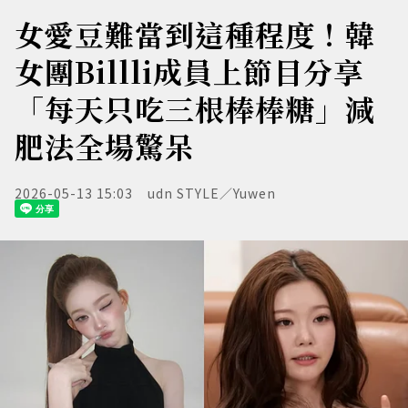
女愛豆難當到這種程度！韓
女團Billli成員上節目分享
「每天只吃三根棒棒糖」減
肥法全場驚呆
2026-05-13 15:03
udn STYLE／Yuwen