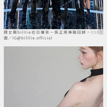
韓女團billlie近日攜第一張正規專輯回歸。
2
/
13
圖／IG@billlie.official