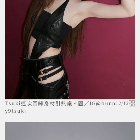
Tsuki這次回歸身材引熱議。圖／IG@bunn
12
/
13
y9tsuki