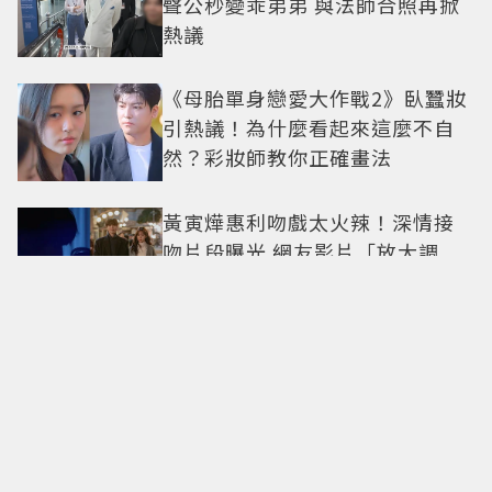
聲公秒變乖弟弟 與法師合照再掀
熱議
《母胎單身戀愛大作戰2》臥蠶妝
引熱議！為什麼看起來這麼不自
然？彩妝師教你正確畫法
黃寅燁惠利吻戲太火辣！深情接
吻片段曝光 網友影片「放大調
亮」捕捉甜蜜瞬間
Only in Hong Kong｜東西交
融，新舊並存 ｜摺疊城市-香港
不只月餅！「酥炸軟殼蟹＋蟹黃
醬」、「特調肉品＋調味鹽」中