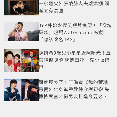
一秒過火》張凌赫人夫感爆棚 網
喊太有氛圍
JYP朴軫永爆笑短片瘋傳！「穿垃
圾袋」趕場Waterbomb 被虧
「應該改名JPG」
陳妍希9歲兒小星星近照曝光！五
官神似陳曉 網驚直呼「縮小版爸
爸」
甜度爆表了！丁海寅《我的荒糖
戀愛》化身拳擊教練守護初戀 失
憶檢察官×假男友打造今夏必看
小甜劇