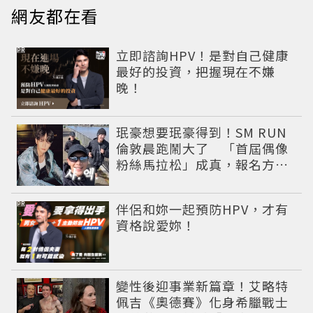
網友都在看
PR
立即諮詢HPV！是對自己健康
最好的投資，把握現在不嫌
晚！
珉豪想要珉豪得到！SM RUN
倫敦晨跑鬧大了 「首屆偶像
粉絲馬拉松」成真，報名方式
公開
PR
伴侶和妳一起預防HPV，才有
資格說愛妳！
變性後迎事業新篇章！艾略特
佩吉《奧德賽》化身希臘戰士