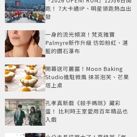
「2026 OPEN! RUN」12月6日開
跑！ 7大卡通IP、明星領跑熱血出
發
一身的流光傾瀉！梵克雅寶
Palmyre新作升級 彷如粉紅、湛
藍的鑽石瀑布
開幕送可麗露！Moon Baking
Studio進駐微風 抹茶泡芙、芒果
塔上桌
孔孝真新戲《殺手媽咪》藏彩
蛋！ 比利時王室愛用百年精品也
入戲