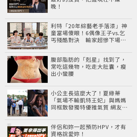
晚！
利特「20年綜藝老手落漆」神
童當場傻眼！6偶像王子vs.乞
丐殘酷對決 輸家超慘下場出
爐
PR
腹部脂肪的「剋星」找到了，
常吃這幾物，吃走大肚囊，瘦
出小蠻腰
小公主長這麼大了！夏綠蒂
「氣場不輸凱特王妃」與媽媽
同框散發獨特優雅氣質 網友狂
讚
PR
伴侶和妳一起預防HPV，才有
資格說愛妳！