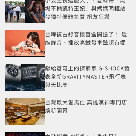
小公主長這麼大了！夏綠蒂「氣
場不輸凱特王妃」與媽媽同框散
發獨特優雅氣質 網友狂讚
台啤復古錄音機盲盒開搶了！ 還
能錄音、播放高鐵發車聲超有梗
獻給蒼穹上的探索家 G-SHOCK發
表全新GRAVITYMASTER飛行表
與天比高
台灣最大愛馬仕 高雄漢神專門店
煥新開幕