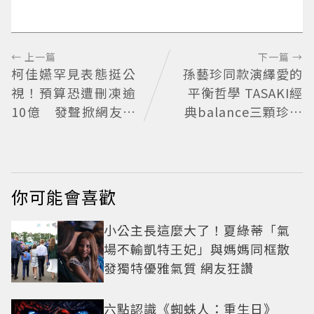
← 上一篇
下一篇 →
柯佳嬿罕見表態挺公
孫藝珍同款演繹愛的
視！預算恐遭刪凍逾
平衡哲學 TASAKI經
10億 發聲掀網友熱
典balance三顆珍珠
議
藏三種祝福
你可能會喜歡
小公主長這麼大了！夏綠蒂「氣
場不輸凱特王妃」與媽媽同框散
發獨特優雅氣質 網友狂讚
六點認識《蜘蛛人：重生日》