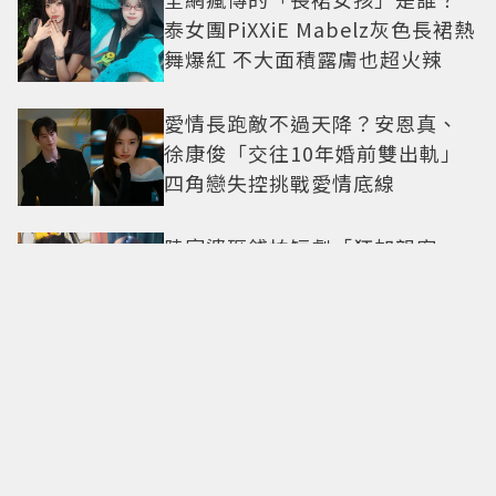
泰女團PiXXiE Mabelz灰色長裙熱
舞爆紅 不大面積露膚也超火辣
愛情長跑敵不過天降？安恩真、
徐康俊「交往10年婚前雙出軌」
四角戀失控挑戰愛情底線
陸富婆砸錢拍短劇「狂加親密
戲」！鮮肉男星受不了絕望喊：
別伸舌頭
李濬榮吃5餐拼增肌仍不發胖 鄭恩
地增重後2週狂甩9公斤
華語天王爆出私生子傳聞！陸狗