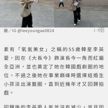
圖／IG @leeyoungae0824
1
/
3
素有「氧氣美女」之稱的55歲韓星李英
愛，因在《大長今》飾演長今一角而紅遍
全亞洲，並也奠定了她在韓國戲劇圈的地
位，不過之後她在事業巔峰時選擇結婚生
小孩淡出演藝圈，直到近幾年才又回歸拍
戲。
回歸後的李英愛人氣並沒有減少，並且因