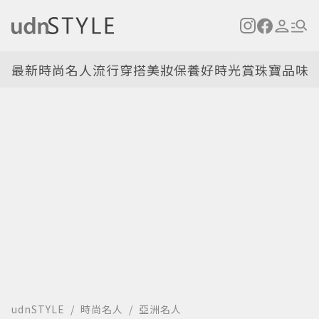
最新
時尚名人
流行穿搭
美妝保養
好時光
賞珠寶
品味
udnSTYLE
時尚名人
亞洲名人