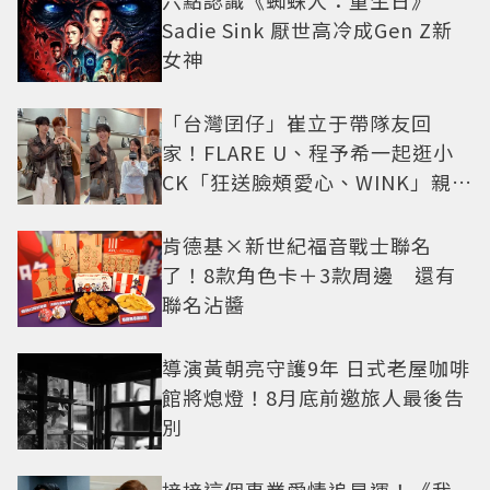
六點認識《蜘蛛人：重生日》
Sadie Sink 厭世高冷成Gen Z新
女神
「台灣囝仔」崔立于帶隊友回
家！FLARE U、程予希一起逛小
CK「狂送臉頰愛心、WINK」親曝
中山站私藏必逛名單
肯德基×新世紀福音戰士聯名
了！8款角色卡＋3款周邊 還有
聯名沾醬
導演黃朝亮守護9年 日式老屋咖啡
館將熄燈！8月底前邀旅人最後告
別