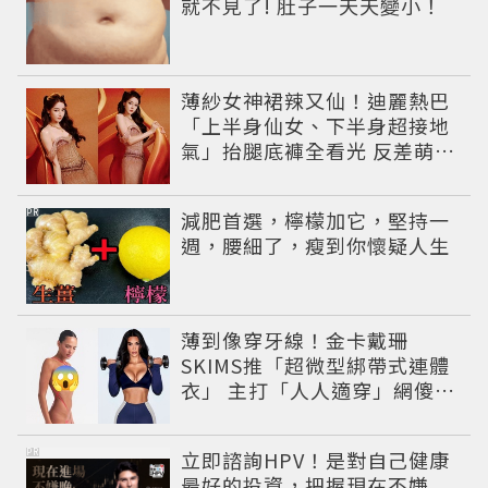
就不見了! 肚子一天天變小！
薄紗女神裙辣又仙！迪麗熱巴
「上半身仙女、下半身超接地
氣」抬腿底褲全看光 反差萌穿
搭超圈粉
PR
減肥首選，檸檬加它，堅持一
週，腰細了，瘦到你懷疑人生
薄到像穿牙線！金卡戴珊
SKIMS推「超微型綁帶式連體
衣」 主打「人人適穿」網傻
眼：到底誰適合？
PR
立即諮詢HPV！是對自己健康
最好的投資，把握現在不嫌