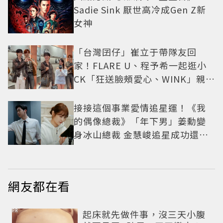
Sadie Sink 厭世高冷成Gen Z新
女神
「台灣囝仔」崔立于帶隊友回
家！FLARE U、程予希一起逛小
CK「狂送臉頰愛心、WINK」親曝
中山站私藏必逛名單
接接這個事業愛情追星運！《我
的偶像總裁》「年下男」姜勳變
身冰山總裁 金慧峻追星成功還偶
遇愛情
網友都在看
PR
起床就先做件事，沒三天小腹