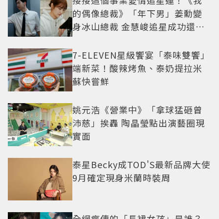
接接這個事業愛情追星運！《我
的偶像總裁》「年下男」姜勳變
身冰山總裁 金慧峻追星成功還偶
遇愛情
7-ELEVEN星級饗宴「泰味雙饗」
端新菜！酸辣烤魚、泰奶提拉米
蘇快嘗鮮
姚元浩《營業中》「拿球猛砸曾
沛慈」挨轟 陶晶瑩點出演藝圈現
實面
泰星Becky成TOD'S最新品牌大使
9月確定現身米蘭時裝周
全網瘋傳的「長裙女孩」是誰？