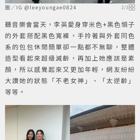
圖／IG @leeyoungae0824
2
/
3
聽音樂會當天，李英愛身穿米色+黑色領子
的外套搭配黑色寬褲，手拎著與外套同色
系的包包休閒簡單卻一點都不無聊，整體
造型看起來超級減齡，再加上她應該是素
顏，所以感覺起來又更加年輕，網友紛紛
大讚她的狀態「不老女神」、「太逆齡」
等等。