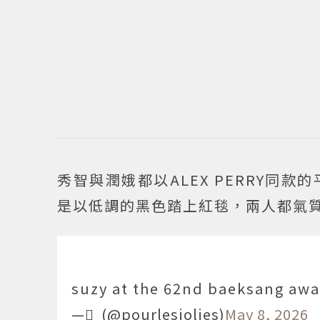
秀智與潤娥都以ALEX PERRY
是以低調的黑色踏上紅毯，兩人都氣
suzy at the 62nd baeksang awa
— ْ (@pourlesjolies)
May 8, 2026