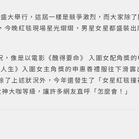
間盛大舉行，這屆一樣是競爭激烈，而大家除了
，今晚紅毯現場星光熠熠，男星女星都盛裝出
況，像是以電影《醜得要命》 入圍女配角獎的
偽人生》入圍女主角獎的申惠善禮服往下滑露
除了上述狀況外，今年還發生了「女星紅毯撞
女神大咖等級，讓許多網友直呼「怎麼會！」