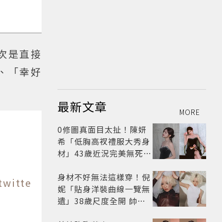
次是直接
、「幸好
最新文章
MORE
0修圖真面目太扯！陳妍
希「低胸高衩禮服大秀身
材」43歲近況完美無死角
美得很高級
身材不好無法這樣穿！倪
twitte
妮「貼身洋裝曲線一覽無
遺」38歲尺度全開 帥氣
又火辣散發獨特魅力