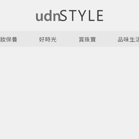
美妝保養
好時光
賞珠寶
品味生