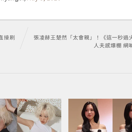
能直接刷
張凌赫王楚然「太會親」！《這一秒過
人夫感爆棚 網