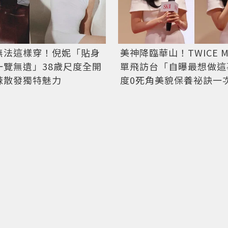
無法這樣穿！倪妮「貼身
美神降臨華山！TWICE M
一覽無遺」38歲尺度全開
單飛訪台「自曝最想做這事
辣散發獨特魅力
度0死角美貌保養祕訣一