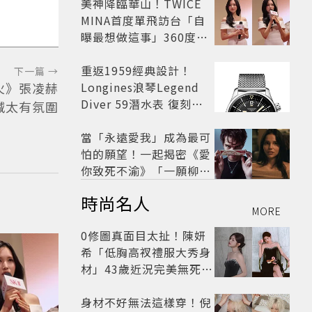
美神降臨華山！TWICE
MINA首度單飛訪台「自
曝最想做這事」360度0
死角美貌保養祕訣一次公
開
重返1959經典設計！
下一篇 →
火》張凌赫
Longines浪琴Legend
Diver 59潛水表 復刻懷
喊太有氛圍
舊
當「永遠愛我」成為最可
怕的願望！一起揭密《愛
你致死不渝》「一願柳」
背後的失控愛情與爆紅之
時尚名人
路
MORE
0修圖真面目太扯！陳妍
希「低胸高衩禮服大秀身
材」43歲近況完美無死角
美得很高級
身材不好無法這樣穿！倪