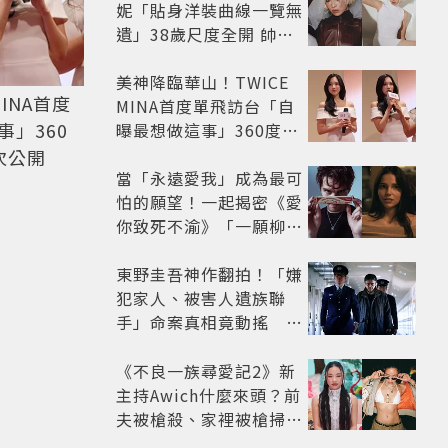
妮「貼身洋裝曲線一覽無
遺」38歲尺度全開 帥氣
又火辣散發獨特魅力
美神降臨華山！TWICE
INA首度
MINA首度單飛訪台「自
」360
曝最想做這事」360度0
死角美貌保養祕訣一次公
次公開
開
當「永遠愛我」成為最可
怕的願望！一起揭密《愛
你致死不渝》「一願柳」
背後的失控愛情與爆紅之
路
東野圭吾神作翻拍！「嫌
犯家人、被害人遺族聯
手」命案真相竟動搖
《天使與蝙蝠》超越懸疑
框架展開
《不良一族尋愛記2》新
主持Awich什麼來頭？前
夫被槍殺、家裡被槍掃射
人生經歷比參演者還抓