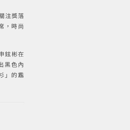
關注獎落
席，時尚
申鉉彬在
出黑色內
衫」的尷