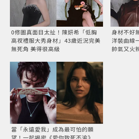
0修圖真面目太扯！陳妍希「低胸
身材不好
高衩禮服大秀身材」43歲近況完美
洋裝曲線
無死角 美得很高級
帥氣又火
當「永遠愛我」成為最可怕的願
望！一起揭密《愛你致死不渝》