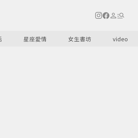
活
星座愛情
女生書坊
video