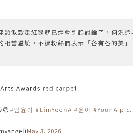
穿類似款走紅毯就已經會引起討論了，何況這
的相當尷尬，不過粉絲們表示「各有各的美」
Arts Awards red carpet
😍
#임윤아
#LimYoonA
#윤아
#YoonA
pic.
rmyangel)
May 8, 2026