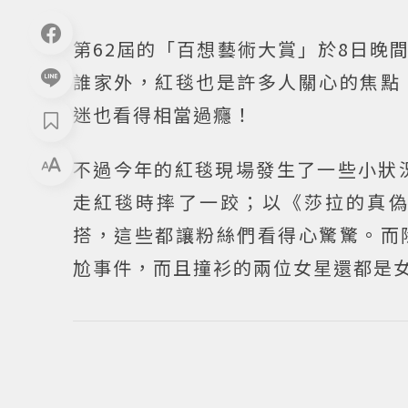
第62屆的「百想藝術大賞」於8日晚
誰家外，紅毯也是許多人關心的焦點
迷也看得相當過癮！
不過今年的紅毯現場發生了一些小狀
走紅毯時摔了一跤；以《莎拉的真
搭，這些都讓粉絲們看得心驚驚。而
尬事件，而且撞衫的兩位女星還都是