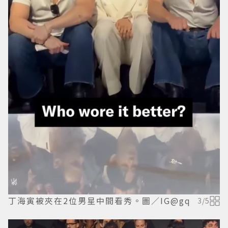
丁海寅被夾在2位男星中間看秀。圖／IG@gq
3
/
5