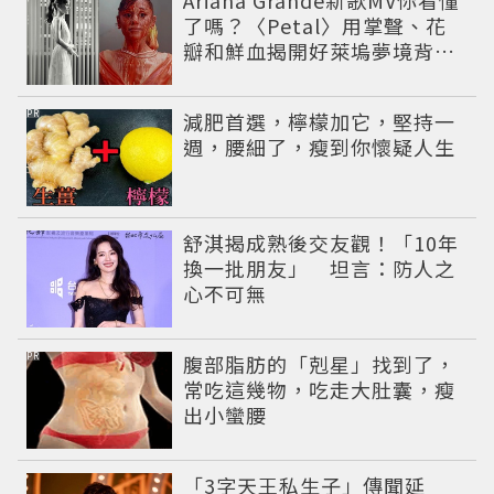
了嗎？〈Petal〉用掌聲、花
瓣和鮮血揭開好萊塢夢境背後
的殘酷真相
PR
減肥首選，檸檬加它，堅持一
週，腰細了，瘦到你懷疑人生
舒淇揭成熟後交友觀！「10年
換一批朋友」 坦言：防人之
心不可無
PR
腹部脂肪的「剋星」找到了，
常吃這幾物，吃走大肚囊，瘦
出小蠻腰
「3字天王私生子」傳聞延