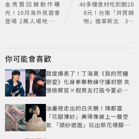
金秀賢回歸動作曝
40多種食材吃到飽28
光！10月海外見面會
8元！台南「井賀鍋
登場 2萬人場地引關
物」進軍新北 3人
注
同行送肉盤
你可能會喜歡
甜度爆表了！丁海寅《我的荒糖
戀愛》化身拳擊教練守護初戀 失
憶檢察官×假男友打造今夏必看
小甜劇
油畫裡走出的白天鵝！陳都靈
「花瓣薄紗」美得像披上一層空
氣 「頭紗遮面」玩出新花樣朦朧
美感太仙