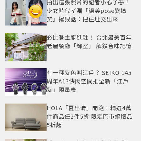
拍出這張照片的記者小心了🤣！
少女時代孝淵「絕美pose變搞
笑」撂狠話：把住址交出來
必比登主廚進駐！ 台北最美百年
老屋餐廳「輝室」 解鎖台味記憶
有一種紫色叫江戶？ SEIKO 145
周年A13快閃空間推全新「江戶
紫」限量表
HOLA「夏出清」開跑！精選4萬
件商品任2件5折 限定門市絕版品
5折起