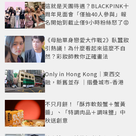
這就是天團待遇？BLACKPINK十
周年見面會「僅抽40人參與」報
名開始到截止僅9小時粉絲怒了😡
《母胎單身戀愛大作戰2》臥蠶妝
引熱議！為什麼看起來這麼不自
然？彩妝師教你正確畫法
Only in Hong Kong｜東西交
融，新舊並存 ｜摺疊城市-香港
不只月餅！「酥炸軟殼蟹＋蟹黃
醬」、「特調肉品＋調味鹽」中
秋送創意