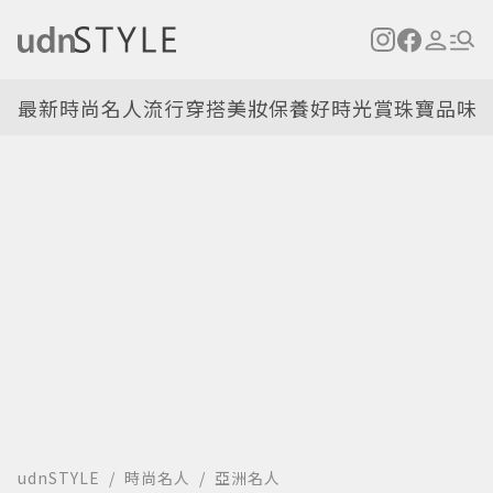
最新
時尚名人
流行穿搭
美妝保養
好時光
賞珠寶
品味
udnSTYLE
時尚名人
亞洲名人