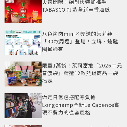
火辣開喝！絕對伏特加攜手
TABASCO 打造全新辛香酒感
八色烤肉mini×葬送的芙莉蓮
「30款周邊」登場！立牌、鑰匙
圈通通有
限量1萬袋！萊爾富推「2026中元
普渡袋」精選12款熱銷商品一袋
搞定
命定日常包搭配零負擔
Longchamp全新Le Cadence實
現不費力的從容風格