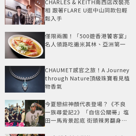
CHARLES & KEITH南西店改裝亮
相 跟著FLARE U逛中山同款包輕
鬆入手
僅限兩團！「500遊香港饕客宴」
名人領路吃遍米其林、亞洲第一
CHAUMET感官之旅！A Journey
through Nature頂級珠寶看見植
物香氣
今夏戀綜神顏代表登場？《不良
一族尋愛記2》「自信公關哥」塩
田一馬背景起底 街頭辣男翻身當
老闆