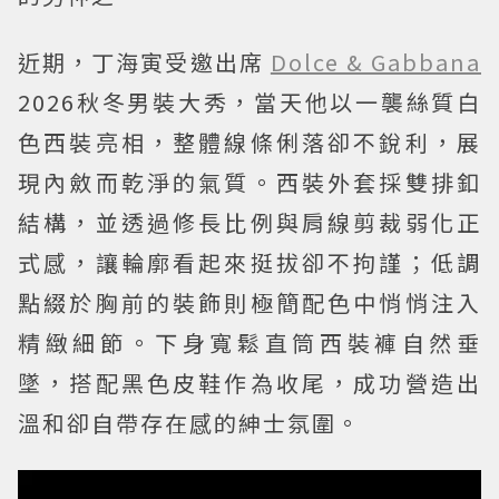
近期，丁海寅受邀出席
Dolce & Gabbana
2026秋冬男裝大秀，當天他以一襲絲質白
色西裝亮相，整體線條俐落卻不銳利，展
現內斂而乾淨的氣質。西裝外套採雙排釦
結構，並透過修長比例與肩線剪裁弱化正
式感，讓輪廓看起來挺拔卻不拘謹；低調
點綴於胸前的裝飾則極簡配色中悄悄注入
精緻細節。下身寬鬆直筒西裝褲自然垂
墜，搭配黑色皮鞋作為收尾，成功營造出
溫和卻自帶存在感的紳士氛圍。