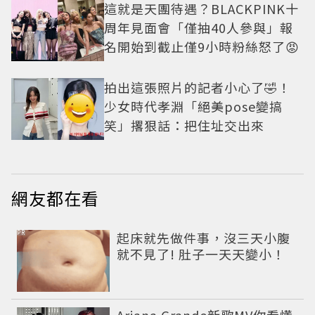
這就是天團待遇？BLACKPINK十
周年見面會「僅抽40人參與」報
名開始到截止僅9小時粉絲怒了😡
拍出這張照片的記者小心了🤣！
少女時代孝淵「絕美pose變搞
笑」撂狠話：把住址交出來
網友都在看
PR
起床就先做件事，沒三天小腹
就不見了! 肚子一天天變小！
Ariana Grande新歌MV你看懂