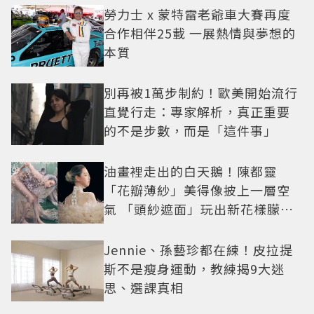
勞力士 x 蒙特雷老爺車大賽再度
合作相伴25載 一展熱情與夢想的
本質
別再被1萬步制約！歐美開始流行
直覺行走：專家解析，真正重要
的不是步數，而是「這件事」
油畫裡走出的白天鵝！陳都靈
「花瓣薄紗」美得像披上一層空
氣 「頭紗遮面」玩出新花樣朦朧
美感太仙
Jennie、孫藝珍都在練！皮拉提
斯不是瘦身運動，教練揭9大迷
思、選課真相