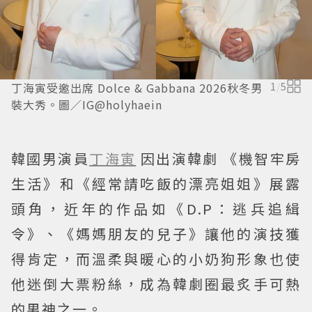
丁海寅受邀出席 Dolce & Gabbana 2026秋冬男
1
/
5
裝大秀。圖／IG@holyhaein
韓國男演員
丁海寅
因出演韓劇 《機智牢房
生活》和《經常請吃飯的漂亮姐姐》展露
頭角，近年的作品如《D.P：逃兵追緝
令》、《媽媽朋友的兒子》讓他的演技獲
得肯定，而溫柔與暖心的小奶狗形象也使
他迷倒大票粉絲，成為韓劇圈最炙手可熱
的男神之一。