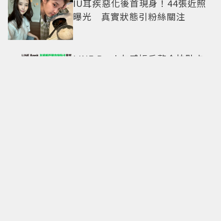
IU耳疾惡化後首現身！44張近照
曝光 真實狀態引粉絲關注
LINE Bank友感帳戶整合快點卡
公費也能直接刷 再抽MAMA
AWARDS門票
禾浩辰與吳品潔聯手放閃粉紅泡
泡！時髦皮件上身情人節買物清
單這裡看
中山站又多一個必逛理由！
CHARLES & KEITH 南西門市全
新改裝 攜手 FLARE U、程予希演
繹秋季時尚