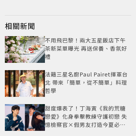
相關新聞
不用飛巴黎！兩大五星飯店下午
茶新菜單曝光 再送保養、香氛好
禮
法籍三星名廚Paul Pairet揮軍台
北 帶來「簡單，從不簡單」料理
哲學
甜度爆表了！丁海寅《我的荒糖
戀愛》化身拳擊教練守護初戀 失
憶檢察官×假男友打造今夏必看
小甜劇