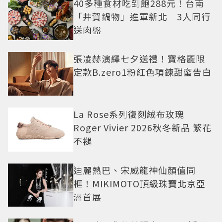
40多種食材吃到飽288元！台南
「井賀鍋物」進軍新北 3人同行
送肉盤
張凌赫演繹七夕送禮！寶格麗限
定款B.zero1粉紅色項鍊甜蜜告白
La Rose系列復刻絨布玫瑰
Roger Vivier 2026秋冬新品 繁花
不褪
迪麗熱巴、宋威龍神仙顏值同
框！MIKIMOTO頂級珠寶北京亞
洲首展