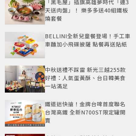
「黑毛屋」插旗高雄夢時代「連3
天送肉盤」！ 樂多多送40組鐵板
燒套餐
BELLINI全新兒童餐登場！手工車
車麵加小飛碟披薩 點餐再送貼紙
中秋送禮不踩雷 新光三越255款
好禮：人氣蛋黃酥、台日韓美食
一站滿足
鐵道迷快搶！金牌台啤首度聯名
台灣高鐵 全新N700ST限定罐開
賣