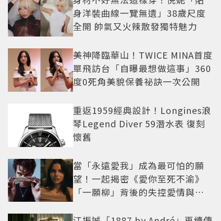
身洋裝曲線一覽無遺」38歲尺度
全開 帥氣又火辣散發獨特魅力
美神降臨華山！TWICE MINA首度
單飛訪台「自曝最想做這事」360
度0死角美貌保養祕訣一次公開
重返1959經典設計！Longines浪
琴Legend Diver 59潛水表 復刻
懷舊
當「永遠愛我」成為最可怕的願
望！一起揭密《愛你至死不渝》
「一願柳」背後的失控愛情與爆
紅之路
江振誠「1887 by André」再續傳