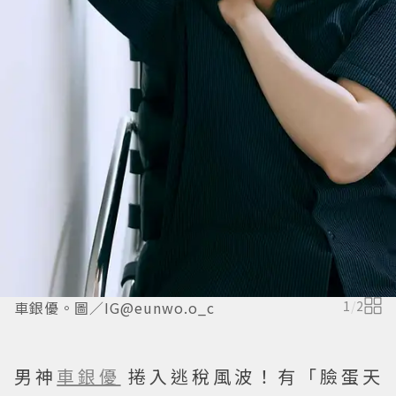
車銀優。圖／IG@eunwo.o_c
1
/
2
男神
車銀優
捲入逃稅風波！有「臉蛋天