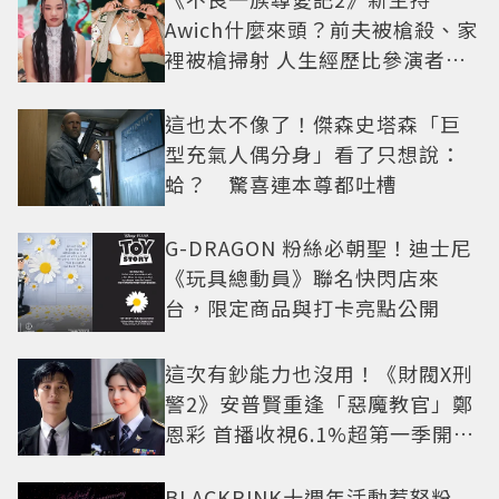
Awich什麼來頭？前夫被槍殺、家
裡被槍掃射 人生經歷比參演者還
抓馬！
這也太不像了！傑森史塔森「巨
型充氣人偶分身」看了只想說：
蛤？ 驚喜連本尊都吐槽
G-DRAGON 粉絲必朝聖！迪士尼
《玩具總動員》聯名快閃店來
台，限定商品與打卡亮點公開
這次有鈔能力也沒用！《財閥X刑
警2》安普賢重逢「惡魔教官」鄭
恩彩 首播收視6.1%超第一季開紅
盤
BLACKPINK十週年活動惹怒粉