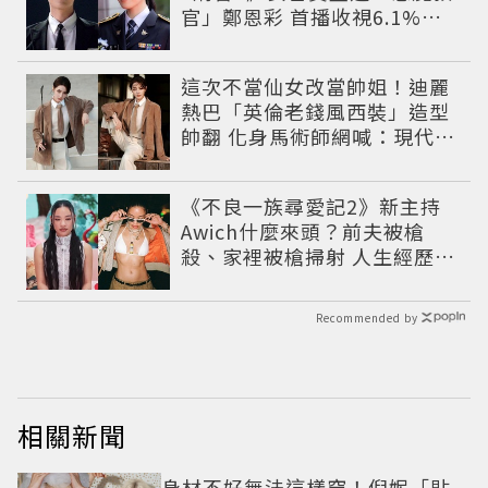
官」鄭恩彩 首播收視6.1%超
第一季開紅盤
這次不當仙女改當帥姐！迪麗
熱巴「英倫老錢風西裝」造型
帥翻 化身馬術師網喊：現代版
李長歌
《不良一族尋愛記2》新主持
Awich什麼來頭？前夫被槍
殺、家裡被槍掃射 人生經歷比
參演者還抓馬！
Recommended by
相關新聞
身材不好無法這樣穿！倪妮「貼