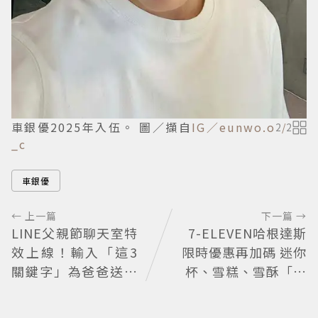
車銀優2025年入伍。 圖／擷自
IG／eunwo.o
2
/
2
_c
車銀優
← 上一篇
下一篇 →
LINE父親節聊天室特
7-ELEVEN哈根達斯
效上線！輸入「這3
限時優惠再加碼 迷你
關鍵字」為爸爸送上
杯、雪糕、雪酥「買
歡樂祝福
10送13」