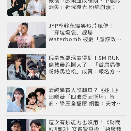
銀優「臉頰腫成饅頭、下顎線
消失」近況曝光 粉絲崩潰：空
氣有酵母😭
JYP朴軫永爆笑短片瘋傳！
「穿垃圾袋」趕場
Waterbomb 被虧「應該改名
JPG」
珉豪想要珉豪得到！SM RUN
倫敦晨跑鬧大了 「首屆偶像
粉絲馬拉松」成真，報名方式
公開
清純學霸人設翻車？《逐玉》
田曦薇「四敗愛因斯坦」智
商、學歷全輾壓 網酸：天才全
靠旁白
這次有鈔能力也沒用！《財閥
X刑警2》安普賢重逢「惡魔教