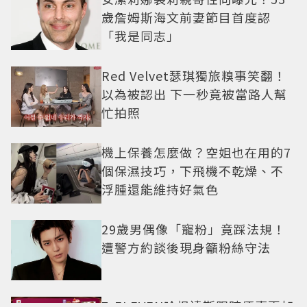
歲詹姆斯海文前妻節目首度認
「我是同志」
Red Velvet瑟琪獨旅糗事笑翻！
以為被認出 下一秒竟被當路人幫
忙拍照
機上保養怎麼做？空姐也在用的7
個保濕技巧，下飛機不乾燥、不
浮腫還能維持好氣色
29歲男偶像「寵粉」竟踩法規！
遭警方約談後現身籲粉絲守法
7-ELEVEN哈根達斯限時優惠再加