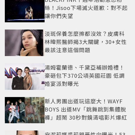
絲！Jisoo下場滅火道歉：對不起
讓你們失望
淡斑保養怎麼擦都沒效？皮膚科
林暐熙醫師揭3大關鍵，30+女性
最該注意這個問題
湯姆霍蘭德、千黛亞補辦婚禮！
豪砸包下370公頃英國莊園 低調
婚宴派對曝光
新人男團出道玩這麼大！WAYF
BOYS 出道MV「跳舞跳到集體脫
褲」超鬧 30秒對鏡清唱影片爆紅
安潔莉娜裘莉親哥性向曝光！53