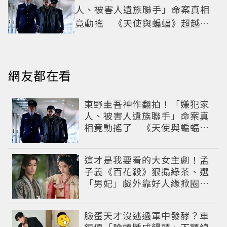
人、被害人遺族聯手」命案真相
竟動搖 《天使與蝙蝠》超越懸
疑框架展開
網友都在看
東野圭吾神作翻拍！「嫌犯家
人、被害人遺族聯手」命案真
相竟動搖了 《天使與蝙蝠》
超越懸疑框架展開
這才是我要看的大女主劇！孟
子義《百花殺》狠搧綠茶、選
「男妃」戲外靠好人緣掀圈內
好友應援潮
臉蛋天才沒逃過軍中發酵？車