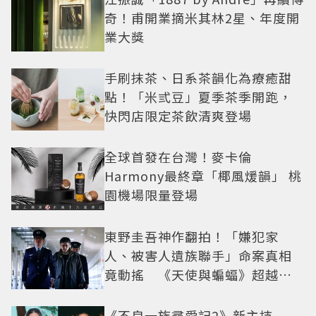
奇！甫開業摘米其林2星、年度開
業大獎
手刷抹茶、日系茶韻化為療癒甜
點！「米弎豆」夏季茶季開跑，
快閃店限定茶飲清爽登場
全球首發在台灣！麥卡倫
Harmony最終章「椰風煖韻」 桃
園機場限量登場
東野圭吾神作翻拍！「嫌犯家
人、被害人遺族聯手」命案真相
竟動搖 《天使與蝙蝠》超越懸
疑框架展開
《不良一族尋愛記2》新主持