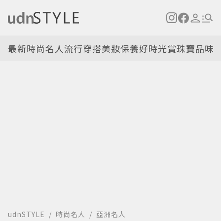
最新
時尚名人
流行穿搭
美妝保養
好時光
賞珠寶
品味
udnSTYLE
時尚名人
亞洲名人