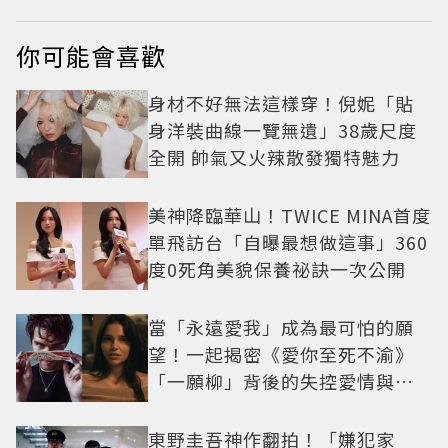
你可能會喜歡
身材不好無法這樣穿！倪妮「貼
身洋裝曲線一覽無遺」38歲尺度
全開 帥氣又火辣散發獨特魅力
美神降臨華山！TWICE MINA首度
單飛訪台「自曝最想做這事」360
度0死角美貌保養祕訣一次公開
當「永遠愛我」成為最可怕的願
望！一起揭密《愛你至死不渝》
「一願柳」背後的失控愛情與爆
紅之路
東野圭吾神作翻拍！「嫌犯家