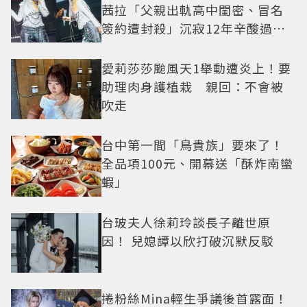
茜拉「父親出軌高中閨密、冒名
簽約遭封殺」沉寂12年辛酸過往
曝光
愛莉莎莎颱風天1舉動遭炎上！要
助理肉身護植栽 親回：不會被
吹走
台中第一間「鳥貴族」要來了！
全品項100元、開幕送「酥炸南蠻
蝦」
台玻夫人徐莉玲談長子離世原
因！ 兒媳譚以欣打破沉默反駁
捲粉絲Mina輕生爭議後首露面！