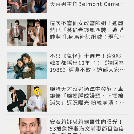
天菜男主角Belmont Cameli
到配角介紹總整理，IG穿搭滿
滿費洛蒙
這次不當仙女改當帥姐！迪麗
熱巴「英倫老錢風西裝」造型
帥翻 化身馬術師網喊：現代版
李長歌
不只《鬼怪》十週年！這9部
韓劇都播出10年了：《請回答
1988》經典不敗，這部大家狂
推續集
臉蛋天才沒逃過軍中發酵？車
銀優「臉頰腫成饅頭、下顎線
消失」近況曝光 粉絲崩潰：空
氣有酵母😭
安潔莉娜裘莉親哥性向曝光！
53歲詹姆斯海文前妻節目首度