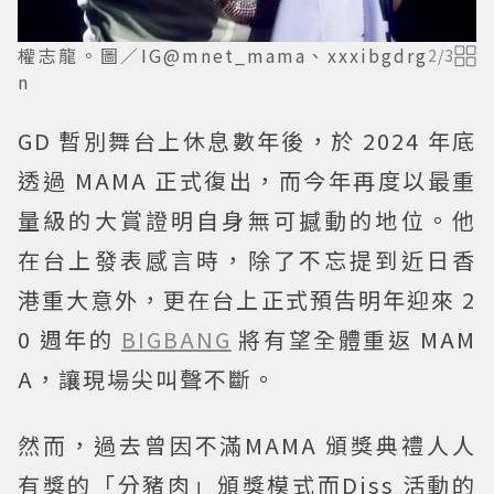
權志龍。圖／IG@mnet_mama、xxxibgdrg
2
/
3
n
GD 暫別舞台上休息數年後，於 2024 年底
透過 MAMA 正式復出，而今年再度以最重
量級的大賞證明自身無可撼動的地位。他
在台上發表感言時，除了不忘提到近日香
港重大意外，更在台上正式預告明年迎來 2
0 週年的
BIGBANG
將有望全體重返 MAM
A，讓現場尖叫聲不斷。
然而，過去曾因不滿MAMA 頒獎典禮人人
有獎的「分豬肉」頒獎模式而Diss 活動的