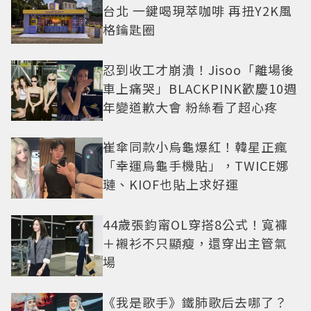
台北 一鍵喝現萃咖啡 再扭Y2K風
格鑰匙圈
忍到收工才崩潰！Jisoo「離場後
車上痛哭」BLACKPINK歡慶10週
年變道歉大會 粉絲看了超心疼
崔傘同款小烏龜爆紅！韓星正瘋
「幸運烏龜手機貼」，TWICE娜
璉、KIOF也貼上求好運
44歲張鈞甯OL穿搭8公式！寬褲
＋襯衫不只顯瘦，還穿出主管氣
場
《我是歌手》鐵肺歌后去哪了？