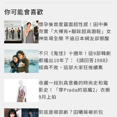
你可能會喜歡
懷孕後首度露面超性感！田中美
奈實「大裸背+腳踩超高跟鞋」女
神氣場全開 不過日本網友卻狠酸
不只《鬼怪》十週年！這9部韓劇
都播出10年了：《請回答1988》
經典不敗，這部大家狂推續集
收藏一段別具意義的時尚史和電
影史！「穿Prada的惡魔2」衣櫥
9月上拍
到底是哪部劇？田曦薇被抓包