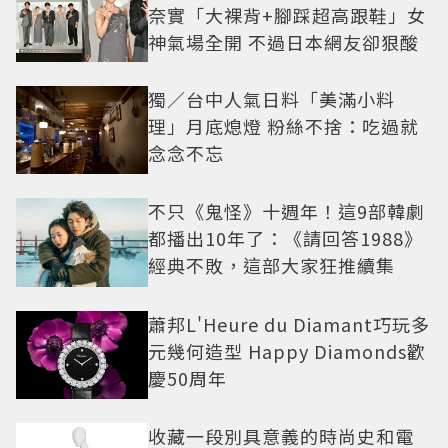
奈實「大裸背+腳踩超高跟鞋」女
神氣場全開 不過日本網友卻狠酸
獨／台中人氣日料「美滿小料
理」月底熄燈 粉絲不捨：吃過就
念念不忘
不只《鬼怪》十週年！這9部韓劇
都播出10年了：《請回答1988》
經典不敗，這部大家狂推續集
蕭邦L'Heure du Diamant巧玩多
元幾何造型 Happy Diamonds歡
慶50周年
收藏一段別具意義的時尚史和電