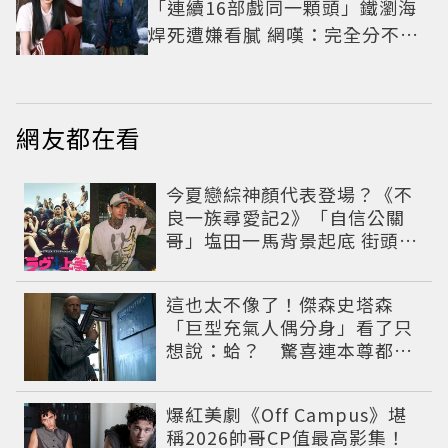
「連續16部戲同一顆頭」鐵瀏海
焊死遭嫌看膩 網嘆：完全分不出
角色
網友都在看
今夏戀綜神顏代表登場？《不
良一族尋愛記2》「自信公關
哥」塩田一馬背景起底 街頭辣
男翻身當老闆
這也太不像了！傑森史塔森
「巨型充氣人偶分身」看了只
想說：蛤？ 驚喜連本尊都吐
槽
爆紅美劇《Off Campus》堪
稱2026帥哥CP值最高影集！