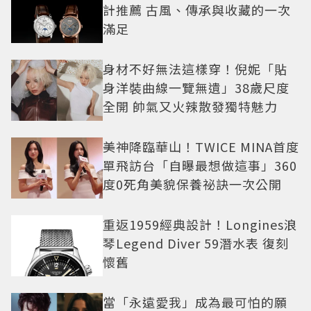
計推薦 古風、傳承與收藏的一次
滿足
身材不好無法這樣穿！倪妮「貼
身洋裝曲線一覽無遺」38歲尺度
全開 帥氣又火辣散發獨特魅力
美神降臨華山！TWICE MINA首度
單飛訪台「自曝最想做這事」360
度0死角美貌保養祕訣一次公開
重返1959經典設計！Longines浪
琴Legend Diver 59潛水表 復刻
懷舊
當「永遠愛我」成為最可怕的願