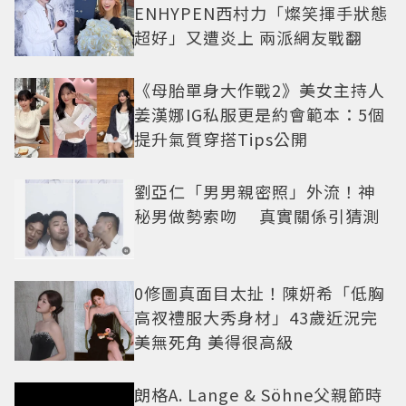
ENHYPEN西村力「燦笑揮手狀態
超好」又遭炎上 兩派網友戰翻
《母胎單身大作戰2》美女主持人
姜漢娜IG私服更是約會範本：5個
提升氣質穿搭Tips公開
劉亞仁「男男親密照」外流！神
秘男做勢索吻 真實關係引猜測
0修圖真面目太扯！陳妍希「低胸
高衩禮服大秀身材」43歲近況完
美無死角 美得很高級
朗格A. Lange & Söhne父親節時