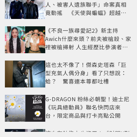
人、被害人遺族聯手」命案真相
竟動搖 《天使與蝙蝠》超越懸
疑框架展開
《不良一族尋愛記2》新主持
Awich什麼來頭？前夫被槍殺、家
裡被槍掃射 人生經歷比參演者還
抓馬！
這也太不像了！傑森史塔森「巨
型充氣人偶分身」看了只想說：
蛤？ 驚喜連本尊都吐槽
G-DRAGON 粉絲必朝聖！迪士尼
《玩具總動員》聯名快閃店來
台，限定商品與打卡亮點公開
這次有鈔能力也沒用！《財閥X刑