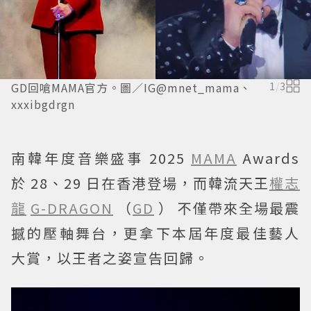
GD回嗆MAMA官方。圖／IG@mnet_mama、
1
/
3
xxxibgdrgn
南韓年度音樂盛事 2025
MAMA
Awards
於 28、29 日在香港登場，而韓流天王
權志
龍
G-DRAGON
（
GD
） 不僅帶來全場最震
撼的壓軸舞台，更拿下本屆年度最佳藝人
大賞，以王者之姿宣告回歸。