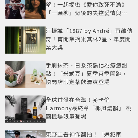
望！一起揭密《愛你致死不渝》
「一願柳」背後的失控愛情與爆
紅之路
江振誠「1887 by André」再續傳
奇！甫開業摘米其林2星、年度開
業大獎
手刷抹茶、日系茶韻化為療癒甜
點！「米弎豆」夏季茶季開跑，
快閃店限定茶飲清爽登場
全球首發在台灣！麥卡倫
Harmony最終章「椰風煖韻」 桃
園機場限量登場
東野圭吾神作翻拍！「嫌犯家