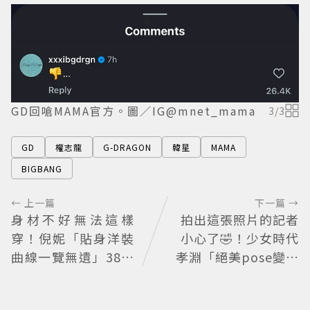
GD回嗆MAMA官方。圖／IG@mnet_mama
3
/
3
GD
權志龍
G-DRAGON
韓星
MAMA
BIGBANG
← 上一篇
下一篇 →
身材不好無法這樣
拍出這張照片的記者
穿！倪妮「貼身洋裝
小心了🤣！少女時代
曲線一覽無遺」38歲
孝淵「絕美pose變搞
尺度全開 帥氣又火辣
笑」撂狠話：把住址
散發獨特魅力
交出來