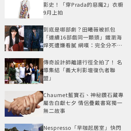
影史！「穿Prada的惡魔2」衣櫥
9月上拍
到底是哪部劇？田曦薇被抓包
「連續16部戲同一顆頭」鐵瀏海
焊死遭嫌看膩 網嘆：完全分不出
角色
傳奇設計師離譜行徑全拍了！ 名
導集結「義大利影壇復仇者聯
盟」
Chaumet藍寶石、神秘鑽石藏專
屬告白獻七夕 情侶疊戴書寫獨一
無二故事
Nespresso「早咖起居室」快閃