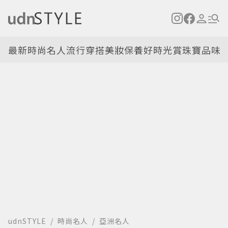
最新
時尚名人
流行穿搭
美妝保養
好時光
賞珠寶
品味
udnSTYLE
時尚名人
亞洲名人