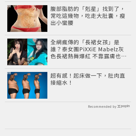
PR
腹部脂肪的「剋星」找到了，
常吃這幾物，吃走大肚囊，瘦
出小蠻腰
全網瘋傳的「長裙女孩」是
誰？泰女團PiXXiE Mabelz灰
色長裙熱舞爆紅 不靠露膚也能
性感出圈
PR
超有感！起床做一下，肚肉直
接縮水！
Recommended by