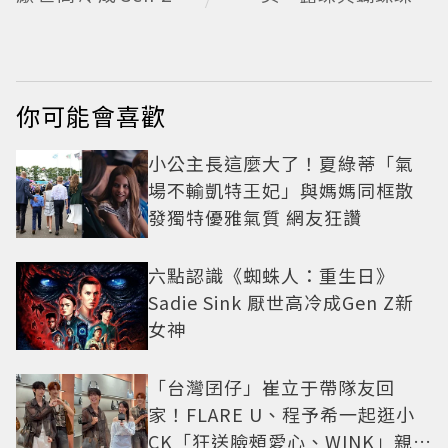
女神
藏浪漫寓意
你可能會喜歡
小公主長這麼大了！夏綠蒂「氣
場不輸凱特王妃」與媽媽同框散
發獨特優雅氣質 網友狂讚
六點認識《蜘蛛人：重生日》
Sadie Sink 厭世高冷成Gen Z新
女神
「台灣囝仔」崔立于帶隊友回
家！FLARE U、程予希一起逛小
CK「狂送臉頰愛心、WINK」親曝