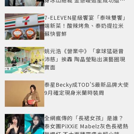
身冰山總裁 金慧峻追星成功還偶
遇愛情
7-ELEVEN星級饗宴「泰味雙饗」
端新菜！酸辣烤魚、泰奶提拉米
蘇快嘗鮮
姚元浩《營業中》「拿球猛砸曾
沛慈」挨轟 陶晶瑩點出演藝圈現
實面
泰星Becky成TOD'S最新品牌大使
9月確定現身米蘭時裝周
全網瘋傳的「長裙女孩」是誰？
泰女團PiXXiE Mabelz灰色長裙熱
舞爆紅 不大面積露膚也超火辣