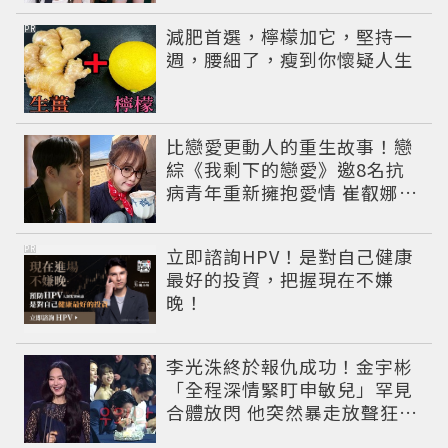
PR
減肥首選，檸檬加它，堅持一
週，腰細了，瘦到你懷疑人生
比戀愛更動人的重生故事！戀
綜《我剩下的戀愛》邀8名抗
病青年重新擁抱愛情 崔叡娜淚
揭童年抗癌傷痛
PR
立即諮詢HPV！是對自己健康
最好的投資，把握現在不嫌
晚！
李光洙終於報仇成功！金宇彬
「全程深情緊盯申敏兒」罕見
合體放閃 他突然暴走放聲狂吼
笑翻全場