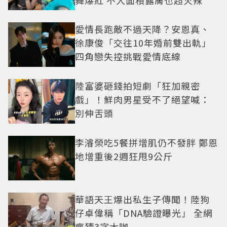
愛情長跑敵不過天降？安恩真、
徐康俊「交往10年婚前雙出軌」
四角戀失控挑戰愛情底線
陸富婆砸錢拍短劇「狂加親密
戲」！鮮肉男星受不了絕望喊：
別伸舌頭
李濬榮吃5餐拼增肌仍不發胖 鄭恩
地增重後2週狂甩9公斤
華語天王爆出私生子傳聞！陸狗
仔卓偉稱「DNA驗證曝光」 全網
瘋猜3字大咖