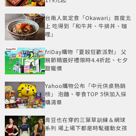
台南人氣定食「Okawari」首度北
上 吃得到「和牛丼、牛排丼、咖
哩」
friDay購物「夏殺狂歡派對」 父
親節精選好禮限時4.4折起、七夕
甜寵價
Yahoo購物公布「中元供桌熱銷
榜」 泡麵、零食TOP 5快加入採
購清單
肯豆也在穿的三葉草訓練＆網球
系列 場上場下都是時髦運動女孩