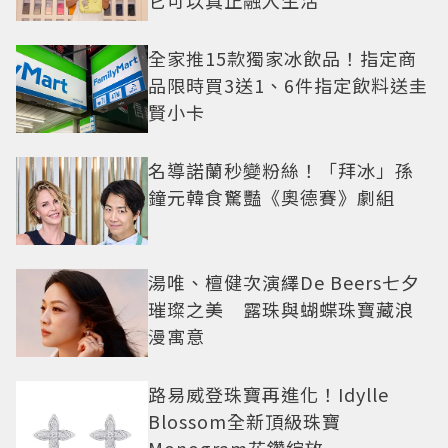
全家推15款獨家冰飲品！指定商
品限時買3送1、6件指定飲料送圭
賢小卡
名導諾蘭秒變粉絲！「拜冰」孫
鐘元韓食驚豔《奧德賽》劇組
湯唯、檀健次演繹De Beers七夕
璀璨之美 露珠與蝴蝶珠寶藏浪
漫寓意
路易威登珠寶再進化！Idylle
Blossom全新頂級珠寶
Monogram花鑽綻放