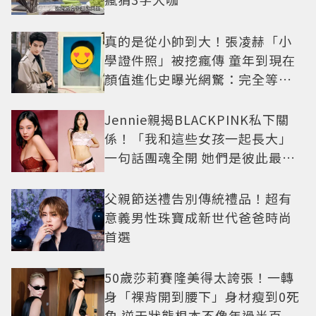
真的是從小帥到大！張凌赫「小
學證件照」被挖瘋傳 童年到現在
顏值進化史曝光網驚：完全等比
例長大
Jennie親揭BLACKPINK私下關
係！「我和這些女孩一起長大」
一句話團魂全開 她們是彼此最強
後盾
父親節送禮告別傳統禮品！超有
意義男性珠寶成新世代爸爸時尚
首選
50歲莎莉賽隆美得太誇張！一轉
身「裸背開到腰下」身材瘦到0死
角 逆天狀態根本不像年過半百