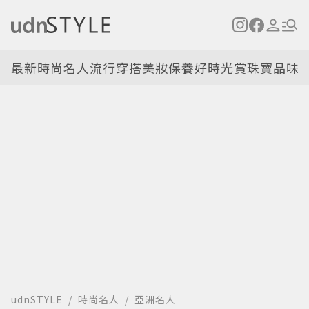
最新
時尚名人
流行穿搭
美妝保養
好時光
賞珠寶
品味
udnSTYLE
時尚名人
亞洲名人