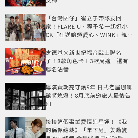
女神
「台灣囝仔」崔立于帶隊友回
家！FLARE U、程予希一起逛小
CK「狂送臉頰愛心、WINK」親曝
中山站私藏必逛名單
肯德基×新世紀福音戰士聯名
了！8款角色卡＋3款周邊 還有
聯名沾醬
導演黃朝亮守護9年 日式老屋咖啡
館將熄燈！8月底前邀旅人最後告
別
接接這個事業愛情追星運！《我
的偶像總裁》「年下男」姜勳變