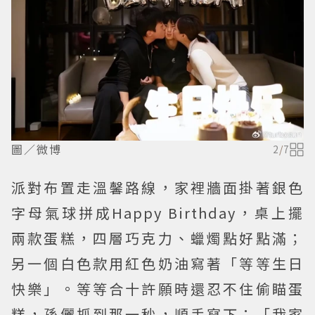
圖／微博
2
/
7
派對布置走溫馨路線，家裡牆面掛著銀色
字母氣球拼成Happy Birthday，桌上擺
兩款蛋糕，四層巧克力、蠟燭點好點滿；
另一個白色款用紅色奶油寫著「等等生日
快樂」。等等合十許願時還忍不住偷瞄蛋
糕，孫儷抓到那一秒，順手寫下：「我家