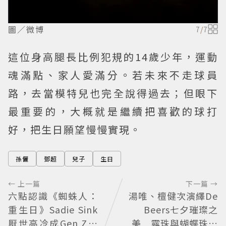
圖／微博
7
/
7
這位身高腿長比例犯規的14歲少年，運動
魂滿點、家人愛滿分。若未來不走球員
路，去當模特兒也完全說得過去；但眼下
最重要的，大概就是繼續把喜歡的球打
好，把生日願望慢慢實現。
孫儷
鄧超
兒子
生日
← 上一篇
下一篇 →
六點認識《蜘蛛人：
湯唯、檀健次演繹De
重生日》Sadie Sink
Beers七夕璀璨之
厭世高冷成Gen Z新
美 露珠與蝴蝶珠寶