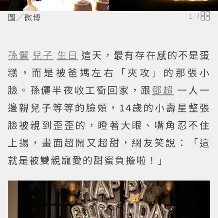
圖／微博
1
/
7
孫儷
兒子
生日
這天，最有存在感的不是蛋
糕，而是被爸媽左右「夾攻」的那張小
臉。孫儷半夜收工衝回家，跟
鄧超
一人一
邊親兒子等等的臉頰，14歲的小壽星整張
臉被親到歪歪的，瞪著大眼、嘴角忍不住
上揚，畫面超鬧又超甜，網友笑說：「這
就是被雙親寵愛的甜蜜負擔啦！」