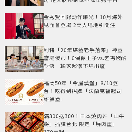
金秀賢回歸動作曝光！10月海外
見面會登場 2萬人場地引關注
利特「20年綜藝老手落漆」神童
當場傻眼！6偶像王子vs.乞丐殘酷
對決 輸家超慘下場出爐
福岡50年「今屋漢堡」8/10登
台！吃得到招牌「法蘭克福起司
雞蛋堡」
滿300送300！日本燒肉丼「山牛
將」插旗台北 限定「燒肉重」
179元起