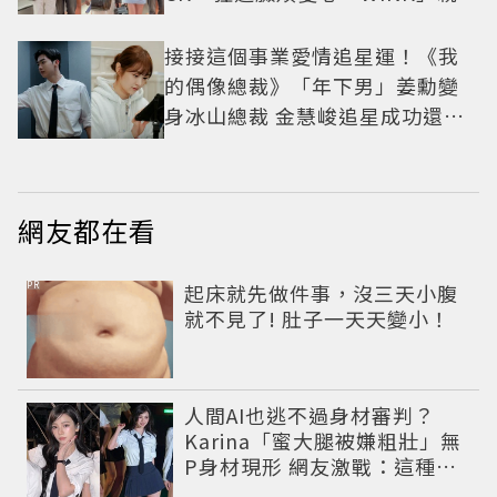
中山站私藏必逛名單
接接這個事業愛情追星運！《我
的偶像總裁》「年下男」姜勳變
身冰山總裁 金慧峻追星成功還偶
遇愛情
網友都在看
PR
起床就先做件事，沒三天小腹
就不見了! 肚子一天天變小！
人間AI也逃不過身材審判？
Karina「蜜大腿被嫌粗壯」無
P身材現形 網友激戰：這種身
材才頂