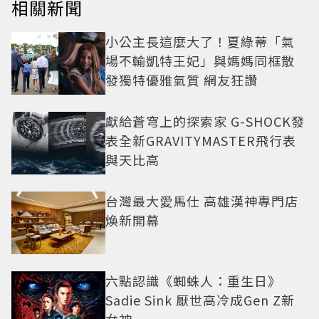
相關新聞
小公主長這麼大了！夏綠蒂「氣
場不輸凱特王妃」與媽媽同框散
發獨特優雅氣質 網友狂讚
獻給蒼穹上的探索家 G-SHOCK發
表全新GRAVITYMASTER飛行表
與天比高
台灣最大愛馬仕 高雄漢神專門店
煥新開幕
六點認識《蜘蛛人：重生日》
Sadie Sink 厭世高冷成Gen Z新