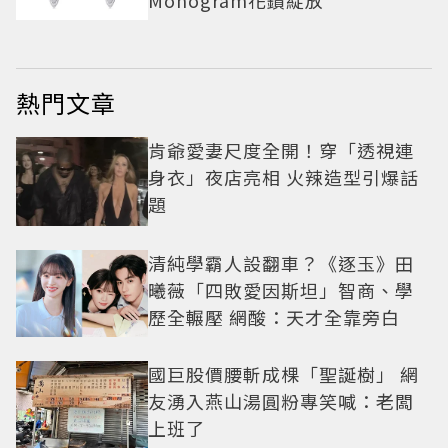
熱門文章
肯爺愛妻尺度全開！穿「透視連
身衣」夜店亮相 火辣造型引爆話
題
清純學霸人設翻車？《逐玉》田
曦薇「四敗愛因斯坦」智商、學
歷全輾壓 網酸：天才全靠旁白
國巨股價腰斬成棵「聖誕樹」 網
友湧入燕山湯圓粉專笑喊：老闆
上班了