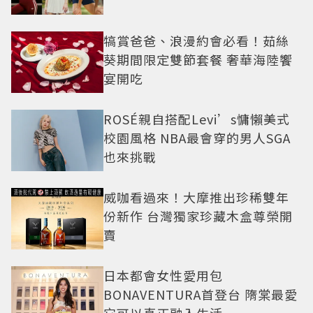
犒賞爸爸、浪漫約會必看！茹絲
葵期間限定雙節套餐 奢華海陸饗
宴開吃
ROSÉ親自搭配Levi’s慵懶美式
校園風格 NBA最會穿的男人SGA
也來挑戰
威咖看過來！大摩推出珍稀雙年
份新作 台灣獨家珍藏木盒尊榮開
賣
日本都會女性愛用包
BONAVENTURA首登台 隋棠最愛
它可以真正融入生活