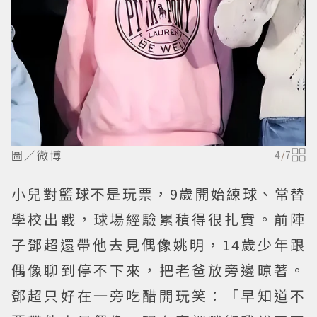
圖／微博
4
/
7
小兒對籃球不是玩票，9歲開始練球、常替
學校出戰，球場經驗累積得很扎實。前陣
子鄧超還帶他去見偶像姚明，14歲少年跟
偶像聊到停不下來，把老爸放旁邊晾著。
鄧超只好在一旁吃醋開玩笑：「早知道不