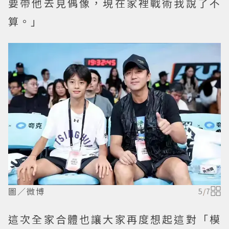
要帶他去見偶像，現在家裡戰術我說了不
算。」
圖／微博
5
/
7
這次全家合體也讓大家再度想起這對「模