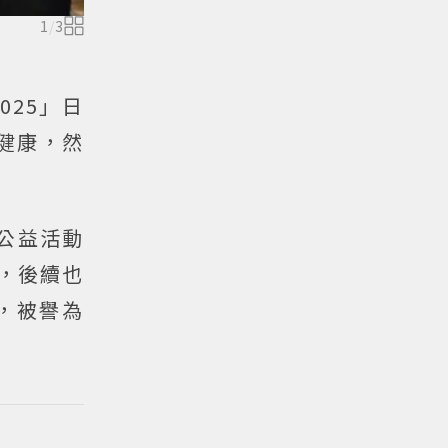
1
/
3
2025」日
健康，然
癌公益活動
，後續也
，被譽為