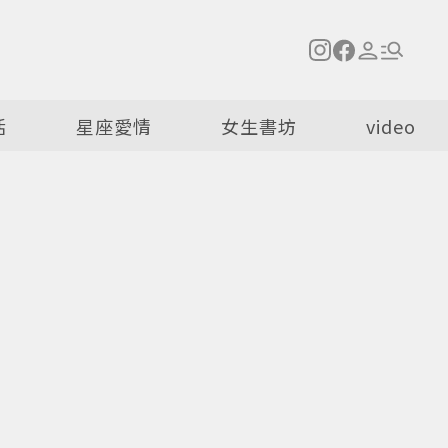
活
星座愛情
女生書坊
video