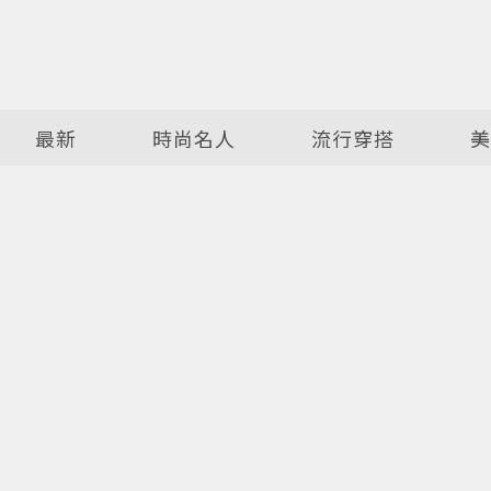
最新
時尚名人
流行穿搭