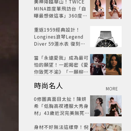
美神降臨華山！TWICE
MINA首度單飛訪台「自
曝最想做這事」360度0
死角美貌保養祕訣一次公
開
重返1959經典設計！
Longines浪琴Legend
Diver 59潛水表 復刻懷
舊
當「永遠愛我」成為最可
怕的願望！一起揭密《愛
你致死不渝》「一願柳」
背後的失控愛情與爆紅之
時尚名人
路
MORE
0修圖真面目太扯！陳妍
希「低胸高衩禮服大秀身
材」43歲近況完美無死角
美得很高級
身材不好無法這樣穿！倪