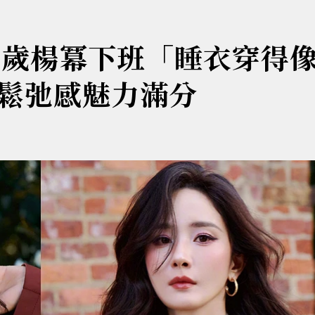
9歲楊冪下班「睡衣穿得
鬆弛感魅力滿分