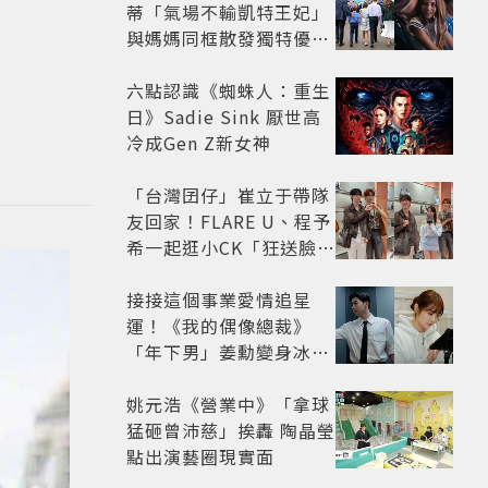
蒂「氣場不輸凱特王妃」
與媽媽同框散發獨特優雅
氣質 網友狂讚
六點認識《蜘蛛人：重生
日》Sadie Sink 厭世高
冷成Gen Z新女神
「台灣囝仔」崔立于帶隊
友回家！FLARE U、程予
希一起逛小CK「狂送臉頰
愛心、WINK」親曝中山
站私藏必逛名單
接接這個事業愛情追星
運！《我的偶像總裁》
「年下男」姜勳變身冰山
總裁 金慧峻追星成功還偶
遇愛情
姚元浩《營業中》「拿球
猛砸曾沛慈」挨轟 陶晶瑩
點出演藝圈現實面