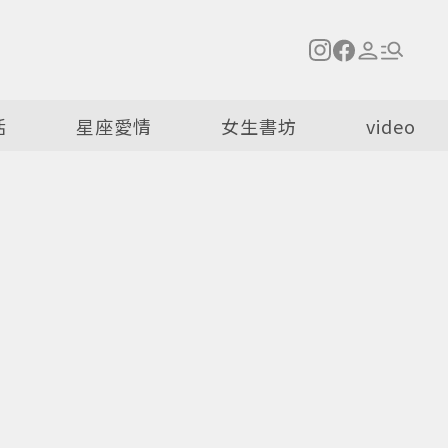
活
星座愛情
女生書坊
video