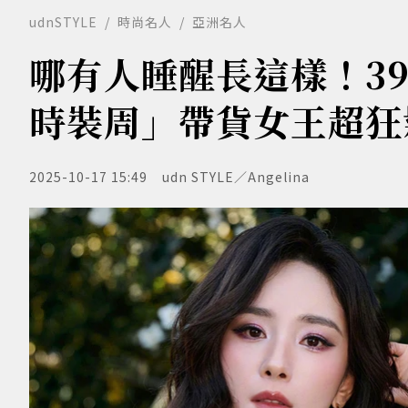
udnSTYLE
時尚名人
亞洲名人
哪有人睡醒長這樣！3
時裝周」帶貨女王超狂
2025-10-17 15:49
udn STYLE／Angelina