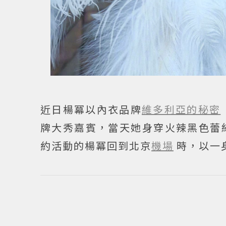
近日楊冪以內衣品牌
維多利亞的秘密
牌大秀嘉賓，當天她身穿火辣黑色蕾
約活動的楊冪回到北京
機場
時，以一