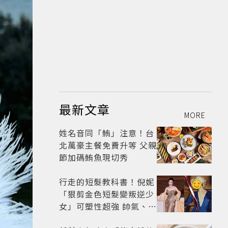
最新文章
MORE
姓名音同「鮪」注意！台
北萬豪主餐免費升等 父親
節加碼鮪魚現切秀
行走的短髮教科書！倪妮
「狠剪金色短髮變叛逆少
女」可塑性超強 帥氣、優
雅自由切換