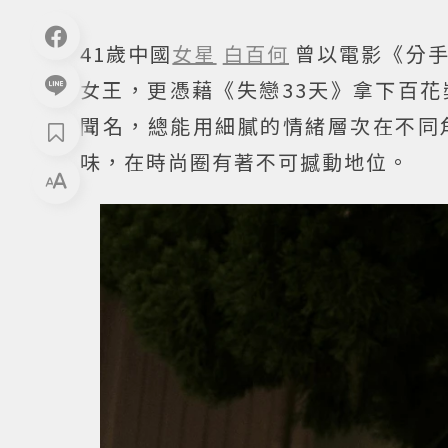
41歲中國
女星
白百何
曾以電影《分
女王，更憑藉《失戀33天》拿下百
聞名，總能用細膩的情緒層次在不同
味，在時尚圈有著不可撼動地位。