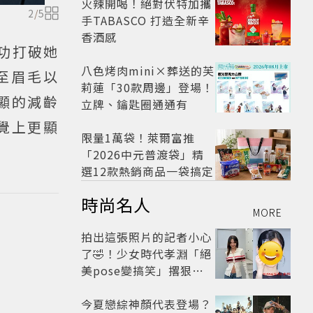
火辣開喝！絕對伏特加攜
2
/
5
手TABASCO 打造全新辛
香酒感
功打破她
八色烤肉mini×葬送的芙
至眉毛以
莉蓮「30款周邊」登場！
顯的減齡
立牌、鑰匙圈通通有
覺上更顯
限量1萬袋！萊爾富推
「2026中元普渡袋」精
選12款熱銷商品一袋搞定
時尚名人
MORE
拍出這張照片的記者小心
了🤣！少女時代孝淵「絕
美pose變搞笑」撂狠
話：把住址交出來
今夏戀綜神顏代表登場？