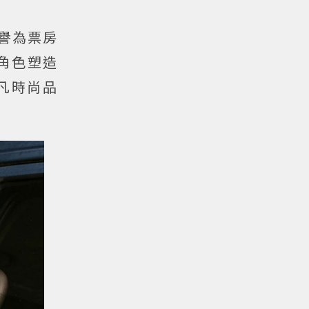
譽為票房
角色塑造
凡時尚品