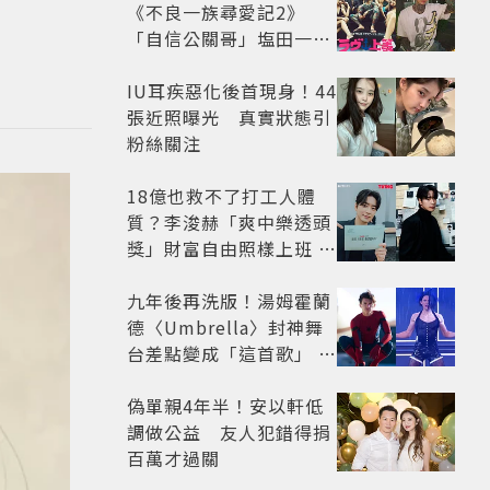
《不良一族尋愛記2》
「自信公關哥」塩田一馬
背景起底 街頭辣男翻身當
老闆
IU耳疾惡化後首現身！44
張近照曝光 真實狀態引
粉絲關注
18億也救不了打工人體
質？李浚赫「爽中樂透頭
獎」財富自由照樣上班 西
裝社畜帥出新高度
九年後再洗版！湯姆霍蘭
德〈Umbrella〉封神舞
台差點變成「這首歌」 造
型彩蛋、暖心故事一次公
開
偽單親4年半！安以軒低
調做公益 友人犯錯得捐
百萬才過關