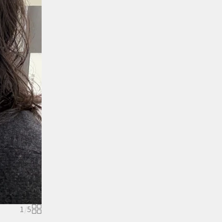
1
/
5