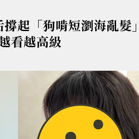
后撐起「狗啃短瀏海亂髮」
越看越高級