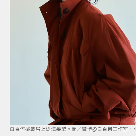
白百何挑戰眉上瀏海髮型。圖／微博@白百何工作室、