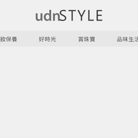
美妝保養
好時光
賞珠寶
品味生