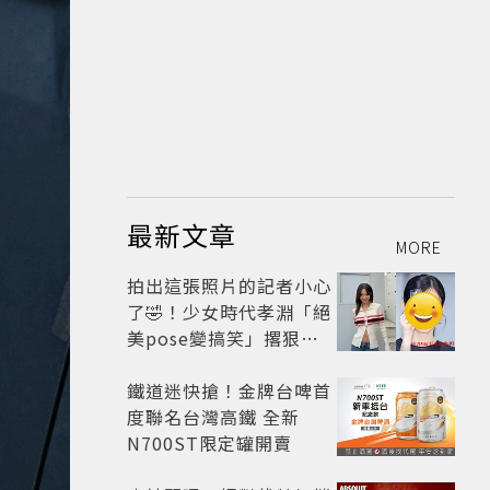
最新文章
MORE
拍出這張照片的記者小心
了🤣！少女時代孝淵「絕
美pose變搞笑」撂狠
話：把住址交出來
鐵道迷快搶！金牌台啤首
度聯名台灣高鐵 全新
N700ST限定罐開賣