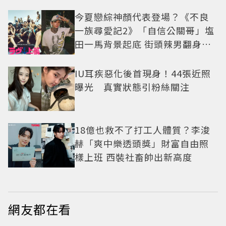
今夏戀綜神顏代表登場？《不良
一族尋愛記2》「自信公關哥」塩
田一馬背景起底 街頭辣男翻身當
老闆
IU耳疾惡化後首現身！44張近照
曝光 真實狀態引粉絲關注
18億也救不了打工人體質？李浚
赫「爽中樂透頭獎」財富自由照
樣上班 西裝社畜帥出新高度
網友都在看