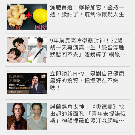
PR
減肥首選，檸檬加它，堅持一
週，腰細了，瘦到你懷疑人生
9年前靠高冷學霸封神！32歲
胡一天再演高中生「臉蛋浮腫
狀態回不去」濾鏡碎了 網酸：
像教務主任
PR
立即諮詢HPV！是對自己健康
最好的投資，把握現在不嫌
晚！
諾蘭選角太神！《奧德賽》挖
出超帥新面孔 「青年安提諾俄
斯」神韻撞羅伯派汀森網喊：
夢回愛德華！