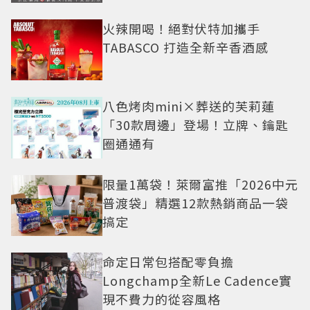
火辣開喝！絕對伏特加攜手
TABASCO 打造全新辛香酒感
八色烤肉mini×葬送的芙莉蓮
「30款周邊」登場！立牌、鑰匙
圈通通有
限量1萬袋！萊爾富推「2026中元
普渡袋」精選12款熱銷商品一袋
搞定
命定日常包搭配零負擔
Longchamp全新Le Cadence實
現不費力的從容風格