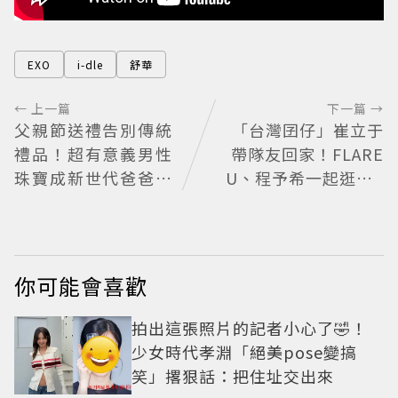
EXO
i-dle
舒華
← 上一篇
下一篇 →
父親節送禮告別傳統
「台灣囝仔」崔立于
禮品！超有意義男性
帶隊友回家！FLARE
珠寶成新世代爸爸時
U、程予希一起逛小C
尚首選
K「狂送臉頰愛心、
WINK」親曝中山站
私藏必逛名單
你可能會喜歡
拍出這張照片的記者小心了🤣！
少女時代孝淵「絕美pose變搞
笑」撂狠話：把住址交出來