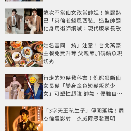
技
這次不當仙女改當帥姐！迪麗熱
巴「英倫老錢風西裝」造型帥翻
化身馬術師網喊：現代版李長歌
姓名音同「鮪」注意！台北萬豪
主餐免費升等 父親節加碼鮪魚現
切秀
行走的短髮教科書！倪妮狠斷仙
女長髮「變身金色短髮叛逆少
女」可塑性超強 帥氣、優雅自由
切換
「3字天王私生子」傳聞延燒！周
杰倫遭影射 杰威爾怒發聲明