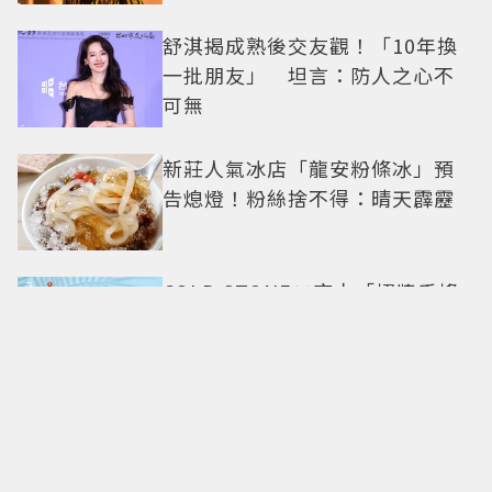
舒淇揭成熟後交友觀！「10年換
一批朋友」 坦言：防人之心不
可無
新莊人氣冰店「龍安粉條冰」預
告熄燈！粉絲捨不得：晴天霹靂
COLD STONE×麻古「招牌手搖
變冰淇淋」！人氣甜點
ChizCheese快閃台北
「2026 OPEN! RUN」12月6日開
跑！ 7大卡通IP、明星領跑熱血出
發