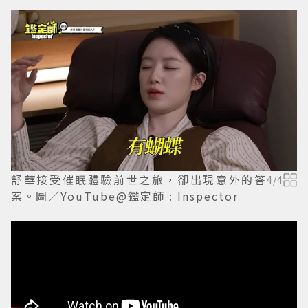
舒華接受催眠體驗前世之旅，卻出現意外的答
4
/
4
案。圖／YouTube@鑑定師 : Inspector