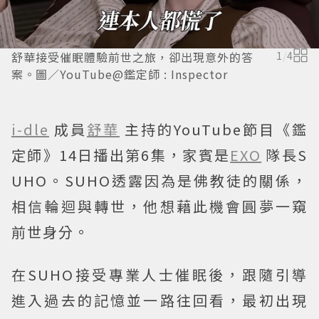
舒華接受催眠體驗前世之旅，卻出現意外的答
1
/
4
案。圖／YouTube@鑑定師 : Inspector
i-dle
成員
舒華
主持的YouTube節目《鑑
定師》14日播出第6集，家賓是
EXO
隊長S
UHO。SUHO透露因為是佛教徒的關係，
相信輪迴與轉世，他想藉此機會圓夢一窺
前世身分。
在SUHO接受專業人士催眠後，跟隨引導
進入過去的記憶並一路往回看，最初出現