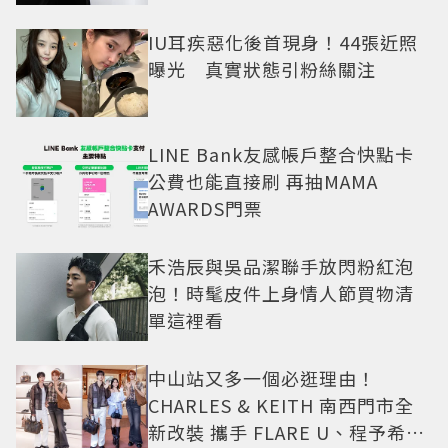
IU耳疾惡化後首現身！44張近照
曝光 真實狀態引粉絲關注
LINE Bank友感帳戶整合快點卡
公費也能直接刷 再抽MAMA
AWARDS門票
禾浩辰與吳品潔聯手放閃粉紅泡
泡！時髦皮件上身情人節買物清
單這裡看
中山站又多一個必逛理由！
CHARLES & KEITH 南西門市全
新改裝 攜手 FLARE U、程予希演