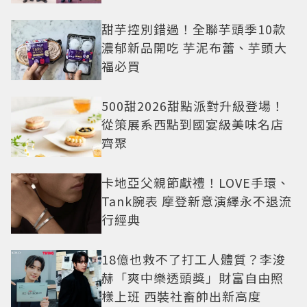
繹秋季時尚
甜芋控別錯過！全聯芋頭季10款
濃郁新品開吃 芋泥布蕾、芋頭大
福必買
500甜2026甜點派對升級登場！
從策展系西點到國宴級美味名店
齊聚
卡地亞父親節獻禮！LOVE手環、
Tank腕表 摩登新意演繹永不退流
行經典
18億也救不了打工人體質？李浚
赫「爽中樂透頭獎」財富自由照
樣上班 西裝社畜帥出新高度