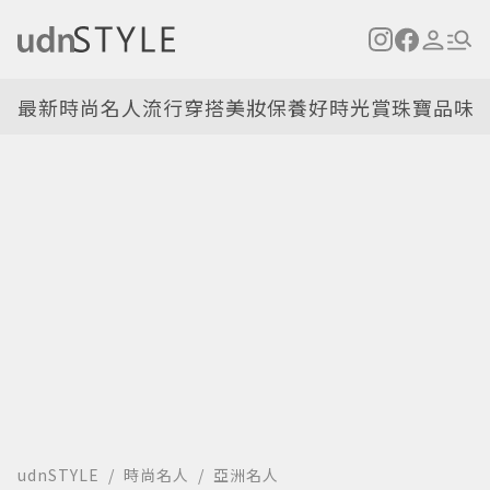
最新
時尚名人
流行穿搭
美妝保養
好時光
賞珠寶
品味
udnSTYLE
時尚名人
亞洲名人