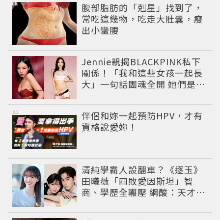
PR
腹部脂肪的「剋星」找到了，
常吃這幾物，吃走大肚囊，瘦
出小蠻腰
Jennie親揭BLACKPINK私下
關係！「我和這些女孩一起長
大」一句話團魂全開 她們是彼
此最強後盾
PR
伴侶和妳一起預防HPV，才有
資格說愛妳！
清純學霸人設翻車？《逐玉》
田曦薇「四敗愛因斯坦」智
商、學歷全輾壓 網酸：天才全
靠旁白