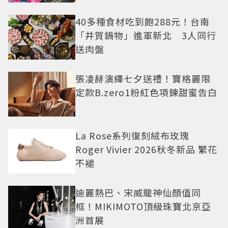
老闆
40多種食材吃到飽288元！台南
「井賀鍋物」進軍新北 3人同行
送肉盤
張凌赫演繹七夕送禮！寶格麗限
定款B.zero1粉紅色項鍊甜蜜告白
La Rose系列復刻絨布玫瑰
Roger Vivier 2026秋冬新品 繁花
不褪
迪麗熱巴、宋威龍神仙顏值同
框！MIKIMOTO頂級珠寶北京亞
洲首展