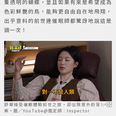
隻透明的蝴蝶，並且如果有來是希望成為
色彩鮮艷的鳥，能夠更自由自在地飛翔，
出乎意料的前世連催眠師都驚訝地說這是
頭一次！
舒華接受催眠體驗前世之旅，卻出現意外的答
3
/
4
案。圖／YouTube@鑑定師 : Inspector