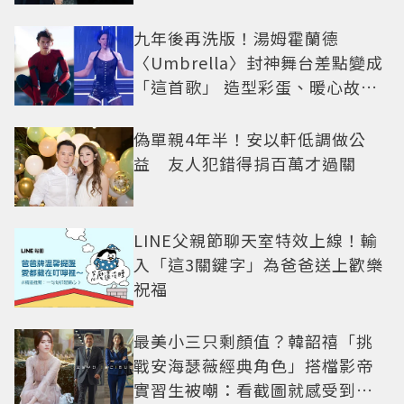
九年後再洗版！湯姆霍蘭德
〈Umbrella〉封神舞台差點變成
「這首歌」 造型彩蛋、暖心故事
一次公開
偽單親4年半！安以軒低調做公
益 友人犯錯得捐百萬才過關
LINE父親節聊天室特效上線！輸
入「這3關鍵字」為爸爸送上歡樂
祝福
最美小三只剩顏值？韓韶禧「挑
戰安海瑟薇經典角色」搭檔影帝
實習生被嘲：看截圖就感受到演