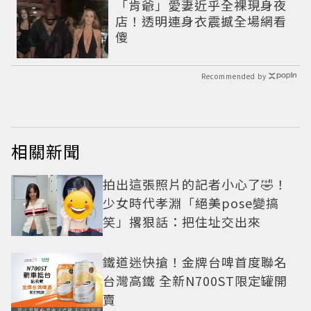
「肯爺」愛妻近乎全裸現身夜
店！透明連身衣震撼全場網看
傻
Recommended by
相關新聞
拍出這張照片的記者小心了🤣！
少女時代孝淵「絕美pose變搞
笑」撂狠話：把住址交出來
鐵道迷快搶！金牌台啤首度聯名
台灣高鐵 全新N700ST限定罐開
賣