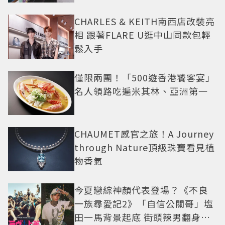
CHARLES & KEITH南西店改裝亮
相 跟著FLARE U逛中山同款包輕
鬆入手
僅限兩團！「500遊香港饕客宴」
名人領路吃遍米其林、亞洲第一
CHAUMET感官之旅！A Journey
through Nature頂級珠寶看見植
物香氣
今夏戀綜神顏代表登場？《不良
一族尋愛記2》「自信公關哥」塩
田一馬背景起底 街頭辣男翻身當