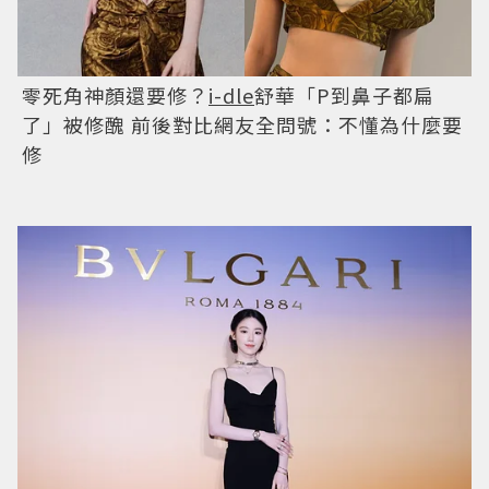
零死角神顏還要修？
i-dle
舒華「P到鼻子都扁
了」被修醜 前後對比網友全問號：不懂為什麼要
修