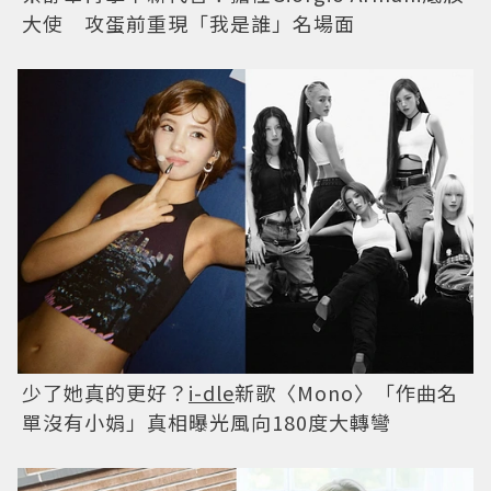
大使 攻蛋前重現「我是誰」名場面
少了她真的更好？
i-dle
新歌〈Mono〉「作曲名
單沒有小娟」真相曝光風向180度大轉彎