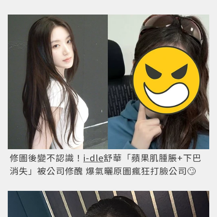
修圖後變不認識！
i-dle
舒華「蘋果肌腫脹+下巴
消失」被公司修醜 爆氣曬原圖瘋狂打臉公司🙄