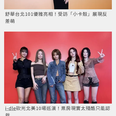
舒華台北101優雅亮相！受訪「小卡殼」展現反
差萌
i-dle
砍光北美10場巡演！票房現實太殘酷只能認
栽