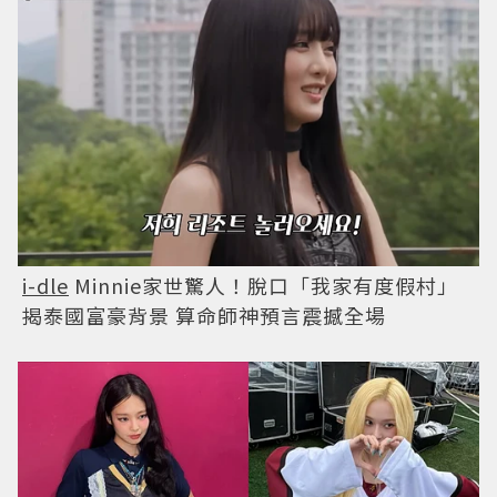
i-dle
Minnie家世驚人！脫口「我家有度假村」
揭泰國富豪背景 算命師神預言震撼全場