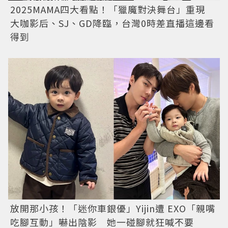
2025MAMA四大看點！「獵魔對決舞台」重現
大咖影后、SJ、GD降臨，台灣0時差直播這邊看
得到
放開那小孩！「迷你車銀優」Yijin遭 EXO「親嘴
吃腳互動」嚇出陰影 她一碰腳就狂喊不要