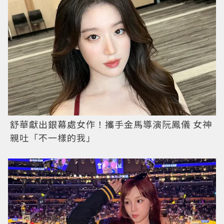
舒華獻出銀幕處女作！攜手金馬導演阮鳳儀 女神
親吐「不一樣的我」