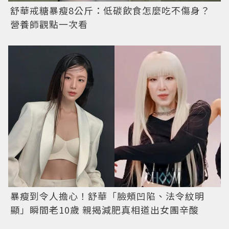
舒華戒糖暴瘦8公斤：低碳飲食怎麼吃不傷身？
營養師觀點一次看
暴瘦到令人擔心！舒華「臉頰凹陷、法令紋明
顯」瞬間老10歲 親揭減肥真相道出女團辛酸