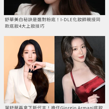
舒華美白秘訣是選對粉底！I-DLE化妝師親授同
款底妝4大上妝技巧
葉舒華再拿下新代言！擔任Giorgio Armani底妝