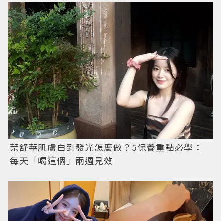
葉舒華肌膚白到發光怎麼做？5保養重點必學：
每天「喝這個」兩週見效