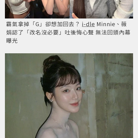
霸氣拿掉「G」卻想加回去？
i-dle
Minnie、薇
娟認了「改名沒必要」吐後悔心聲 無法回頭內幕
曝光