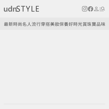
最新
時尚名人
流行穿搭
美妝保養
好時光
賞珠寶
品味