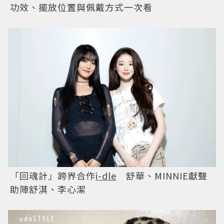
功效、擺放位置與佩戴方式一次看
「回魂計」跨界合作
i-dle
舒華、MINNIE獻聲
助陣舒淇、李心潔