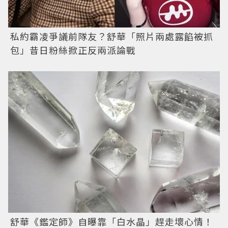
私約霸凌爭議前隊友？舒華「照片兩處露餡被抓
包」昔日粉絲掀正反兩派論戰
舒華《鑑定師》自曝靠「白水晶」趕走壞心情！