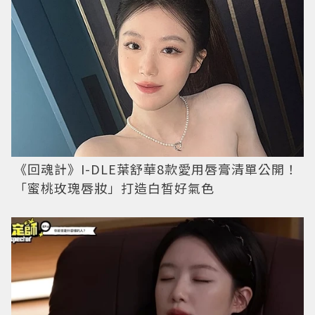
《回魂計》I-DLE葉舒華8款愛用唇膏清單公開！
「蜜桃玫瑰唇妝」打造白皙好氣色