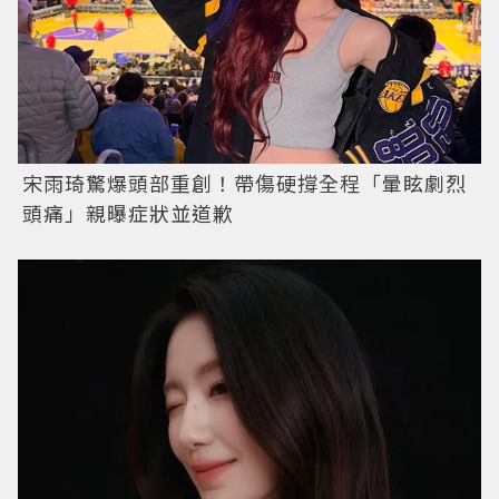
宋雨琦驚爆頭部重創！帶傷硬撐全程「暈眩劇烈
頭痛」親曝症狀並道歉