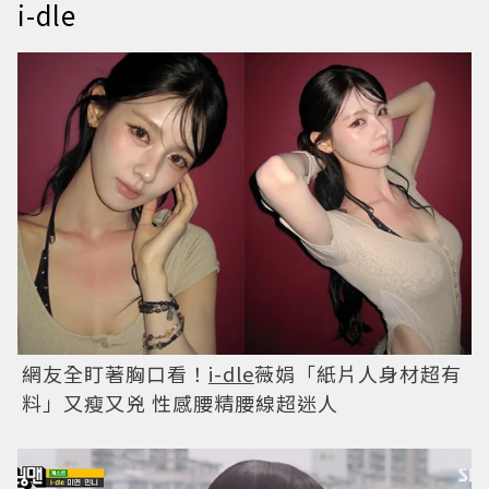
i-dle
網友全盯著胸口看！
i-dle
薇娟「紙片人身材超有
料」又瘦又兇 性感腰精腰線超迷人