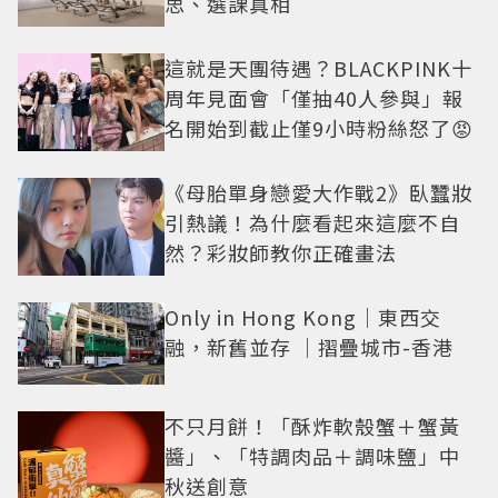
思、選課真相
這就是天團待遇？BLACKPINK十
周年見面會「僅抽40人參與」報
名開始到截止僅9小時粉絲怒了😡
《母胎單身戀愛大作戰2》臥蠶妝
引熱議！為什麼看起來這麼不自
然？彩妝師教你正確畫法
Only in Hong Kong｜東西交
融，新舊並存 ｜摺疊城市-香港
不只月餅！「酥炸軟殼蟹＋蟹黃
醬」、「特調肉品＋調味鹽」中
秋送創意