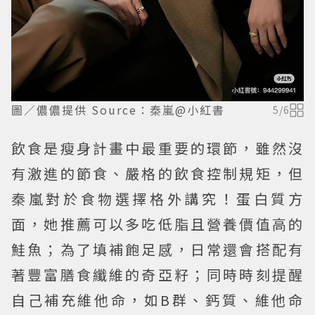
圖／儂儂提供 Source：秦嵐@小紅書
5
/
6
飲食是瘦身計畫中最重要的環節，雖然沒
有激進的節食、嚴格的飲食控制規矩，但
秦嵐對於食物選擇格外講究！蛋白質方
面，她推薦可以多吃低脂且營養價值高的
鮭魚；為了填補飽足感，日常還會搭配有
著豐富膳食纖維的奇亞籽；同時時刻提醒
自己補充維他命，如B群、鈣質、維他命