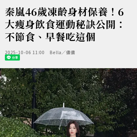
秦嵐46歲凍齡身材保養！6
大瘦身飲食運動秘訣公開：
不節食、早餐吃這個
2025-10-06 11:00
Bella／儂儂