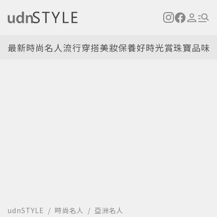
最新
時尚名人
流行穿搭
美妝保養
好時光
賞珠寶
品味
udnSTYLE
時尚名人
亞洲名人