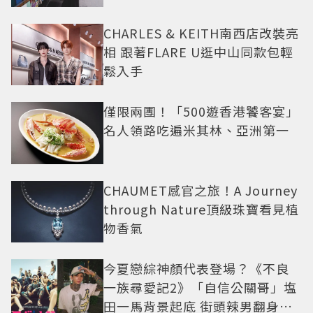
CHARLES & KEITH南西店改裝亮
相 跟著FLARE U逛中山同款包輕
鬆入手
僅限兩團！「500遊香港饕客宴」
名人領路吃遍米其林、亞洲第一
CHAUMET感官之旅！A Journey
through Nature頂級珠寶看見植
物香氣
今夏戀綜神顏代表登場？《不良
一族尋愛記2》「自信公關哥」塩
田一馬背景起底 街頭辣男翻身當