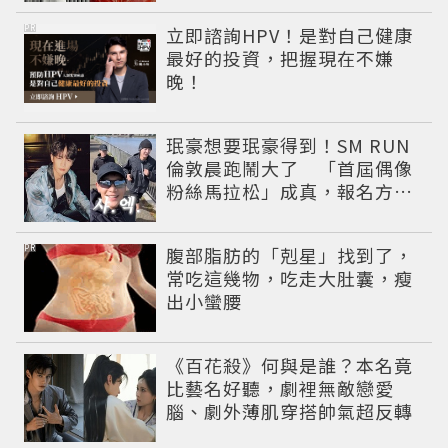
PR
立即諮詢HPV！是對自己健康
最好的投資，把握現在不嫌
晚！
珉豪想要珉豪得到！SM RUN
倫敦晨跑鬧大了 「首屆偶像
粉絲馬拉松」成真，報名方式
公開
PR
腹部脂肪的「剋星」找到了，
常吃這幾物，吃走大肚囊，瘦
出小蠻腰
《百花殺》何與是誰？本名竟
比藝名好聽，劇裡無敵戀愛
腦、劇外薄肌穿搭帥氣超反轉