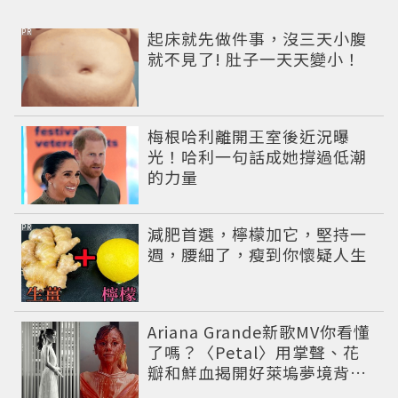
PR
起床就先做件事，沒三天小腹
就不見了! 肚子一天天變小！
梅根哈利離開王室後近況曝
光！哈利一句話成她撐過低潮
的力量
PR
減肥首選，檸檬加它，堅持一
週，腰細了，瘦到你懷疑人生
Ariana Grande新歌MV你看懂
了嗎？〈Petal〉用掌聲、花
瓣和鮮血揭開好萊塢夢境背後
的殘酷真相