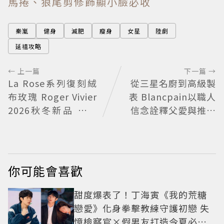
馬捲、狼尾剪修飾顯小臉必收
秦嵐
健身
減肥
瘦身
女星
陸劇
延禧攻略
← 上一篇
下一篇 →
La Rose系列復刻絨
從三星名廚到高級製
布玫瑰 Roger Vivier
表 Blancpain以職人
2026秋冬新品 繁花
信念詮釋父愛與推薦
不褪
時計
你可能會喜歡
甜度爆表了！丁海寅《我的荒糖
戀愛》化身拳擊教練守護初戀 失
憶檢察官×假男友打造今夏必看