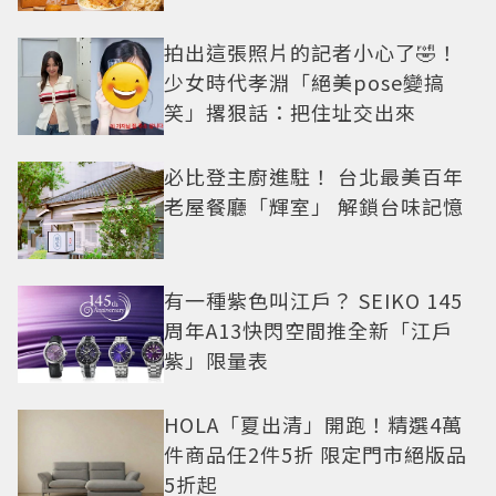
拍出這張照片的記者小心了🤣！
少女時代孝淵「絕美pose變搞
笑」撂狠話：把住址交出來
必比登主廚進駐！ 台北最美百年
老屋餐廳「輝室」 解鎖台味記憶
有一種紫色叫江戶？ SEIKO 145
周年A13快閃空間推全新「江戶
紫」限量表
HOLA「夏出清」開跑！精選4萬
件商品任2件5折 限定門市絕版品
5折起