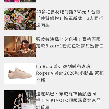
老闆
40多種食材吃到飽288元！台南
「井賀鍋物」進軍新北 3人同行
送肉盤
張凌赫演繹七夕送禮！寶格麗限
定款B.zero1粉紅色項鍊甜蜜告白
La Rose系列復刻絨布玫瑰
Roger Vivier 2026秋冬新品 繁花
不褪
迪麗熱巴、宋威龍神仙顏值同
框！MIKIMOTO頂級珠寶北京亞
洲首展