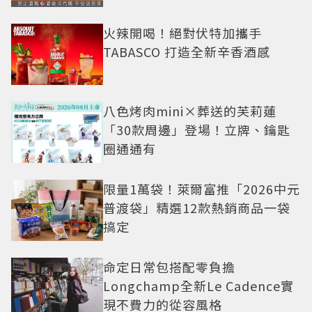
火辣開喝！絕對伏特加攜手
TABASCO 打造全新辛香酒感
八色烤肉mini×葬送的芙莉蓮
「30款周邊」登場！立牌、鑰匙
圈通通有
限量1萬袋！萊爾富推「2026中元
普渡袋」精選12款熱銷商品一袋
搞定
命定日常包搭配零負擔
Longchamp全新Le Cadence實
現不費力的從容風格