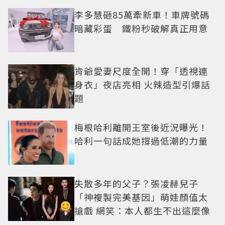
李多慧砸85萬牽新車！車牌號碼
暗藏彩蛋 鐵粉秒破解真正用意
肯爺愛妻尺度全開！穿「透視連
身衣」夜店亮相 火辣造型引爆話
題
梅根哈利離開王室後近況曝光！
哈利一句話成她撐過低潮的力量
失散多年的父子？張凌赫兒子
「神複製完美基因」萌娃顏值太
搶戲 網笑：本人都生不出這麼像