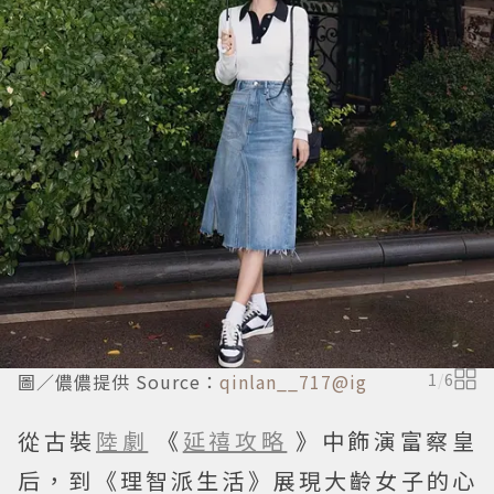
圖／儂儂提供 Source：
qinlan__717@ig
1
/
6
從古裝
陸劇
《
延禧攻略
》中飾演富察皇
后，到《理智派生活》展現大齡女子的心