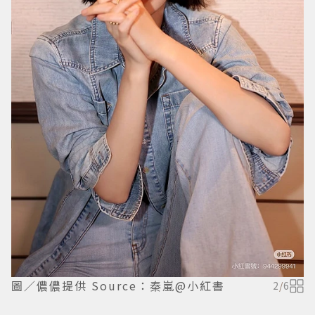
圖／儂儂提供 Source：秦嵐@小紅書
2
/
6