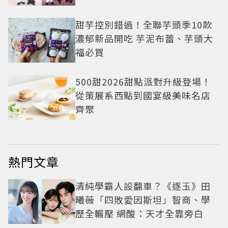
繹秋季時尚
甜芋控別錯過！全聯芋頭季10款
濃郁新品開吃 芋泥布蕾、芋頭大
福必買
500甜2026甜點派對升級登場！
從策展系西點到國宴級美味名店
齊聚
熱門文章
清純學霸人設翻車？《逐玉》田
曦薇「四敗愛因斯坦」智商、學
歷全輾壓 網酸：天才全靠旁白