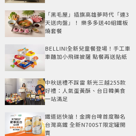
「黑毛屋」插旗高雄夢時代「連3
天送肉盤」！ 樂多多送40組鐵板
燒套餐
BELLINI全新兒童餐登場！手工車
車麵加小飛碟披薩 點餐再送貼紙
中秋送禮不踩雷 新光三越255款
好禮：人氣蛋黃酥、台日韓美食
一站滿足
鐵道迷快搶！金牌台啤首度聯名
台灣高鐵 全新N700ST限定罐開
賣