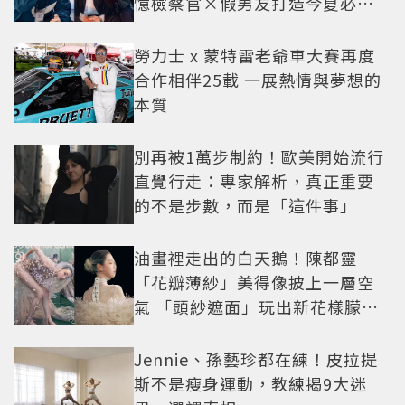
憶檢察官×假男友打造今夏必看
小甜劇
勞力士 x 蒙特雷老爺車大賽再度
合作相伴25載 一展熱情與夢想的
本質
別再被1萬步制約！歐美開始流行
直覺行走：專家解析，真正重要
的不是步數，而是「這件事」
油畫裡走出的白天鵝！陳都靈
「花瓣薄紗」美得像披上一層空
氣 「頭紗遮面」玩出新花樣朦朧
美感太仙
Jennie、孫藝珍都在練！皮拉提
斯不是瘦身運動，教練揭9大迷