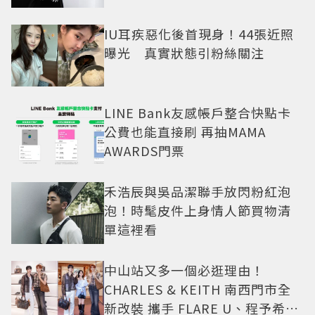
IU耳疾惡化後首現身！44張近照
曝光 真實狀態引粉絲關注
LINE Bank友感帳戶整合快點卡
公費也能直接刷 再抽MAMA
AWARDS門票
禾浩辰與吳品潔聯手放閃粉紅泡
泡！時髦皮件上身情人節買物清
單這裡看
中山站又多一個必逛理由！
CHARLES & KEITH 南西門市全
新改裝 攜手 FLARE U、程予希演