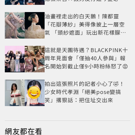
小甜劇
油畫裡走出的白天鵝！陳都靈
「花瓣薄紗」美得像披上一層空
氣 「頭紗遮面」玩出新花樣朦朧
美感太仙
這就是天團待遇？BLACKPINK十
周年見面會「僅抽40人參與」報
名開始到截止僅9小時粉絲怒了😡
拍出這張照片的記者小心了🤣！
少女時代孝淵「絕美pose變搞
笑」撂狠話：把住址交出來
網友都在看