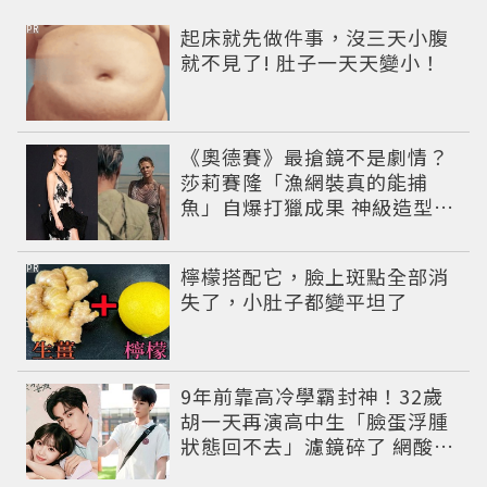
PR
起床就先做件事，沒三天小腹
就不見了! 肚子一天天變小！
《奧德賽》最搶鏡不是劇情？
莎莉賽隆「漁網裝真的能捕
魚」自爆打獵成果 神級造型美
到出戲
PR
檸檬搭配它，臉上斑點全部消
失了，小肚子都變平坦了
9年前靠高冷學霸封神！32歲
胡一天再演高中生「臉蛋浮腫
狀態回不去」濾鏡碎了 網酸：
像教務主任