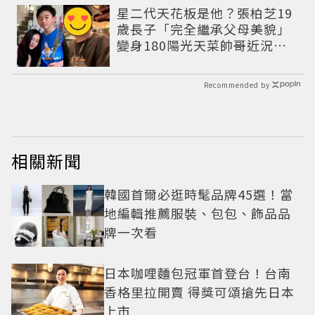
星二代天花板是他？張柏芝19
歲長子「完全繼承父母美貌」
變身180陽光天菜帥哥近況曝
光
Recommended by
相關新聞
韓國首爾必逛時髦品牌45選！當
地編輯推薦服裝、包包、飾品品
牌一次看
日本咖哩麵包冠軍首登台！台南
香格里拉開賣 得獎可頌搶先日本
上市