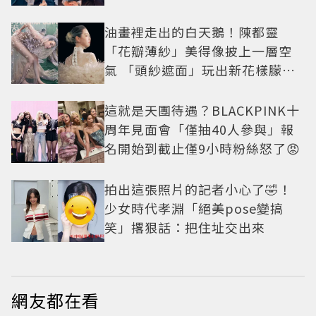
小甜劇
油畫裡走出的白天鵝！陳都靈
「花瓣薄紗」美得像披上一層空
氣 「頭紗遮面」玩出新花樣朦朧
美感太仙
這就是天團待遇？BLACKPINK十
周年見面會「僅抽40人參與」報
名開始到截止僅9小時粉絲怒了😡
拍出這張照片的記者小心了🤣！
少女時代孝淵「絕美pose變搞
笑」撂狠話：把住址交出來
網友都在看