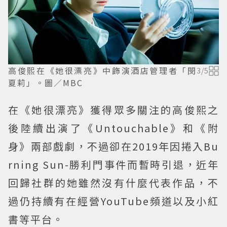
高俊熙在《她很漂亮》中飾演酒店管理者「閔
3
/
5
夏莉」。圖／MBC
在《她很漂亮》獲得眾多關注的高俊熙之
後陸續出演了《Untouchable》和《附
身》兩部戲劇，不過卻在2019年因捲入Bu
rning Sun-勝利門事件而暫時引退，近年
回歸社群的她雖然沒有什麼代表作品，不
過仍持續有在經營YouTube頻道以及小紅
書等平台。