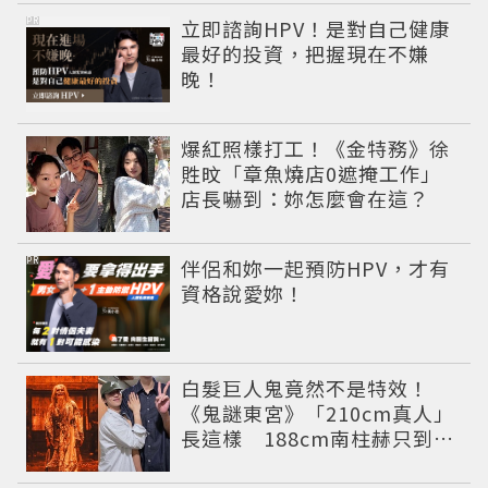
PR
立即諮詢HPV！是對自己健康
最好的投資，把握現在不嫌
晚！
爆紅照樣打工！《金特務》徐
貹旼「章魚燒店0遮掩工作」
店長嚇到：妳怎麼會在這？
PR
伴侶和妳一起預防HPV，才有
資格說愛妳！
白髮巨人鬼竟然不是特效！
《鬼謎東宮》「210cm真人」
長這樣 188cm南柱赫只到他
胸口