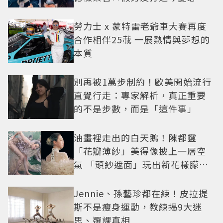
小甜劇
勞力士 x 蒙特雷老爺車大賽再度
合作相伴25載 一展熱情與夢想的
本質
別再被1萬步制約！歐美開始流行
直覺行走：專家解析，真正重要
的不是步數，而是「這件事」
油畫裡走出的白天鵝！陳都靈
「花瓣薄紗」美得像披上一層空
氣 「頭紗遮面」玩出新花樣朦朧
美感太仙
Jennie、孫藝珍都在練！皮拉提
斯不是瘦身運動，教練揭9大迷
思、選課真相