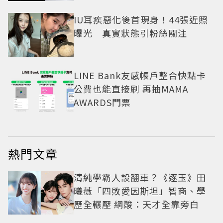
IU耳疾惡化後首現身！44張近照
曝光 真實狀態引粉絲關注
LINE Bank友感帳戶整合快點卡
公費也能直接刷 再抽MAMA
AWARDS門票
熱門文章
清純學霸人設翻車？《逐玉》田
曦薇「四敗愛因斯坦」智商、學
歷全輾壓 網酸：天才全靠旁白