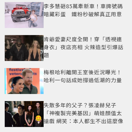
李多慧砸85萬牽新車！車牌號碼
暗藏彩蛋 鐵粉秒破解真正用意
肯爺愛妻尺度全開！穿「透視連
身衣」夜店亮相 火辣造型引爆話
題
梅根哈利離開王室後近況曝光！
哈利一句話成她撐過低潮的力量
失散多年的父子？張凌赫兒子
「神複製完美基因」萌娃顏值太
搶戲 網笑：本人都生不出這麼像