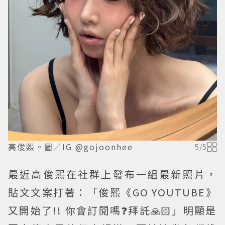
高俊熙。圖／IG @gojoonhee
5
/
5
最近高俊熙在社群上發布一組最新照片，
貼文文案打著：「俊熙《GO YOUTUBE》
又開始了!! ️你會訂閱嗎❓拜託🙏🏻」明顯是