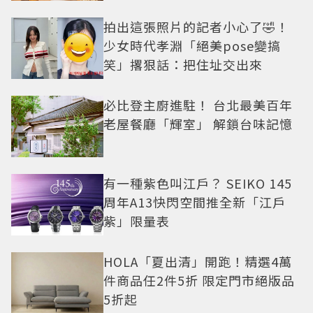
拍出這張照片的記者小心了🤣！
少女時代孝淵「絕美pose變搞
笑」撂狠話：把住址交出來
必比登主廚進駐！ 台北最美百年
老屋餐廳「輝室」 解鎖台味記憶
有一種紫色叫江戶？ SEIKO 145
周年A13快閃空間推全新「江戶
紫」限量表
HOLA「夏出清」開跑！精選4萬
件商品任2件5折 限定門市絕版品
5折起