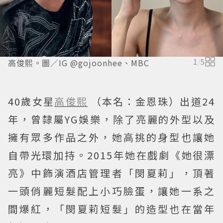
高俊熙。圖／IG @gojoonhee、MBC
1
/
5
40歲女星
高俊熙
（本名：金恩珠）出道24
年，曾隸屬YG娛樂，除了亮麗的外型以及
擁有眾多作品之外，她高挑的身型也讓她
自帶光環加持。2015年她在戲劇《她很漂
亮》中飾演酒店管理者「閔夏莉」，頂著
一頭俏麗短髮配上小巧臉蛋，讓她一系之
間爆紅，「閔夏莉短髮」的造型也在當年