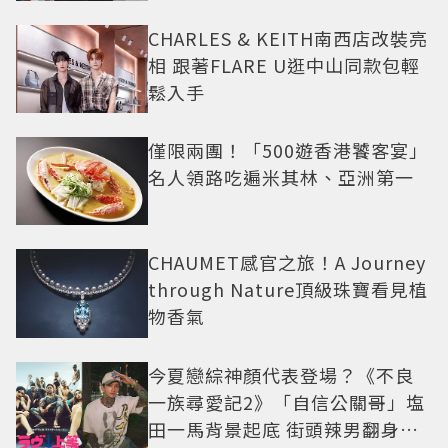
CHARLES & KEITH南西店改裝亮
相 跟著FLARE U逛中山同款包輕
鬆入手
僅限兩團！「500遊香港饕客宴」
名人領路吃遍米其林、亞洲第一
CHAUMET感官之旅！A Journey
through Nature頂級珠寶看見植
物香氣
今夏戀綜神顏代表登場？《不良
一族尋愛記2》「自信公關哥」塩
田一馬背景起底 街頭辣男翻身當