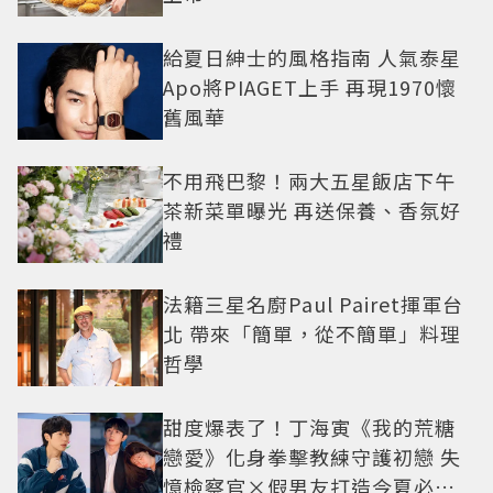
給夏日紳士的風格指南 人氣泰星
Apo將PIAGET上手 再現1970懷
舊風華
不用飛巴黎！兩大五星飯店下午
茶新菜單曝光 再送保養、香氛好
禮
法籍三星名廚Paul Pairet揮軍台
北 帶來「簡單，從不簡單」料理
哲學
甜度爆表了！丁海寅《我的荒糖
戀愛》化身拳擊教練守護初戀 失
憶檢察官×假男友打造今夏必看