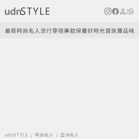
最新
時尚名人
流行穿搭
美妝保養
好時光
賞珠寶
品味
udnSTYLE
時尚名人
亞洲名人