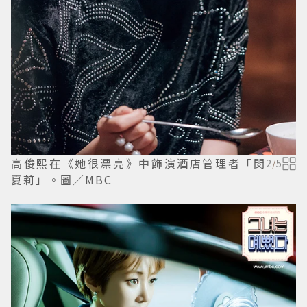
高俊熙在《她很漂亮》中飾演酒店管理者「閔
2
/
5
夏莉」。圖／MBC