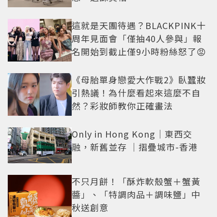
這就是天團待遇？BLACKPINK十
周年見面會「僅抽40人參與」報
名開始到截止僅9小時粉絲怒了😡
《母胎單身戀愛大作戰2》臥蠶妝
引熱議！為什麼看起來這麼不自
然？彩妝師教你正確畫法
Only in Hong Kong｜東西交
融，新舊並存 ｜摺疊城市-香港
不只月餅！「酥炸軟殼蟹＋蟹黃
醬」、「特調肉品＋調味鹽」中
秋送創意