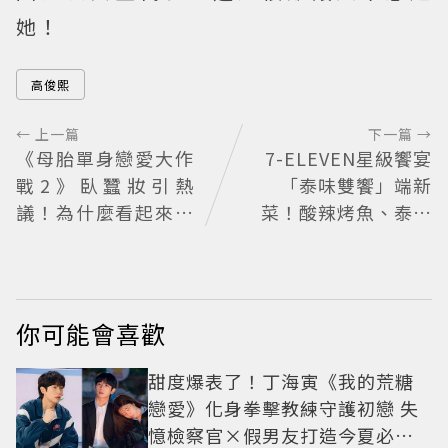
她！
高俊熙
← 上一篇
下一篇 →
《母胎單身戀愛大作
7-ELEVEN星級饗宴
戰2》臥蠶妝引熱
「泰味雙饗」端新
議！為什麼看起來這
菜！酸辣烤魚、泰奶
麼不自然？彩妝師教
提拉米蘇快嘗鮮
你正確畫法
你可能會喜歡
甜度爆表了！丁海寅《我的荒糖
戀愛》化身拳擊教練守護初戀 失
憶檢察官×假男友打造今夏必看