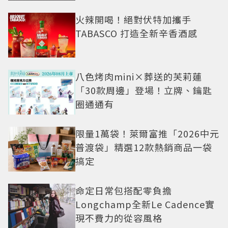
火辣開喝！絕對伏特加攜手
TABASCO 打造全新辛香酒感
八色烤肉mini×葬送的芙莉蓮
「30款周邊」登場！立牌、鑰匙
圈通通有
限量1萬袋！萊爾富推「2026中元
普渡袋」精選12款熱銷商品一袋
搞定
命定日常包搭配零負擔
Longchamp全新Le Cadence實
現不費力的從容風格