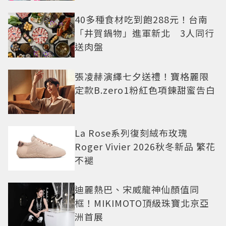
老闆
40多種食材吃到飽288元！台南
「井賀鍋物」進軍新北 3人同行
送肉盤
張凌赫演繹七夕送禮！寶格麗限
定款B.zero1粉紅色項鍊甜蜜告白
La Rose系列復刻絨布玫瑰
Roger Vivier 2026秋冬新品 繁花
不褪
迪麗熱巴、宋威龍神仙顏值同
框！MIKIMOTO頂級珠寶北京亞
洲首展