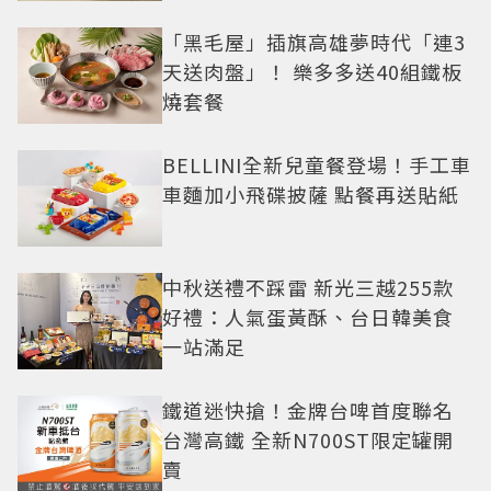
「黑毛屋」插旗高雄夢時代「連3
天送肉盤」！ 樂多多送40組鐵板
燒套餐
BELLINI全新兒童餐登場！手工車
車麵加小飛碟披薩 點餐再送貼紙
中秋送禮不踩雷 新光三越255款
好禮：人氣蛋黃酥、台日韓美食
一站滿足
鐵道迷快搶！金牌台啤首度聯名
台灣高鐵 全新N700ST限定罐開
賣