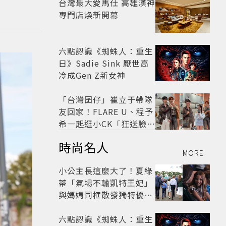
台灣最大愛馬仕 高雄漢神
專門店煥新開幕
六點認識《蜘蛛人：重生
日》Sadie Sink 厭世高
冷成Gen Z新女神
「台灣囝仔」崔立于帶隊
友回家！FLARE U、程予
希一起逛小CK「狂送臉頰
愛心、WINK」親曝中山
時尚名人
站私藏必逛名單
MORE
小公主長這麼大了！夏綠
蒂「氣場不輸凱特王妃」
與媽媽同框散發獨特優雅
氣質 網友狂讚
六點認識《蜘蛛人：重生