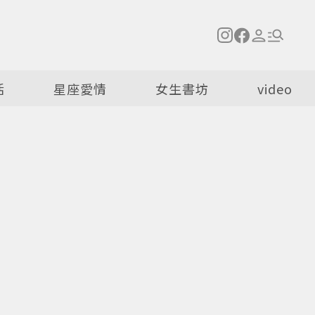
活
星座愛情
女生書坊
video