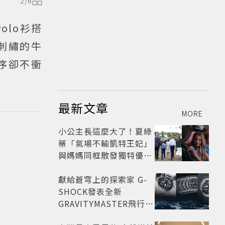
2
/
6
olo衫搭
刺繡的牛
序卻不衝
最新文章
MORE
小公主長這麼大了！夏綠
蒂「氣場不輸凱特王妃」
與媽媽同框散發獨特優雅
氣質 網友狂讚
獻給蒼穹上的探索家 G-
SHOCK發表全新
GRAVITYMASTER飛行表
與天比高