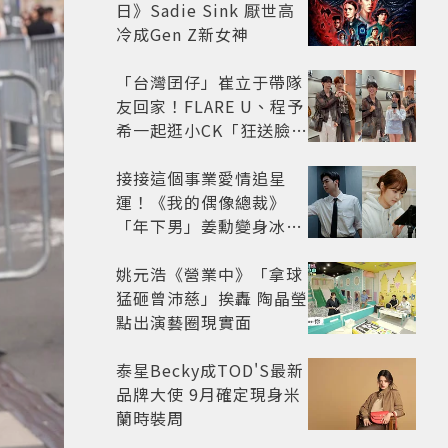
日》Sadie Sink 厭世高
冷成Gen Z新女神
「台灣囝仔」崔立于帶隊
友回家！FLARE U、程予
希一起逛小CK「狂送臉頰
愛心、WINK」親曝中山
站私藏必逛名單
接接這個事業愛情追星
運！《我的偶像總裁》
「年下男」姜勳變身冰山
總裁 金慧峻追星成功還偶
遇愛情
姚元浩《營業中》「拿球
猛砸曾沛慈」挨轟 陶晶瑩
點出演藝圈現實面
泰星Becky成TOD'S最新
品牌大使 9月確定現身米
蘭時裝周