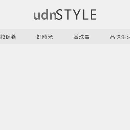
美妝保養
好時光
賞珠寶
品味生