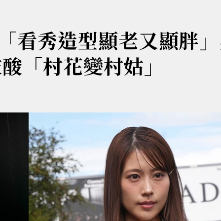
「看秀造型顯老又顯胖」
被酸「村花變村姑」