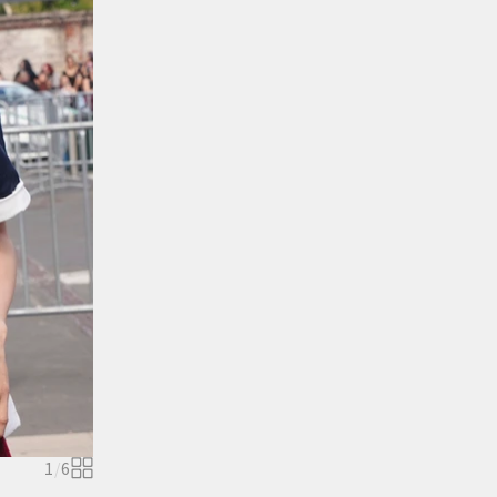
1
/
6