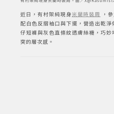
有村架純現身米蘭時裝周。圖／X@Kasumista
近日，有村架純現身
米蘭時裝周
，參
配白色反摺袖口與下擺，營造出乾淨
仔短褲與灰色直條紋透膚絲襪，巧妙
突的層次感。