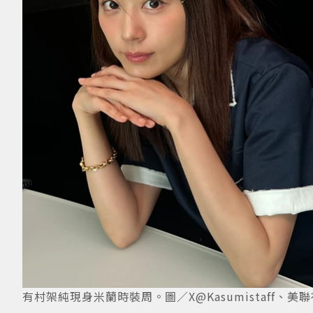
有村架純現身米蘭時裝周。圖／X@Kasumistaff、美