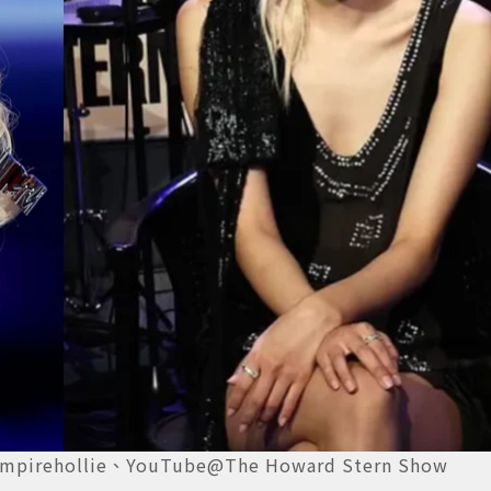
irehollie、YouTube@The Howard Stern Show