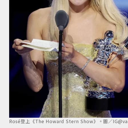
Rosé登上《The Howard Stern Show》。圖／IG@vamp