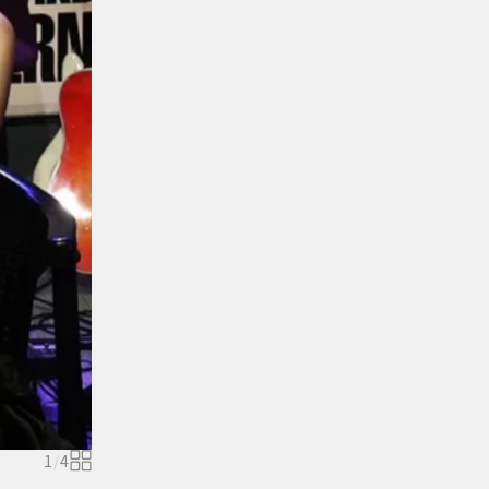
1
/
4