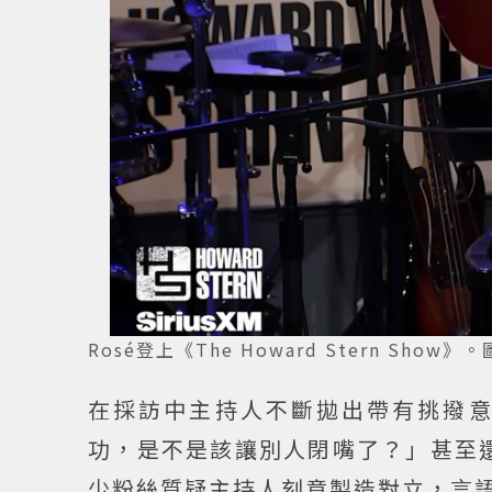
Rosé登上《The Howard Stern Show》。圖
在採訪中主持人不斷拋出帶有挑撥
功，是不是該讓別人閉嘴了？」甚至還
少粉絲質疑主持人刻意製造對立，言