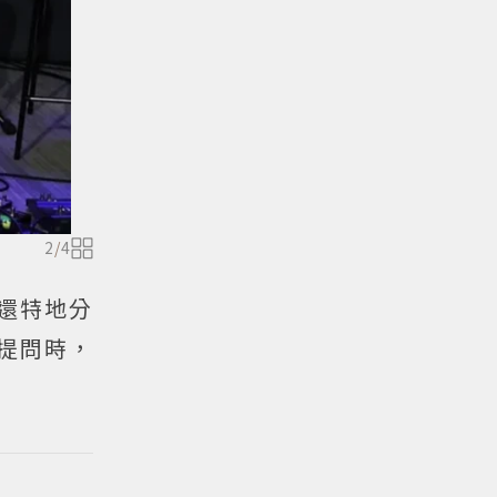
2
/
4
，還特地分
性提問時，