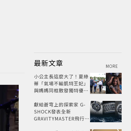
最新文章
MORE
小公主長這麼大了！夏綠
蒂「氣場不輸凱特王妃」
與媽媽同框散發獨特優雅
氣質 網友狂讚
獻給蒼穹上的探索家 G-
SHOCK發表全新
GRAVITYMASTER飛行表
與天比高