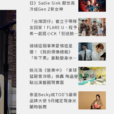
日》Sadie Sink 厭世高
冷成Gen Z新女神
「台灣囝仔」崔立于帶隊
友回家！FLARE U、程予
希一起逛小CK「狂送臉頰
愛心、WINK」親曝中山
站私藏必逛名單
接接這個事業愛情追星
運！《我的偶像總裁》
「年下男」姜勳變身冰山
總裁 金慧峻追星成功還偶
遇愛情
姚元浩《營業中》「拿球
猛砸曾沛慈」挨轟 陶晶瑩
點出演藝圈現實面
泰星Becky成TOD'S最新
品牌大使 9月確定現身米
蘭時裝周