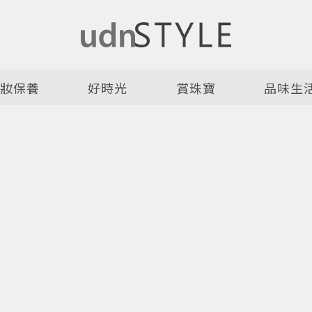
美妝保養
好時光
賞珠寶
品味生