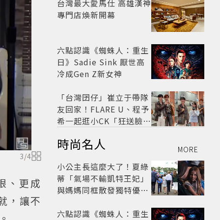
台灣最大愛馬仕 高雄漢神
專門店煥新開幕
六點認識《蜘蛛人：重生
日》Sadie Sink 厭世高
冷成Gen Z新女神
「台灣囝仔」崔立于帶隊
友回家！FLARE U、程予
希一起逛小CK「狂送臉頰
愛心、WINK」親曝中山
時尚名人
站私藏必逛名單
MORE
3
/
4
小公主長這麼大了！夏綠
蒂「氣場不輸凱特王妃」
眼、更成
與媽媽同框散發獨特優雅
就，讓不
氣質 網友狂讚
六點認識《蜘蛛人：重生
。