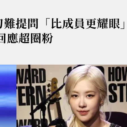
刁難提問「比成員更耀眼」
回應超圈粉