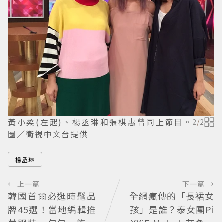
黃小柔(左起)、楊丞琳和張棋惠曾同上節目。
2
/
2
圖／衛視中文台提供
楊丞琳
← 上一篇
下一篇 →
韓國首爾必逛時髦品
全網瘋傳的「長裙女
牌45選！當地編輯推
孩」是誰？泰女團Pi