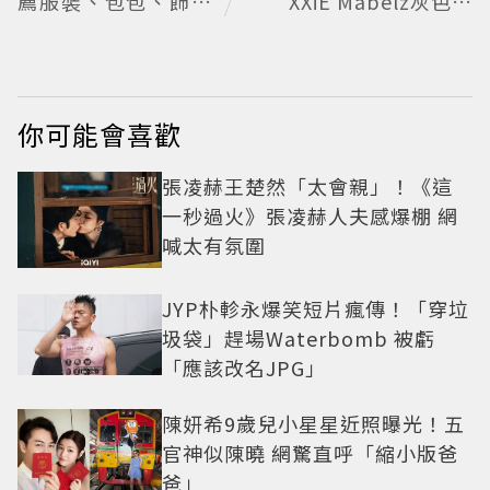
薦服裝、包包、飾品
XXiE Mabelz灰色長
品牌一次看
裙熱舞爆紅 不大面積
露膚也超火辣
你可能會喜歡
張凌赫王楚然「太會親」！《這
一秒過火》張凌赫人夫感爆棚 網
喊太有氛圍
JYP朴軫永爆笑短片瘋傳！「穿垃
圾袋」趕場Waterbomb 被虧
「應該改名JPG」
陳妍希9歲兒小星星近照曝光！五
官神似陳曉 網驚直呼「縮小版爸
爸」