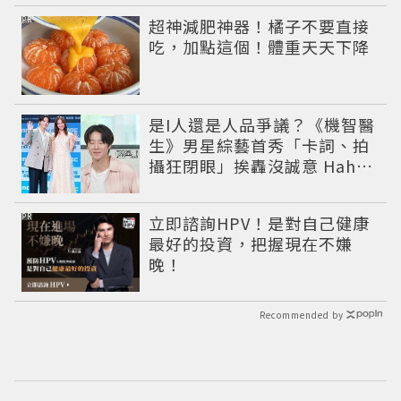
PR
超神減肥神器！橘子不要直接
吃，加點這個！體重天天下降
是I人還是人品爭議？《機智醫
生》男星綜藝首秀「卡詞、拍
攝狂閉眼」挨轟沒誠意 Haha
揭私下拍攝真相
PR
立即諮詢HPV！是對自己健康
最好的投資，把握現在不嫌
晚！
Recommended by