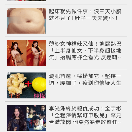
PR
起床就先做件事，沒三天小腹
就不見了! 肚子一天天變小！
薄紗女神裙辣又仙！迪麗熱巴
「上半身仙女、下半身超接地
氣」抬腿底褲全看光 反差萌穿
搭超圈粉
PR
減肥首選，檸檬加它，堅持一
週，腰細了，瘦到你懷疑人生
李光洙終於報仇成功！金宇彬
「全程深情緊盯申敏兒」罕見
合體放閃 他突然暴走放聲狂吼
笑翻全場