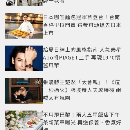
牌一次看
日本咖哩麵包冠軍首登台！台南
香格里拉開賣 得獎可頌搶先日本
上市
給夏日紳士的風格指南 人氣泰星
Apo將PIAGET上手 再現1970懷
舊風華
張凌赫王楚然「太會親」！《這
一秒過火》張凌赫人夫感爆棚 網
喊太有氛圍
不用飛巴黎！兩大五星飯店下午
茶新菜單曝光 再送保養、香氛好