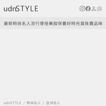
最新
時尚名人
流行穿搭
美妝保養
好時光
賞珠寶
品味
udnSTYLE
時尚名人
亞洲名人