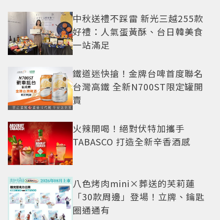
中秋送禮不踩雷 新光三越255款
好禮：人氣蛋黃酥、台日韓美食
一站滿足
鐵道迷快搶！金牌台啤首度聯名
台灣高鐵 全新N700ST限定罐開
賣
火辣開喝！絕對伏特加攜手
TABASCO 打造全新辛香酒感
八色烤肉mini×葬送的芙莉蓮
「30款周邊」登場！立牌、鑰匙
圈通通有