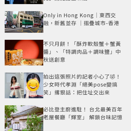
Only in Hong Kong｜東西交
融，新舊並存 ｜摺疊城市-香港
不只月餅！「酥炸軟殼蟹＋蟹黃
醬」、「特調肉品＋調味鹽」中
秋送創意
拍出這張照片的記者小心了🤣！
少女時代孝淵「絕美pose變搞
笑」撂狠話：把住址交出來
必比登主廚進駐！ 台北最美百年
老屋餐廳「輝室」 解鎖台味記憶