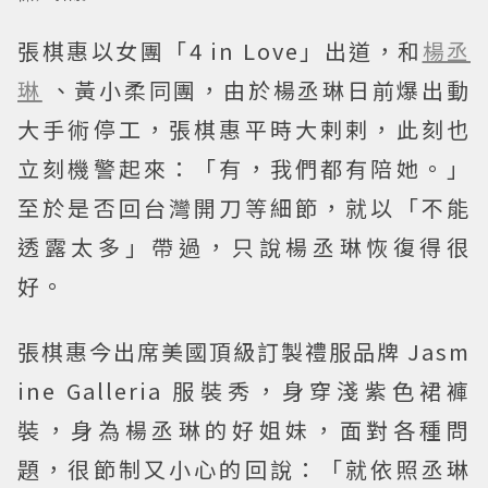
張棋惠以女團「4 in Love」出道，和
楊丞
琳
、黃小柔同團，由於楊丞琳日前爆出動
大手術停工，張棋惠平時大剌剌，此刻也
立刻機警起來：「有，我們都有陪她。」
至於是否回台灣開刀等細節，就以「不能
透露太多」帶過，只說楊丞琳恢復得很
好。
張棋惠今出席美國頂級訂製禮服品牌 Jasm
ine Galleria 服裝秀，身穿淺紫色裙褲
裝，身為楊丞琳的好姐妹，面對各種問
題，很節制又小心的回說：「就依照丞琳