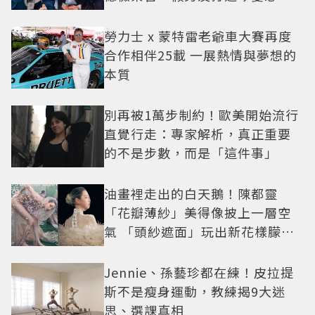
小甜劇
勞力士 x 蒙特雷老爺車大賽再度
合作相伴25載 一展熱情與夢想的
本質
別再被1萬步制約！歐美開始流行
直覺行走：專家解析，真正重要
的不是步數，而是「這件事」
油畫裡走出的白天鵝！陳都靈
「花瓣薄紗」美得像披上一層空
氣 「頭紗遮面」玩出新花樣朦朧
美感太仙
Jennie、孫藝珍都在練！皮拉提
斯不是瘦身運動，教練揭9大迷
思、選課真相