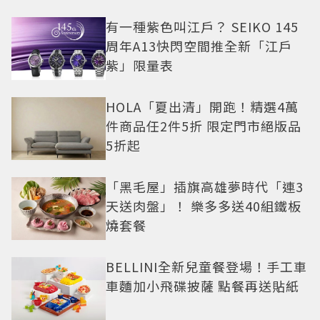
有一種紫色叫江戶？ SEIKO 145
周年A13快閃空間推全新「江戶
紫」限量表
HOLA「夏出清」開跑！精選4萬
件商品任2件5折 限定門市絕版品
5折起
「黑毛屋」插旗高雄夢時代「連3
天送肉盤」！ 樂多多送40組鐵板
燒套餐
BELLINI全新兒童餐登場！手工車
車麵加小飛碟披薩 點餐再送貼紙