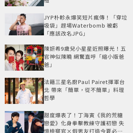
禮
JYP朴軫永爆笑短片瘋傳！「穿垃
圾袋」趕場Waterbomb 被虧
「應該改名JPG」
陳妍希9歲兒小星星近照曝光！五
官神似陳曉 網驚直呼「縮小版爸
爸」
法籍三星名廚Paul Pairet揮軍台
北 帶來「簡單，從不簡單」料理
哲學
甜度爆表了！丁海寅《我的荒糖
戀愛》化身拳擊教練守護初戀 失
憶檢察官×假男友打造今夏必看