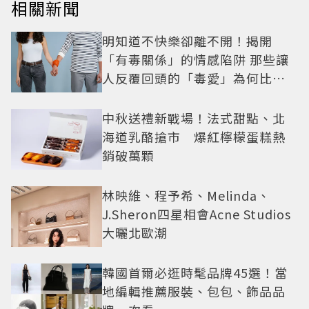
相關新聞
明知道不快樂卻離不開！揭開
「有毒關係」的情感陷阱 那些讓
人反覆回頭的「毒愛」為何比菸
還難戒？
中秋送禮新戰場！法式甜點、北
海道乳酪搶市 爆紅檸檬蛋糕熱
銷破萬顆
林映維、程予希、Melinda、
J.Sheron四星相會Acne Studios
大曬北歐潮
韓國首爾必逛時髦品牌45選！當
地編輯推薦服裝、包包、飾品品