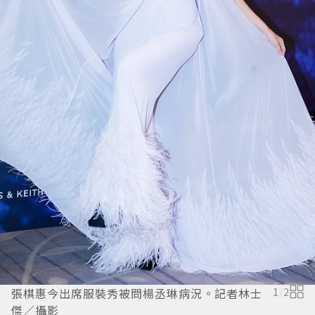
張棋惠今出席服裝秀被問楊丞琳病況。記者林士
1
/
2
傑／攝影