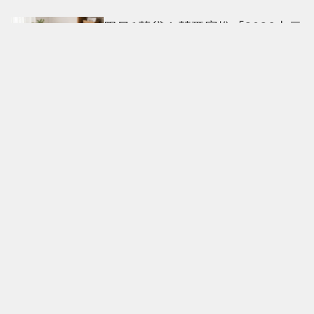
限量1萬袋！萊爾富推「2026中元
普渡袋」精選12款熱銷商品一袋
搞定
命定日常包搭配零負擔
Longchamp全新Le Cadence實
現不費力的從容風格
CHARLES & KEITH南西店改裝亮
相 跟著FLARE U逛中山同款包輕
鬆入手
僅限兩團！「500遊香港饕客宴」
名人領路吃遍米其林、亞洲第一