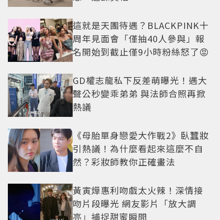
這就是天團待遇？BLACKPINK十
周年見面會「僅抽40人參與」報
名開始到截止僅9小時粉絲怒了😡
GD權志龍私下反差萌曝光！遇大
聲公秒變乖弟弟 與法師合照再掀
熱議
《母胎單身戀愛大作戰2》臥蠶妝
引熱議！為什麼看起來這麼不自
然？彩妝師教你正確畫法
黃寅燁惠利吻戲太火辣！深情接
吻片段曝光 網友影片「放大調
亮」捕捉甜蜜瞬間