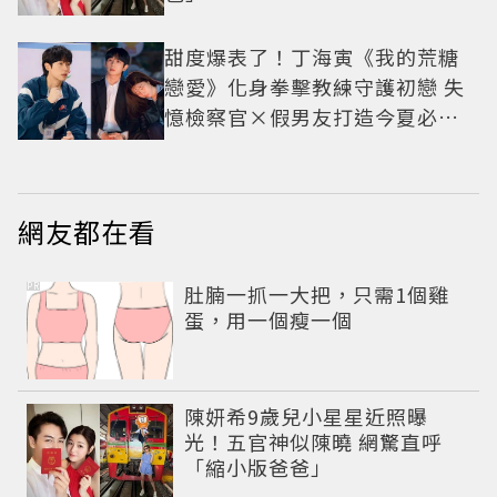
甜度爆表了！丁海寅《我的荒糖
戀愛》化身拳擊教練守護初戀 失
憶檢察官×假男友打造今夏必看
小甜劇
網友都在看
PR
肚腩一抓一大把，只需1個雞
蛋，用一個瘦一個
陳妍希9歲兒小星星近照曝
光！五官神似陳曉 網驚直呼
「縮小版爸爸」