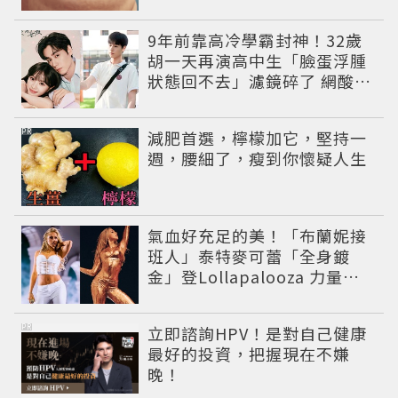
9年前靠高冷學霸封神！32歲
胡一天再演高中生「臉蛋浮腫
狀態回不去」濾鏡碎了 網酸：
像教務主任
PR
減肥首選，檸檬加它，堅持一
週，腰細了，瘦到你懷疑人生
氣血好充足的美！「布蘭妮接
班人」泰特麥可蕾「全身鍍
金」登Lollapalooza 力量感
曲線身材美翻全場
PR
立即諮詢HPV！是對自己健康
最好的投資，把握現在不嫌
晚！