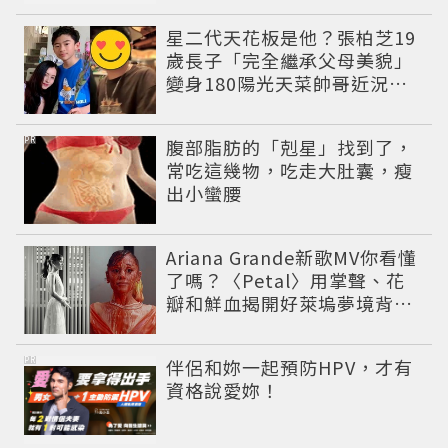
星二代天花板是他？張柏芝19
歲長子「完全繼承父母美貌」
變身180陽光天菜帥哥近況曝
光
PR
腹部脂肪的「剋星」找到了，
常吃這幾物，吃走大肚囊，瘦
出小蠻腰
Ariana Grande新歌MV你看懂
了嗎？〈Petal〉用掌聲、花
瓣和鮮血揭開好萊塢夢境背後
的殘酷真相
PR
伴侶和妳一起預防HPV，才有
資格說愛妳！