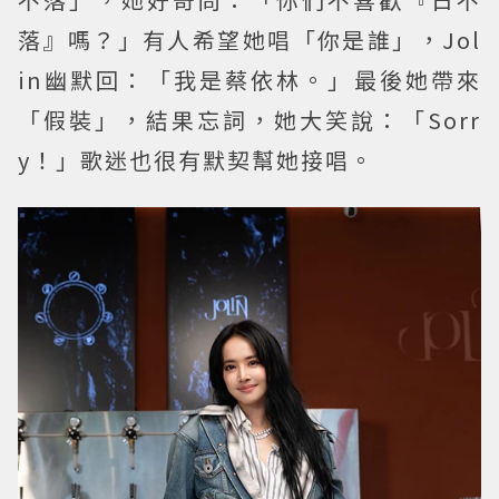
落』嗎？」有人希望她唱「你是誰」，Jol
in幽默回：「我是蔡依林。」最後她帶來
「假裝」，結果忘詞，她大笑說：「Sorr
y！」歌迷也很有默契幫她接唱。