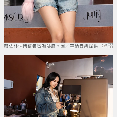
蔡依林快閃信義區咖啡廳。圖／華納音樂提供
2
/
5