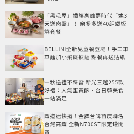
「黑毛屋」插旗高雄夢時代「連3
天送肉盤」！ 樂多多送40組鐵板
燒套餐
BELLINI全新兒童餐登場！手工車
車麵加小飛碟披薩 點餐再送貼紙
中秋送禮不踩雷 新光三越255款
好禮：人氣蛋黃酥、台日韓美食
一站滿足
鐵道迷快搶！金牌台啤首度聯名
台灣高鐵 全新N700ST限定罐開
賣