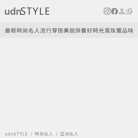
最新
時尚名人
流行穿搭
美妝保養
好時光
賞珠寶
品味
udnSTYLE
時尚名人
亞洲名人