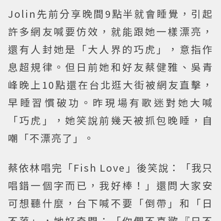
Jolin先前分享晚間9點半就會睡覺，引起
許多網友喊要仿效，就能跟她一樣漂亮，
還有人封她是「大人界的巧虎」，意指作
息超規律。但日前她和好友蔡健雅、吳青
峰晚上10點還在台北逛大街被網友直擊，
早睡習慣破功。昨現場有歌迷對她大喊
「巧虎」，她笑說前幾天被抓包晚睡，自
嘲「不漂亮了」。
蔡依林唱完「Fish Love」後笑說：「我只
唱錯一個字而已，我好棒！」還問大家安
可想聽什麼，台下喊不要「倒帶」和「日
不落」，她好奇問：「你們不喜歡『日不