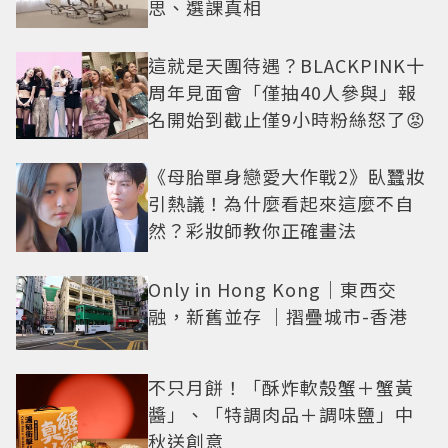
思、選課真相
這就是天團待遇？BLACKPINK十
周年見面會「僅抽40人參與」報
名開始到截止僅9小時粉絲怒了😡
《母胎單身戀愛大作戰2》臥蠶妝
引熱議！為什麼看起來這麼不自
然？彩妝師教你正確畫法
Only in Hong Kong｜東西交
融，新舊並存 ｜摺疊城市-香港
不只月餅！「酥炸軟殼蟹＋蟹黃
醬」、「特調肉品＋調味鹽」中
秋送創意