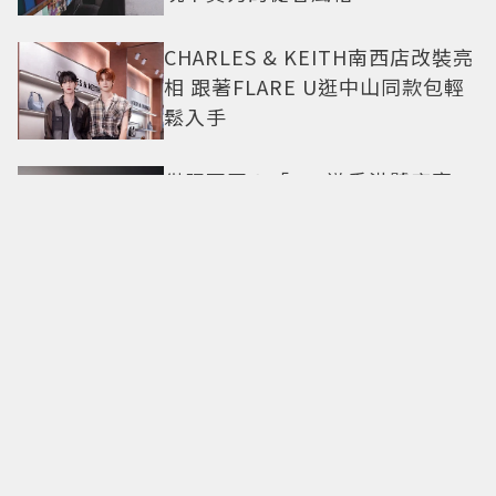
CHARLES & KEITH南西店改裝亮
相 跟著FLARE U逛中山同款包輕
鬆入手
僅限兩團！「500遊香港饕客宴」
名人領路吃遍米其林、亞洲第一
CHAUMET感官之旅！A Journey
through Nature頂級珠寶看見植
物香氣
今夏戀綜神顏代表登場？《不良
一族尋愛記2》「自信公關哥」塩
田一馬背景起底 街頭辣男翻身當