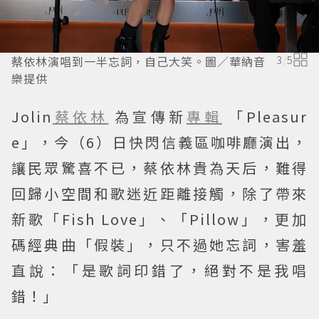
蔡依林演唱到一半忘詞，自己大笑。圖／華納音
3
/
5
樂提供
Jolin
蔡依林
為宣傳新
專輯
「Pleasur
e」，今（6）日快閃信義區咖啡廳演出，
讓民眾驚喜不已，蔡依林貴為天后，難得
回歸小空間和歌迷近距離接觸，除了帶來
新歌「Fish Love」、「Pillow」，更加
碼經典曲「假裝」，只不過她忘詞，害羞
直說：「是歌詞印錯了，絕對不是我唱
錯！」