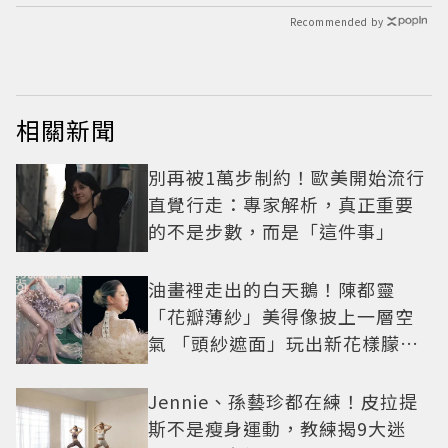
Recommended by
相關新聞
別再被1萬步制約！歐美開始流行
直覺行走：專家解析，真正重要
的不是步數，而是「這件事」
油畫裡走出的白天鵝！陳都靈
「花瓣薄紗」美得像披上一層空
氣 「頭紗遮面」玩出新花樣朦朧
美感太仙
Jennie、孫藝珍都在練！皮拉提
斯不是瘦身運動，教練揭9大迷