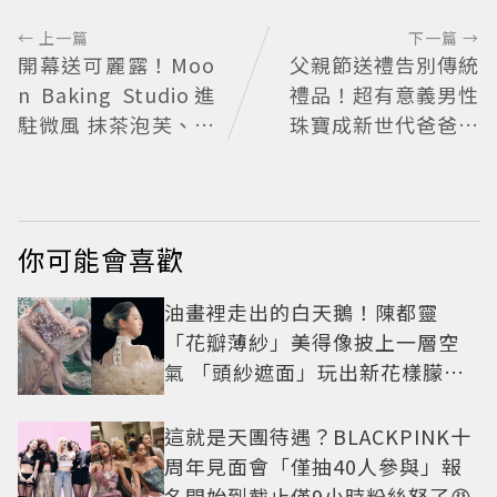
← 上一篇
下一篇 →
開幕送可麗露！Moo
父親節送禮告別傳統
n Baking Studio進
禮品！超有意義男性
駐微風 抹茶泡芙、芒
珠寶成新世代爸爸時
果塔上桌
尚首選
你可能會喜歡
油畫裡走出的白天鵝！陳都靈
「花瓣薄紗」美得像披上一層空
氣 「頭紗遮面」玩出新花樣朦朧
美感太仙
這就是天團待遇？BLACKPINK十
周年見面會「僅抽40人參與」報
名開始到截止僅9小時粉絲怒了😡