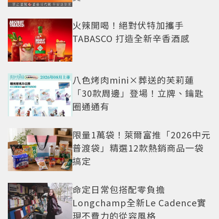
火辣開喝！絕對伏特加攜手
TABASCO 打造全新辛香酒感
八色烤肉mini×葬送的芙莉蓮
「30款周邊」登場！立牌、鑰匙
圈通通有
限量1萬袋！萊爾富推「2026中元
普渡袋」精選12款熱銷商品一袋
搞定
命定日常包搭配零負擔
Longchamp全新Le Cadence實
現不費力的從容風格