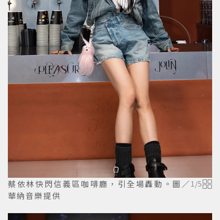
蔡依林快閃信義區咖啡廳，引全場轟動。圖／
1
/
5
華納音樂提供