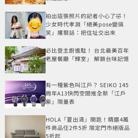
拍出這張照片的記者小心了🤣！
少女時代孝淵「絕美pose變搞
笑」撂狠話：把住址交出來
必比登主廚進駐！ 台北最美百年
老屋餐廳「輝室」 解鎖台味記憶
有一種紫色叫江戶？ SEIKO 145
周年A13快閃空間推全新「江戶
紫」限量表
HOLA「夏出清」開跑！精選4萬
件商品任2件5折 限定門市絕版品
5折起