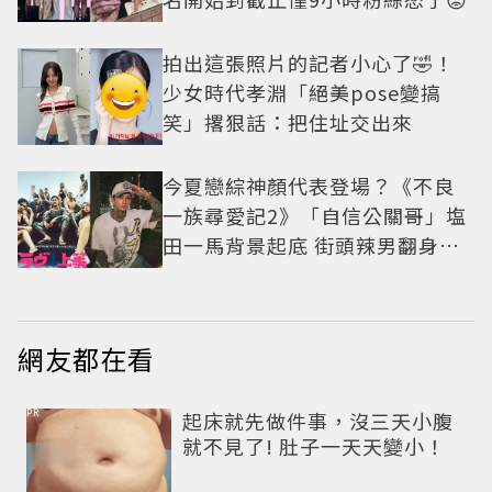
拍出這張照片的記者小心了🤣！
少女時代孝淵「絕美pose變搞
笑」撂狠話：把住址交出來
今夏戀綜神顏代表登場？《不良
一族尋愛記2》「自信公關哥」塩
田一馬背景起底 街頭辣男翻身當
老闆
網友都在看
PR
起床就先做件事，沒三天小腹
就不見了! 肚子一天天變小！