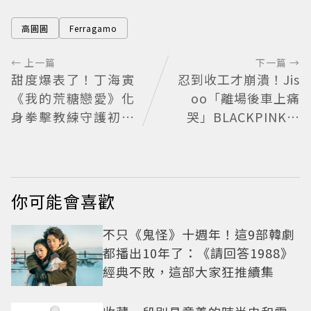
高圓圓
Ferragamo
← 上一篇
下一篇 →
甜度爆表了！丁海寅
忍到收工才崩潰！Jis
《我的荒糖戀愛》化
oo「離場後車上痛
身拳擊教練守護初戀
哭」BLACKPINK歡
失憶檢察官×假男友
慶10週年變道歉大會
打造今夏必看小甜劇
粉絲看了超心疼
你可能會喜歡
不只《鬼怪》十週年！這9部韓劇
都播出10年了：《請回答1988》
經典不敗，這部大家狂推續集