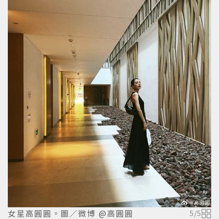
女星高圓圓。圖／微博 @高圓圓
5
/
5