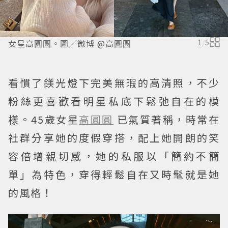
女星高圓圓。圖／微博 @高圓圓
1
/
5
看慣了鎂光燈下完美無瑕的高清照，不少
粉絲更喜歡看明星私底下鬆弛自在的模
樣。45歲女星
高圓圓
已氣質著稱，時常在
社群分享她的度假穿搭，配上她開朗的笑
容倍增親切感，她的私服以「簡約不簡
單」為特色，穿得輕鬆自在又時髦就是她
的風格！