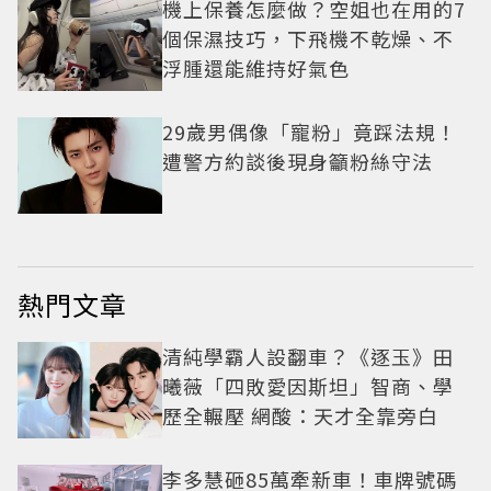
機上保養怎麼做？空姐也在用的7
個保濕技巧，下飛機不乾燥、不
浮腫還能維持好氣色
29歲男偶像「寵粉」竟踩法規！
遭警方約談後現身籲粉絲守法
熱門文章
清純學霸人設翻車？《逐玉》田
曦薇「四敗愛因斯坦」智商、學
歷全輾壓 網酸：天才全靠旁白
李多慧砸85萬牽新車！車牌號碼