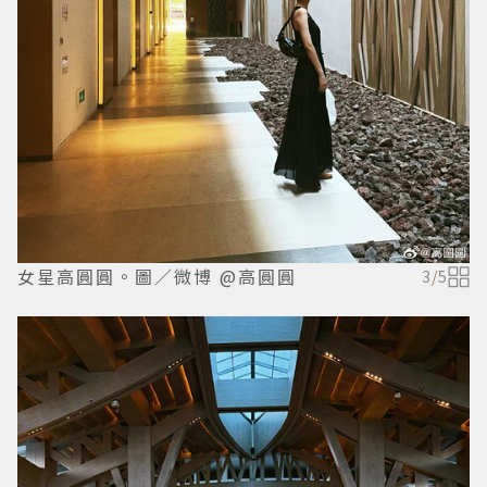
女星高圓圓。圖／微博 @高圓圓
3
/
5