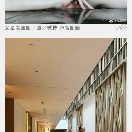
女星高圓圓。圖／微博 @高圓圓
2
/
5