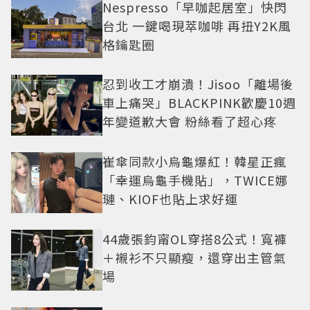
Nespresso「早咖起居室」快閃
台北 一鍵喝現萃咖啡 再扭Y2K風
格鑰匙圈
忍到收工才崩潰！Jisoo「離場後
車上痛哭」BLACKPINK歡慶10週
年變道歉大會 粉絲看了超心疼
崔傘同款小烏龜爆紅！韓星正瘋
「幸運烏龜手機貼」，TWICE娜
璉、KIOF也貼上求好運
44歲張鈞甯OL穿搭8公式！寬褲
＋襯衫不只顯瘦，還穿出主管氣
場