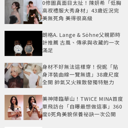
0修圖真面目太扯！陳妍希「低胸
高衩禮服大秀身材」43歲近況完
美無死角 美得很高級
朗格A. Lange & Söhne父親節時
計推薦 古風、傳承與收藏的一次
滿足
身材不好無法這樣穿！倪妮「貼
身洋裝曲線一覽無遺」38歲尺度
全開 帥氣又火辣散發獨特魅力
美神降臨華山！TWICE MINA首度
單飛訪台「自曝最想做這事」360
度0死角美貌保養祕訣一次公開