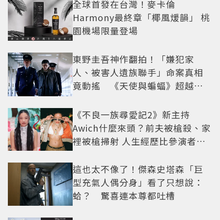
全球首發在台灣！麥卡倫
Harmony最終章「椰風煖韻」 桃
園機場限量登場
東野圭吾神作翻拍！「嫌犯家
人、被害人遺族聯手」命案真相
竟動搖 《天使與蝙蝠》超越懸
疑框架展開
《不良一族尋愛記2》新主持
Awich什麼來頭？前夫被槍殺、家
裡被槍掃射 人生經歷比參演者還
抓馬！
這也太不像了！傑森史塔森「巨
型充氣人偶分身」看了只想說：
蛤？ 驚喜連本尊都吐槽