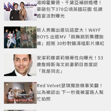
湯姆霍蘭德、千黛亞補辦婚禮！
豪砸包下370公頃英國莊園 低調
婚宴派對曝光
新人男團出道玩這麼大！WAYF
BOYS 出道MV「跳舞跳到集體脫
褲」超鬧 30秒對鏡清唱影片爆紅
安潔莉娜裘莉親哥性向曝光！53
歲詹姆斯海文前妻節目首度認
「我是同志」
Red Velvet瑟琪獨旅糗事笑翻！
以為被認出 下一秒竟被當路人幫
忙拍照