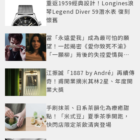
重返1959經典設計！Longines浪
琴Legend Diver 59潛水表 復刻
懷舊
當「永遠愛我」成為最可怕的願
望！一起揭密《愛你致死不渝》
「一願柳」背後的失控愛情與爆
紅之路
江振誠「1887 by André」再續傳
奇！甫開業摘米其林2星、年度開
業大獎
手刷抹茶、日系茶韻化為療癒甜
點！「米弎豆」夏季茶季開跑，
快閃店限定茶飲清爽登場