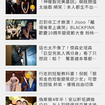
「神複製完美基因」萌娃顏值
太搶戲 網笑：本人都生不出這
麼像
忍到收工才崩潰！Jisoo「離
場後車上痛哭」BLACKPINK
歡慶10週年變道歉大會 粉絲看
了超心疼
這也太不像了！傑森史塔森
「巨型充氣人偶分身」看了只
想說：蛤？ 驚喜連本尊都吐
槽
行走的短髮教科書！倪妮「狠
剪金色短髮變叛逆少女」可塑
性超強 帥氣、優雅自由切換
偽單親4年半！安以軒低調做
公益 友人犯錯得捐百萬才過