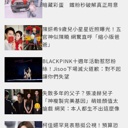
暗藏彩蛋 鐵粉秒破解真正用意
陳妍希9歲兒小星星近照曝光！五
官神似陳曉 網驚直呼「縮小版爸
爸」
BLACKPINK十週年活動惹怒粉
絲！Jisoo下場滅火道歉：對不起
讓你們失望
失散多年的父子？張凌赫兒子
「神複製完美基因」萌娃顏值太
搶戲 網笑：本人都生不出這麼像
柯佳嬿罕見表態挺公視！預算恐