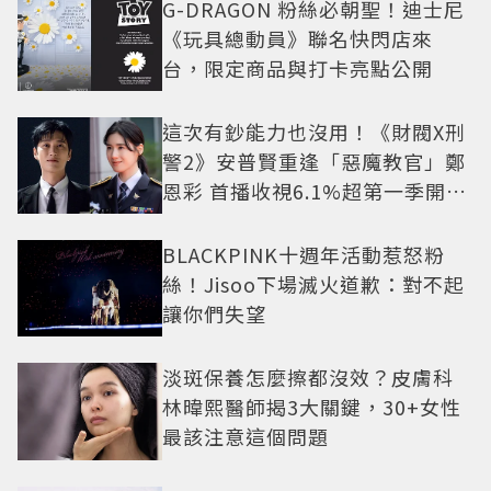
G-DRAGON 粉絲必朝聖！迪士尼
《玩具總動員》聯名快閃店來
台，限定商品與打卡亮點公開
這次有鈔能力也沒用！《財閥X刑
警2》安普賢重逢「惡魔教官」鄭
恩彩 首播收視6.1%超第一季開紅
盤
BLACKPINK十週年活動惹怒粉
絲！Jisoo下場滅火道歉：對不起
讓你們失望
淡斑保養怎麼擦都沒效？皮膚科
林暐熙醫師揭3大關鍵，30+女性
最該注意這個問題