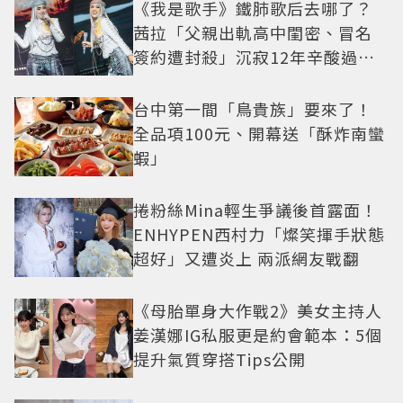
《我是歌手》鐵肺歌后去哪了？
茜拉「父親出軌高中閨密、冒名
簽約遭封殺」沉寂12年辛酸過往
曝光
台中第一間「鳥貴族」要來了！
全品項100元、開幕送「酥炸南蠻
蝦」
捲粉絲Mina輕生爭議後首露面！
ENHYPEN西村力「燦笑揮手狀態
超好」又遭炎上 兩派網友戰翻
《母胎單身大作戰2》美女主持人
姜漢娜IG私服更是約會範本：5個
提升氣質穿搭Tips公開