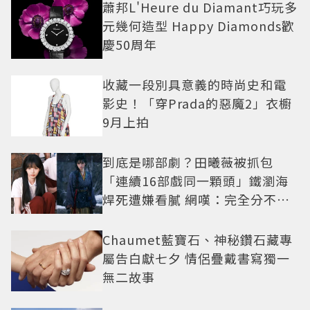
蕭邦L'Heure du Diamant巧玩多
元幾何造型 Happy Diamonds歡
慶50周年
收藏一段別具意義的時尚史和電
影史！「穿Prada的惡魔2」衣櫥
9月上拍
到底是哪部劇？田曦薇被抓包
「連續16部戲同一顆頭」鐵瀏海
焊死遭嫌看膩 網嘆：完全分不出
角色
Chaumet藍寶石、神秘鑽石藏專
屬告白獻七夕 情侶疊戴書寫獨一
無二故事