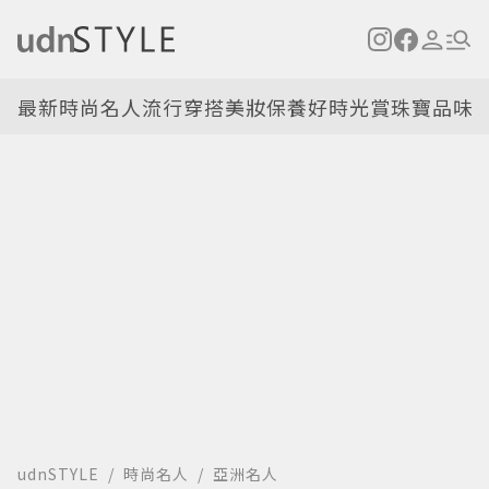
最新
時尚名人
流行穿搭
美妝保養
好時光
賞珠寶
品味
udnSTYLE
時尚名人
亞洲名人