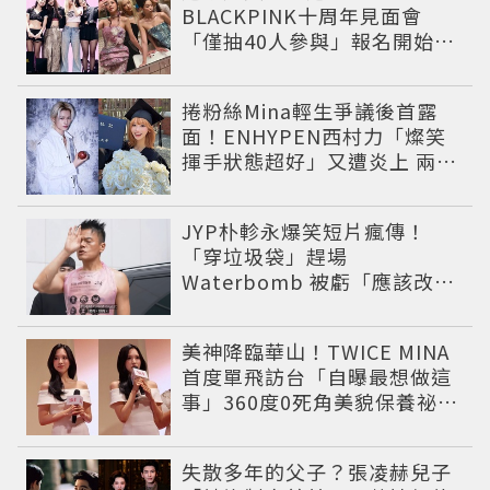
BLACKPINK十周年見面會
「僅抽40人參與」報名開始到
截止僅9小時粉絲怒了😡
捲粉絲Mina輕生爭議後首露
面！ENHYPEN西村力「燦笑
揮手狀態超好」又遭炎上 兩派
網友戰翻
JYP朴軫永爆笑短片瘋傳！
「穿垃圾袋」趕場
Waterbomb 被虧「應該改名
JPG」
美神降臨華山！TWICE MINA
首度單飛訪台「自曝最想做這
事」360度0死角美貌保養祕訣
一次公開
失散多年的父子？張凌赫兒子