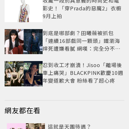
收藏一段別具意義的時尚史和電
影史！「穿Prada的惡魔2」衣櫥
9月上拍
到底是哪部劇？田曦薇被抓包
「連續16部戲同一顆頭」鐵瀏海
焊死遭嫌看膩 網嘆：完全分不出
角色
忍到收工才崩潰！Jisoo「離場後
車上痛哭」BLACKPINK歡慶10週
年變道歉大會 粉絲看了超心疼
網友都在看
這就是天團待遇？