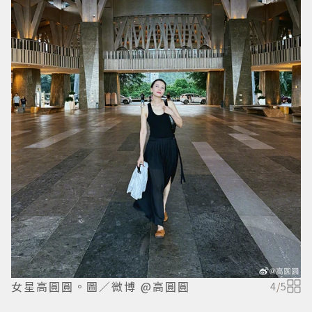
女星高圓圓。圖／微博 @高圓圓
4
/
5