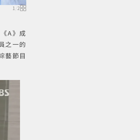
1
/
2
曲《A》成
員之一的
任綜藝節目