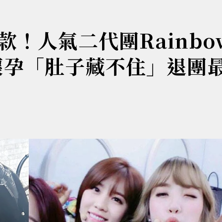
！人氣二代團Rainbo
歲懷孕「肚子藏不住」退團