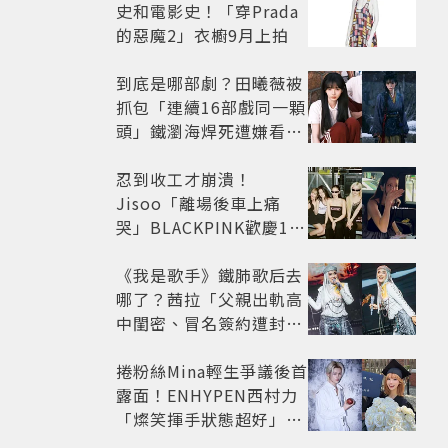
史和電影史！「穿Prada
的惡魔2」衣櫥9月上拍
到底是哪部劇？田曦薇被
抓包「連續16部戲同一顆
頭」鐵瀏海焊死遭嫌看膩
網嘆：完全分不出角色
忍到收工才崩潰！
Jisoo「離場後車上痛
哭」BLACKPINK歡慶10
週年變道歉大會 粉絲看了
超心疼
《我是歌手》鐵肺歌后去
哪了？茜拉「父親出軌高
中閨密、冒名簽約遭封
殺」沉寂12年辛酸過往曝
光
捲粉絲Mina輕生爭議後首
露面！ENHYPEN西村力
「燦笑揮手狀態超好」又
遭炎上 兩派網友戰翻