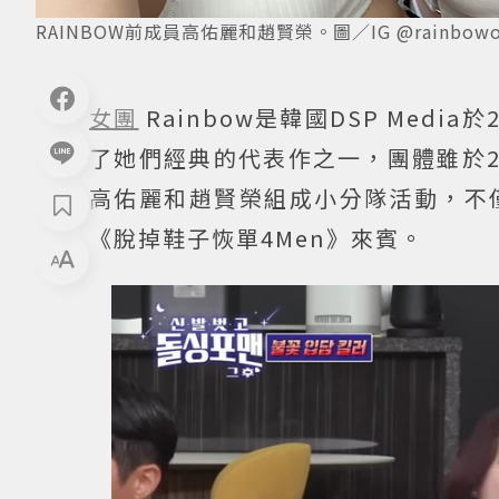
RAINBOW前成員高佑麗和趙賢榮。圖／IG @rainbowoo
女團
Rainbow是韓國DSP Med
了她們經典的代表作之一，團體雖於2
高佑麗和趙賢榮組成小分隊活動，不僅
《脫掉鞋子恢單4Men》來賓。