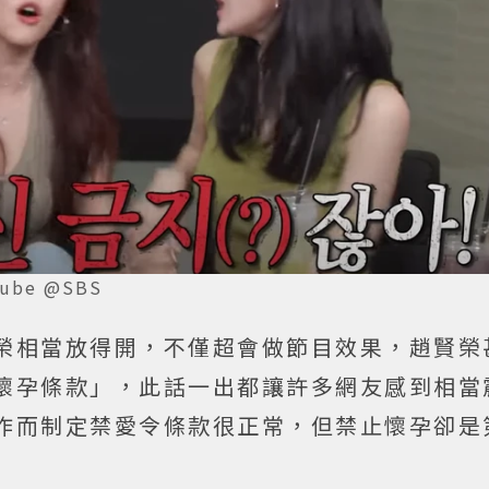
be @SBS
榮相當放得開，不僅超會做節目效果，趙賢榮
懷孕條款」，此話一出都讓許多網友感到相當
作而制定禁愛令條款很正常，但禁止懷孕卻是