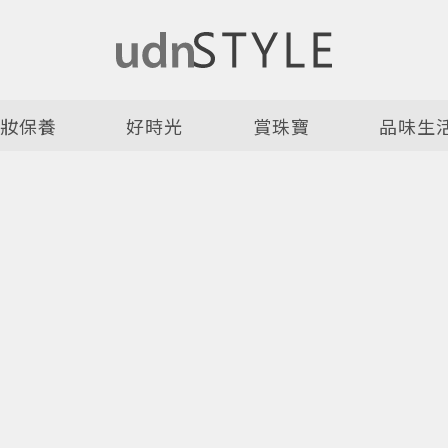
美妝保養
好時光
賞珠寶
品味生