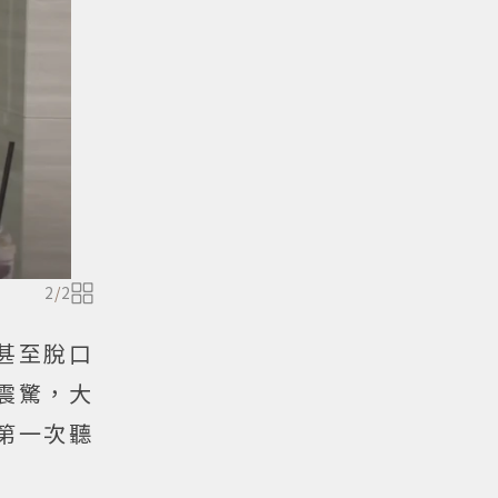
2
/
2
甚至脫口
震驚，大
第一次聽