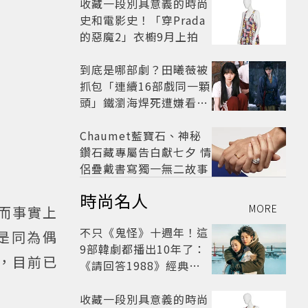
收藏一段別具意義的時尚
史和電影史！「穿Prada
的惡魔2」衣櫥9月上拍
到底是哪部劇？田曦薇被
抓包「連續16部戲同一顆
頭」鐵瀏海焊死遭嫌看膩
網嘆：完全分不出角色
Chaumet藍寶石、神秘
鑽石藏專屬告白獻七夕 情
侶疊戴書寫獨一無二故事
時尚名人
MORE
，而事實上
不只《鬼怪》十週年！這
是同為偶
9部韓劇都播出10年了：
圈，目前已
《請回答1988》經典不
敗，這部大家狂推續集
收藏一段別具意義的時尚