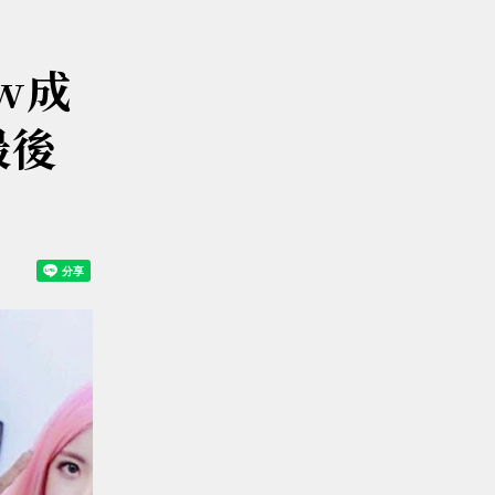
w成
最後