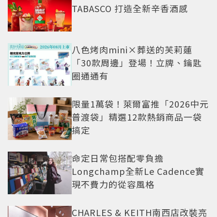
TABASCO 打造全新辛香酒感
八色烤肉mini×葬送的芙莉蓮
「30款周邊」登場！立牌、鑰匙
圈通通有
限量1萬袋！萊爾富推「2026中元
普渡袋」精選12款熱銷商品一袋
搞定
命定日常包搭配零負擔
Longchamp全新Le Cadence實
現不費力的從容風格
CHARLES & KEITH南西店改裝亮