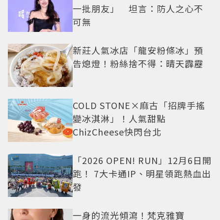
一批朋友」 坦言：防人之心不
可無
新莊人氣冰店「龍安粉條冰」預
告熄燈！粉絲捨不得：晴天霹靂
COLD STONE×麻古「招牌手搖
變冰淇淋」！人氣甜點
ChizCheese快閃台北
「2026 OPEN! RUN」12月6日開
跑！ 7大卡通IP、明星領跑熱血出
發
一身的流光傾瀉！梵克雅寶