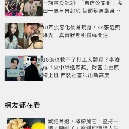
一族尋愛記2》「自信公關哥」塩
田一馬背景起底 街頭辣男翻身當
老闆
IU耳疾惡化後首現身！44張近照
曝光 真實狀態引粉絲關注
18億也救不了打工人體質？李浚
赫「爽中樂透頭獎」財富自由照
樣上班 西裝社畜帥出新高度
網友都在看
PR
減肥首選，檸檬加它，堅持一
週，腰細了，瘦到你懷疑人生