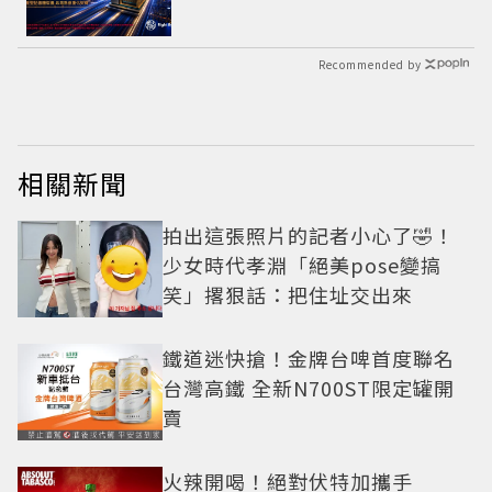
Recommended by
相關新聞
拍出這張照片的記者小心了🤣！
少女時代孝淵「絕美pose變搞
笑」撂狠話：把住址交出來
鐵道迷快搶！金牌台啤首度聯名
台灣高鐵 全新N700ST限定罐開
賣
火辣開喝！絕對伏特加攜手