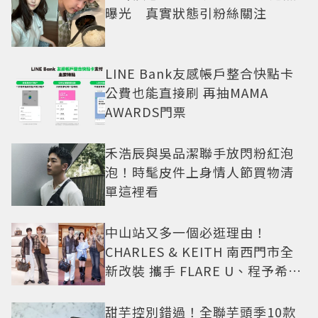
曝光 真實狀態引粉絲關注
LINE Bank友感帳戶整合快點卡
公費也能直接刷 再抽MAMA
AWARDS門票
禾浩辰與吳品潔聯手放閃粉紅泡
泡！時髦皮件上身情人節買物清
單這裡看
中山站又多一個必逛理由！
CHARLES & KEITH 南西門市全
新改裝 攜手 FLARE U、程予希演
繹秋季時尚
甜芋控別錯過！全聯芋頭季10款