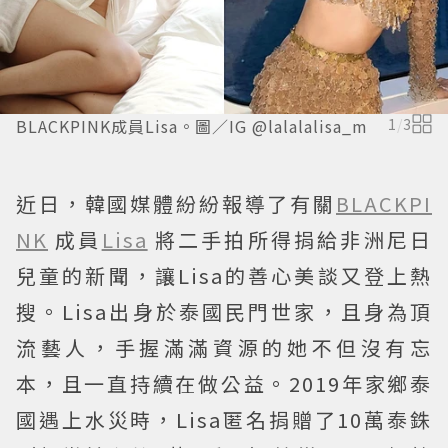
BLACKPINK成員Lisa。圖／IG @lalalalisa_m
1
/
3
近日，韓國媒體紛紛報導了有關
BLACKPI
NK
成員
Lisa
將二手拍所得捐給非洲尼日
兒童的新聞，讓Lisa的善心美談又登上熱
搜。Lisa出身於泰國民門世家，且身為頂
流藝人，手握滿滿資源的她不但沒有忘
本，且一直持續在做公益。2019年家鄉泰
國遇上水災時，Lisa匿名捐贈了10萬泰銖