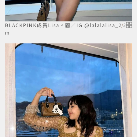
BLACKPINK成員Lisa。圖／IG @lalalalisa_
2
/
3
m