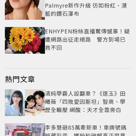
Palmyre新作升級 彷如粉紅、湛
藍的鑽石瀑布
ENHYPEN粉絲直播驚傳憾事！疑
遭網路出征走絕路 警方到場已
救不回
熱門文章
清純學霸人設翻車？《逐玉》田
曦薇「四敗愛因斯坦」智商、學
歷全輾壓 網酸：天才全靠旁白
李多慧砸85萬牽新車！車牌號碼
暗藏彩蛋 鐵粉秒破解真正用意