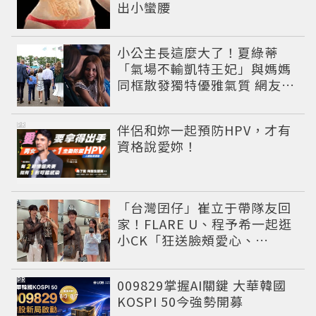
出小蠻腰
小公主長這麼大了！夏綠蒂
「氣場不輸凱特王妃」與媽媽
同框散發獨特優雅氣質 網友狂
讚
PR
伴侶和妳一起預防HPV，才有
資格說愛妳！
「台灣囝仔」崔立于帶隊友回
家！FLARE U、程予希一起逛
小CK「狂送臉頰愛心、
WINK」親曝中山站私藏必逛
名單
PR
009829掌握AI關鍵 大華韓國
KOSPI 50今強勢開募