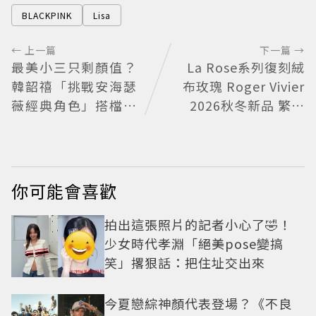
BLACKPINK
Lisa
← 上一篇
下一篇 →
最美小三只剩顏值？
La Rose系列復刻絨
韓韶禧「挑戰安海瑟
布玫瑰 Roger Vivier
薇經典角色」搭檔影
2026秋冬新品 繁花
帝實習生被嘲：看截
不褪
圖就感受到演技
你可能會喜歡
拍出這張照片的記者小心了🤣！
少女時代孝淵「絕美pose變搞
笑」撂狠話：把住址交出來
今夏戀綜神顏代表登場？《不良