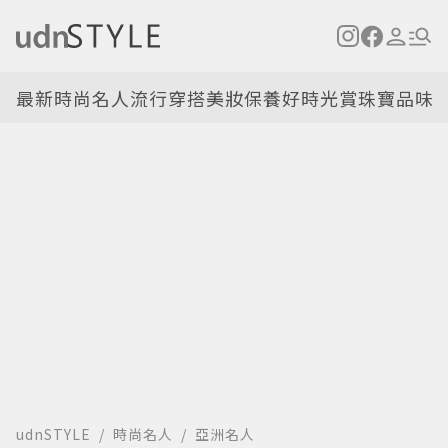
最新
時尚名人
流行穿搭
美妝保養
好時光
賞珠寶
品味
udnSTYLE
時尚名人
亞洲名人