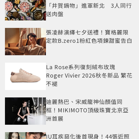
「井賀鍋物」進軍新北 3人同行
送肉盤
張凌赫演繹七夕送禮！寶格麗限
定款B.zero1粉紅色項鍊甜蜜告白
La Rose系列復刻絨布玫瑰
Roger Vivier 2026秋冬新品 繁花
不褪
迪麗熱巴、宋威龍神仙顏值同
框！MIKIMOTO頂級珠寶北京亞
洲首展
IU耳疾惡化後首現身！44張近照