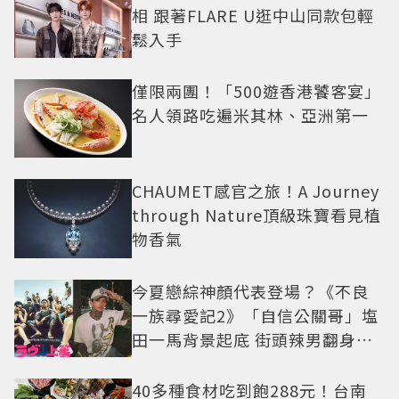
相 跟著FLARE U逛中山同款包輕
鬆入手
僅限兩團！「500遊香港饕客宴」
名人領路吃遍米其林、亞洲第一
CHAUMET感官之旅！A Journey
through Nature頂級珠寶看見植
物香氣
今夏戀綜神顏代表登場？《不良
一族尋愛記2》「自信公關哥」塩
田一馬背景起底 街頭辣男翻身當
老闆
40多種食材吃到飽288元！台南