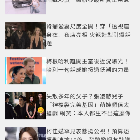
肯爺愛妻尺度全開！穿「透視連
身衣」夜店亮相 火辣造型引爆話
題
梅根哈利離開王室後近況曝光！
哈利一句話成她撐過低潮的力量
失散多年的父子？張凌赫兒子
「神複製完美基因」萌娃顏值太
搶戲 網笑：本人都生不出這麼像
柯佳嬿罕見表態挺公視！預算恐
遭刪凍逾10億 發聲掀網友熱議