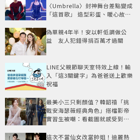
〈Umbrella〉封神舞台差點變成
「這首歌」 造型彩蛋、暖心故事
一次公開
偽單親4年半！安以軒低調做公
益 友人犯錯得捐百萬才過關
LINE父親節聊天室特效上線！輸
入「這3關鍵字」為爸爸送上歡樂
祝福
最美小三只剩顏值？韓韶禧「挑
戰安海瑟薇經典角色」搭檔影帝
實習生被嘲：看截圖就感受到演
技
這次不當仙女改當帥姐！迪麗熱