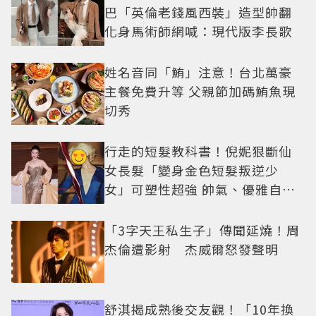
巴「英倫老錢風西裝」造型帥翻
化身馬術師網喊：現代版李長歌
姓名音同「鮪」注意！台北萬豪
主餐免費升等 父親節加碼鮪魚現
切秀
行走的短髮教科書！倪妮狠斷仙
女長髮「變身金色短髮叛逆少
女」可塑性超強 帥氣、優雅自由
切換
「3字天王私生子」傳聞延燒！周
杰倫遭影射 杰威爾怒發聲明
舒淇揭成熟後交友觀！「10年換