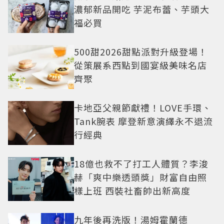
濃郁新品開吃 芋泥布蕾、芋頭大
福必買
500甜2026甜點派對升級登場！
從策展系西點到國宴級美味名店
齊聚
卡地亞父親節獻禮！LOVE手環、
Tank腕表 摩登新意演繹永不退流
行經典
18億也救不了打工人體質？李浚
赫「爽中樂透頭獎」財富自由照
樣上班 西裝社畜帥出新高度
九年後再洗版！湯姆霍蘭德