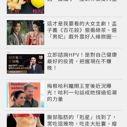
這才是我要看的大女主劇！孟
子義《百花殺》狠搧綠茶、選
「男妃」戲外靠好人緣掀圈內
好友應援潮
PR
立即諮詢HPV！是對自己健康
最好的投資，把握現在不嫌
晚！
梅根哈利離開王室後近況曝
光！哈利一句話成她撐過低潮
的力量
PR
腹部脂肪的「剋星」找到了，
常吃這幾物，吃走大肚囊，瘦