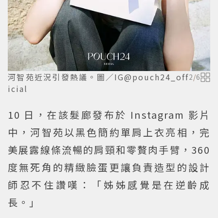
河智苑近況引發熱議。圖／IG@pouch24_off
2
/
6
icial
10 日，在該髮廊發布於 Instagram 影片
中，河智苑以黑色簡約單肩上衣亮相，完
美展露線條流暢的肩頸和零贅肉手臂，360
度無死角的精緻臉蛋更讓負責造型的設計
師忍不住讚嘆：「姊姊感覺是在逆齡成
長。」