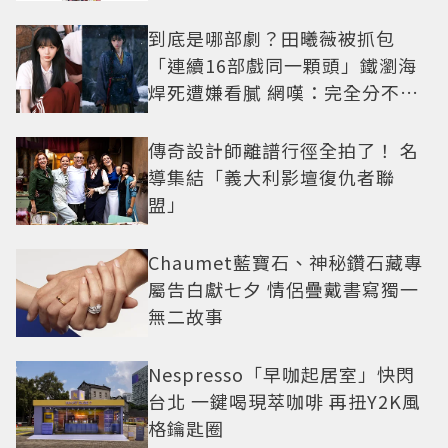
到底是哪部劇？田曦薇被抓包
「連續16部戲同一顆頭」鐵瀏海
焊死遭嫌看膩 網嘆：完全分不出
角色
傳奇設計師離譜行徑全拍了！ 名
導集結「義大利影壇復仇者聯
盟」
Chaumet藍寶石、神秘鑽石藏專
屬告白獻七夕 情侶疊戴書寫獨一
無二故事
Nespresso「早咖起居室」快閃
台北 一鍵喝現萃咖啡 再扭Y2K風
格鑰匙圈