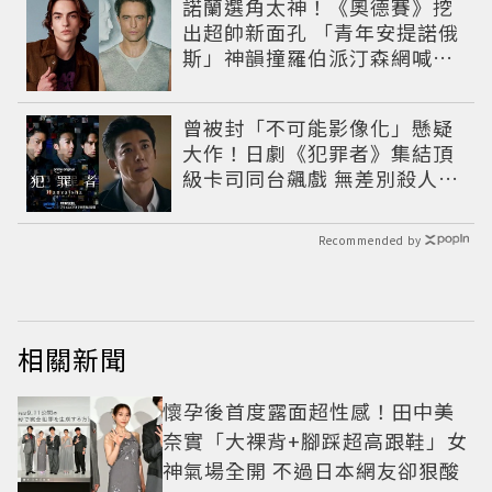
諾蘭選角太神！《奧德賽》挖
出超帥新面孔 「青年安提諾俄
斯」神韻撞羅伯派汀森網喊：
夢回愛德華！
曾被封「不可能影像化」懸疑
大作！日劇《犯罪者》集結頂
級卡司同台飆戲 無差別殺人案
捲出政商黑幕
Recommended by
相關新聞
懷孕後首度露面超性感！田中美
奈實「大裸背+腳踩超高跟鞋」女
神氣場全開 不過日本網友卻狠酸