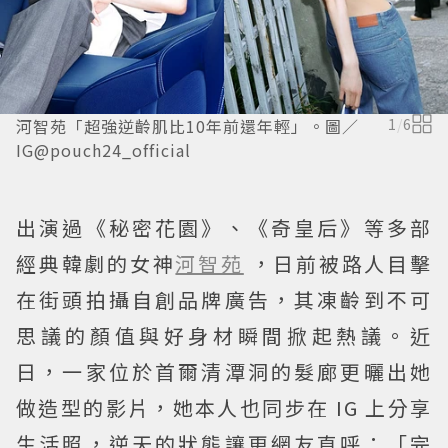
河智苑「超強逆齡肌比10年前還年輕」。圖／
1
/
6
IG@pouch24_official
出演過《秘密花園》、《奇皇后》等多部
經典韓劇的女神
河智苑
，日前被路人目擊
在街頭拍攝自創品牌廣告，其凍齡到不可
思議的顏值與好身材瞬間掀起熱議。近
日，一家位於首爾清潭洞的髮廊更曬出她
做造型的影片，她本人也同步在 IG 上分享
生活照，逆天的狀態讓更網友直呼：「完