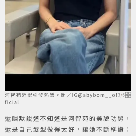
河智苑近況引發熱議。圖／IG@abybom__of
3
/
6
ficial
還幽默說道不知道是河智苑的美貌功勞，
還是自己髮型做得太好，讓她不斷稱讚：