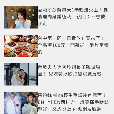
曝光
愛莉莎莎颱風天1舉動遭炎上！要
助理肉身護植栽 親回：不會被
吹走
台中第一間「鳥貴族」要來了！
全品項100元、開幕送「酥炸南蠻
蝦」
台玻夫人徐莉玲談長子離世原
因！ 兒媳譚以欣打破沉默反駁
捲粉絲Mina輕生爭議後首露面！
ENHYPEN西村力「燦笑揮手狀態
超好」又遭炎上 兩派網友戰翻