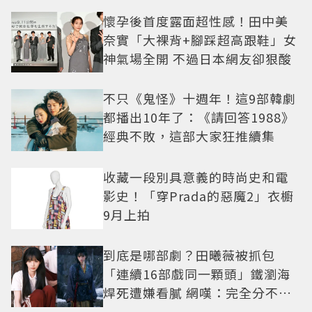
懷孕後首度露面超性感！田中美
奈實「大裸背+腳踩超高跟鞋」女
神氣場全開 不過日本網友卻狠酸
不只《鬼怪》十週年！這9部韓劇
都播出10年了：《請回答1988》
經典不敗，這部大家狂推續集
收藏一段別具意義的時尚史和電
影史！「穿Prada的惡魔2」衣櫥
9月上拍
到底是哪部劇？田曦薇被抓包
「連續16部戲同一顆頭」鐵瀏海
焊死遭嫌看膩 網嘆：完全分不出
角色