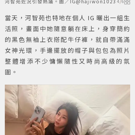
河智苑近況引發熱議。圖／IG@hajiwon1023
4
/
6
當天，河智苑也特地在個人 IG 曬出一組生
活照，畫面中她隨意躺在床上，身穿簡約
的黑色無袖上衣搭配牛仔褲，就自帶滿滿
女神光環，手邊擺放的帽子與包包為照片
整體增添不少慵懶隨性又時尚高級的氛
圍。