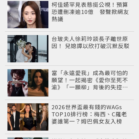
柯佳嬿罕見表態挺公視！預算
恐遭刪凍逾10億 發聲掀網友
熱議
台玻夫人徐莉玲談長子離世原
因！ 兒媳譚以欣打破沉默反駁
當「永遠愛我」成為最可怕的
願望！一起揭密《愛你至死不
渝》「一願柳」背後的失控愛
情與爆紅之路
2026世界盃最有錢的WAGs
TOP10排行榜：梅西、C羅老
婆誰第一？姆巴佩女友入榜