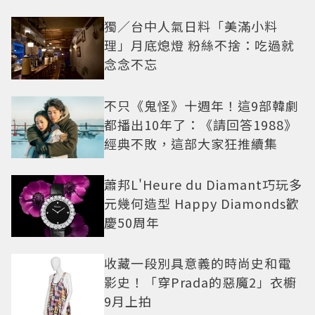
獨／台中人氣日料「美滿小料
理」月底熄燈 粉絲不捨：吃過就
念念不忘
不只《鬼怪》十週年！這9部韓劇
都播出10年了：《請回答1988》
經典不敗，這部大家狂推續集
蕭邦L'Heure du Diamant巧玩多
元幾何造型 Happy Diamonds歡
慶50周年
收藏一段別具意義的時尚史和電
影史！「穿Prada的惡魔2」衣櫥
9月上拍