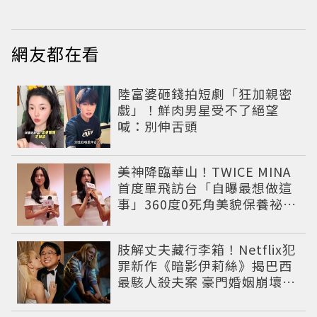
網友都在看
陸富婆砸錢拍短劇「狂加親密
戲」！鮮肉男星受不了絕望
喊：別伸舌頭
美神降臨華山！TWICE MINA
首度單飛訪台「自曝最想做這
事」360度0死角美貌保養祕訣
一次公開
肢解丈夫藏行李箱！Netflix犯
罪新作《暗影伊莉絲》揭巴西
最駭人殺夫案 豪門婚姻崩壞釀
致命慘劇