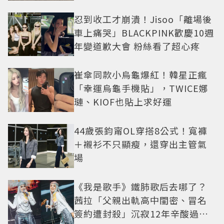
忍到收工才崩潰！Jisoo「離場後
車上痛哭」BLACKPINK歡慶10週
年變道歉大會 粉絲看了超心疼
崔傘同款小烏龜爆紅！韓星正瘋
「幸運烏龜手機貼」，TWICE娜
璉、KIOF也貼上求好運
44歲張鈞甯OL穿搭8公式！寬褲
＋襯衫不只顯瘦，還穿出主管氣
場
《我是歌手》鐵肺歌后去哪了？
茜拉「父親出軌高中閨密、冒名
簽約遭封殺」沉寂12年辛酸過往