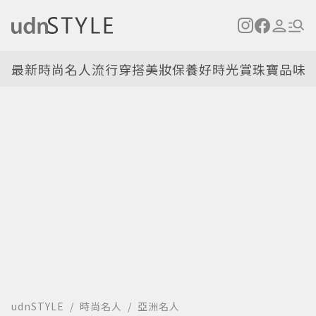
最新
時尚名人
流行穿搭
美妝保養
好時光
賞珠寶
品味
udnSTYLE
時尚名人
亞洲名人