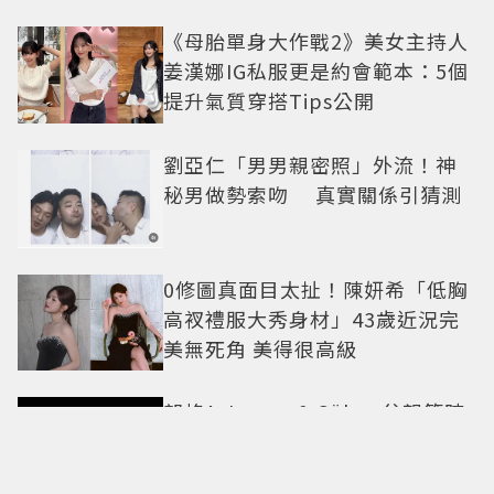
《母胎單身大作戰2》美女主持人
姜漢娜IG私服更是約會範本：5個
提升氣質穿搭Tips公開
劉亞仁「男男親密照」外流！神
秘男做勢索吻 真實關係引猜測
0修圖真面目太扯！陳妍希「低胸
高衩禮服大秀身材」43歲近況完
美無死角 美得很高級
朗格A. Lange & Söhne父親節時
計推薦 古風、傳承與收藏的一次
滿足