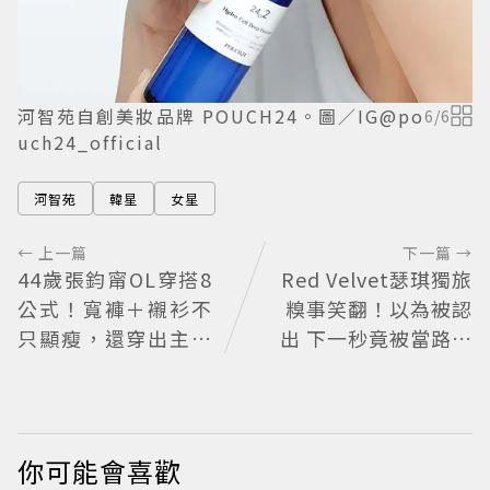
河智苑自創美妝品牌 POUCH24。圖／IG@po
6
/
6
uch24_official
河智苑
韓星
女星
← 上一篇
下一篇 →
44歲張鈞甯OL穿搭8
Red Velvet瑟琪獨旅
公式！寬褲＋襯衫不
糗事笑翻！以為被認
只顯瘦，還穿出主管
出 下一秒竟被當路人
氣場
幫忙拍照
你可能會喜歡