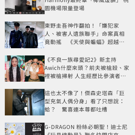
園機場限量登場
東野圭吾神作翻拍！「嫌犯家
人、被害人遺族聯手」命案真相
竟動搖 《天使與蝙蝠》超越懸
疑框架展開
《不良一族尋愛記2》新主持
Awich什麼來頭？前夫被槍殺、家
裡被槍掃射 人生經歷比參演者還
抓馬！
這也太不像了！傑森史塔森「巨
型充氣人偶分身」看了只想說：
蛤？ 驚喜連本尊都吐槽
G-DRAGON 粉絲必朝聖！迪士尼
《玩具總動員》聯名快閃店來