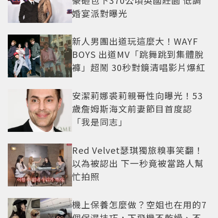
婚宴派對曝光
新人男團出道玩這麼大！WAYF
BOYS 出道MV「跳舞跳到集體脫
褲」超鬧 30秒對鏡清唱影片爆紅
安潔莉娜裘莉親哥性向曝光！53
歲詹姆斯海文前妻節目首度認
「我是同志」
Red Velvet瑟琪獨旅糗事笑翻！
以為被認出 下一秒竟被當路人幫
忙拍照
機上保養怎麼做？空姐也在用的7
個保濕技巧，下飛機不乾燥、不