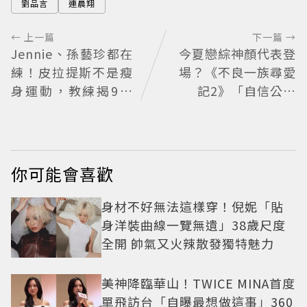
劉品言
連晨翔
← 上一篇
下一篇 →
Jennie、孫藝珍都在
今夏戀綜神顏代表登
練！皮拉提斯不是瘦
場？《不良一族尋愛
身運動，教練揭9大
記2》「自信公關
迷思、選課真相
哥」塩田一馬背景起
底 街頭辣男翻身當老
闆
你可能會喜歡
身材不好無法這樣穿！倪妮「貼
身洋裝曲線一覽無遺」38歲尺度
全開 帥氣又火辣散發獨特魅力
美神降臨華山！TWICE MINA首度
單飛訪台「自曝最想做這事」360