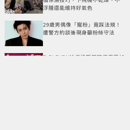
浮腫還能維持好氣色
29歲男偶像「寵粉」竟踩法規！
遭警方約談後現身籲粉絲守法
7-ELEVEN哈根達斯限時優惠再加
碼 迷你杯、雪糕、雪酥「買10送
13」
全國電子台南仁德中山店開幕！
限時5天指定家電9折 還有每日限
量商品
明知道不快樂卻離不開！揭開
「有毒關係」的情感陷阱 那些讓