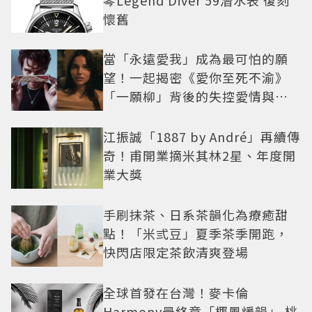
懷舊
當「永遠愛我」成為最可怕的願
望！一起揭密《愛你至死不渝》
「一願柳」背後的失控愛情與爆
紅之路
江振誠「1887 by André」再續傳
奇！甫開業摘米其林2星、年度開
業大獎
手刷抹茶、日系茶韻化為療癒甜
點！「米弎豆」夏季茶季開跑，
快閃店限定茶飲清爽登場
全球首發在台灣！麥卡倫
Harmony最終章「椰風煖韻」 桃