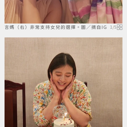
言媽（右）非常支持女兒的選擇。圖／摘自IG
1
/
5