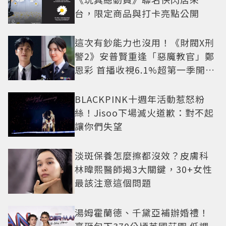
台，限定商品與打卡亮點公開
這次有鈔能力也沒用！《財閥X刑
警2》安普賢重逢「惡魔教官」鄭
恩彩 首播收視6.1%超第一季開紅
盤
BLACKPINK十週年活動惹怒粉
絲！Jisoo下場滅火道歉：對不起
讓你們失望
淡斑保養怎麼擦都沒效？皮膚科
林暐熙醫師揭3大關鍵，30+女性
最該注意這個問題
湯姆霍蘭德、千黛亞補辦婚禮！
豪砸包下370公頃英國莊園 低調