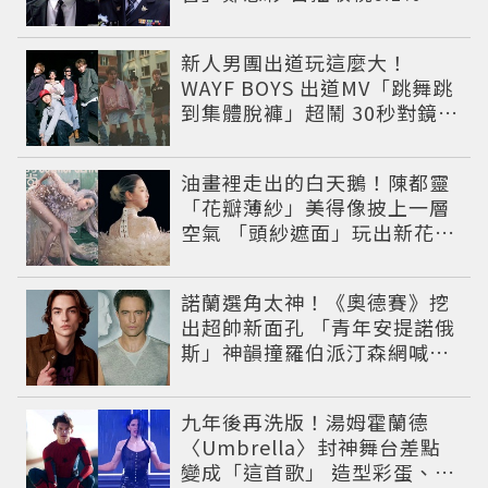
第一季開紅盤
新人男團出道玩這麼大！
WAYF BOYS 出道MV「跳舞跳
到集體脫褲」超鬧 30秒對鏡清
唱影片爆紅
油畫裡走出的白天鵝！陳都靈
「花瓣薄紗」美得像披上一層
空氣 「頭紗遮面」玩出新花樣
朦朧美感太仙
諾蘭選角太神！《奧德賽》挖
出超帥新面孔 「青年安提諾俄
斯」神韻撞羅伯派汀森網喊：
夢回愛德華！
九年後再洗版！湯姆霍蘭德
〈Umbrella〉封神舞台差點
變成「這首歌」 造型彩蛋、暖