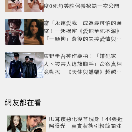
度0死角美貌保養祕訣一次公開
當「永遠愛我」成為最可怕的願
望！一起揭密《愛你至死不渝》
「一願柳」背後的失控愛情與爆
紅之路
東野圭吾神作翻拍！「嫌犯家
人、被害人遺族聯手」命案真相
竟動搖 《天使與蝙蝠》超越懸
疑框架展開
網友都在看
IU耳疾惡化後首現身！44張近
照曝光 真實狀態引粉絲關注