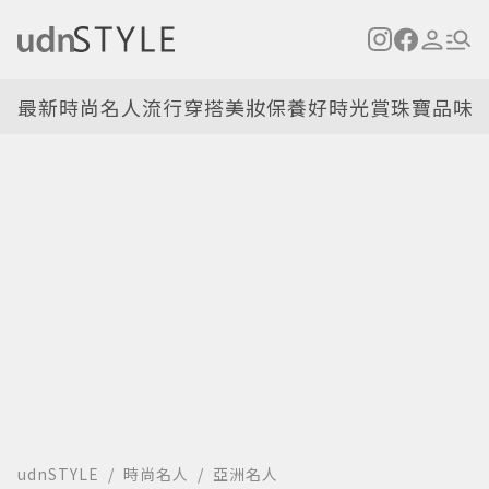
最新
時尚名人
流行穿搭
美妝保養
好時光
賞珠寶
品味
udnSTYLE
時尚名人
亞洲名人