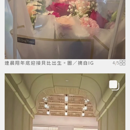
連晨翔年底迎接貝比出生。圖／摘自IG
4
/
5