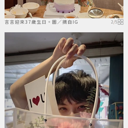
言言迎來37歲生日。圖／摘自IG
2
/
5