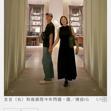
言言（右）和連晨翔今年閃婚。圖／摘自IG
5
/
5