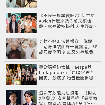
《不良一族尋愛記2》新主持
Awich什麼來頭？前夫被槍
殺、家裡被槍掃射 人生經歷比
參演者還抓馬！
身材不好無法這樣穿！倪妮
「貼身洋裝曲線一覽無遺」38
歲尺度全開 帥氣又火辣散發獨
特魅力
零對嘴唱跳太扯！aespa登
Lollapalooza「連唱14首全
開麥」殺瘋了 她音量開掛穩到
像吞CD
這次有鈔能力也沒用！《財閥
X刑警2》安普賢重逢「惡魔教
官」鄭恩彩 首播收視6.1%超