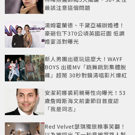
最該注意這個問題
湯姆霍蘭德、千黛亞補辦婚禮！
豪砸包下370公頃英國莊園 低調
婚宴派對曝光
新人男團出道玩這麼大！WAYF
BOYS 出道MV「跳舞跳到集體脫
褲」超鬧 30秒對鏡清唱影片爆紅
安潔莉娜裘莉親哥性向曝光！53
歲詹姆斯海文前妻節目首度認
「我是同志」
Red Velvet瑟琪獨旅糗事笑翻！
以為被認出 下一秒竟被當路人幫