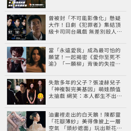
曾被封「不可能影像化」懸疑
大作！日劇《犯罪者》集結頂
級卡司同台飆戲 無差別殺人案
捲出政商黑幕
當「永遠愛我」成為最可怕的
願望！一起揭密《愛你至死不
渝》「一願柳」背後的失控愛
情與爆紅之路
失散多年的父子？張凌赫兒子
「神複製完美基因」萌娃顏值
太搶戲 網笑：本人都生不出這
麼像
油畫裡走出的白天鵝！陳都靈
「花瓣薄紗」美得像披上一層
空氣 「頭紗遮面」玩出新花樣