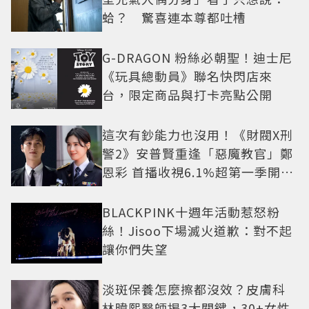
蛤？ 驚喜連本尊都吐槽
G-DRAGON 粉絲必朝聖！迪士尼
《玩具總動員》聯名快閃店來
台，限定商品與打卡亮點公開
這次有鈔能力也沒用！《財閥X刑
警2》安普賢重逢「惡魔教官」鄭
恩彩 首播收視6.1%超第一季開紅
盤
BLACKPINK十週年活動惹怒粉
絲！Jisoo下場滅火道歉：對不起
讓你們失望
淡斑保養怎麼擦都沒效？皮膚科
林暐熙醫師揭3大關鍵，30+女性