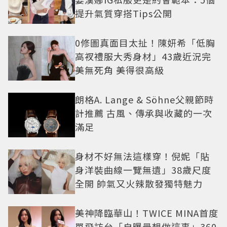
提升氣質穿搭Tips公開
0修圖真面目太扯！陳妍希「低胸
高衩禮服大秀身材」43歲近況完
美無死角 美得很高級
朗格A. Lange & Söhne父親節時
計推薦 古風、傳承與收藏的一次
滿足
身材不好無法這樣穿！倪妮「貼
身洋裝曲線一覽無遺」38歲尺度
全開 帥氣又火辣散發獨特魅力
美神降臨華山！TWICE MINA首度
單飛訪台「自曝最想做這事」360