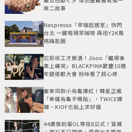
無二故事
Nespresso「早咖起居室」快閃
台北 一鍵喝現萃咖啡 再扭Y2K風
格鑰匙圈
忍到收工才崩潰！Jisoo「離場後
車上痛哭」BLACKPINK歡慶10週
年變道歉大會 粉絲看了超心疼
崔傘同款小烏龜爆紅！韓星正瘋
「幸運烏龜手機貼」，TWICE娜
璉、KIOF也貼上求好運
44歲張鈞甯OL穿搭8公式！寬褲
＋襯衫不只顯瘦，還穿出主管氣