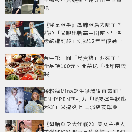
場
《我是歌手》鐵肺歌后去哪了？
茜拉「父親出軌高中閨密、冒名
簽約遭封殺」沉寂12年辛酸過往
曝光
台中第一間「鳥貴族」要來了！
全品項100元、開幕送「酥炸南蠻
蝦」
捲粉絲Mina輕生爭議後首露面！
ENHYPEN西村力「燦笑揮手狀態
超好」又遭炎上 兩派網友戰翻
《母胎單身大作戰2》美女主持人
姜漢娜IG私服更是約會範本：5個