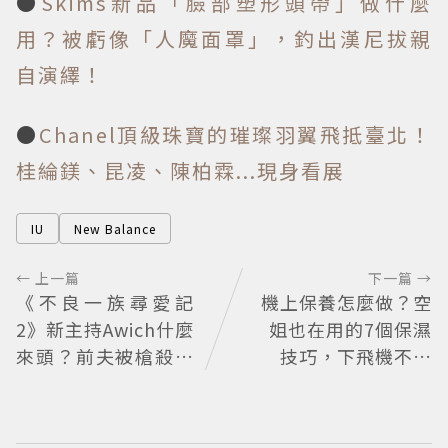
●
Skims新品「臉部塑形頭帶」做什麼
用？被虧像「人魔面罩」，釣出漢尼拔親
自演繹！
●
Chanel頂級珠寶的璀璨羽翼飛抵臺北！
桂綸鎂、昆凌、陳柏霖...現身看展
IU
New Balance
← 上一篇
下一篇 →
《不良一族尋愛記
機上保養怎麼做？空
2》新主持Awich什麼
姐也在用的7個保濕
來頭？前夫被槍殺、
技巧，下飛機不乾
家裡被槍掃射 人生經
燥、不浮腫還能維持
歷比參演者還抓馬！
好氣色