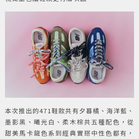
本次推出的471鞋款共有夕暮橘、海洋藍、
墨影黑、曦光白、柔木棕共五種配色，從
甜美馬卡龍色系到經典實搭中性色都有，