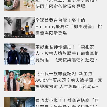
快閃店限定茶飲清爽登場
全球首發在台灣！麥卡倫
Harmony最終章「椰風煖韻」 桃
園機場限量登場
東野圭吾神作翻拍！「嫌犯家
人、被害人遺族聯手」命案真相
竟動搖 《天使與蝙蝠》超越懸
疑框架展開
《不良一族尋愛記2》新主持
Awich什麼來頭？前夫被槍殺、家
裡被槍掃射 人生經歷比參演者還
抓馬！
這也太不像了！傑森史塔森「巨
型充氣人偶分身」看了只想說：