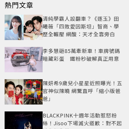
熱門文章
清純學霸人設翻車？《逐玉》田
曦薇「四敗愛因斯坦」智商、學
歷全輾壓 網酸：天才全靠旁白
李多慧砸85萬牽新車！車牌號碼
暗藏彩蛋 鐵粉秒破解真正用意
陳妍希9歲兒小星星近照曝光！五
官神似陳曉 網驚直呼「縮小版爸
爸」
BLACKPINK十週年活動惹怒粉
絲！Jisoo下場滅火道歉：對不起