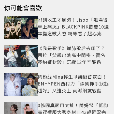
你可能會喜歡
忍到收工才崩潰！Jisoo「離場後
車上痛哭」BLACKPINK歡慶10週
年變道歉大會 粉絲看了超心疼
《我是歌手》鐵肺歌后去哪了？
茜拉「父親出軌高中閨密、冒名
簽約遭封殺」沉寂12年辛酸過往
曝光
捲粉絲Mina輕生爭議後首露面！
ENHYPEN西村力「燦笑揮手狀態
超好」又遭炎上 兩派網友戰翻
0修圖真面目太扯！陳妍希「低胸
高衩禮服大秀身材」43歲近況完