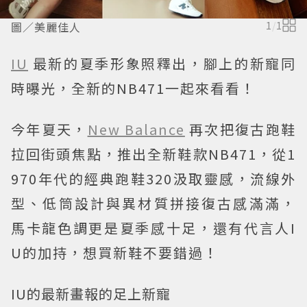
圖／美麗佳人
1
/
1
IU
最新的夏季形象照釋出，腳上的新寵同
時曝光，全新的NB471一起來看看！
今年夏天，
New Balance
再次把復古跑鞋
拉回街頭焦點，推出全新鞋款NB471，從1
970年代的經典跑鞋320汲取靈感，流線外
型、低筒設計與異材質拼接復古感滿滿，
馬卡龍色調更是夏季感十足，還有代言人I
U的加持，想買新鞋不要錯過！
IU的最新畫報的足上新寵