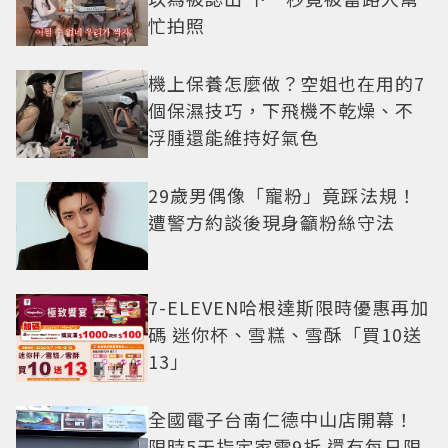
忙拍照
機上保養怎麼做？空姐也在用的7
個保濕技巧，下飛機不乾燥、不
浮腫還能維持好氣色
29歲男偶像「寵粉」竟踩法規！
遭警方約談後現身籲粉絲守法
7-ELEVEN哈根達斯限時優惠再加
碼 迷你杯、雪糕、雪酥「買10送
13」
全國電子台南仁德中山店開幕！
限時5天指定家電9折 還有每日限