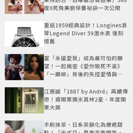
度0死角美貌保養祕訣一次公開
重返1959經典設計！Longines浪
琴Legend Diver 59潛水表 復刻
懷舊
當「永遠愛我」成為最可怕的願
望！一起揭密《愛你致死不渝》
「一願柳」背後的失控愛情與爆
紅之路
江振誠「1887 by André」再續傳
奇！甫開業摘米其林2星、年度開
業大獎
手刷抹茶、日系茶韻化為療癒甜
點！「米弎豆」夏季茶季開跑，