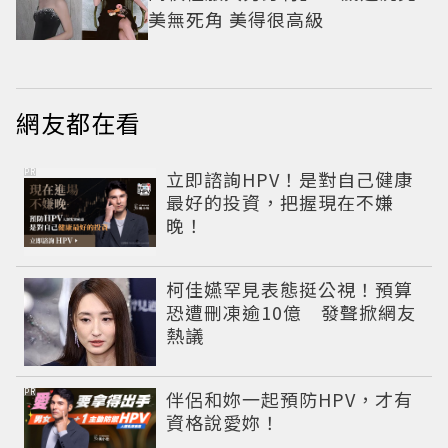
美無死角 美得很高級
網友都在看
PR
立即諮詢HPV！是對自己健康
最好的投資，把握現在不嫌
晚！
柯佳嬿罕見表態挺公視！預算
恐遭刪凍逾10億 發聲掀網友
熱議
PR
伴侶和妳一起預防HPV，才有
資格說愛妳！