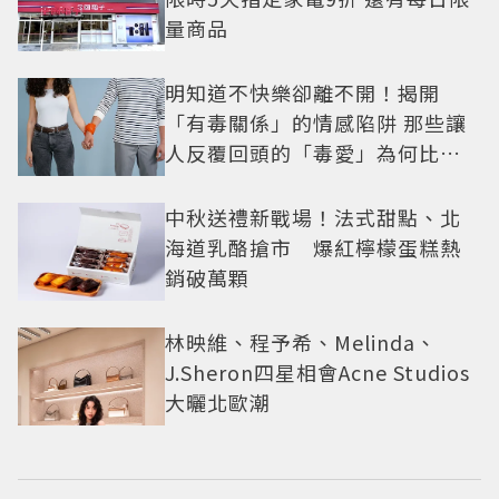
量商品
明知道不快樂卻離不開！揭開
「有毒關係」的情感陷阱 那些讓
人反覆回頭的「毒愛」為何比菸
還難戒？
中秋送禮新戰場！法式甜點、北
海道乳酪搶市 爆紅檸檬蛋糕熱
銷破萬顆
林映維、程予希、Melinda、
J.Sheron四星相會Acne Studios
大曬北歐潮