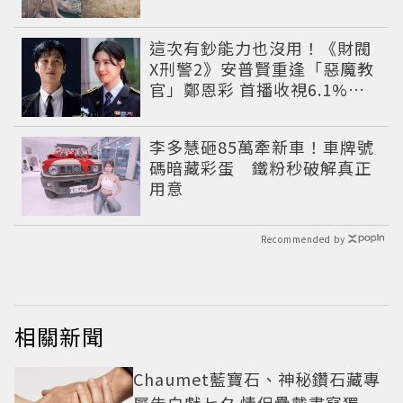
朦朧美感太仙
這次有鈔能力也沒用！《財閥
X刑警2》安普賢重逢「惡魔教
官」鄭恩彩 首播收視6.1%超
第一季開紅盤
李多慧砸85萬牽新車！車牌號
碼暗藏彩蛋 鐵粉秒破解真正
用意
Recommended by
相關新聞
Chaumet藍寶石、神秘鑽石藏專
屬告白獻七夕 情侶疊戴書寫獨一