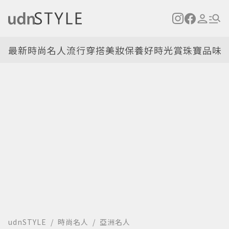
最新
時尚名人
流行穿搭
美妝保養
好時光
賞珠寶
品味
udnSTYLE
時尚名人
亞洲名人