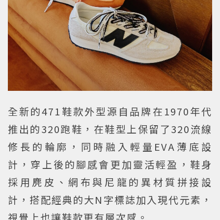
全新的471鞋款外型源自品牌在1970年代
推出的320跑鞋，在鞋型上保留了320流線
修長的輪廓，同時融入輕量EVA薄底設
計，穿上後的腳感會更加靈活輕盈，鞋身
採用麂皮、網布與尼龍的異材質拼接設
計，搭配經典的大N字標誌加入現代元素，
視覺上也讓鞋款更有層次感。