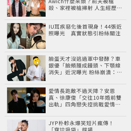
Awich什麼來頭？前夫被槍
殺、家裡被槍掃射 人生經歷比
參演者還抓馬！
IU耳疾惡化後首現身！44張近
照曝光 真實狀態引粉絲關注
臉蛋天才沒逃過軍中發酵？車
銀優「臉頰腫成饅頭、下顎線
消失」近況曝光 粉絲崩潰：空
氣有酵母😭
愛情長跑敵不過天降？安恩
真、徐康俊「交往10年婚前雙
出軌」四角戀失控挑戰愛情底
線
JYP朴軫永爆笑短片瘋傳！
「穿垃圾袋」趕場