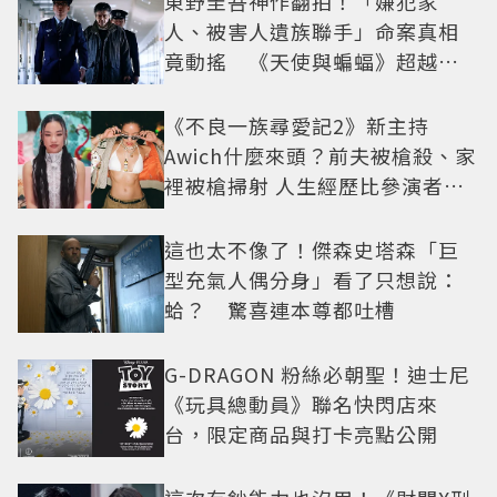
東野圭吾神作翻拍！「嫌犯家
人、被害人遺族聯手」命案真相
竟動搖 《天使與蝙蝠》超越懸
疑框架展開
《不良一族尋愛記2》新主持
Awich什麼來頭？前夫被槍殺、家
裡被槍掃射 人生經歷比參演者還
抓馬！
這也太不像了！傑森史塔森「巨
型充氣人偶分身」看了只想說：
蛤？ 驚喜連本尊都吐槽
G-DRAGON 粉絲必朝聖！迪士尼
《玩具總動員》聯名快閃店來
台，限定商品與打卡亮點公開