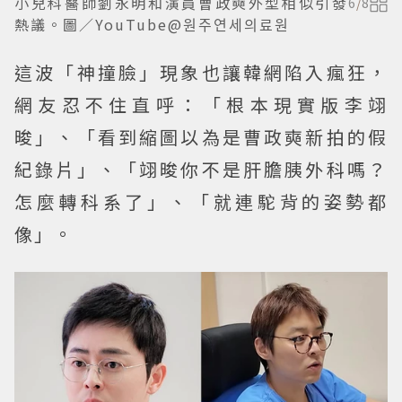
小兒科醫師劉永明和演員曹政奭外型相似引發
6
/
8
熱議。圖／YouTube@원주연세의료원
這波「神撞臉」現象也讓韓網陷入瘋狂，
網友忍不住直呼：「根本現實版李翊
晙」、「看到縮圖以為是曹政奭新拍的假
紀錄片」、「翊晙你不是肝膽胰外科嗎？
怎麼轉科系了」、「就連駝背的姿勢都
像」。