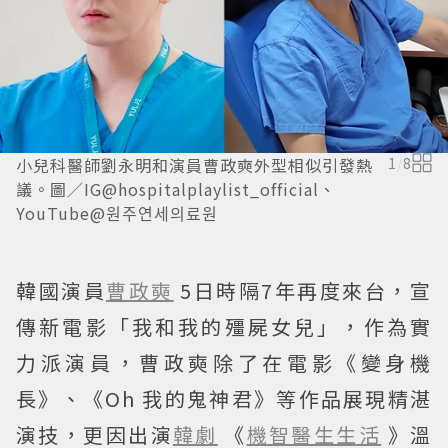
小兒科醫師劉永明和演員曹政奭外型相似引發熱
1
/
8
議。圖／IG@hospitalplaylist_official、
YouTube@원주연세의료원
韓國演員
曹政奭
5日時隔7年再度來台，宣
傳新電影「我和我的殭屍女兒」，作為實
力派演員，曹政奭除了在電影《變身機
長》、《Oh 我的鬼神君》等作品展現精湛
演技，更因出演
韓劇
《
機智醫生生活
》溫