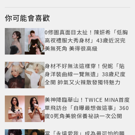
你可能會喜歡
0修圖真面目太扯！陳妍希「低胸
高衩禮服大秀身材」43歲近況完
美無死角 美得很高級
身材不好無法這樣穿！倪妮「貼
身洋裝曲線一覽無遺」38歲尺度
全開 帥氣又火辣散發獨特魅力
美神降臨華山！TWICE MINA首度
單飛訪台「自曝最想做這事」360
度0死角美貌保養祕訣一次公開
當「永遠愛我」成為最可怕的願