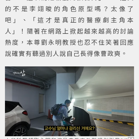
的不是李翊晙的角色原型嗎？太像了
吧」、「這才是真正的醫療劇主角本
人」！隨著在網路上掀起越來越高的討論
熱度，本尊劉永明教授也忍不住笑著回應
說確實有聽過別人說自己長得像曹政奭。