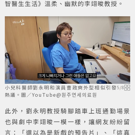
智醫生生活》溫柔、幽默的李翊晙教授。
小兒科醫師劉永明和演員曹政奭外型相似引發
5
/
8
熱議。圖／YouTube@원주연세의료원
此外，劉永明教授騎腳踏車上班通勤場景
也與劇中李翊晙一模一樣，讓網友紛紛留
言：「還以為是新戲的預告片」、「這真