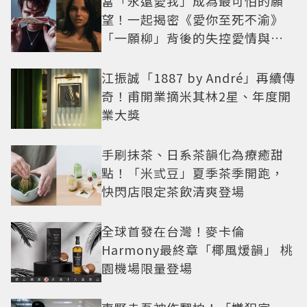
當「永遠愛我」成為最可怕的願
望！一起揭密《愛你至死不渝》
「一願柳」背後的失控愛情與爆
紅之路
江振誠「1887 by André」再續傳
奇！甫開業摘米其林2星、年度開
業大獎
手刷抹茶、日系茶韻化為療癒甜
點！「米弎豆」夏季茶季開跑，
快閃店限定茶飲清爽登場
全球首發在台灣！麥卡倫
Harmony最終章「椰風煖韻」 桃
園機場限量登場