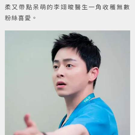
柔又帶點呆萌的李翊晙醫生一角收穫無數
粉絲喜愛。