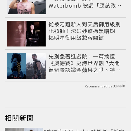
Waterbomb 被虧「應該改名
JPG」
從被刁難新人到天后御用級別
化妝師！沈妙妙熬過黑暗期
揭明星御用級妝容關鍵
先別急著進戲院！一篇搞懂
《奧德賽》史詩世界觀 7大關
鍵背景認識金蘋果之爭、特洛
伊戰爭與英雄悲劇
Recommended by
相關新聞