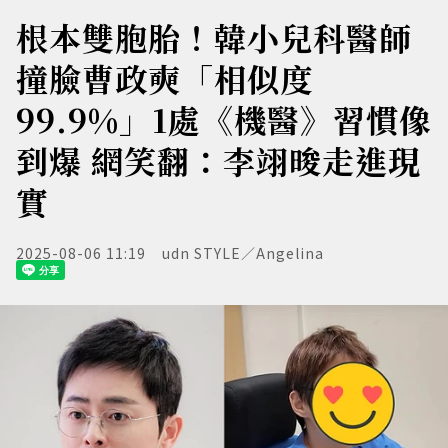
根本雙胞胎！韓小兒科醫師
撞臉曹政奭「相似度
99.9%」1處《機醫》習慣像
到爆 網笑翻：李翊晙走進現
實
2025-08-06 11:19
udn STYLE／Angelina