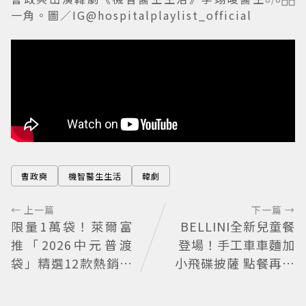
一角。圖／IG@hospitalplaylist_official
曹政奭
機智醫生生活
韓劇
← 上一篇
下一篇 →
限量1萬袋！萊爾富
BELLINI全新兒童餐
推「2026中元普渡
登場！手工車車麵加
袋」精選12款熱銷商
小飛碟披薩 點餐再送
品一袋搞定
貼紙