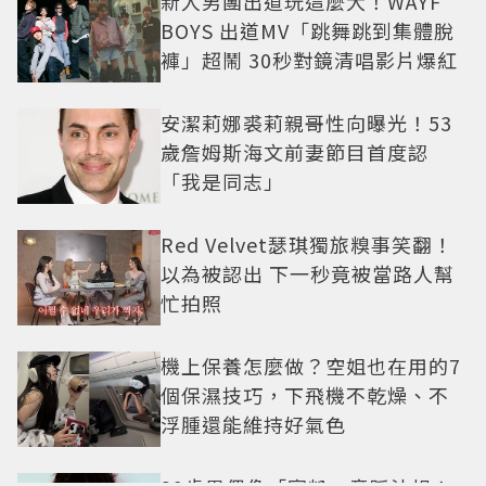
新人男團出道玩這麼大！WAYF
BOYS 出道MV「跳舞跳到集體脫
褲」超鬧 30秒對鏡清唱影片爆紅
安潔莉娜裘莉親哥性向曝光！53
歲詹姆斯海文前妻節目首度認
「我是同志」
Red Velvet瑟琪獨旅糗事笑翻！
以為被認出 下一秒竟被當路人幫
忙拍照
機上保養怎麼做？空姐也在用的7
個保濕技巧，下飛機不乾燥、不
浮腫還能維持好氣色