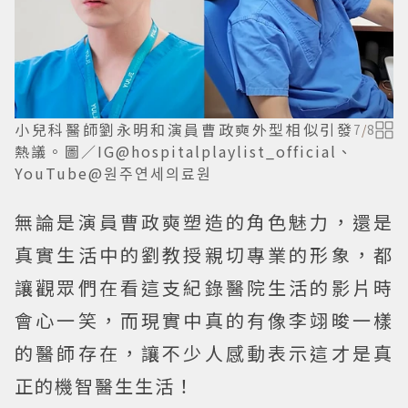
小兒科醫師劉永明和演員曹政奭外型相似引發
7
/
8
熱議。圖／IG@hospitalplaylist_official、
YouTube@원주연세의료원
無論是演員曹政奭塑造的角色魅力，還是
真實生活中的劉教授親切專業的形象，都
讓觀眾們在看這支紀錄醫院生活的影片時
會心一笑，而現實中真的有像李翊晙一樣
的醫師存在，讓不少人感動表示這才是真
正的機智醫生生活！