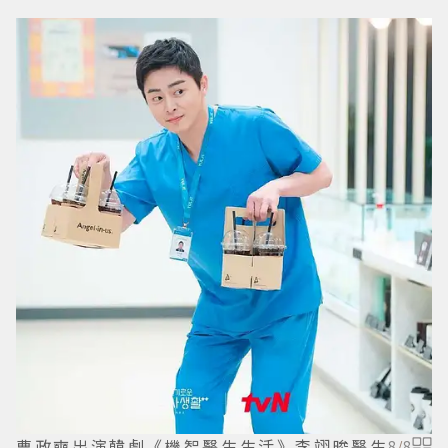
曹政奭出演韓劇《機智醫生生活》李翊晙醫生
8
/
8