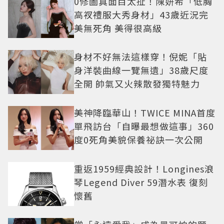
0修圖真面目太扯！陳妍希「低胸
高衩禮服大秀身材」43歲近況完
美無死角 美得很高級
身材不好無法這樣穿！倪妮「貼
身洋裝曲線一覽無遺」38歲尺度
全開 帥氣又火辣散發獨特魅力
美神降臨華山！TWICE MINA首度
單飛訪台「自曝最想做這事」360
度0死角美貌保養祕訣一次公開
重返1959經典設計！Longines浪
琴Legend Diver 59潛水表 復刻
懷舊