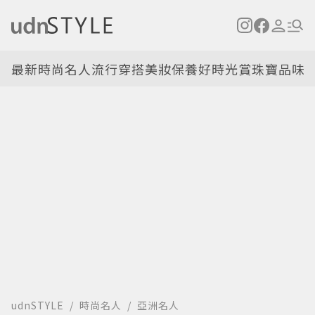
最新
時尚名人
流行穿搭
美妝保養
好時光
賞珠寶
品味
udnSTYLE
時尚名人
亞洲名人