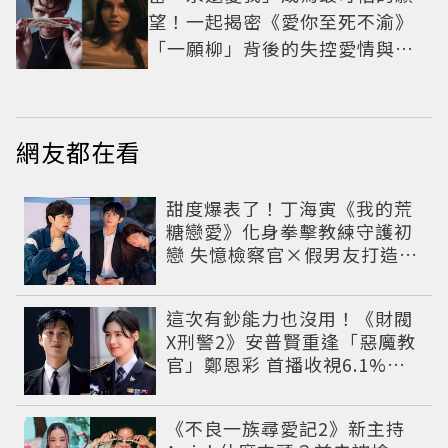
望！一起揭密《愛你至死不渝》
「一願柳」背後的失控愛情與爆
紅之路
網友都在看
甜度爆表了！丁海寅《我的荒
糖戀愛》化身拳擊教練守護初
戀 失憶檢察官×假男友打造今
夏必看小甜劇
這次有鈔能力也沒用！《財閥
X刑警2》安普賢重逢「惡魔教
官」鄭恩彩 首播收視6.1%超
第一季開紅盤
《不良一族尋愛記2》新主持