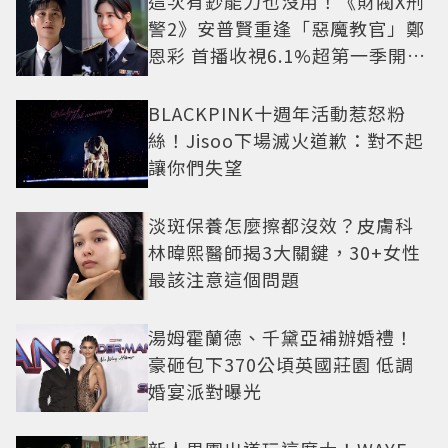
這次有鈔能力也沒用！《財閥X刑
警2》安普賢重逢「惡魔教官」鄭
恩彩 首播收視6.1%超第一季開紅
盤
BLACKPINK十週年活動惹怒粉
絲！Jisoo下場滅火道歉：對不起
讓你們失望
淡斑保養怎麼擦都沒效？皮膚科
林暐熙醫師揭3大關鍵，30+女性
最該注意這個問題
湯姆霍蘭德、千黛亞補辦婚禮！
豪砸包下370公頃英國莊園 低調
婚宴派對曝光