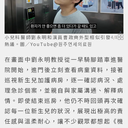
小兒科醫師劉永明和演員曹政奭外型相似引發
4
/
8
熱議。圖／YouTube@원주연세의료원
在畫面中劉永明教授從一早騎腳踏車進醫
院開始，進門後立刻查看病童資料，接著
巡視新生兒加護病房，逐一確認病況、處
理急診個案，並親自與家屬溝通、解釋病
情。即使結束巡房，他仍不時回頭再次確
認每一位新生兒的狀況，展現出極高的責
任感與溫柔耐心，讓不少觀眾都想起《機