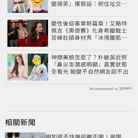
變搞笑」撂狠話：把住址交出
來
變性後迎事業新篇章！艾略特
佩吉《奧德賽》化身希臘戰士
苦練壯碩身材秀「冰塊腹肌」
重返好萊塢
神顏美貌怎麼了？朴敏英近照
「鼻尖澎潤感明顯」真實狀態
全看光 臉變不自然網友認不出
Recommended by
相關新聞
明知道不快樂卻離不開！揭開