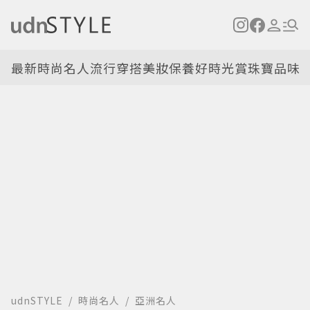
最新
時尚名人
流行穿搭
美妝保養
好時光
賞珠寶
品味
udnSTYLE
時尚名人
亞洲名人