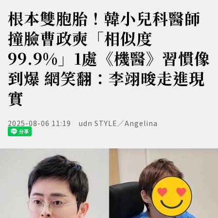
根本雙胞胎！韓小兒科醫師
撞臉曹政奭「相似度
99.9%」1處《機醫》習慣像
到爆 網笑翻：李翊晙走進現
實
2025-08-06 11:19
udn STYLE／Angelina