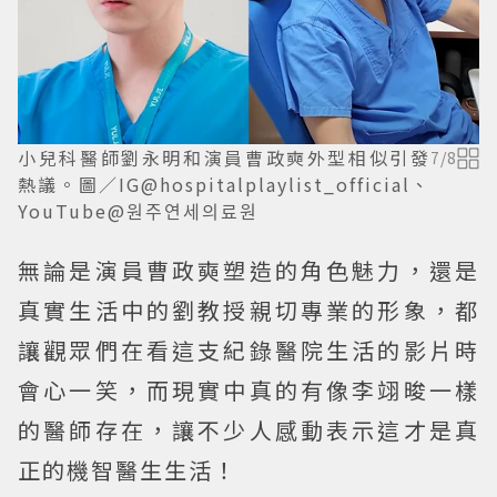
小兒科醫師劉永明和演員曹政奭外型相似引發
7
/
8
熱議。圖／IG@hospitalplaylist_official、
YouTube@원주연세의료원
無論是演員曹政奭塑造的角色魅力，還是
真實生活中的劉教授親切專業的形象，都
讓觀眾們在看這支紀錄醫院生活的影片時
會心一笑，而現實中真的有像李翊晙一樣
的醫師存在，讓不少人感動表示這才是真
正的機智醫生生活！