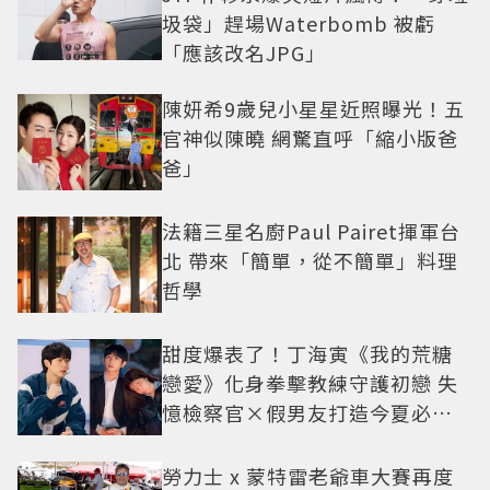
圾袋」趕場Waterbomb 被虧
「應該改名JPG」
陳妍希9歲兒小星星近照曝光！五
官神似陳曉 網驚直呼「縮小版爸
爸」
法籍三星名廚Paul Pairet揮軍台
北 帶來「簡單，從不簡單」料理
哲學
甜度爆表了！丁海寅《我的荒糖
戀愛》化身拳擊教練守護初戀 失
憶檢察官×假男友打造今夏必看
小甜劇
勞力士 x 蒙特雷老爺車大賽再度