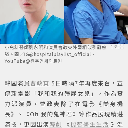
小兒科醫師劉永明和演員曹政奭外型相似引發熱
1
/
8
議。圖／IG@hospitalplaylist_official、
YouTube@원주연세의료원
韓國演員
曹政奭
5日時隔7年再度來台，宣
傳新電影「我和我的殭屍女兒」，作為實
力派演員，曹政奭除了在電影《變身機
長》、《Oh 我的鬼神君》等作品展現精湛
演技，更因出演
韓劇
《
機智醫生生活
》溫