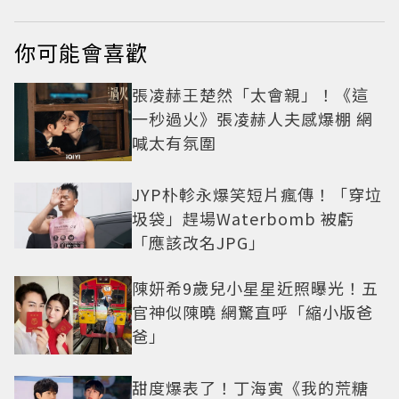
你可能會喜歡
張凌赫王楚然「太會親」！《這
一秒過火》張凌赫人夫感爆棚 網
喊太有氛圍
JYP朴軫永爆笑短片瘋傳！「穿垃
圾袋」趕場Waterbomb 被虧
「應該改名JPG」
陳妍希9歲兒小星星近照曝光！五
官神似陳曉 網驚直呼「縮小版爸
爸」
甜度爆表了！丁海寅《我的荒糖