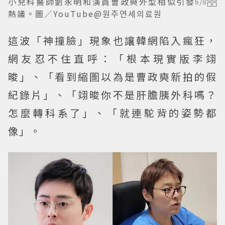
小兒科醫師劉永明和演員曹政奭外型相似引發
6
/
8
熱議。圖／YouTube@원주연세의료원
這波「神撞臉」現象也讓韓網陷入瘋狂，
網友忍不住直呼：「根本現實版李翊
晙」、「看到縮圖以為是曹政奭新拍的假
紀錄片」、「翊晙你不是肝膽胰外科嗎？
怎麼轉科系了」、「就連駝背的姿勢都
像」。