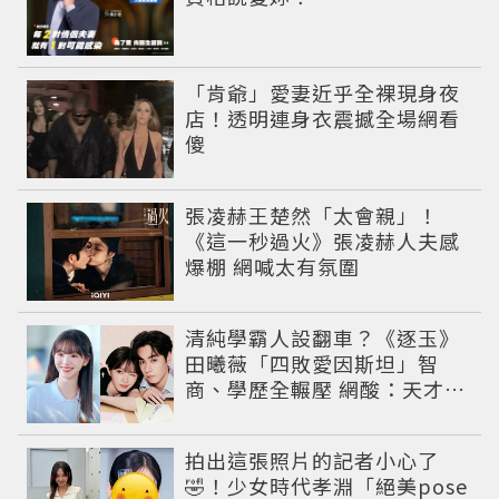
「肯爺」愛妻近乎全裸現身夜
店！透明連身衣震撼全場網看
傻
張凌赫王楚然「太會親」！
《這一秒過火》張凌赫人夫感
爆棚 網喊太有氛圍
清純學霸人設翻車？《逐玉》
田曦薇「四敗愛因斯坦」智
商、學歷全輾壓 網酸：天才全
靠旁白
拍出這張照片的記者小心了
🤣！少女時代孝淵「絕美pose