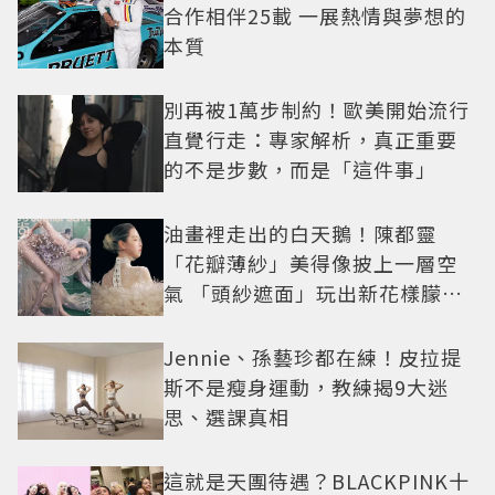
合作相伴25載 一展熱情與夢想的
本質
別再被1萬步制約！歐美開始流行
直覺行走：專家解析，真正重要
的不是步數，而是「這件事」
油畫裡走出的白天鵝！陳都靈
「花瓣薄紗」美得像披上一層空
氣 「頭紗遮面」玩出新花樣朦朧
美感太仙
Jennie、孫藝珍都在練！皮拉提
斯不是瘦身運動，教練揭9大迷
思、選課真相
這就是天團待遇？BLACKPINK十