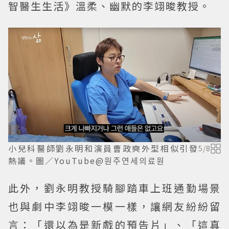
智醫生生活》溫柔、幽默的李翊晙教授。
小兒科醫師劉永明和演員曹政奭外型相似引發
5
/
8
熱議。圖／YouTube@원주연세의료원
此外，劉永明教授騎腳踏車上班通勤場景
也與劇中李翊晙一模一樣，讓網友紛紛留
言：「還以為是新戲的預告片」、「這真