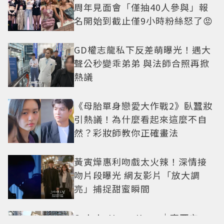
周年見面會「僅抽40人參與」報
名開始到截止僅9小時粉絲怒了😡
GD權志龍私下反差萌曝光！遇大
聲公秒變乖弟弟 與法師合照再掀
熱議
《母胎單身戀愛大作戰2》臥蠶妝
引熱議！為什麼看起來這麼不自
然？彩妝師教你正確畫法
黃寅燁惠利吻戲太火辣！深情接
吻片段曝光 網友影片「放大調
亮」捕捉甜蜜瞬間
Only in Hong Kong｜東西交