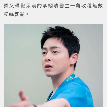
柔又帶點呆萌的李翊晙醫生一角收穫無數
粉絲喜愛。