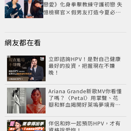
戀愛》化身拳擊教練守護初戀 失
憶檢察官×假男友打造今夏必看
小甜劇
網友都在看
PR
立即諮詢HPV！是對自己健康
最好的投資，把握現在不嫌
晚！
Ariana Grande新歌MV你看懂
了嗎？〈Petal〉用掌聲、花
瓣和鮮血揭開好萊塢夢境背後
的殘酷真相
PR
伴侶和妳一起預防HPV，才有
資格說愛妳！