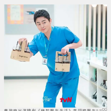
曹政奭出演韓劇《機智醫生生活》李翊晙醫生
8
/
8