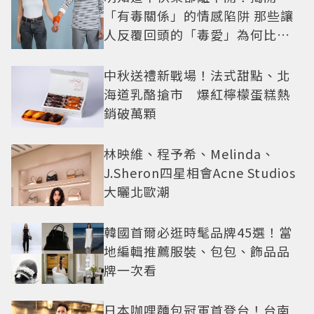
「有毒關係」的情感陷阱 那些讓
人反覆回頭的「毒愛」為何比菸
還難戒？
中秋送禮新戰場！法式甜點、北
海道乳酪搶市 爆紅檸檬蛋糕熱
銷破萬顆
林映維、程予希、Melinda、
J.Sheron四星相會Acne Studios
大曬北歐潮
韓國首爾必逛時髦品牌45選！當
地編輯推薦服裝、包包、飾品品
牌一次看
日本咖哩麵包冠軍首登台！台南