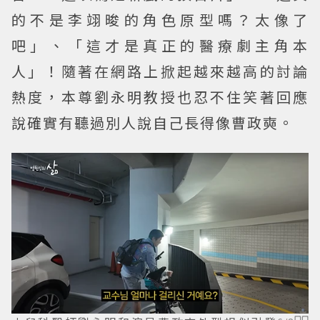
的不是李翊晙的角色原型嗎？太像了
吧」、「這才是真正的醫療劇主角本
人」！隨著在網路上掀起越來越高的討論
熱度，本尊劉永明教授也忍不住笑著回應
說確實有聽過別人說自己長得像曹政奭。