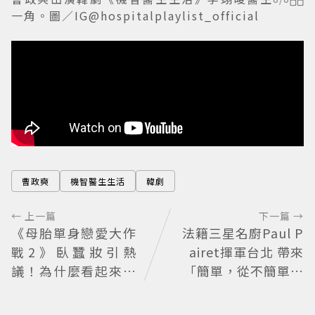
一角。圖／IG@hospitalplaylist_official
曹政奭
機智醫生生活
韓劇
← 上一篇
下一篇 →
《母胎單身戀愛大作
法籍三星名廚Paul P
戰2》臥蠶妝引熱
airet揮軍台北 帶來
議！為什麼看起來這
「簡單，從不簡單」
麼不自然？彩妝師教
料理哲學
你正確畫法