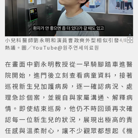
小兒科醫師劉永明和演員曹政奭外型相似引發
4
/
8
熱議。圖／YouTube@원주연세의료원
在畫面中劉永明教授從一早騎腳踏車進醫
院開始，進門後立刻查看病童資料，接著
巡視新生兒加護病房，逐一確認病況、處
理急診個案，並親自與家屬溝通、解釋病
情。即使結束巡房，他仍不時回頭再次確
認每一位新生兒的狀況，展現出極高的責
任感與溫柔耐心，讓不少觀眾都想起《機