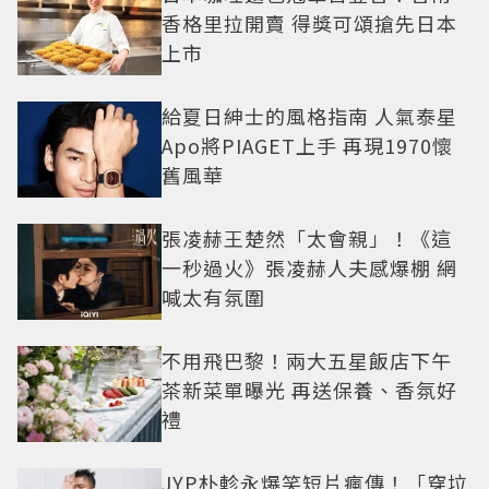
香格里拉開賣 得獎可頌搶先日本
上市
給夏日紳士的風格指南 人氣泰星
Apo將PIAGET上手 再現1970懷
舊風華
張凌赫王楚然「太會親」！《這
一秒過火》張凌赫人夫感爆棚 網
喊太有氛圍
不用飛巴黎！兩大五星飯店下午
茶新菜單曝光 再送保養、香氛好
禮
JYP朴軫永爆笑短片瘋傳！「穿垃