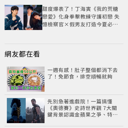
甜度爆表了！丁海寅《我的荒糖
戀愛》化身拳擊教練守護初戀 失
憶檢察官×假男友打造今夏必看
小甜劇
網友都在看
PR
一週有感！肚子整個都消下去
了！免節食，排空順暢就夠
先別急著進戲院！一篇搞懂
《奧德賽》史詩世界觀 7大關
鍵背景認識金蘋果之爭、特洛
伊戰爭與英雄悲劇