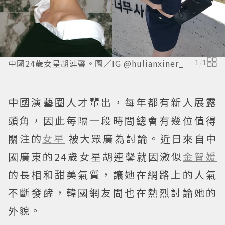
中國24歲女星胡連馨。圖／IG @hulianxiner_
1
/
1
中國演藝圈人才輩出，每年都有新人展露
頭角，因此每隔一段時間總會有幾位值得
關注的
女星
被大眾廣為討論。近日來自中
國廣東的24歲女星胡連馨就因激似
金智媛
的長相和甜美氣質，讓她在網路上的人氣
不斷發酵，韓國網友間也在熱烈討論她的
外貌。