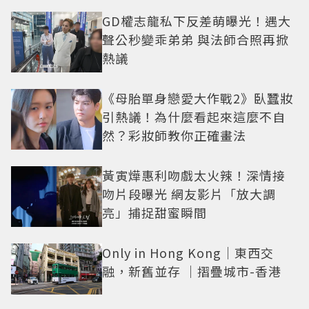
GD權志龍私下反差萌曝光！遇大
聲公秒變乖弟弟 與法師合照再掀
熱議
《母胎單身戀愛大作戰2》臥蠶妝
引熱議！為什麼看起來這麼不自
然？彩妝師教你正確畫法
黃寅燁惠利吻戲太火辣！深情接
吻片段曝光 網友影片「放大調
亮」捕捉甜蜜瞬間
Only in Hong Kong｜東西交
融，新舊並存 ｜摺疊城市-香港