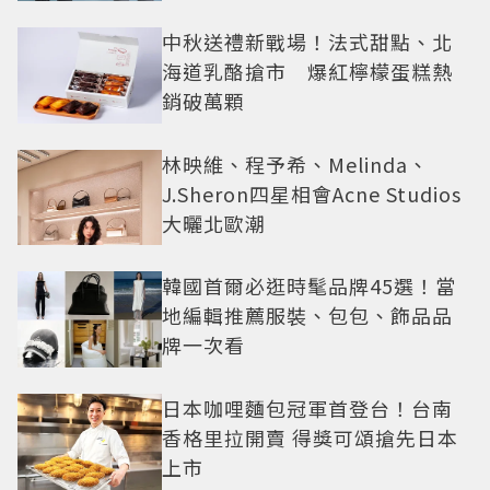
還難戒？
中秋送禮新戰場！法式甜點、北
海道乳酪搶市 爆紅檸檬蛋糕熱
銷破萬顆
林映維、程予希、Melinda、
J.Sheron四星相會Acne Studios
大曬北歐潮
韓國首爾必逛時髦品牌45選！當
地編輯推薦服裝、包包、飾品品
牌一次看
日本咖哩麵包冠軍首登台！台南
香格里拉開賣 得獎可頌搶先日本
上市