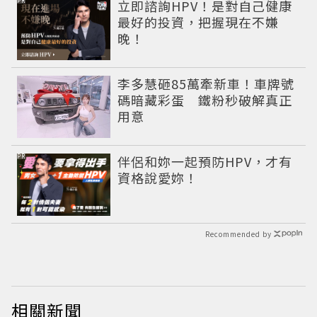
PR
立即諮詢HPV！是對自己健康
最好的投資，把握現在不嫌
晚！
李多慧砸85萬牽新車！車牌號
碼暗藏彩蛋 鐵粉秒破解真正
用意
PR
伴侶和妳一起預防HPV，才有
資格說愛妳！
Recommended by
相關新聞