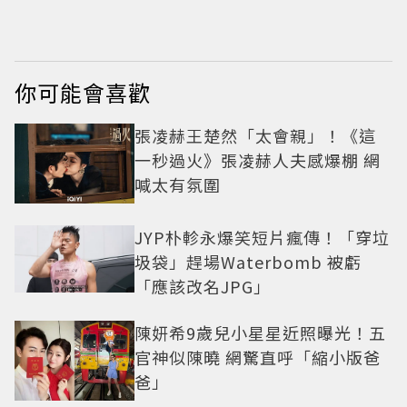
第一
帝實習生被嘲：看截
圖就感受到演技
你可能會喜歡
張凌赫王楚然「太會親」！《這
一秒過火》張凌赫人夫感爆棚 網
喊太有氛圍
JYP朴軫永爆笑短片瘋傳！「穿垃
圾袋」趕場Waterbomb 被虧
「應該改名JPG」
陳妍希9歲兒小星星近照曝光！五
官神似陳曉 網驚直呼「縮小版爸
爸」