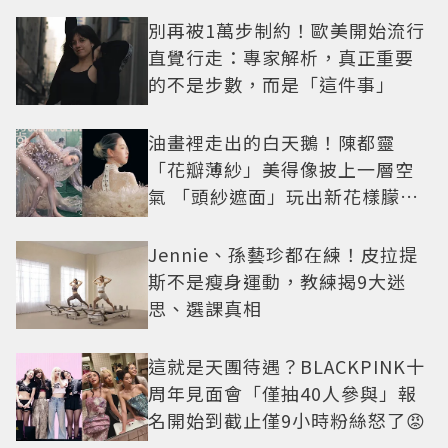
別再被1萬步制約！歐美開始流行
直覺行走：專家解析，真正重要
的不是步數，而是「這件事」
油畫裡走出的白天鵝！陳都靈
「花瓣薄紗」美得像披上一層空
氣 「頭紗遮面」玩出新花樣朦朧
美感太仙
Jennie、孫藝珍都在練！皮拉提
斯不是瘦身運動，教練揭9大迷
思、選課真相
這就是天團待遇？BLACKPINK十
周年見面會「僅抽40人參與」報
名開始到截止僅9小時粉絲怒了😡