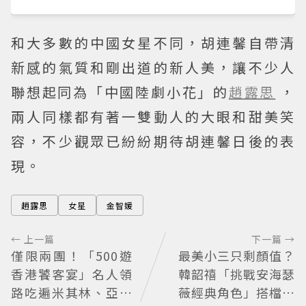
和大多數的中國女星不同，胡連馨自帶清
新感的氣質和剛出道的新人美，讓不少人
聯想起同為「中國陸劇小花」的
趙露思
，
兩人同樣都有著一雙動人的大眼和甜美笑
容，不少觀眾已紛紛期待胡連馨日後的表
現。
趙露思
女星
金智媛
← 上一篇
下一篇 →
僅限兩團！「500遊
最美小三只剩顏值？
香港饕客宴」名人領
韓韶禧「挑戰安海瑟
路吃遍米其林、亞洲
薇經典角色」搭檔影