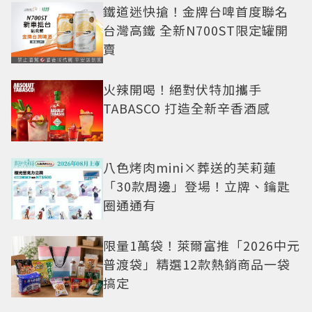
鐵道迷快搶！金牌台啤首度聯名
台灣高鐵 全新N700ST限定罐開
賣
火辣開喝！絕對伏特加攜手
TABASCO 打造全新辛香酒感
八色烤肉mini×葬送的芙莉蓮
「30款周邊」登場！立牌、鑰匙
圈通通有
限量1萬袋！萊爾富推「2026中元
普渡袋」精選12款熱銷商品一袋
搞定