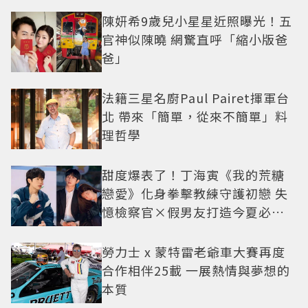
陳妍希9歲兒小星星近照曝光！五
官神似陳曉 網驚直呼「縮小版爸
爸」
法籍三星名廚Paul Pairet揮軍台
北 帶來「簡單，從來不簡單」料
理哲學
甜度爆表了！丁海寅《我的荒糖
戀愛》化身拳擊教練守護初戀 失
憶檢察官×假男友打造今夏必看
小甜劇
勞力士 x 蒙特雷老爺車大賽再度
合作相伴25載 一展熱情與夢想的
本質