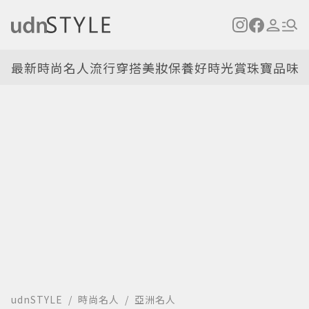
最新
時尚名人
流行穿搭
美妝保養
好時光
賞珠寶
品味
udnSTYLE
時尚名人
亞洲名人