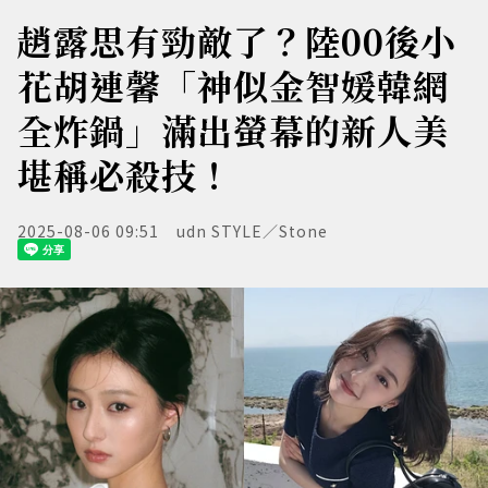
趙露思有勁敵了？陸00後小
花胡連馨「神似金智媛韓網
全炸鍋」滿出螢幕的新人美
堪稱必殺技！
2025-08-06 09:51
udn STYLE／Stone