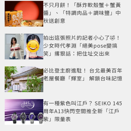
不只月餅！「酥炸軟殼蟹＋蟹黃
醬」、「特調肉品＋調味鹽」中
秋送創意
拍出這張照片的記者小心了🤣！
少女時代孝淵「絕美pose變搞
笑」撂狠話：把住址交出來
必比登主廚進駐！ 台北最美百年
老屋餐廳「輝室」 解鎖台味記憶
有一種紫色叫江戶？ SEIKO 145
周年A13快閃空間推全新「江戶
紫」限量表