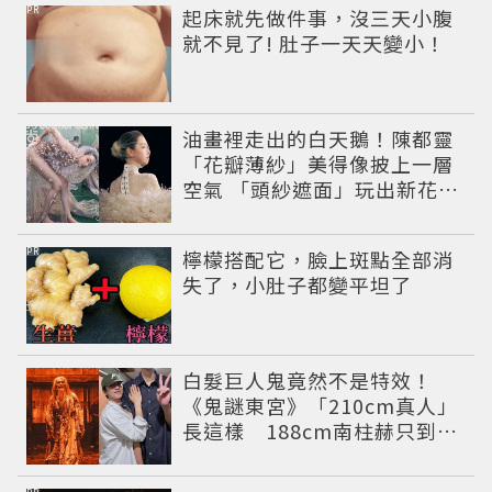
PR
起床就先做件事，沒三天小腹
就不見了! 肚子一天天變小！
油畫裡走出的白天鵝！陳都靈
「花瓣薄紗」美得像披上一層
空氣 「頭紗遮面」玩出新花樣
朦朧美感太仙
PR
檸檬搭配它，臉上斑點全部消
失了，小肚子都變平坦了
白髮巨人鬼竟然不是特效！
《鬼謎東宮》「210cm真人」
長這樣 188cm南柱赫只到他
胸口