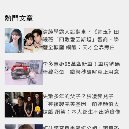
熱門文章
清純學霸人設翻車？《逐玉》田
曦薇「四敗愛因斯坦」智商、學
歷全輾壓 網酸：天才全靠旁白
李多慧砸85萬牽新車！車牌號碼
暗藏彩蛋 鐵粉秒破解真正用意
失散多年的父子？張凌赫兒子
「神複製完美基因」萌娃顏值太
搶戲 網笑：本人都生不出這麼像
柯佳嬿罕見表態挺公視！預算恐