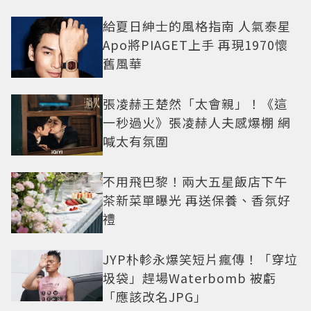
給夏日紳士的風格指南 人氣泰星
Apo將PIAGET上手 再現1970懷
舊風華
張凌赫王楚然「太會親」！《這
一秒過火》張凌赫人夫感爆棚 網
喊太有氛圍
不用飛巴黎！兩大五星飯店下午
茶新菜單曝光 再送保養、香氛好
禮
JYP朴軫永爆笑短片瘋傳！「穿垃
圾袋」趕場Waterbomb 被虧
「應該改名JPG」