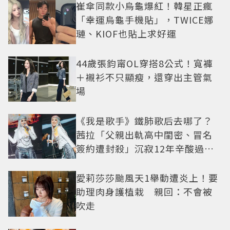
崔傘同款小烏龜爆紅！韓星正瘋
「幸運烏龜手機貼」，TWICE娜
璉、KIOF也貼上求好運
44歲張鈞甯OL穿搭8公式！寬褲
＋襯衫不只顯瘦，還穿出主管氣
場
《我是歌手》鐵肺歌后去哪了？
茜拉「父親出軌高中閨密、冒名
簽約遭封殺」沉寂12年辛酸過往
曝光
愛莉莎莎颱風天1舉動遭炎上！要
助理肉身護植栽 親回：不會被
吹走