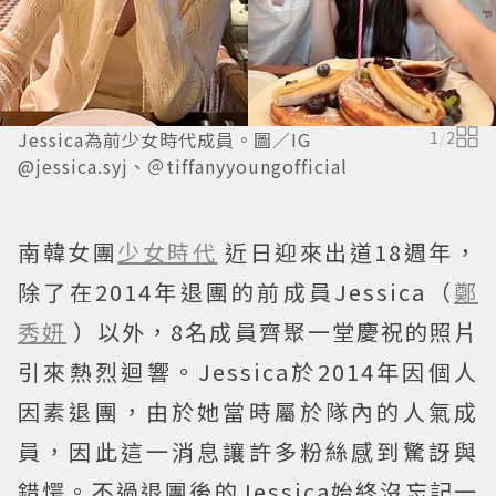
Jessica為前少女時代成員。圖／IG
1
/
2
@jessica.syj、＠tiffanyyoungofficial
南韓女團
少女時代
近日迎來出道18週年，
除了在2014年退團的前成員Jessica（
鄭
秀妍
）以外，8名成員齊聚一堂慶祝的照片
引來熱烈迴響。Jessica於2014年因個人
因素退團，由於她當時屬於隊內的人氣成
員，因此這一消息讓許多粉絲感到驚訝與
錯愕。不過退團後的Jessica始終沒忘記一