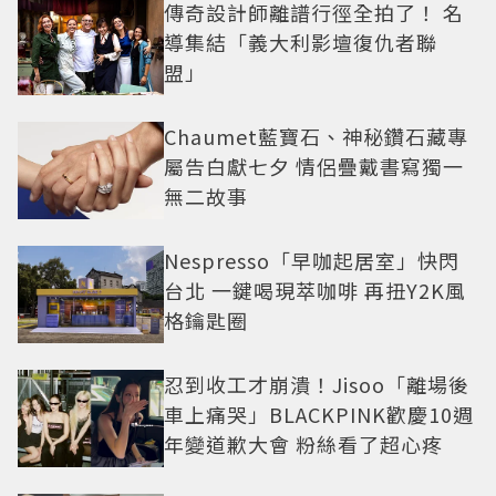
傳奇設計師離譜行徑全拍了！ 名
導集結「義大利影壇復仇者聯
盟」
Chaumet藍寶石、神秘鑽石藏專
屬告白獻七夕 情侶疊戴書寫獨一
無二故事
Nespresso「早咖起居室」快閃
台北 一鍵喝現萃咖啡 再扭Y2K風
格鑰匙圈
忍到收工才崩潰！Jisoo「離場後
車上痛哭」BLACKPINK歡慶10週
年變道歉大會 粉絲看了超心疼