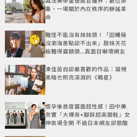
減法美學重塑感官邊界：數位排
毒，一場關於內在秩序的靜謐革
命
難怪不能沒有妹妹頭！「田曦薇
沒瀏海差點認不出來」甜妹天花
板難得露額頭...真面目嚇壞網友
湊佳苗自認最喜歡的作品：凝視
黑暗也照亮深淵的《曉星》
懷孕後首度露面超性感！田中美
奈實「大裸背+腳踩超高跟鞋」女
神氣場全開 不過日本網友卻狠酸