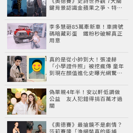
《奧德賽》史詩世界觀 7大關
鍵背景認識金蘋果之爭、特洛
伊戰爭與英雄悲劇
李多慧砸85萬牽新車！車牌號
碼暗藏彩蛋 鐵粉秒破解真正
用意
真的是從小帥到大！張凌赫
「小學證件照」被挖瘋傳 童年
到現在顏值進化史曝光網驚：
完全等比例長大
偽單親4年半！安以軒低調做
公益 友人犯錯得捐百萬才過
關
《奧德賽》最搶鏡不是劇情？
莎莉賽隆「漁網裝真的能捕