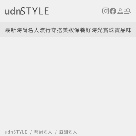
最新
時尚名人
流行穿搭
美妝保養
好時光
賞珠寶
品味
udnSTYLE
時尚名人
亞洲名人