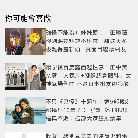
你可能會喜歡
難怪不能沒有妹妹頭！「田曦薇
沒瀏海差點認不出來」甜妹天花
板難得露額頭...真面目嚇壞網友
懷孕後首度露面超性感！田中美
奈實「大裸背+腳踩超高跟鞋」女
神氣場全開 不過日本網友卻狠酸
不只《鬼怪》十週年！這9部韓劇
都播出10年了：《請回答1988》
經典不敗，這部大家狂推續集
收藏一段別具意義的時尚史和電