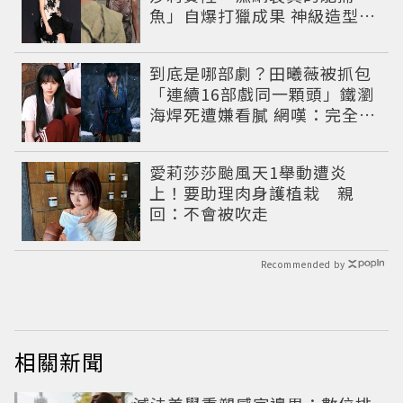
魚」自爆打獵成果 神級造型美
到出戲
到底是哪部劇？田曦薇被抓包
「連續16部戲同一顆頭」鐵瀏
海焊死遭嫌看膩 網嘆：完全分
不出角色
愛莉莎莎颱風天1舉動遭炎
上！要助理肉身護植栽 親
回：不會被吹走
Recommended by
相關新聞