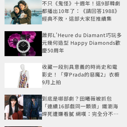
不只《鬼怪》十週年！這9部韓劇
都播出10年了：《請回答1988》
經典不敗，這部大家狂推續集
蕭邦L'Heure du Diamant巧玩多
元幾何造型 Happy Diamonds歡
慶50周年
收藏一段別具意義的時尚史和電
影史！「穿Prada的惡魔2」衣櫥
9月上拍
到底是哪部劇？田曦薇被抓包
「連續16部戲同一顆頭」鐵瀏海
焊死遭嫌看膩 網嘆：完全分不出
角色