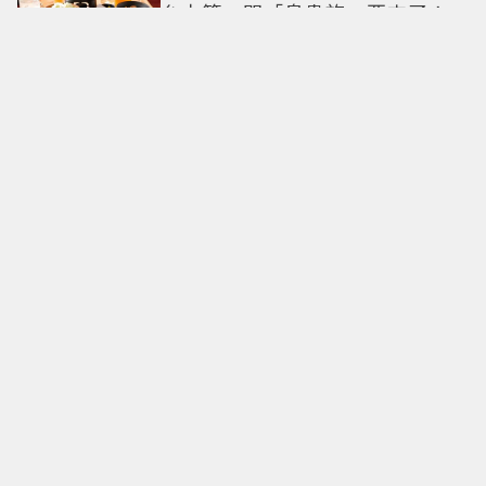
台中第一間「鳥貴族」要來了！
全品項100元、開幕送「酥炸南蠻
蝦」
台玻夫人徐莉玲談長子離世原
因！ 兒媳譚以欣打破沉默反駁
捲粉絲Mina輕生爭議後首露面！
ENHYPEN西村力「燦笑揮手狀態
超好」又遭炎上 兩派網友戰翻
《母胎單身大作戰2》美女主持人
姜漢娜IG私服更是約會範本：5個
提升氣質穿搭Tips公開