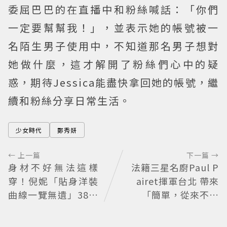
委屈巴巴的在直播中和粉絲喊話：「你們
一定要幫幫我！」，並表示她的帳號被一
名陌生男子使用中，不知道那名男子想對
她做什麼，這才解開了粉絲們心中的疑
惑，期待Jessica能盡快拿回她的帳號，繼
續和粉絲分享日常生活。
少女時代
鄭秀妍
← 上一篇
下一篇 →
身材不好無法這樣
法籍三星名廚Paul P
穿！倪妮「貼身洋裝
airet揮軍台北 帶來
曲線一覽無遺」38歲
「簡單，從來不簡
尺度全開 帥氣又火辣
單」料理哲學
散發獨特魅力