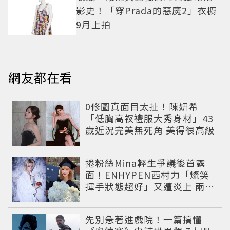
影史！「穿Prada的惡魔2」衣櫥
9月上拍
網友都在看
0修圖真面目太扯！陳妍希
「低胸高衩禮服大秀身材」43
歲近況完美無死角 美得很高級
捲粉絲Mina輕生爭議後首露
面！ENHYPEN西村力「燦笑
揮手狀態超好」又遭炎上 兩派
網友戰翻
先別急著進戲院！一篇搞懂