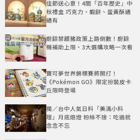
佳節送心意！4間「百年歷史」中
秋禮盒 巧克力、蝦餅、蛋黃酥通
通有
廚餘禁餵豬政策上路倒數！廚餘
機補助上限、3大選購攻略一次看
寶可夢世界錦標賽將開打！
《Pokémon GO》限定扮裝皮卡
丘限時登場
獨／台中人氣日料「美滿小料
理」月底熄燈 粉絲不捨：吃過就
念念不忘