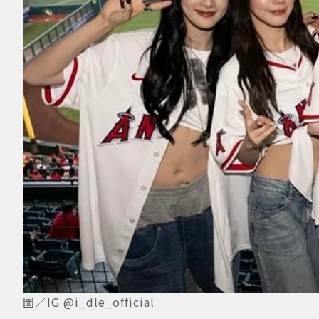
圖／IG @i_dle_official