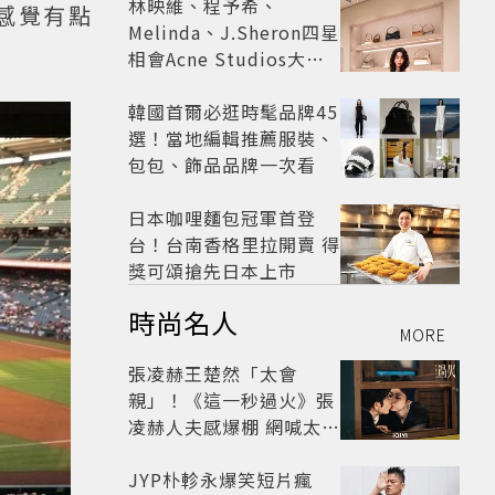
林映維、程予希、
感覺有點
Melinda、J.Sheron四星
相會Acne Studios大曬
北歐潮
韓國首爾必逛時髦品牌45
選！當地編輯推薦服裝、
包包、飾品品牌一次看
日本咖哩麵包冠軍首登
台！台南香格里拉開賣 得
獎可頌搶先日本上市
時尚名人
MORE
張凌赫王楚然「太會
親」！《這一秒過火》張
凌赫人夫感爆棚 網喊太有
氛圍
JYP朴軫永爆笑短片瘋