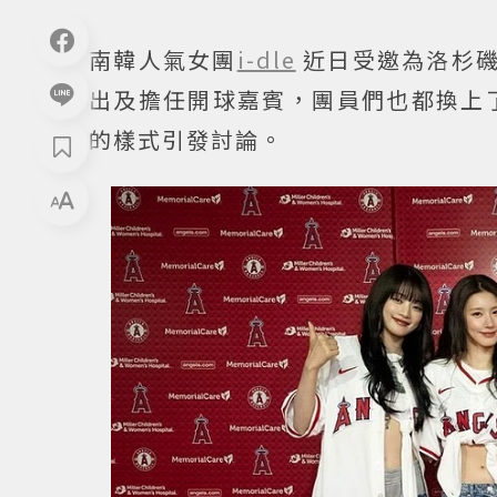
南韓人氣女團
i-dle
近日受邀為洛杉磯天
出及擔任開球嘉賓，團員們也都換上
的樣式引發討論。