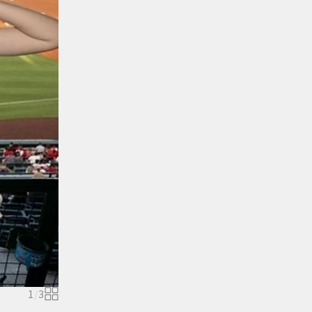
1
/
3