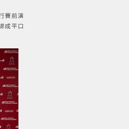
進行賽前演
綁成平口