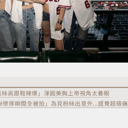
配黑絲高跟鞋辣爆」渾圓美胸上帝視角太養眼
osé慘摔瞬間全被拍」為見粉絲出意外...感覺超級痛