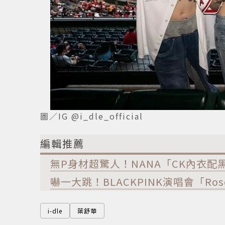
圖／IG @i_dle_official
編輯推薦
無P身材超驚人！NANA「CK內衣
嚇一大跳！BLACKPINK演唱會「R
i-dle
葉舒華