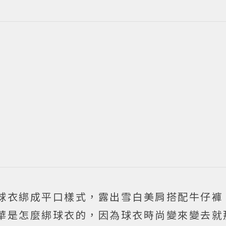
球衣綁成平口樣式，露出雪白美肩搭配牛仔褲
華是怎麼綁球衣的，因為球衣時尚變來變去就