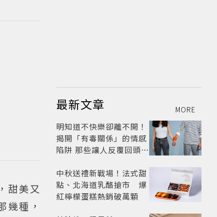
最新文章
MORE
明知道不快樂卻離不開！
揭開「有毒關係」的情感
陷阱 那些讓人反覆回頭的
「毒愛」為何比菸還難
戒？
中秋送禮新戰場！法式甜
點、北海道乳酪搶市 爆
，甜美又
紅檸檬蛋糕熱銷破萬顆
那幾種，