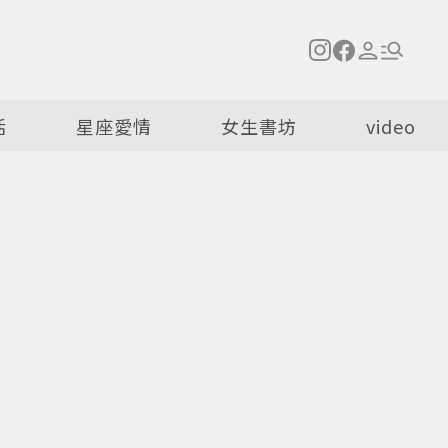
活
星座愛情
女生書坊
video