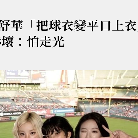
舒華「把球衣變平口上衣
嚇壞：怕走光