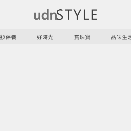
美妝保養
好時光
賞珠寶
品味生