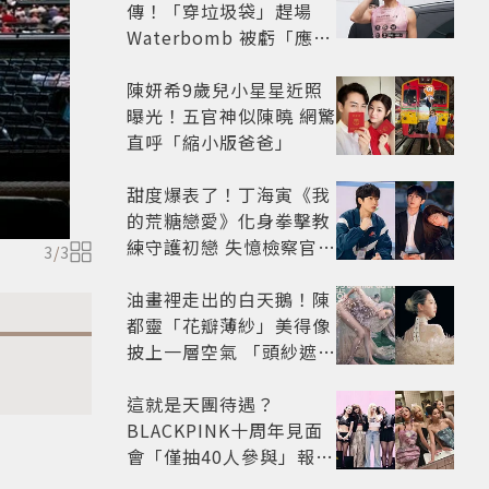
傳！「穿垃圾袋」趕場
Waterbomb 被虧「應該
改名JPG」
陳妍希9歲兒小星星近照
曝光！五官神似陳曉 網驚
直呼「縮小版爸爸」
甜度爆表了！丁海寅《我
的荒糖戀愛》化身拳擊教
練守護初戀 失憶檢察官×
3
/
3
假男友打造今夏必看小甜
劇
油畫裡走出的白天鵝！陳
都靈「花瓣薄紗」美得像
披上一層空氣 「頭紗遮
面」玩出新花樣朦朧美感
太仙
這就是天團待遇？
BLACKPINK十周年見面
會「僅抽40人參與」報名
開始到截止僅9小時粉絲