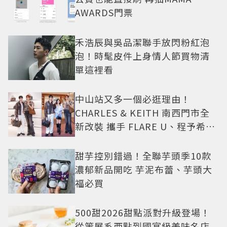
AWARDS門票
禾浩辰與吳品潔聯手放閃粉紅泡
泡！時髦皮件上身情人節買物清
單這裡看
中山站又多一個必逛理由！
CHARLES & KEITH 南西門市全
新改裝 攜手 FLARE U、程予希演
繹秋季時尚
甜芋控別錯過！全聯芋頭季10款
濃郁新品開吃 芋泥布蕾、芋頭大
福必買
500甜2026甜點派對升級登場！
從策展系西點到國宴級美味名店