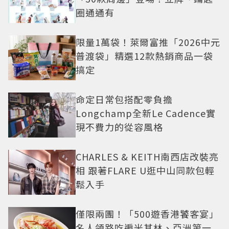
圈通通有
限量1萬袋！萊爾富推「2026中元
普渡袋」精選12款熱銷商品一袋
搞定
命定日常包搭配零負擔
Longchamp全新Le Cadence實
現不費力的從容風格
CHARLES & KEITH南西店改裝亮
相 跟著FLARE U逛中山同款包輕
鬆入手
僅限兩團！「500遊香港饕客宴」
名人領路吃遍米其林、亞洲第一