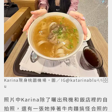
Karina現身桃園機場。圖／IG@katarinablu
4
/
6
u
照片中Karina除了曬出飛機和飯店裡的自
拍照，還有一張她捧著牛肉麵搞怪合照的