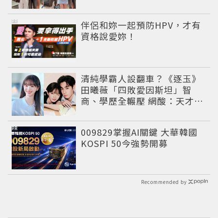
WINK」親曝中山站私藏必逛
名單
PR
伴侶和妳一起預防HPV，才有
資格說愛妳！
清純學霸人設翻車？《逐玉》
田曦薇「四敗愛因斯坦」智
商、學歷全輾壓 網酸：天才全
靠旁白
PR
009829掌握AI關鍵 大華韓國
KOSPI 50今強勢開募
Recommended by