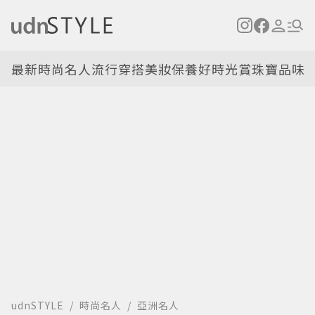
最新
時尚名人
流行穿搭
美妝保養
好時光
賞珠寶
品味
udnSTYLE
時尚名人
亞洲名人