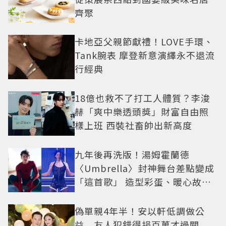
齊聚
卡地亞父親節獻禮！LOVE手環、
Tank腕表 摩登新意演繹永不退流
行經典
18億也救不了打工人體質？李浚
赫「爽中樂透頭獎」財富自由照
樣上班 西裝社畜帥出新高度
九年後再洗版！湯姆霍蘭德
〈Umbrella〉封神舞台差點變成
「這首歌」 造型彩蛋、暖心故事
一次公開
偽單親4年半！安以軒低調做公
益 友人犯錯得捐百萬才過關