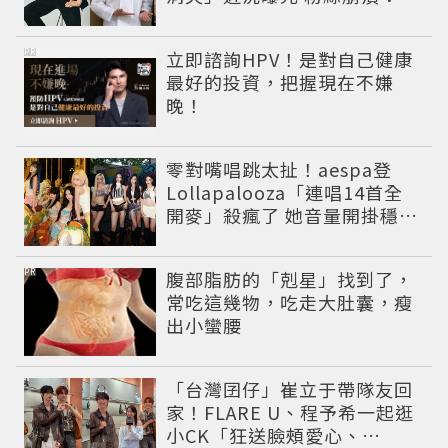
氣有酵母😭
PR
立即諮詢HPV！是對自己健康
最好的投資，把握現在不嫌
晚！
零對嘴唱跳太扯！aespa登
Lollapalooza「連唱14首全
開麥」殺瘋了 她音量開掛穩到
像吞CD
PR
腹部脂肪的「剋星」找到了，
常吃這幾物，吃走大肚囊，瘦
出小蠻腰
「台灣囝仔」崔立于帶隊友回
家！FLARE U、程予希一起逛
小CK「狂送臉頰愛心、