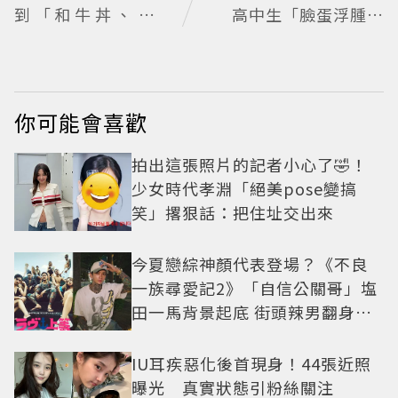
到「和牛丼、牛排
高中生「臉蛋浮腫狀
丼、咖哩」
態回不去」濾鏡碎了
網酸：像教務主任
你可能會喜歡
拍出這張照片的記者小心了🤣！
少女時代孝淵「絕美pose變搞
笑」撂狠話：把住址交出來
今夏戀綜神顏代表登場？《不良
一族尋愛記2》「自信公關哥」塩
田一馬背景起底 街頭辣男翻身當
老闆
IU耳疾惡化後首現身！44張近照
曝光 真實狀態引粉絲關注