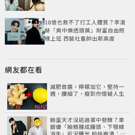
18億也救不了打工人體質？李浚
赫「爽中樂透頭獎」財富自由照
樣上班 西裝社畜帥出新高度
網友都在看
PR
減肥首選，檸檬加它，堅持一
週，腰細了，瘦到你懷疑人生
臉蛋天才沒逃過軍中發酵？車
銀優「臉頰腫成饅頭、下顎線
消失」近況曝光 粉絲崩潰：空