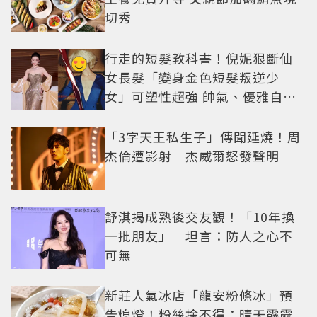
切秀
行走的短髮教科書！倪妮狠斷仙
女長髮「變身金色短髮叛逆少
女」可塑性超強 帥氣、優雅自由
切換
「3字天王私生子」傳聞延燒！周
杰倫遭影射 杰威爾怒發聲明
舒淇揭成熟後交友觀！「10年換
一批朋友」 坦言：防人之心不
可無
新莊人氣冰店「龍安粉條冰」預
告熄燈！粉絲捨不得：晴天霹靂