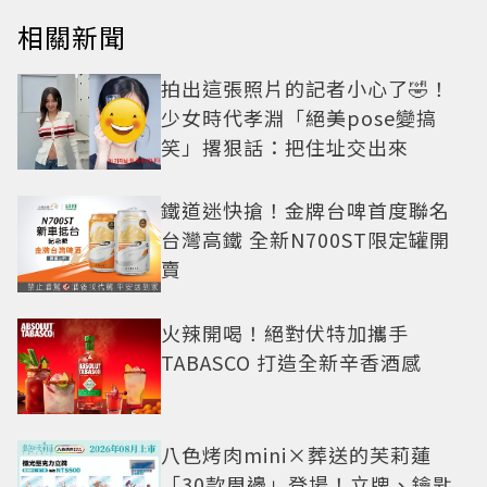
相關新聞
拍出這張照片的記者小心了🤣！
少女時代孝淵「絕美pose變搞
笑」撂狠話：把住址交出來
鐵道迷快搶！金牌台啤首度聯名
台灣高鐵 全新N700ST限定罐開
賣
火辣開喝！絕對伏特加攜手
TABASCO 打造全新辛香酒感
八色烤肉mini×葬送的芙莉蓮
「30款周邊」登場！立牌、鑰匙