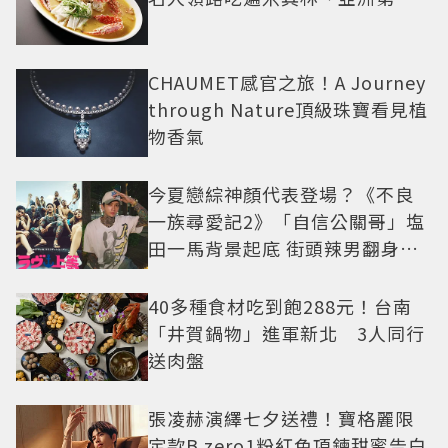
CHAUMET感官之旅！A Journey
through Nature頂級珠寶看見植
物香氣
今夏戀綜神顏代表登場？《不良
一族尋愛記2》「自信公關哥」塩
田一馬背景起底 街頭辣男翻身當
老闆
40多種食材吃到飽288元！台南
「井賀鍋物」進軍新北 3人同行
送肉盤
張凌赫演繹七夕送禮！寶格麗限
定款B.zero1粉紅色項鍊甜蜜告白