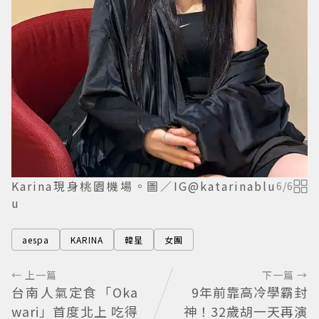
Karina現身桃園機場。圖／IG@katarinablu
6
/
6
u
aespa
KARINA
韓星
女團
← 上一篇
下一篇 →
台南人氣定食「Oka
9年前靠高冷學霸封
wari」首度北上 吃得
神！32歲胡一天再演