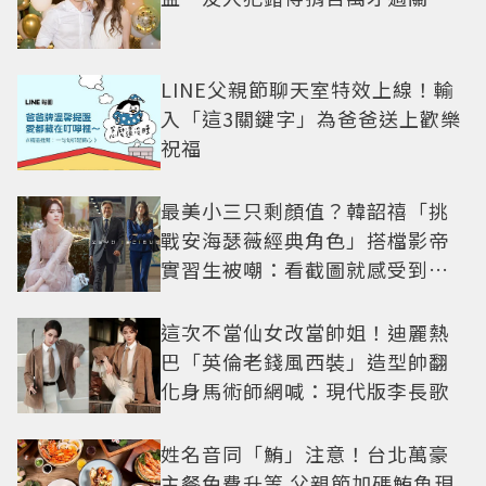
LINE父親節聊天室特效上線！輸
入「這3關鍵字」為爸爸送上歡樂
祝福
最美小三只剩顏值？韓韶禧「挑
戰安海瑟薇經典角色」搭檔影帝
實習生被嘲：看截圖就感受到演
技
這次不當仙女改當帥姐！迪麗熱
巴「英倫老錢風西裝」造型帥翻
化身馬術師網喊：現代版李長歌
姓名音同「鮪」注意！台北萬豪
主餐免費升等 父親節加碼鮪魚現