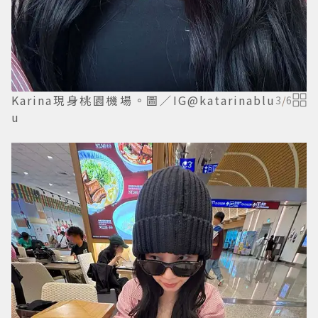
Karina現身桃園機場。圖／IG@katarinablu
3
/
6
u