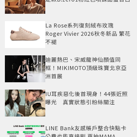
La Rose系列復刻絨布玫瑰
Roger Vivier 2026秋冬新品 繁花
不褪
迪麗熱巴、宋威龍神仙顏值同
框！MIKIMOTO頂級珠寶北京亞
洲首展
IU耳疾惡化後首現身！44張近照
曝光 真實狀態引粉絲關注
LINE Bank友感帳戶整合快點卡
公費也能直接刷 再抽MAMA