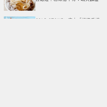
COLD STONE×麻古「招牌手搖
變冰淇淋」！人氣甜點
ChizCheese快閃台北
「2026 OPEN! RUN」12月6日開
跑！ 7大卡通IP、明星領跑熱血出
發
一身的流光傾瀉！梵克雅寶
Palmyre新作升級 彷如粉紅、湛
藍的鑽石瀑布
ENHYPEN粉絲直播驚傳憾事！疑
遭網路出征走絕路 警方到場已