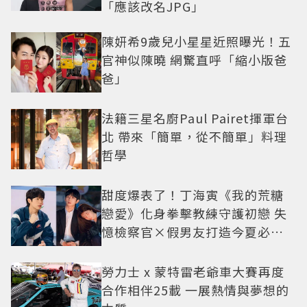
「應該改名JPG」
陳妍希9歲兒小星星近照曝光！五
官神似陳曉 網驚直呼「縮小版爸
爸」
法籍三星名廚Paul Pairet揮軍台
北 帶來「簡單，從不簡單」料理
哲學
甜度爆表了！丁海寅《我的荒糖
戀愛》化身拳擊教練守護初戀 失
憶檢察官×假男友打造今夏必看
小甜劇
勞力士 x 蒙特雷老爺車大賽再度
合作相伴25載 一展熱情與夢想的