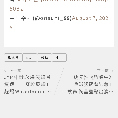
50Bz
— 덕수니 (@orisuni_88)
August 7, 202
5
海底撈
NCT
粉絲
生日
← 上一篇
下一篇 →
JYP朴軫永爆笑短片
姚元浩《營業中》
瘋傳！「穿垃圾袋」
「拿球猛砸曾沛慈」
趕場Waterbomb 被
挨轟 陶晶瑩點出演藝
虧「應該改名JPG」
圈現實面