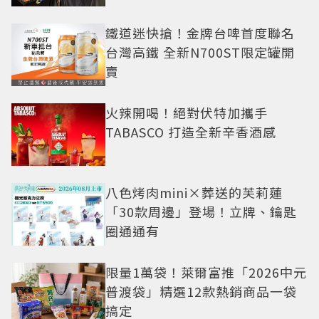
鐵道迷快搶！金牌台啤首度聯名
台灣高鐵 全新N700ST限定罐開
賣
火辣開喝！絕對伏特加攜手
TABASCO 打造全新辛香酒感
八色烤肉mini×葬送的芙莉蓮
「30款周邊」登場！立牌、鑰匙
圈通通有
限量1萬袋！萊爾富推「2026中元
普渡袋」精選12款熱銷商品一袋
搞定