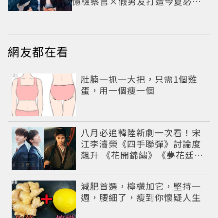
憶檢察官×假男友打造今夏必看
小甜劇
網友都在看
PR
肚腩一抓一大把，只需1個雞
蛋，用一個瘦一個
八月必追韓陸新劇一次看！宋
江李濬榮《四手聯彈》討論度
飆升 《花開錦繡》《夢花廷》
有望上線對擂
PR
減肥首選，檸檬加它，堅持一
週，腰細了，瘦到你懷疑人生