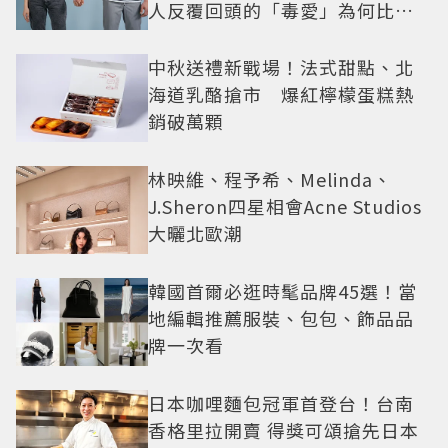
人反覆回頭的「毒愛」為何比菸
還難戒？
中秋送禮新戰場！法式甜點、北
海道乳酪搶市 爆紅檸檬蛋糕熱
銷破萬顆
林映維、程予希、Melinda、
J.Sheron四星相會Acne Studios
大曬北歐潮
韓國首爾必逛時髦品牌45選！當
地編輯推薦服裝、包包、飾品品
牌一次看
日本咖哩麵包冠軍首登台！台南
香格里拉開賣 得獎可頌搶先日本