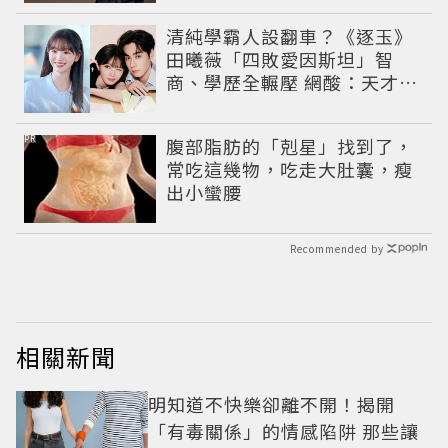
清純學霸人設翻車？《逐玉》
田曦薇「四敗愛因斯坦」智
商、學歷全輾壓 網酸：天才全
靠旁白
PR
腹部脂肪的「剋星」找到了，
常吃這幾物，吃走大肚囊，瘦
出小蠻腰
Recommended by
相關新聞
明知道不快樂卻離不開！揭開
「有毒關係」的情感陷阱 那些讓