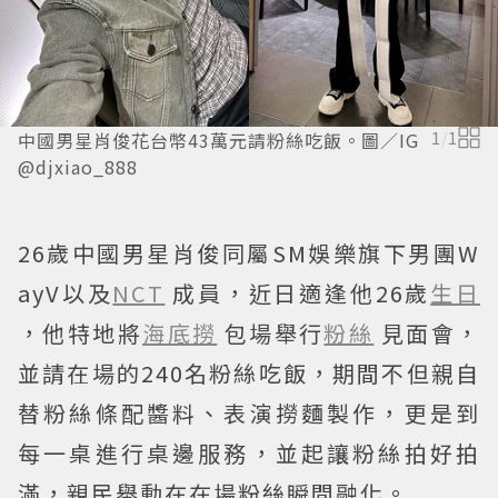
中國男星肖俊花台幣43萬元請粉絲吃飯。圖／IG
1
/
1
@djxiao_888
26歲中國男星肖俊同屬SM娛樂旗下男團W
ayV以及
NCT
成員，近日適逢他26歲
生日
，他特地將
海底撈
包場舉行
粉絲
見面會，
並請在場的240名粉絲吃飯，期間不但親自
替粉絲條配醬料、表演撈麵製作，更是到
每一桌進行桌邊服務，並起讓粉絲拍好拍
滿，親民舉動在在場粉絲瞬間融化。