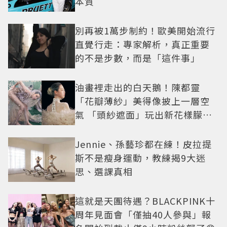
本質
別再被1萬步制約！歐美開始流行
直覺行走：專家解析，真正重要
的不是步數，而是「這件事」
油畫裡走出的白天鵝！陳都靈
「花瓣薄紗」美得像披上一層空
氣 「頭紗遮面」玩出新花樣朦朧
美感太仙
Jennie、孫藝珍都在練！皮拉提
斯不是瘦身運動，教練揭9大迷
思、選課真相
這就是天團待遇？BLACKPINK十
周年見面會「僅抽40人參與」報