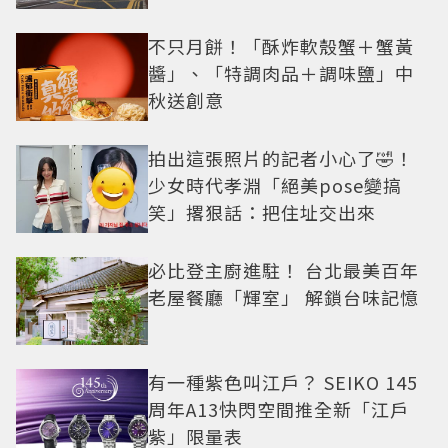
不只月餅！「酥炸軟殼蟹＋蟹黃
醬」、「特調肉品＋調味鹽」中
秋送創意
拍出這張照片的記者小心了🤣！
少女時代孝淵「絕美pose變搞
笑」撂狠話：把住址交出來
必比登主廚進駐！ 台北最美百年
老屋餐廳「輝室」 解鎖台味記憶
有一種紫色叫江戶？ SEIKO 145
周年A13快閃空間推全新「江戶
紫」限量表