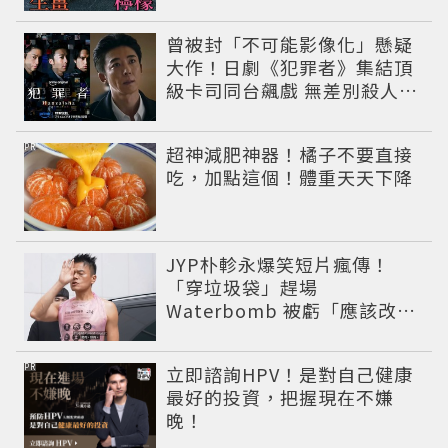
曾被封「不可能影像化」懸疑
大作！日劇《犯罪者》集結頂
級卡司同台飆戲 無差別殺人案
捲出政商黑幕
PR
超神減肥神器！橘子不要直接
吃，加點這個！體重天天下降
JYP朴軫永爆笑短片瘋傳！
「穿垃圾袋」趕場
Waterbomb 被虧「應該改名
JPG」
PR
立即諮詢HPV！是對自己健康
最好的投資，把握現在不嫌
晚！