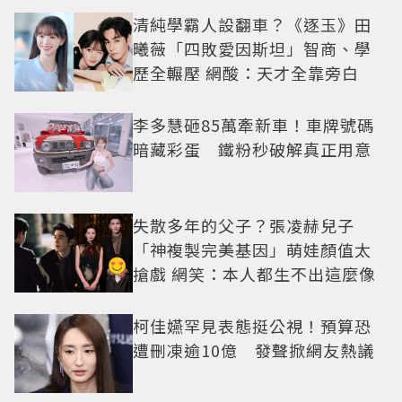
清純學霸人設翻車？《逐玉》田
曦薇「四敗愛因斯坦」智商、學
歷全輾壓 網酸：天才全靠旁白
李多慧砸85萬牽新車！車牌號碼
暗藏彩蛋 鐵粉秒破解真正用意
失散多年的父子？張凌赫兒子
「神複製完美基因」萌娃顏值太
搶戲 網笑：本人都生不出這麼像
柯佳嬿罕見表態挺公視！預算恐
遭刪凍逾10億 發聲掀網友熱議