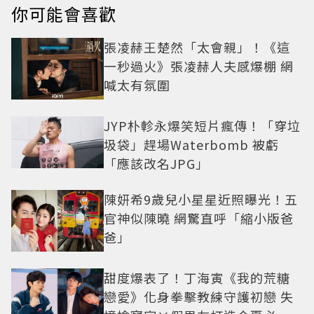
你可能會喜歡
張凌赫王楚然「太會親」！《這
一秒過火》張凌赫人夫感爆棚 網
喊太有氛圍
JYP朴軫永爆笑短片瘋傳！「穿垃
圾袋」趕場Waterbomb 被虧
「應該改名JPG」
陳妍希9歲兒小星星近照曝光！五
官神似陳曉 網驚直呼「縮小版爸
爸」
甜度爆表了！丁海寅《我的荒糖
戀愛》化身拳擊教練守護初戀 失