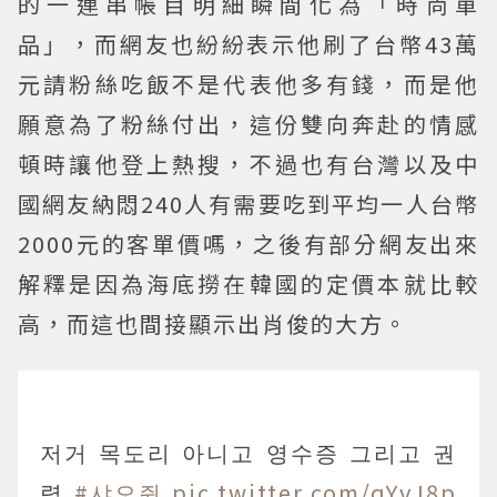
的一連串帳目明細瞬間化為「時尚單
品」，而網友也紛紛表示他刷了台幣43萬
元請粉絲吃飯不是代表他多有錢，而是他
願意為了粉絲付出，這份雙向奔赴的情感
頓時讓他登上熱搜，不過也有台灣以及中
國網友納悶240人有需要吃到平均一人台幣
2000元的客單價嗎，之後有部分網友出來
解釋是因為海底撈在韓國的定價本就比較
高，而這也間接顯示出肖俊的大方。
저거 목도리 아니고 영수증 그리고 권
력
#샤오쥔
pic.twitter.com/qYvJ8p