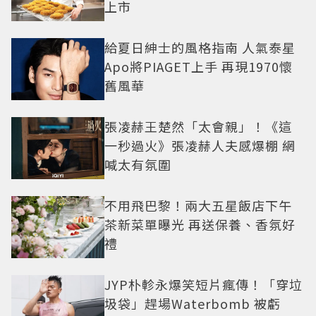
上市
給夏日紳士的風格指南 人氣泰星
Apo將PIAGET上手 再現1970懷
舊風華
張凌赫王楚然「太會親」！《這
一秒過火》張凌赫人夫感爆棚 網
喊太有氛圍
不用飛巴黎！兩大五星飯店下午
茶新菜單曝光 再送保養、香氛好
禮
JYP朴軫永爆笑短片瘋傳！「穿垃
圾袋」趕場Waterbomb 被虧