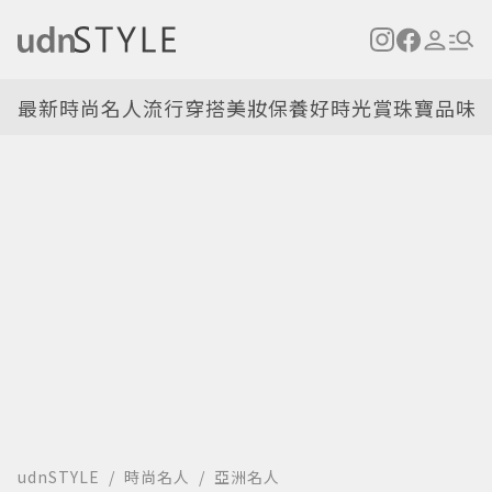
最新
時尚名人
流行穿搭
美妝保養
好時光
賞珠寶
品味
udnSTYLE
時尚名人
亞洲名人