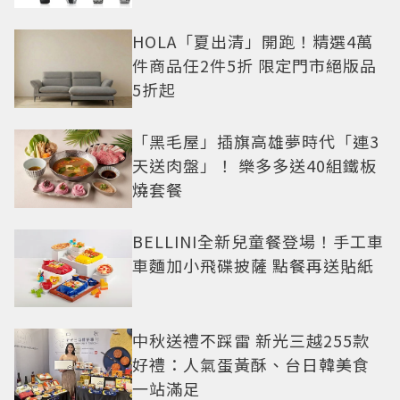
HOLA「夏出清」開跑！精選4萬
件商品任2件5折 限定門市絕版品
5折起
「黑毛屋」插旗高雄夢時代「連3
天送肉盤」！ 樂多多送40組鐵板
燒套餐
BELLINI全新兒童餐登場！手工車
車麵加小飛碟披薩 點餐再送貼紙
中秋送禮不踩雷 新光三越255款
好禮：人氣蛋黃酥、台日韓美食
一站滿足