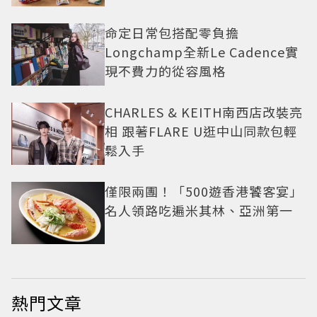
命定日常包搭配零負擔
Longchamp全新Le Cadence實
現不費力的從容風格
CHARLES & KEITH南西店改裝亮
相 跟著FLARE U逛中山同款包輕
鬆入手
僅限兩團！「500遊香港饕客宴」
名人領路吃遍米其林、亞洲第一
熱門文章