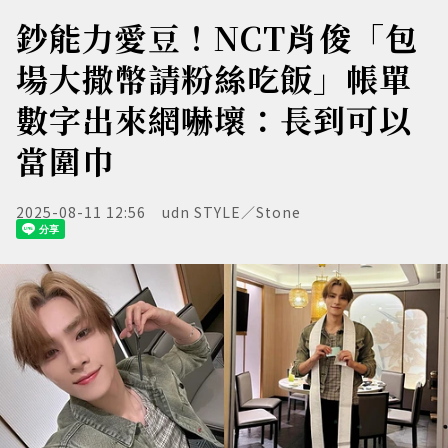
鈔能力愛豆！NCT肖俊「包
場大撒幣請粉絲吃飯」帳單
數字出來網嚇壞：長到可以
當圍巾
2025-08-11 12:56
udn STYLE／Stone