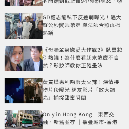
名開始到截止僅9小時粉絲怒了😡
GD權志龍私下反差萌曝光！遇大
聲公秒變乖弟弟 與法師合照再掀
熱議
《母胎單身戀愛大作戰2》臥蠶妝
引熱議！為什麼看起來這麼不自
然？彩妝師教你正確畫法
黃寅燁惠利吻戲太火辣！深情接
吻片段曝光 網友影片「放大調
亮」捕捉甜蜜瞬間
Only in Hong Kong｜東西交
融，新舊並存 ｜摺疊城市-香港