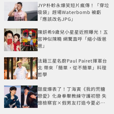
JYP朴軫永爆笑短片瘋傳！「穿垃
圾袋」趕場Waterbomb 被虧
「應該改名JPG」
陳妍希9歲兒小星星近照曝光！五
官神似陳曉 網驚直呼「縮小版爸
爸」
法籍三星名廚Paul Pairet揮軍台
北 帶來「簡單，從不簡單」料理
哲學
甜度爆表了！丁海寅《我的荒糖
戀愛》化身拳擊教練守護初戀 失
憶檢察官×假男友打造今夏必看
小甜劇