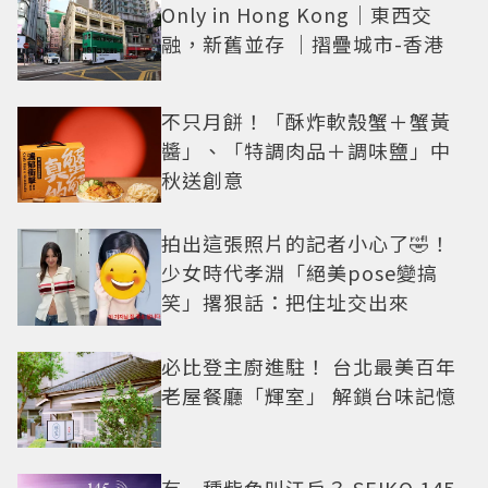
Only in Hong Kong｜東西交
融，新舊並存 ｜摺疊城市-香港
不只月餅！「酥炸軟殼蟹＋蟹黃
醬」、「特調肉品＋調味鹽」中
秋送創意
拍出這張照片的記者小心了🤣！
少女時代孝淵「絕美pose變搞
笑」撂狠話：把住址交出來
必比登主廚進駐！ 台北最美百年
老屋餐廳「輝室」 解鎖台味記憶
有一種紫色叫江戶？ SEIKO 145