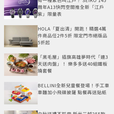
周年A13快閃空間推全新「江戶
紫」限量表
HOLA「夏出清」開跑！精選4萬
件商品任2件5折 限定門市絕版品
5折起
「黑毛屋」插旗高雄夢時代「連3
天送肉盤」！ 樂多多送40組鐵板
燒套餐
BELLINI全新兒童餐登場！手工車
車麵加小飛碟披薩 點餐再送貼紙
中秋送禮不踩雷 新光三越255款