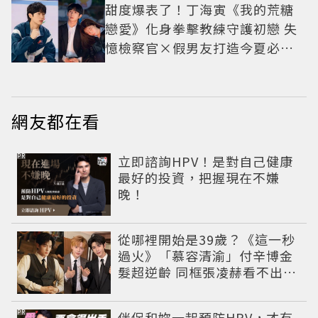
甜度爆表了！丁海寅《我的荒糖
戀愛》化身拳擊教練守護初戀 失
憶檢察官×假男友打造今夏必看
小甜劇
網友都在看
PR
立即諮詢HPV！是對自己健康
最好的投資，把握現在不嫌
晚！
從哪裡開始是39歲？《這一秒
過火》「慕容清渝」付辛博金
髮超逆齡 同框張凌赫看不出11
歲年齡差
PR
伴侶和妳一起預防HPV，才有