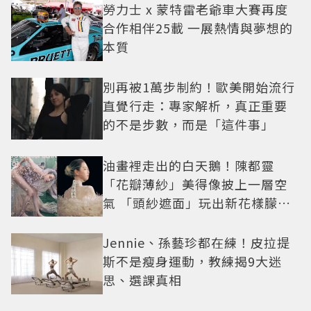
勞力士 x 蒙特雷老爺車大賽再度
合作相伴25載 一展熱情與夢想的
本質
別再被1萬步制約！歐美開始流行
直覺行走：專家解析，真正重要
的不是步數，而是「這件事」
油畫裡走出的白天鵝！陳都靈
「花瓣薄紗」美得像披上一層空
氣 「頭紗遮面」玩出新花樣朦朧
美感太仙
Jennie、孫藝珍都在練！皮拉提
斯不是瘦身運動，教練揭9大迷
思、選課真相