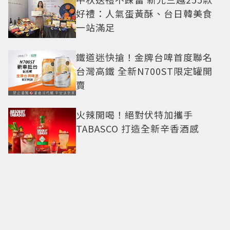
好禮：人氣蛋黃酥、台日韓美食
一站滿足
鐵道迷快搶！金牌台啤首度聯名
台灣高鐵 全新N700ST限定罐開
賣
火辣開喝！絕對伏特加攜手
TABASCO 打造全新辛香酒感
八色烤肉mini×葬送的芙莉蓮
「30款周邊」登場！立牌、鑰匙
圈通通有
限量1萬袋！萊爾富推「2026中元