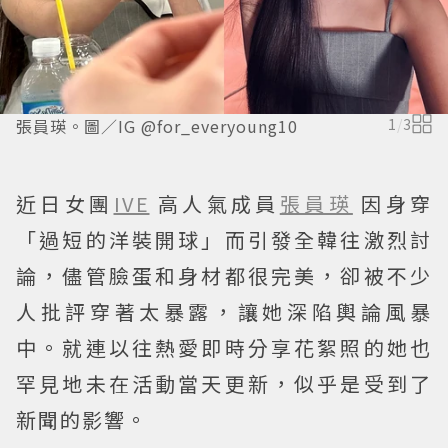
張員瑛。圖／IG @for_everyoung10
1
/
3
近日女團
IVE
高人氣成員
張員瑛
因身穿
「過短的洋裝開球」而引發全韓往激烈討
論，儘管臉蛋和身材都很完美，卻被不少
人批評穿著太暴露，讓她深陷輿論風暴
中。就連以往熱愛即時分享花絮照的她也
罕見地未在活動當天更新，似乎是受到了
新聞的影響。