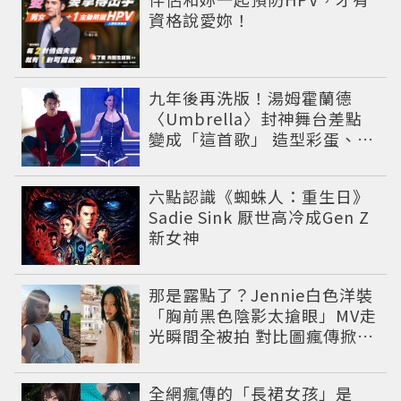
資格說愛妳！
九年後再洗版！湯姆霍蘭德
〈Umbrella〉封神舞台差點
變成「這首歌」 造型彩蛋、暖
心故事一次公開
六點認識《蜘蛛人：重生日》
Sadie Sink 厭世高冷成Gen Z
新女神
那是露點了？Jennie白色洋裝
「胸前黑色陰影太搶眼」MV走
光瞬間全被拍 對比圖瘋傳掀論
戰
全網瘋傳的「長裙女孩」是