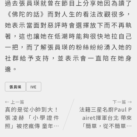
過去張員瑛就曾在節目上分享她因為讀了
《佛陀的話》而對人生的看法改觀很多，
她表示當面對惡評時會選擇放下而不再執
著，這也讓她在低潮時能夠很快地拉自己
一把，而了解張員瑛的粉絲紛紛湧入她的
社群給予支持，並表示會一直陪在她身
邊。
張員瑛
IVE
← 上一篇
下一篇 →
真的是從小帥到大！
法籍三星名廚Paul P
張凌赫「小學證件
airet揮軍台北 帶來
照」被挖瘋傳 童年到
「簡單，從不簡單」
現在顏值進化史曝光
料理哲學