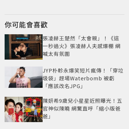
網驚：完全等比例長
大
你可能會喜歡
張凌赫王楚然「太會親」！《這
一秒過火》張凌赫人夫感爆棚 網
喊太有氛圍
JYP朴軫永爆笑短片瘋傳！「穿垃
圾袋」趕場Waterbomb 被虧
「應該改名JPG」
陳妍希9歲兒小星星近照曝光！五
官神似陳曉 網驚直呼「縮小版爸
爸」