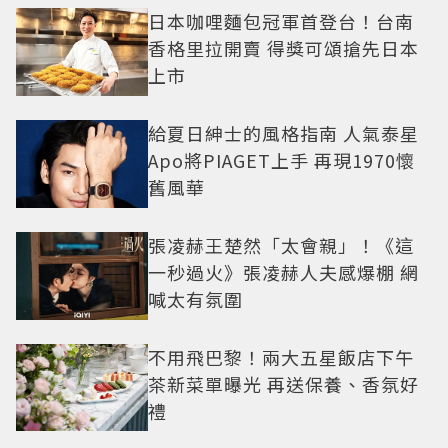
日本咖哩麵包冠軍首登台！台南
香格里拉開賣 得獎可頌搶先日本
上市
給夏日紳士的風格指南 人氣泰星
Apo將PIAGET上手 再現1970懷
舊風華
張凌赫王楚然「太會親」！《這
一秒過火》張凌赫人夫感爆棚 網
喊太有氛圍
不用飛巴黎！兩大五星飯店下午
茶新菜單曝光 再送保養、香氛好
禮