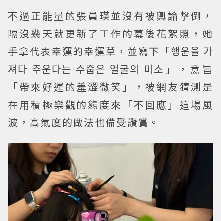
不過正能量的張員瑛並沒有被輿論擊倒，
隔沒幾天就更新了工作的幕後花絮照，她
手拿代表幸運的幸運草，並寫下「행운을 가
져다 주운다는 수줍은 얼굴의 미소」，意旨
「帶來好運的羞澀微笑」，被網友猜測是
在用積極樂觀的態度來「不回應」這場風
波，高氣度的做法也備受讚賞。