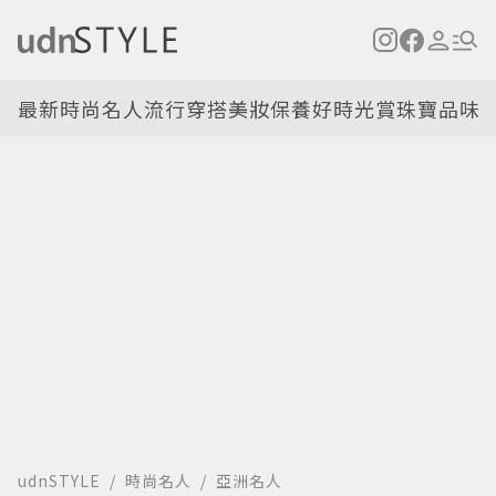
最新
時尚名人
流行穿搭
美妝保養
好時光
賞珠寶
品味
udnSTYLE
時尚名人
亞洲名人