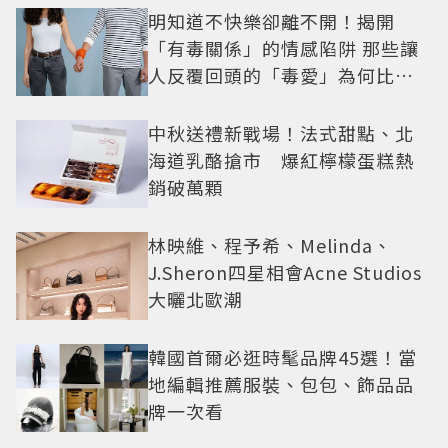
明知道不快樂卻離不開！揭開
「有毒關係」的情感陷阱 那些讓
人反覆回頭的「毒愛」為何比菸
還難戒？
中秋送禮新戰場！法式甜點、北
海道乳酪搶市 爆紅檸檬蛋糕熱
銷破萬顆
林映維、程予希、Melinda、
J.Sheron四星相會Acne Studios
大曬北歐潮
韓國首爾必逛時髦品牌45選！當
地編輯推薦服裝、包包、飾品品
牌一次看