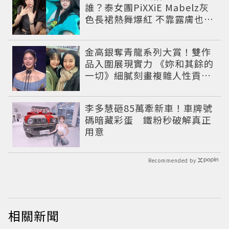
誰？泰女團PiXXiE Mabelz灰
色長裙熱舞爆紅 不靠露膚也能
性感出圈
金高銀奪青龍系列大賞！雙作
品入圍展現實力 《妳和其餘的
一切》細膩刻畫複雜人性貢獻
大賞級演技
李多慧砸85萬牽新車！車牌號
碼暗藏彩蛋 鐵粉秒破解真正
用意
Recommended by
相關新聞