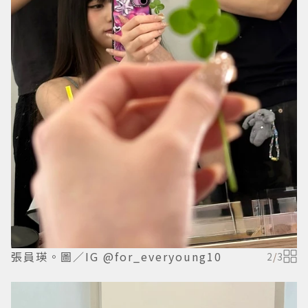
張員瑛。圖／IG @for_everyoung10
2
/
3