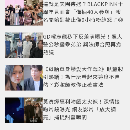
這就是天團待遇？BLACKPINK十
周年見面會「僅抽40人參與」報
名開始到截止僅9小時粉絲怒了😡
GD權志龍私下反差萌曝光！遇大
聲公秒變乖弟弟 與法師合照再掀
熱議
《母胎單身戀愛大作戰2》臥蠶妝
引熱議！為什麼看起來這麼不自
然？彩妝師教你正確畫法
黃寅燁惠利吻戲太火辣！深情接
吻片段曝光 網友影片「放大調
亮」捕捉甜蜜瞬間