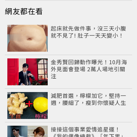
網友都在看
PR
起床就先做件事，沒三天小腹
就不見了! 肚子一天天變小！
金秀賢回歸動作曝光！10月海
外見面會登場 2萬人場地引關
注
PR
減肥首選，檸檬加它，堅持一
週，腰細了，瘦到你懷疑人生
接接這個事業愛情追星運！
《我的偶像總裁》「年下男」