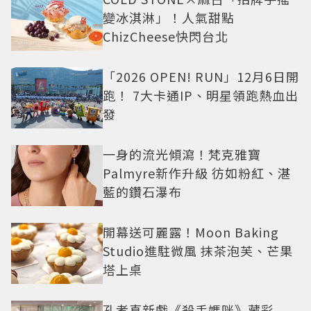
變冰淇淋」！人氣甜點
ChizCheese快閃台北
「2026 OPEN! RUN」12月6日開
跑！ 7大卡通IP、明星領跑熱血出
發
一身的流光傾瀉！梵克雅寶
Palmyre新作升級 彷如粉紅、湛
藍的鑽石瀑布
開幕送可麗露！Moon Baking
Studio進駐微風 抹茶泡芙、芒果
塔上桌
孔孝真新戲《殺手媽咪》藏彩