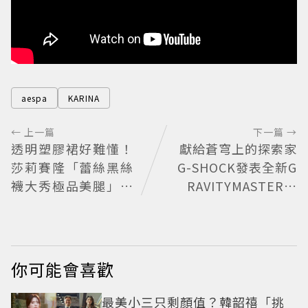
aespa
KARINA
← 上一篇
下一篇 →
透明塑膠裙好難懂！
獻給蒼穹上的探索家
莎莉賽隆「蕾絲黑絲
G-SHOCK發表全新G
襪大秀極品美腿」女
RAVITYMASTER飛
神氣場全開 網友卻傻
行表 與天比高
眼：造型根本靠臉撐
你可能會喜歡
最美小三只剩顏值？韓韶禧「挑