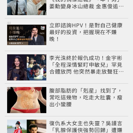
姜勳變身冰山總裁 金惠俊追星
成功還偶遇愛情
PR
立即諮詢HPV！是對自己健康
最好的投資，把握現在不嫌
晚！
李光洙終於報仇成功！金宇彬
「全程深情緊盯申敏兒」罕見
合體放閃 他突然暴走放聲狂吼
笑翻全場
PR
腹部脂肪的「剋星」找到了，
常吃這幾物，吃走大肚囊，瘦
出小蠻腰
復仇系大女主也失靈？吳謹言
「乳腺保護俠強勢回歸」遭嫌