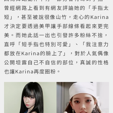
曾經網路上看到有網友評論她的「手指太
短」，甚至被說很像山竹，走心的Karina
才決定要透過美甲讓手部線條看起來更完
美。而她此話一出也引發許多粉絲不捨，
直呼「短手指也特別可愛」、「我注意力
都放在Karina的臉上了」，對於人氣偶像
公開坦露自己不自信的部位，真誠的性格
也讓Karina再度圈粉。