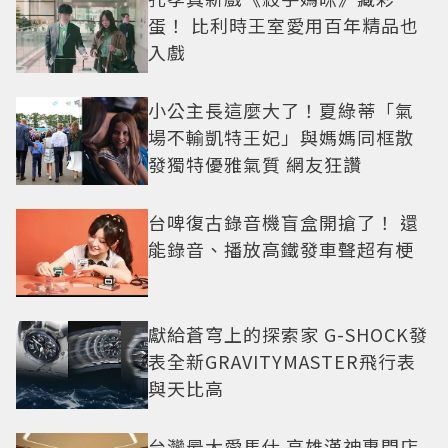
蛋！ 比利時王室愛用百年精品也
入戲
小公主長這麼大了！夏綠蒂「氣
場不輸凱特王妃」與媽媽同框散
發獨特優雅氣質 網友狂讚
台啤復古錄音機盲盒開搶了！ 還
能錄音、播放高鐵發車聲超有梗
獻給蒼穹上的探索家 G-SHOCK發
表全新GRAVITYMASTER飛行表
與天比高
台灣最大愛馬仕 高雄漢神專門店