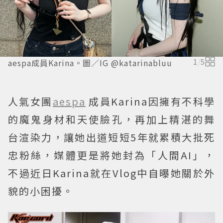
aespa成員Karina。圖／IG @katarinabluu
1
/
5
人氣女團
aespa
成員Karina因擁有不科學
的魔鬼身材和天使臉孔，再加上精湛的舞
台渲染力，讓她出道短短5年就累積大批死
忠粉絲，媒體更是將她封為「人間AI」，
不過近日Karina就在Vlog中自曝她關於外
貌的小困擾。