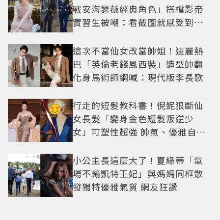
戰安海瑟薇經典角色」搭檔影帝
實習生被嘲：看截圖就感受到演
技
這次不當仙女改當帥姐！迪麗熱
巴「英倫老錢風西裝」造型帥翻
化身馬術師網喊：現代版李長歌
行走的短髮教科書！倪妮狠斷仙
女長髮「變身金色短髮叛逆少
女」可塑性超強 帥氣、優雅自由
切換
小公主長這麼大了！夏綠蒂「氣
場不輸凱特王妃」與媽媽同框散
發獨特優雅氣質 網友狂讚