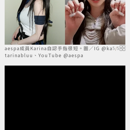
aespa成員Karina自認手指很短。圖／IG @ka
5
/
5
tarinabluu、YouTube @aespa