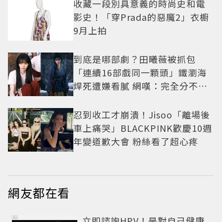
收藏一段別具意義的時尚史和電
影史！「穿Prada的惡魔2」衣櫥
9月上拍
到底是哪部劇？田曦薇被抓包
「連續16部戲同一顆頭」鐵瀏海
焊死遭嫌看膩 網嘆：完全分不出
角色
忍到收工才崩潰！Jisoo「離場後
車上痛哭」BLACKPINK歡慶10週
年變道歉大會 粉絲看了超心疼
網友都在看
PR
立即諮詢HPV！是對自己健康