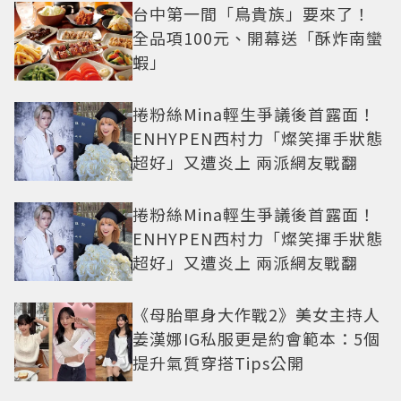
台中第一間「鳥貴族」要來了！
全品項100元、開幕送「酥炸南蠻
蝦」
捲粉絲Mina輕生爭議後首露面！
ENHYPEN西村力「燦笑揮手狀態
超好」又遭炎上 兩派網友戰翻
捲粉絲Mina輕生爭議後首露面！
ENHYPEN西村力「燦笑揮手狀態
超好」又遭炎上 兩派網友戰翻
《母胎單身大作戰2》美女主持人
姜漢娜IG私服更是約會範本：5個
提升氣質穿搭Tips公開