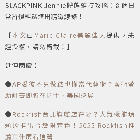
BLACKPINK Jennie體態維持攻略：8 個日
常習慣輕鬆練出精緻線條！
【
本文
由
Marie Claire美麗佳人
提供，未
經授權，請勿轉載！】
延伸閱讀：
●
AP愛彼不只做錶也懂當代藝術？藝術贊
助計畫即將在瑞士、美國巡展
●
Rockfish台北旗艦店在哪？人氣機能瑪
莉珍推出台灣限定色！2025 Rockfish推
薦買什麼看這篇