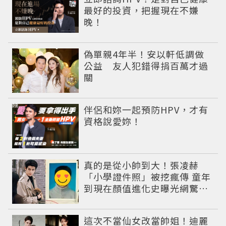
最好的投資，把握現在不嫌
晚！
偽單親4年半！安以軒低調做
公益 友人犯錯得捐百萬才過
關
PR
伴侶和妳一起預防HPV，才有
資格說愛妳！
真的是從小帥到大！張凌赫
「小學證件照」被挖瘋傳 童年
到現在顏值進化史曝光網驚：
完全等比例長大
這次不當仙女改當帥姐！迪麗