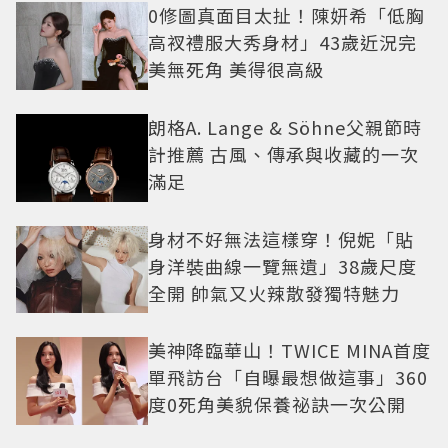
0修圖真面目太扯！陳妍希「低胸
高衩禮服大秀身材」43歲近況完
美無死角 美得很高級
朗格A. Lange & Söhne父親節時
計推薦 古風、傳承與收藏的一次
滿足
身材不好無法這樣穿！倪妮「貼
身洋裝曲線一覽無遺」38歲尺度
全開 帥氣又火辣散發獨特魅力
美神降臨華山！TWICE MINA首度
單飛訪台「自曝最想做這事」360
度0死角美貌保養祕訣一次公開