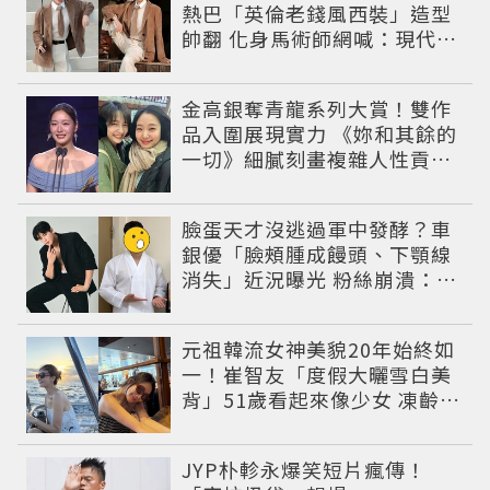
熱巴「英倫老錢風西裝」造型
帥翻 化身馬術師網喊：現代版
李長歌
金高銀奪青龍系列大賞！雙作
品入圍展現實力 《妳和其餘的
一切》細膩刻畫複雜人性貢獻
大賞級演技
臉蛋天才沒逃過軍中發酵？車
銀優「臉頰腫成饅頭、下顎線
消失」近況曝光 粉絲崩潰：空
氣有酵母😭
元祖韓流女神美貌20年始終如
一！崔智友「度假大曬雪白美
背」51歲看起來像少女 凍齡近
況震撼全網
JYP朴軫永爆笑短片瘋傳！