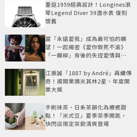
重返1959經典設計！Longines浪
琴Legend Diver 59潛水表 復刻
懷舊
當「永遠愛我」成為最可怕的願
望！一起揭密《愛你致死不渝》
「一願柳」背後的失控愛情與爆
紅之路
江振誠「1887 by André」再續傳
奇！甫開業摘米其林2星、年度開
業大獎
手刷抹茶、日系茶韻化為療癒甜
點！「米弎豆」夏季茶季開跑，
快閃店限定茶飲清爽登場