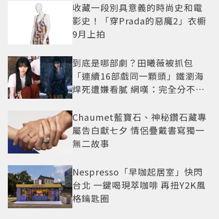
收藏一段別具意義的時尚史和電
影史！「穿Prada的惡魔2」衣櫥
9月上拍
到底是哪部劇？田曦薇被抓包
「連續16部戲同一顆頭」鐵瀏海
焊死遭嫌看膩 網嘆：完全分不出
角色
Chaumet藍寶石、神秘鑽石藏專
屬告白獻七夕 情侶疊戴書寫獨一
無二故事
Nespresso「早咖起居室」快閃
台北 一鍵喝現萃咖啡 再扭Y2K風
格鑰匙圈