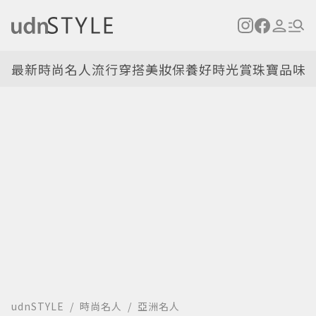
最新
時尚名人
流行穿搭
美妝保養
好時光
賞珠寶
品味
udnSTYLE
時尚名人
亞洲名人