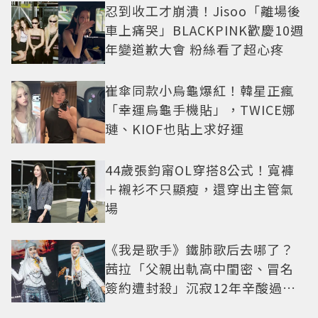
忍到收工才崩潰！Jisoo「離場後
車上痛哭」BLACKPINK歡慶10週
年變道歉大會 粉絲看了超心疼
崔傘同款小烏龜爆紅！韓星正瘋
「幸運烏龜手機貼」，TWICE娜
璉、KIOF也貼上求好運
44歲張鈞甯OL穿搭8公式！寬褲
＋襯衫不只顯瘦，還穿出主管氣
場
《我是歌手》鐵肺歌后去哪了？
茜拉「父親出軌高中閨密、冒名
簽約遭封殺」沉寂12年辛酸過往
曝光