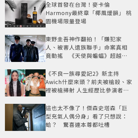
全球首發在台灣！麥卡倫
Harmony最終章「椰風煖韻」 桃
園機場限量登場
東野圭吾神作翻拍！「嫌犯家
人、被害人遺族聯手」命案真相
竟動搖 《天使與蝙蝠》超越懸
疑框架展開
《不良一族尋愛記2》新主持
Awich什麼來頭？前夫被槍殺、家
裡被槍掃射 人生經歷比參演者還
抓馬！
這也太不像了！傑森史塔森「巨
型充氣人偶分身」看了只想說：
蛤？ 驚喜連本尊都吐槽