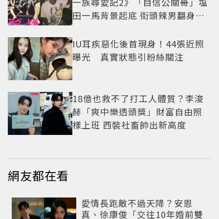
一族尋愛記2》「自信公關哥」塩
田一馬背景起底 街頭辣男翻身當
老闆
IU耳疾惡化後首現身！44張近照
曝光 真實狀態引粉絲關注
18億也救不了打工人體質？李浚
赫「爽中樂透頭獎」財富自由照
樣上班 西裝社畜帥出新高度
網友都在看
愛情長跑敵不過天降？安恩
真、徐康俊「交往10年婚前雙