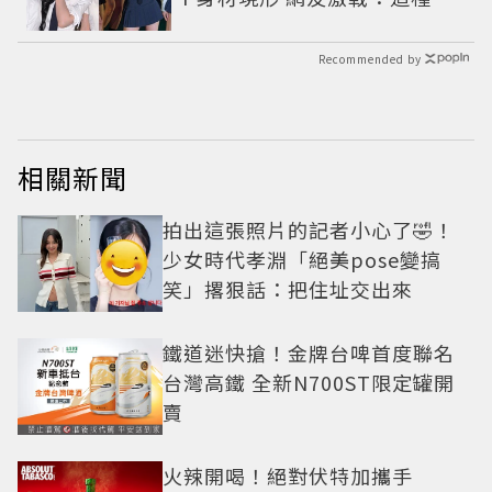
材才頂
Recommended by
相關新聞
拍出這張照片的記者小心了🤣！
少女時代孝淵「絕美pose變搞
笑」撂狠話：把住址交出來
鐵道迷快搶！金牌台啤首度聯名
台灣高鐵 全新N700ST限定罐開
賣
火辣開喝！絕對伏特加攜手