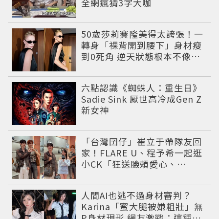
全網瘋猜3字大咖
50歲莎莉賽隆美得太誇張！一
轉身「裸背開到腰下」身材瘦
到0死角 逆天狀態根本不像年
過半百
六點認識《蜘蛛人：重生日》
Sadie Sink 厭世高冷成Gen Z
新女神
「台灣囝仔」崔立于帶隊友回
家！FLARE U、程予希一起逛
小CK「狂送臉頰愛心、
WINK」親曝中山站私藏必逛
名單
人間AI也逃不過身材審判？
Karina「蜜大腿被嫌粗壯」無
P身材現形 網友激戰：這種身