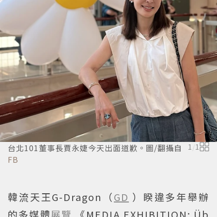
台北101董事長賈永婕今天出面道歉。圖/翻攝自
1
/
1
FB
韓流天王G-Dragon（
GD
）睽違多年舉辦
的多媒體
展覽
《MEDIA EXHIBITION: Üb