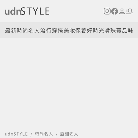
最新
時尚名人
流行穿搭
美妝保養
好時光
賞珠寶
品味
udnSTYLE
時尚名人
亞洲名人