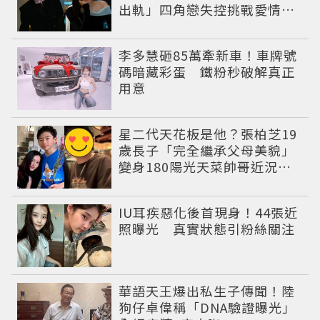
出軌」四角戀失控挑戰愛情底
線
李多慧砸85萬牽新車！車牌號
碼暗藏彩蛋 鐵粉秒破解真正
用意
星二代天花板是他？張柏芝19
歲長子「完全繼承父母美貌」
變身180陽光天菜帥哥近況曝
光
IU耳疾惡化後首現身！44張近
照曝光 真實狀態引粉絲關注
華語天王爆出私生子傳聞！陸
狗仔卓偉稱「DNA驗證曝光」