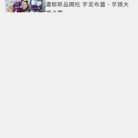
濃郁新品開吃 芋泥布蕾、芋頭大
福必買
500甜2026甜點派對升級登場！
從策展系西點到國宴級美味名店
齊聚
卡地亞父親節獻禮！LOVE手環、
Tank腕表 摩登新意演繹永不退流
行經典
18億也救不了打工人體質？李浚
赫「爽中樂透頭獎」財富自由照
樣上班 西裝社畜帥出新高度
九年後再洗版！湯姆霍蘭德