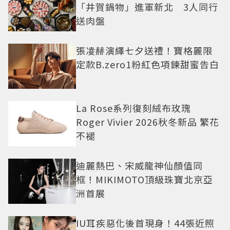
「井賀鍋物」進軍新北 3人同行
送肉盤
張凌赫演繹七夕送禮！寶格麗限
定款B.zero1粉紅色項鍊甜蜜告白
La Rose系列復刻絨布玫瑰
Roger Vivier 2026秋冬新品 繁花
不褪
迪麗熱巴、宋威龍神仙顏值同
框！MIKIMOTO頂級珠寶北京亞
洲首展
IU耳疾惡化後首現身！44張近照