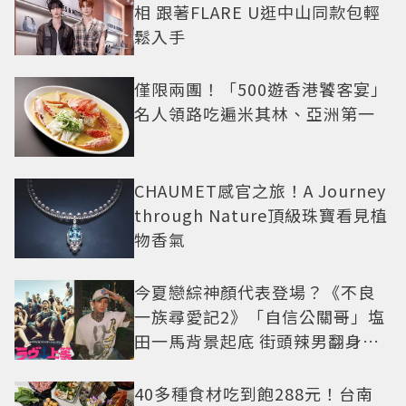
相 跟著FLARE U逛中山同款包輕
鬆入手
僅限兩團！「500遊香港饕客宴」
名人領路吃遍米其林、亞洲第一
CHAUMET感官之旅！A Journey
through Nature頂級珠寶看見植
物香氣
今夏戀綜神顏代表登場？《不良
一族尋愛記2》「自信公關哥」塩
田一馬背景起底 街頭辣男翻身當
老闆
40多種食材吃到飽288元！台南