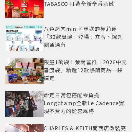
TABASCO 打造全新辛香酒感
八色烤肉mini×葬送的芙莉蓮
「30款周邊」登場！立牌、鑰匙
圈通通有
限量1萬袋！萊爾富推「2026中元
普渡袋」精選12款熱銷商品一袋
搞定
命定日常包搭配零負擔
Longchamp全新Le Cadence實
現不費力的從容風格
CHARLES & KEITH南西店改裝亮