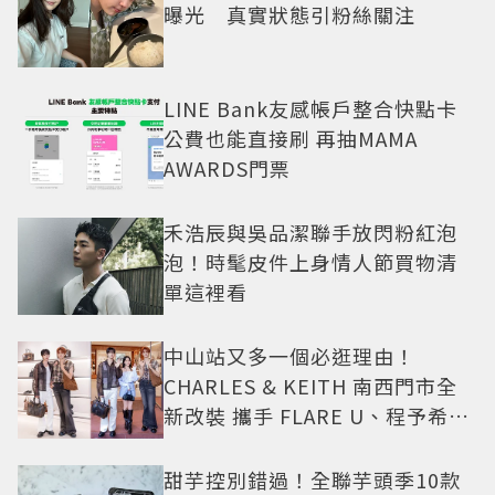
曝光 真實狀態引粉絲關注
LINE Bank友感帳戶整合快點卡
公費也能直接刷 再抽MAMA
AWARDS門票
禾浩辰與吳品潔聯手放閃粉紅泡
泡！時髦皮件上身情人節買物清
單這裡看
中山站又多一個必逛理由！
CHARLES & KEITH 南西門市全
新改裝 攜手 FLARE U、程予希演
繹秋季時尚
甜芋控別錯過！全聯芋頭季10款