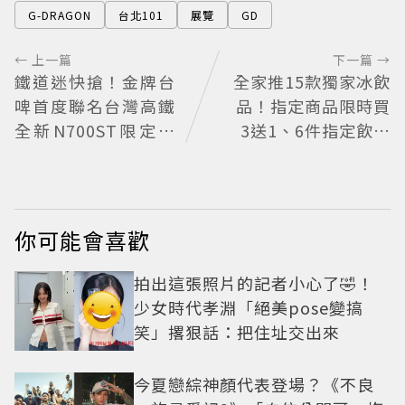
G-DRAGON
台北101
展覽
GD
← 上一篇
下一篇 →
鐵道迷快搶！金牌台
全家推15款獨家冰飲
啤首度聯名台灣高鐵
品！指定商品限時買
全新N700ST限定罐
3送1、6件指定飲料
開賣
送圭賢小卡
你可能會喜歡
拍出這張照片的記者小心了🤣！
少女時代孝淵「絕美pose變搞
笑」撂狠話：把住址交出來
今夏戀綜神顏代表登場？《不良