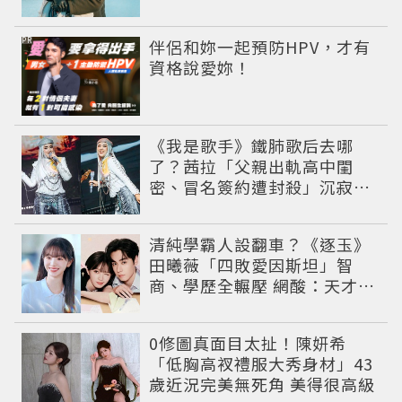
推續集
PR
伴侶和妳一起預防HPV，才有
資格說愛妳！
《我是歌手》鐵肺歌后去哪
了？茜拉「父親出軌高中閨
密、冒名簽約遭封殺」沉寂12
年辛酸過往曝光
清純學霸人設翻車？《逐玉》
田曦薇「四敗愛因斯坦」智
商、學歷全輾壓 網酸：天才全
靠旁白
0修圖真面目太扯！陳妍希
「低胸高衩禮服大秀身材」43
歲近況完美無死角 美得很高級