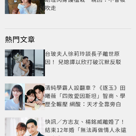
吹走
熱門文章
台玻夫人徐莉玲談長子離世原
因！ 兒媳譚以欣打破沉默反駁
清純學霸人設翻車？《逐玉》田
曦薇「四敗愛因斯坦」智商、學
歷全輾壓 網酸：天才全靠旁白
快訊／方志友、楊銘威離婚了！
結束12年婚「無法再做情人永遠