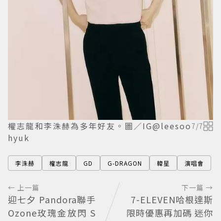
權志龍和李洙赫為多年好友。圖／IG@leesoo
7
/
7
hyuk
李洙赫
權志龍
GD
G-DRAGON
韓星
演唱會
← 上一篇
下一篇 →
迎七夕 Pandora聯手
7-ELEVEN哈根達斯
Ozone玫瑰金放閃 S
限時優惠再加碼 迷你