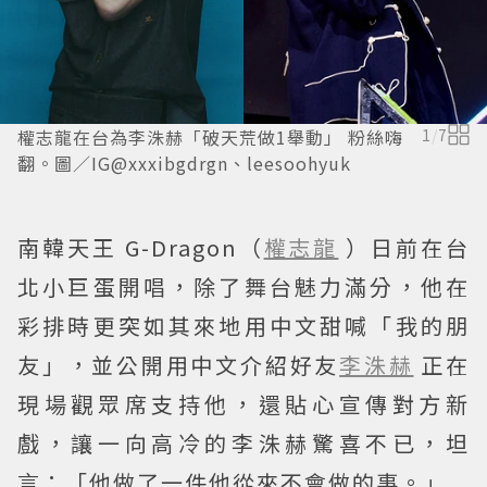
權志龍在台為李洙赫「破天荒做1舉動」 粉絲嗨
1
/
7
翻。圖／IG@xxxibgdrgn、leesoohyuk
南韓天王 G-Dragon（
權志龍
）日前在台
北小巨蛋開唱，除了舞台魅力滿分，他在
彩排時更突如其來地用中文甜喊「我的朋
友」，並公開用中文介紹好友
李洙赫
正在
現場觀眾席支持他，還貼心宣傳對方新
戲，讓一向高冷的李洙赫驚喜不已，坦
言：「他做了一件他從來不會做的事。」