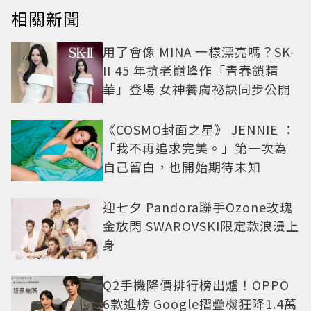
相關新聞
用了會像 MINA 一樣漂亮嗎？SK-
II 45 年抗老巔峰作「青春鎖精
華」登場 女神養膚祕訣同步公開
《COSMO封面之星》 JENNIE ：
「我不再追求完美。」第一次為
自己留白，也開始期待未知
迎七夕 Pandora聯手Ozone玫瑰
金放閃 SWAROVSKI限定款浪漫上
身
Q2手機降價排行榜出爐！OPPO
6款進榜 Google摺疊機狂降1.4萬