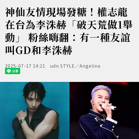
神仙友情現場發糖！權志龍
在台為李洙赫「破天荒做1舉
動」 粉絲嗨翻：有一種友誼
叫GD和李洙赫
2025-07-17 14:21
udn STYLE／Angelina