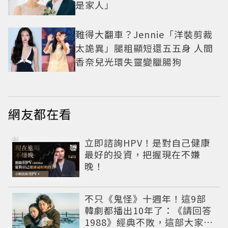
是家人」
難得大翻車？Jennie「洋裝剪裁
太詭異」腿粗顯短還五五身 人間
香奈兒光環失靈變臘腸狗
網友都在看
PR
立即諮詢HPV！是對自己健康
最好的投資，把握現在不嫌
晚！
不只《鬼怪》十週年！這9部
韓劇都播出10年了：《請回答
1988》經典不敗，這部大家狂