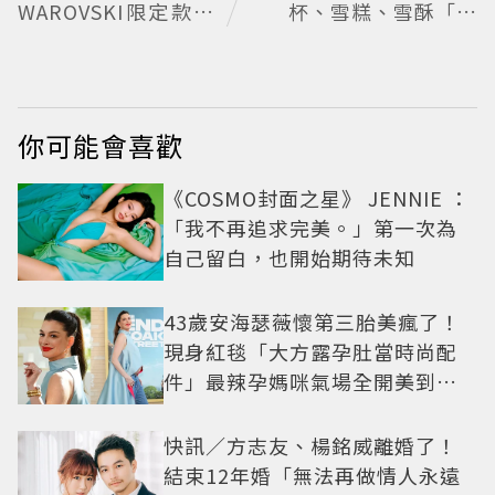
WAROVSKI限定款浪
杯、雪糕、雪酥「買
漫上身
10送13」
你可能會喜歡
《COSMO封面之星》 JENNIE ：
「我不再追求完美。」第一次為
自己留白，也開始期待未知
43歲安海瑟薇懷第三胎美瘋了！
現身紅毯「大方露孕肚當時尚配
件」最辣孕媽咪氣場全開美到發
光
快訊／方志友、楊銘威離婚了！
結束12年婚「無法再做情人永遠