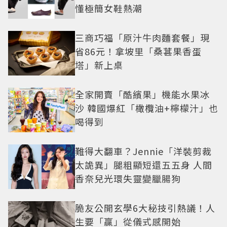
懂極簡女鞋熱潮
三商巧福「原汁牛肉麵套餐」現
省86元！拿坡里「桑葚果香蛋
塔」新上桌
全家開賣「酷繽果」機能水果冰
沙 韓國爆紅「橄欖油+檸檬汁」也
喝得到
難得大翻車？Jennie「洋裝剪裁
太詭異」腿粗顯短還五五身 人間
香奈兒光環失靈變臘腸狗
脆友公開玄學6大秘技引熱議！人
生要「贏」從儀式感開始