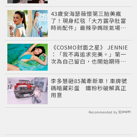
43歲安海瑟薇懷第三胎美瘋
了！現身紅毯「大方露孕肚當
時尚配件」最辣孕媽咪氣場全
開美到發光
《COSMO封面之星》 JENNIE
：「我不再追求完美。」第一
次為自己留白，也開始期待未
知
李多慧砸85萬牽新車！車牌號
碼暗藏彩蛋 鐵粉秒破解真正
用意
Recommended by