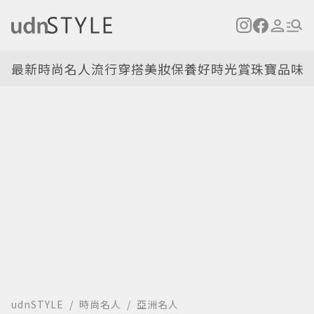
最新
時尚名人
流行穿搭
美妝保養
好時光
賞珠寶
品味
udnSTYLE
時尚名人
亞洲名人