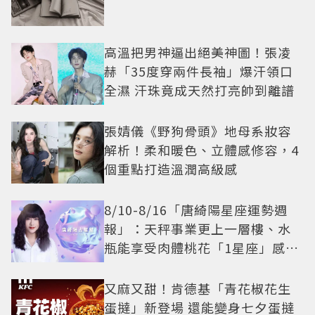
高溫把男神逼出絕美神圖！張凌
赫「35度穿兩件長袖」爆汗領口
全濕 汗珠竟成天然打亮帥到離譜
張婧儀《野狗骨頭》地母系妝容
解析！柔和暖色、立體感修容，4
個重點打造溫潤高級感
8/10-8/16「唐綺陽星座運勢週
報」：天秤事業更上一層樓、水
瓶能享受肉體桃花「1星座」感情
防三角關係
又麻又甜！肯德基「青花椒花生
蛋撻」新登場 還能變身七夕蛋撻