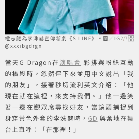
權志龍為李洙赫宣傳新劇《S LINE》。圖／IG
2
/
7
@xxxibgdrgn
當天G-Dragon在
演唱會
彩排與粉絲互動
的橋段時，忽然停下來並用中文說出「我
的朋友」，接著秒切流利英文介紹：「他
現在就在這裡，來支持我們。」他一邊笑
著一邊在觀眾席尋找好友，當鏡頭捕捉到
身穿黃色外套的李洙赫時，
GD
興奮地在舞
台上直呼：「在那裡！」