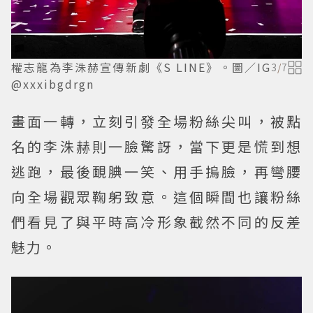
權志龍為李洙赫宣傳新劇《S LINE》。圖／IG
3
/
7
@xxxibgdrgn
畫面一轉，立刻引發全場粉絲尖叫，被點
名的李洙赫則一臉驚訝，當下更是慌到想
逃跑，最後靦腆一笑、用手摀臉，再彎腰
向全場觀眾鞠躬致意。這個瞬間也讓粉絲
們看見了與平時高冷形象截然不同的反差
魅力。