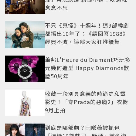
念念不忘
不只《鬼怪》十週年！這9部韓劇
都播出10年了：《請回答1988》
經典不敗，這部大家狂推續集
蕭邦L'Heure du Diamant巧玩多
元幾何造型 Happy Diamonds歡
慶50周年
收藏一段別具意義的時尚史和電
影史！「穿Prada的惡魔2」衣櫥
9月上拍
到底是哪部劇？田曦薇被抓包
「連續16部戲同一顆頭」鐵瀏海