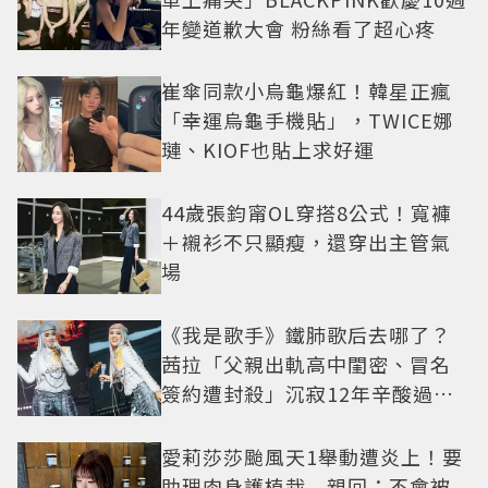
年變道歉大會 粉絲看了超心疼
崔傘同款小烏龜爆紅！韓星正瘋
「幸運烏龜手機貼」，TWICE娜
璉、KIOF也貼上求好運
44歲張鈞甯OL穿搭8公式！寬褲
＋襯衫不只顯瘦，還穿出主管氣
場
《我是歌手》鐵肺歌后去哪了？
茜拉「父親出軌高中閨密、冒名
簽約遭封殺」沉寂12年辛酸過往
曝光
愛莉莎莎颱風天1舉動遭炎上！要
助理肉身護植栽 親回：不會被