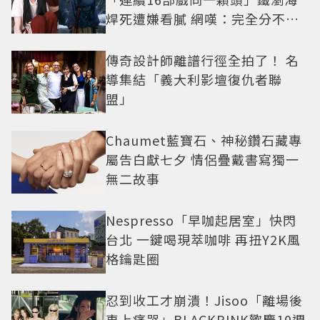
焊死遭嫌看膩 網嘆：完全分不出
角色
傳奇設計師離譜行徑全拍了！ 名
導集結「義大利影壇復仇者聯
盟」
Chaumet藍寶石、神秘鑽石藏專
屬告白獻七夕 情侶疊戴書寫獨一
無二故事
Nespresso「早咖起居室」快閃
台北 一鍵喝現萃咖啡 再扭Y2K風
格鑰匙圈
忍到收工才崩潰！Jisoo「離場後
車上痛哭」BLACKPINK歡慶10週