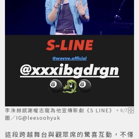
李洙赫感謝權志龍為他宣傳新劇《S LINE》。
6
/
7
圖／IG@leesoohyuk
這段跨越舞台與觀眾席的驚喜互動，不僅