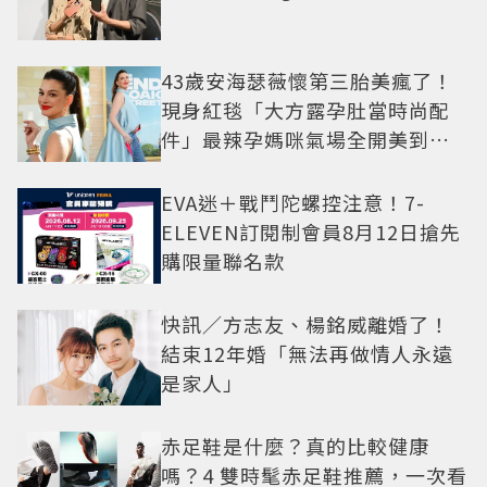
43歲安海瑟薇懷第三胎美瘋了！
現身紅毯「大方露孕肚當時尚配
件」最辣孕媽咪氣場全開美到發
光
EVA迷＋戰鬥陀螺控注意！7-
ELEVEN訂閱制會員8月12日搶先
購限量聯名款
快訊／方志友、楊銘威離婚了！
結束12年婚「無法再做情人永遠
是家人」
赤足鞋是什麼？真的比較健康
嗎？4 雙時髦赤足鞋推薦，一次看