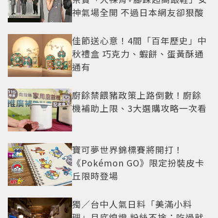
神氣場全開 不過日本網友卻狠酸
佳節送心意！4間「百年歷史」中
秋禮盒 巧克力、蝦餅、蛋黃酥通
通有
廚餘禁餵豬政策上路倒數！廚餘
機補助上限、3大選購攻略一次看
寶可夢世界錦標賽將開打！
《Pokémon GO》限定扮裝皮卡
丘限時登場
獨／台中人氣日料「美滿小料
理」月底熄燈 粉絲不捨：吃過就