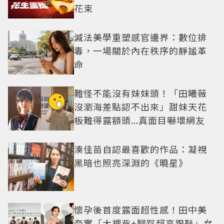
花束
減法美學重塑感官邊界：數位排
毒，一場關於內在秩序的靜謐革
命
難怪不能沒有妹妹頭！「田曦薇
沒瀏海差點認不出來」甜妹天花
板難得露額頭...真面目嚇壞網友
湊佳苗自認最喜歡的作品：凝視
黑暗也照亮深淵的《曉星》
懷孕後首度露面超性感！田中美
奈實「大裸背+腳踩超高跟鞋」女