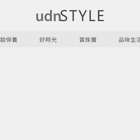
美妝保養
好時光
賞珠寶
品味生