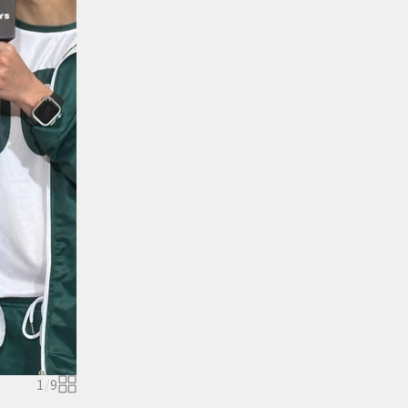
1
/
9