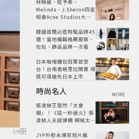
林映維、程予希、
Melinda、J.Sheron四星
相會Acne Studios大曬
北歐潮
韓國首爾必逛時髦品牌45
選！當地編輯推薦服裝、
包包、飾品品牌一次看
日本咖哩麵包冠軍首登
台！台南香格里拉開賣 得
獎可頌搶先日本上市
時尚名人
MORE
張凌赫王楚然「太會
親」！《這一秒過火》張
凌赫人夫感爆棚 網喊太有
氛圍
3
/
9
JYP朴軫永爆笑短片瘋