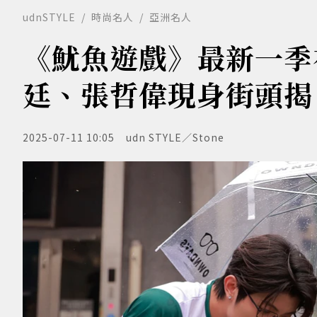
udnSTYLE
時尚名人
亞洲名人
《魷魚遊戲》最新一季
廷、張哲偉現身街頭揭
2025-07-11 10:05
udn STYLE／Stone