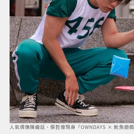
人氣偶像陳峻廷、張哲偉現身「OWNDAYS × 魷魚遊戲