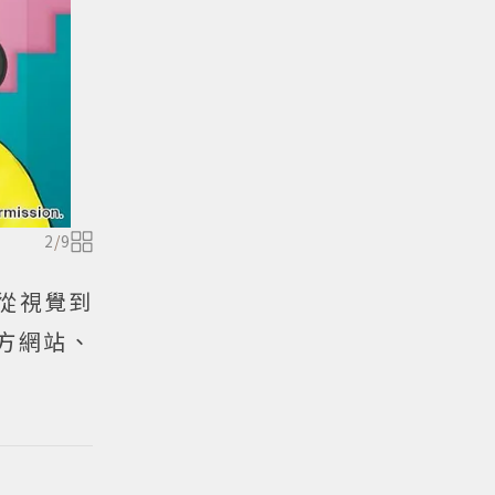
2
/
9
能從視覺到
方網站、