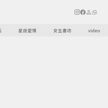
活
星座愛情
女生書坊
video