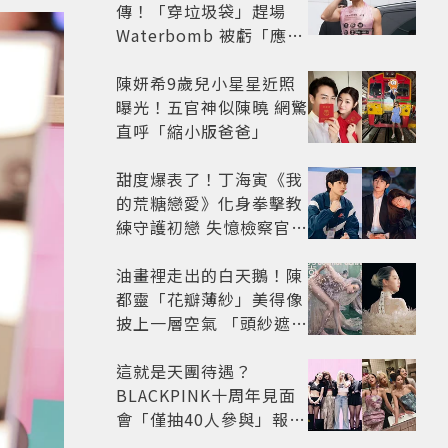
傳！「穿垃圾袋」趕場
Waterbomb 被虧「應該
改名JPG」
陳妍希9歲兒小星星近照
曝光！五官神似陳曉 網驚
直呼「縮小版爸爸」
甜度爆表了！丁海寅《我
的荒糖戀愛》化身拳擊教
練守護初戀 失憶檢察官×
假男友打造今夏必看小甜
劇
油畫裡走出的白天鵝！陳
都靈「花瓣薄紗」美得像
披上一層空氣 「頭紗遮
面」玩出新花樣朦朧美感
太仙
這就是天團待遇？
BLACKPINK十周年見面
會「僅抽40人參與」報名
開始到截止僅9小時粉絲