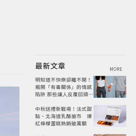
最新文章
MORE
明知道不快樂卻離不開！
揭開「有毒關係」的情感
陷阱 那些讓人反覆回頭的
「毒愛」為何比菸還難
戒？
中秋送禮新戰場！法式甜
點、北海道乳酪搶市 爆
紅檸檬蛋糕熱銷破萬顆