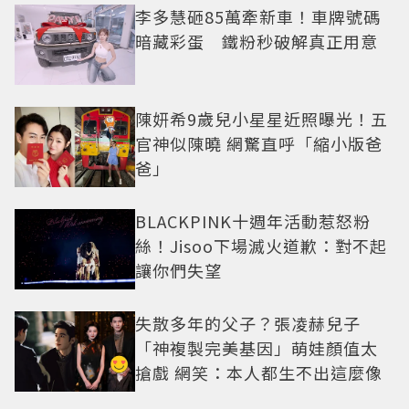
李多慧砸85萬牽新車！車牌號碼
暗藏彩蛋 鐵粉秒破解真正用意
陳妍希9歲兒小星星近照曝光！五
官神似陳曉 網驚直呼「縮小版爸
爸」
BLACKPINK十週年活動惹怒粉
絲！Jisoo下場滅火道歉：對不起
讓你們失望
失散多年的父子？張凌赫兒子
「神複製完美基因」萌娃顏值太
搶戲 網笑：本人都生不出這麼像