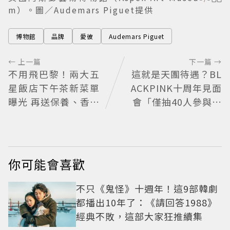
m）。圖／Audemars Piguet提供
博物館
品牌
愛彼
Audemars Piguet
← 上一篇
下一篇 →
不用飛巴黎！兩大五
這就是天團待遇？BL
星飯店下午茶新菜單
ACKPINK十周年見面
曝光 再送保養、香氛
會「僅抽40人參與」
好禮
報名開始到截止僅9
小時粉絲怒了😡
你可能會喜歡
不只《鬼怪》十週年！這9部韓劇
都播出10年了：《請回答1988》
經典不敗，這部大家狂推續集