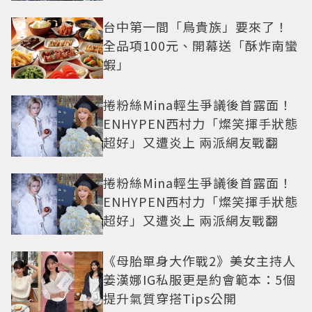
曝光
台中第一間「鳥貴族」要來了！
全品項100元、開幕送「酥炸南蠻
蝦」
捲粉絲Mina輕生爭議後首露面！
ENHYPEN西村力「燦笑揮手狀態
超好」又遭炎上 兩派網友戰翻
捲粉絲Mina輕生爭議後首露面！
ENHYPEN西村力「燦笑揮手狀態
超好」又遭炎上 兩派網友戰翻
《母胎單身大作戰2》美女主持人
姜漢娜IG私服更是約會範本：5個
提升氣質穿搭Tips公開