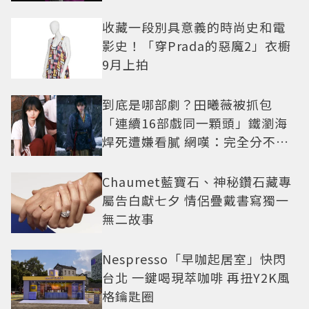
收藏一段別具意義的時尚史和電
影史！「穿Prada的惡魔2」衣櫥
9月上拍
到底是哪部劇？田曦薇被抓包
「連續16部戲同一顆頭」鐵瀏海
焊死遭嫌看膩 網嘆：完全分不出
角色
Chaumet藍寶石、神秘鑽石藏專
屬告白獻七夕 情侶疊戴書寫獨一
無二故事
Nespresso「早咖起居室」快閃
台北 一鍵喝現萃咖啡 再扭Y2K風
格鑰匙圈