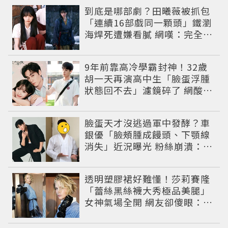
到底是哪部劇？田曦薇被抓包
「連續16部戲同一顆頭」鐵瀏
海焊死遭嫌看膩 網嘆：完全分
不出角色
9年前靠高冷學霸封神！32歲
胡一天再演高中生「臉蛋浮腫
狀態回不去」濾鏡碎了 網酸：
像教務主任
臉蛋天才沒逃過軍中發酵？車
銀優「臉頰腫成饅頭、下顎線
消失」近況曝光 粉絲崩潰：空
氣有酵母😭
透明塑膠裙好難懂！莎莉賽隆
「蕾絲黑絲襪大秀極品美腿」
女神氣場全開 網友卻傻眼：造
型根本靠臉撐