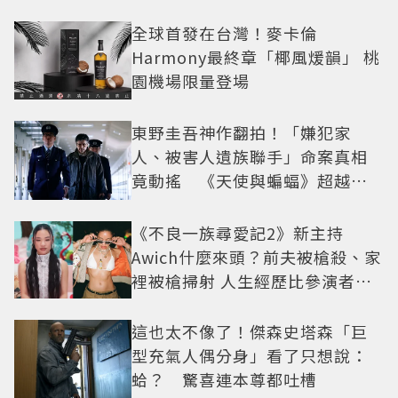
全球首發在台灣！麥卡倫
Harmony最終章「椰風煖韻」 桃
園機場限量登場
東野圭吾神作翻拍！「嫌犯家
人、被害人遺族聯手」命案真相
竟動搖 《天使與蝙蝠》超越懸
疑框架展開
《不良一族尋愛記2》新主持
Awich什麼來頭？前夫被槍殺、家
裡被槍掃射 人生經歷比參演者還
抓馬！
這也太不像了！傑森史塔森「巨
型充氣人偶分身」看了只想說：
蛤？ 驚喜連本尊都吐槽