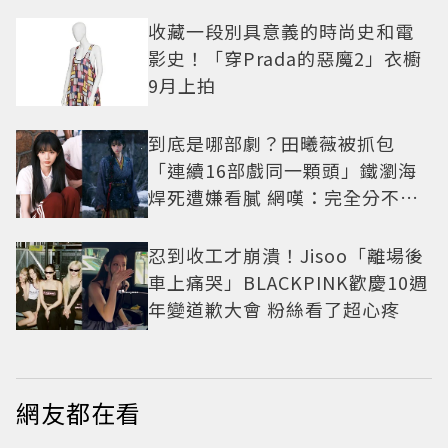
收藏一段別具意義的時尚史和電
影史！「穿Prada的惡魔2」衣櫥
9月上拍
到底是哪部劇？田曦薇被抓包
「連續16部戲同一顆頭」鐵瀏海
焊死遭嫌看膩 網嘆：完全分不出
角色
忍到收工才崩潰！Jisoo「離場後
車上痛哭」BLACKPINK歡慶10週
年變道歉大會 粉絲看了超心疼
網友都在看