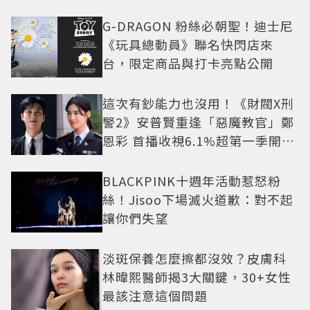
G-DRAGON 粉絲必朝聖！迪士尼
《玩具總動員》聯名快閃店來
台，限定商品與打卡亮點公開
這次有鈔能力也沒用！《財閥X刑
警2》安普賢重逢「惡魔教官」鄭
恩彩 首播收視6.1%超第一季開紅
盤
BLACKPINK十週年活動惹怒粉
絲！Jisoo下場滅火道歉：對不起
讓你們失望
淡斑保養怎麼擦都沒效？皮膚科
林暐熙醫師揭3大關鍵，30+女性
最該注意這個問題