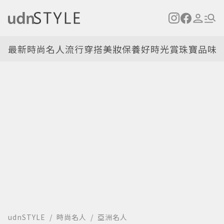
最新
時尚名人
流行穿搭
美妝保養
好時光
賞珠寶
品味
udnSTYLE
時尚名人
亞洲名人