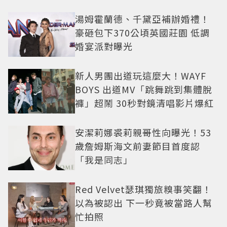
湯姆霍蘭德、千黛亞補辦婚禮！
豪砸包下370公頃英國莊園 低調
婚宴派對曝光
新人男團出道玩這麼大！WAYF
BOYS 出道MV「跳舞跳到集體脫
褲」超鬧 30秒對鏡清唱影片爆紅
安潔莉娜裘莉親哥性向曝光！53
歲詹姆斯海文前妻節目首度認
「我是同志」
Red Velvet瑟琪獨旅糗事笑翻！
以為被認出 下一秒竟被當路人幫
忙拍照