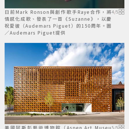
日前Mark Ronson與創作歌手Raye合作，將
4
/
5
情感化成歌、發表了一首《Suzanne》，以慶
祝愛彼（Audemars Piguet）的150周年。圖
／Audemars Piguet提供
美國阿斯彭藝術博物館（Aspen Art Museu
5
/
5