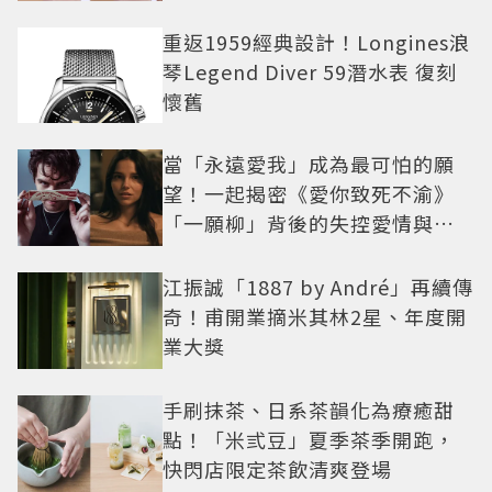
重返1959經典設計！Longines浪
琴Legend Diver 59潛水表 復刻
懷舊
當「永遠愛我」成為最可怕的願
望！一起揭密《愛你致死不渝》
「一願柳」背後的失控愛情與爆
紅之路
江振誠「1887 by André」再續傳
奇！甫開業摘米其林2星、年度開
業大獎
手刷抹茶、日系茶韻化為療癒甜
點！「米弎豆」夏季茶季開跑，
快閃店限定茶飲清爽登場