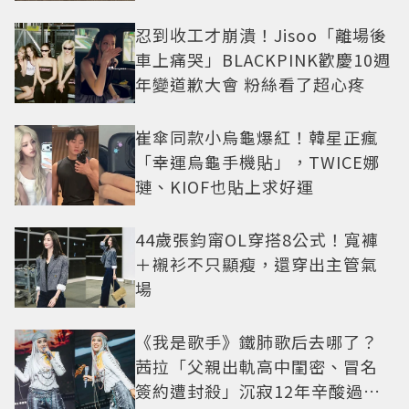
忍到收工才崩潰！Jisoo「離場後
車上痛哭」BLACKPINK歡慶10週
年變道歉大會 粉絲看了超心疼
崔傘同款小烏龜爆紅！韓星正瘋
「幸運烏龜手機貼」，TWICE娜
璉、KIOF也貼上求好運
44歲張鈞甯OL穿搭8公式！寬褲
＋襯衫不只顯瘦，還穿出主管氣
場
《我是歌手》鐵肺歌后去哪了？
茜拉「父親出軌高中閨密、冒名
簽約遭封殺」沉寂12年辛酸過往