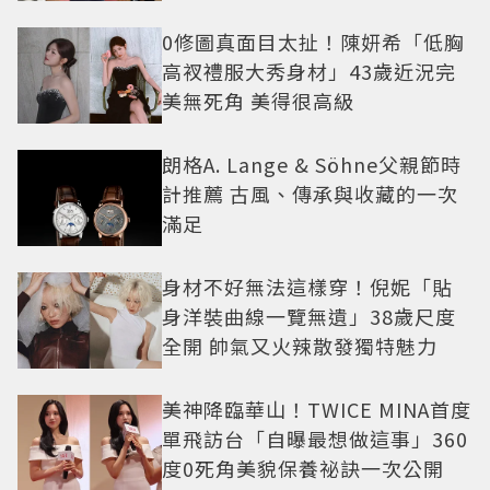
0修圖真面目太扯！陳妍希「低胸
高衩禮服大秀身材」43歲近況完
美無死角 美得很高級
朗格A. Lange & Söhne父親節時
計推薦 古風、傳承與收藏的一次
滿足
身材不好無法這樣穿！倪妮「貼
身洋裝曲線一覽無遺」38歲尺度
全開 帥氣又火辣散發獨特魅力
美神降臨華山！TWICE MINA首度
單飛訪台「自曝最想做這事」360
度0死角美貌保養祕訣一次公開