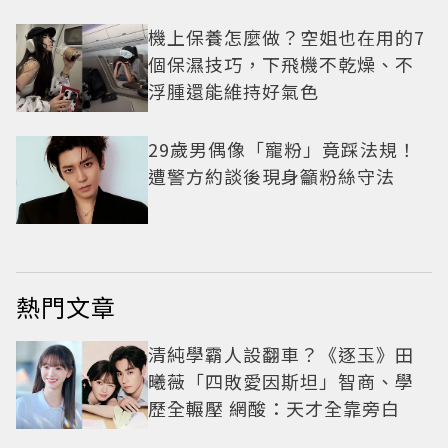
機上保養怎麼做？空姐也在用的7
個保濕技巧，下飛機不乾燥、不
浮腫還能維持好氣色
29歲男偶像「寵粉」竟踩法規！
遭警方約談後現身籲粉絲守法
熱門文章
清純學霸人設翻車？《逐玉》田
曦薇「四敗愛因斯坦」智商、學
歷全輾壓 網酸：天才全靠旁白