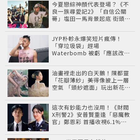
今夏戀綜神顏代表登場？《不
良一族尋愛記2》「自信公關
哥」塩田一馬背景起底 街頭辣
男翻身當老闆
JYP朴軫永爆笑短片瘋傳！
「穿垃圾袋」趕場
Waterbomb 被虧「應該改名
JPG」
油畫裡走出的白天鵝！陳都靈
「花瓣薄紗」美得像披上一層
空氣 「頭紗遮面」玩出新花樣
朦朧美感太仙
這次有鈔能力也沒用！《財閥
X刑警2》安普賢重逢「惡魔教
官」鄭恩彩 首播收視6.1%超
第一季開紅盤