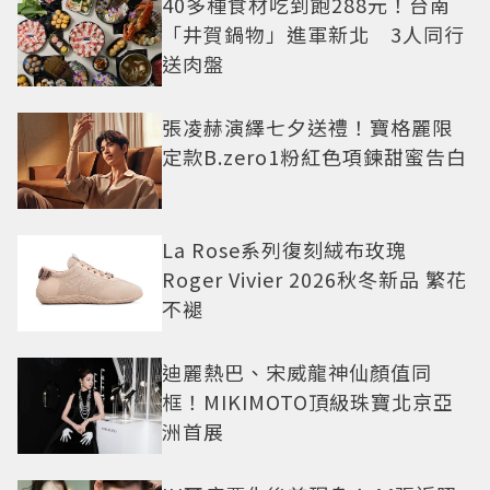
40多種食材吃到飽288元！台南
「井賀鍋物」進軍新北 3人同行
送肉盤
張凌赫演繹七夕送禮！寶格麗限
定款B.zero1粉紅色項鍊甜蜜告白
La Rose系列復刻絨布玫瑰
Roger Vivier 2026秋冬新品 繁花
不褪
迪麗熱巴、宋威龍神仙顏值同
框！MIKIMOTO頂級珠寶北京亞
洲首展