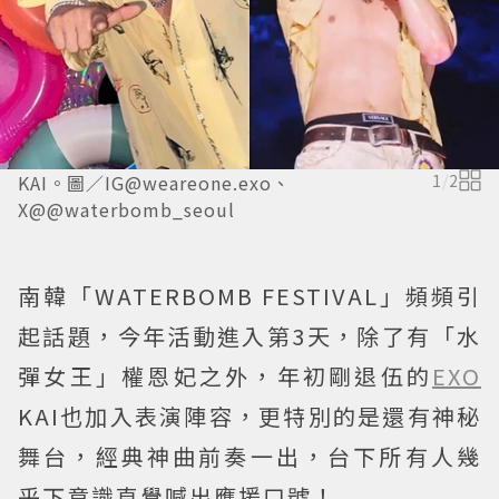
KAI。圖／IG@weareone.exo、
1
/
2
X@@waterbomb_seoul
南韓「WATERBOMB FESTIVAL」頻頻引
起話題，今年活動進入第3天，除了有「水
彈女王」權恩妃之外，年初剛退伍的
EXO
KAI也加入表演陣容，更特別的是還有神秘
舞台，經典神曲前奏一出，台下所有人幾
乎下意識直覺喊出應援口號！