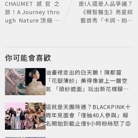
CHAUMET感官之
是I人還是人品爭議？
旅！A Journey thro
《機智醫生》男星綜
ugh Nature頂級珠
藝首秀「卡詞、拍攝
寶看見植物香氣
狂閉眼」挨轟沒誠意
Haha揭私下拍攝真
相
你可能會喜歡
油畫裡走出的白天鵝！陳都靈
「花瓣薄紗」美得像披上一層空
氣 「頭紗遮面」玩出新花樣朦朧
美感太仙
這就是天團待遇？BLACKPINK十
周年見面會「僅抽40人參與」報
名開始到截止僅9小時粉絲怒了😡