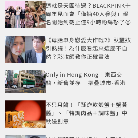
這就是天團待遇？BLACKPINK十
周年見面會「僅抽40人參與」報
名開始到截止僅9小時粉絲怒了😡
《母胎單身戀愛大作戰2》臥蠶妝
引熱議！為什麼看起來這麼不自
然？彩妝師教你正確畫法
Only in Hong Kong｜東西交
融，新舊並存 ｜摺疊城市-香港
不只月餅！「酥炸軟殼蟹＋蟹黃
醬」、「特調肉品＋調味鹽」中
秋送創意