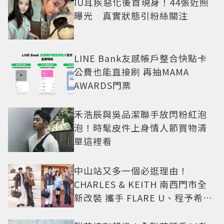
IU耳疾惡化後首現身！44張近照
曝光 真實狀態引粉絲關注
LINE Bank友感帳戶整合快點卡
公費也能直接刷 再抽MAMA
AWARDS門票
禾浩辰與吳品潔聯手放閃粉紅泡
泡！時髦皮件上身情人節買物清
單這裡看
中山站又多一個必逛理由！
CHARLES & KEITH 南西門市全
新改裝 攜手 FLARE U、程予希演
繹秋季時尚