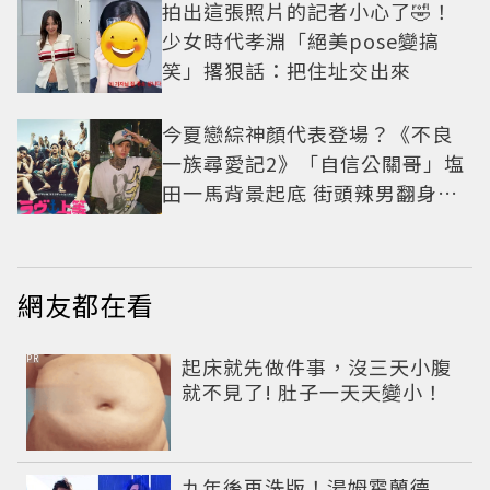
拍出這張照片的記者小心了🤣！
少女時代孝淵「絕美pose變搞
笑」撂狠話：把住址交出來
今夏戀綜神顏代表登場？《不良
一族尋愛記2》「自信公關哥」塩
田一馬背景起底 街頭辣男翻身當
老闆
網友都在看
PR
起床就先做件事，沒三天小腹
就不見了! 肚子一天天變小！
九年後再洗版！湯姆霍蘭德