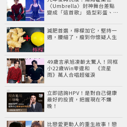
〈Umbrella〉封神舞台差點
變成「這首歌」 造型彩蛋、暖
心故事一次公開
PR
減肥首選，檸檬加它，堅持一
週，腰細了，瘦到你懷疑人生
49歲言承旭凍齡太驚人！同框
小22歲Win零違和 《流星
雨》萬人合唱超催淚
PR
立即諮詢HPV！是對自己健康
最好的投資，把握現在不嫌
晚！
比戀愛更動人的重生故事！戀