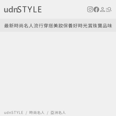
最新
時尚名人
流行穿搭
美妝保養
好時光
賞珠寶
品味
udnSTYLE
時尚名人
亞洲名人