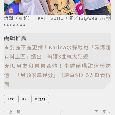
燦烈（左起）、KAI、SUHO。圖／IG@wear
2
/
2
eone.exo
編輯推薦
★要露不露更辣！Karina水彈戰袍「深溝超
有料上圍」透出 彎腰S曲線太犯規
★IU男友和弟弟合體！李鍾碩嘴甜這樣誇
他 「另類家屬緣分」《瑞草洞》5人幫看得
到
EXO
Kai
朴燦烈
← 上一篇
下一篇 →