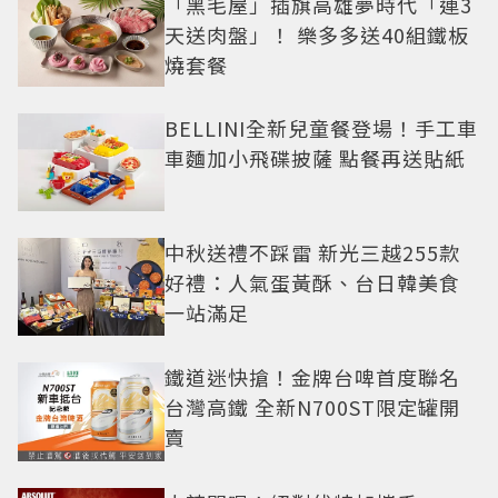
「黑毛屋」插旗高雄夢時代「連3
天送肉盤」！ 樂多多送40組鐵板
燒套餐
BELLINI全新兒童餐登場！手工車
車麵加小飛碟披薩 點餐再送貼紙
中秋送禮不踩雷 新光三越255款
好禮：人氣蛋黃酥、台日韓美食
一站滿足
鐵道迷快搶！金牌台啤首度聯名
台灣高鐵 全新N700ST限定罐開
賣