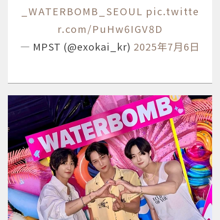
_WATERBOMB_SEOUL
pic.twitte
r.com/PuHw6IGV8D
— MPST (@exokai_kr)
2025年7月6日