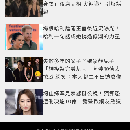
身衣」夜店亮相 火辣造型引爆話
題
梅根哈利離開王室後近況曝光！
哈利一句話成她撐過低潮的力量
失散多年的父子？張凌赫兒子
「神複製完美基因」萌娃顏值太
搶戲 網笑：本人都生不出這麼像
柯佳嬿罕見表態挺公視！預算恐
遭刪凍逾10億 發聲掀網友熱議