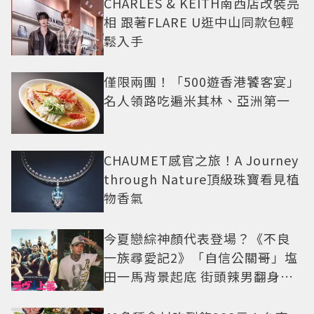
CHARLES & KEITH南西店改裝亮
相 跟著FLARE U逛中山同款包輕
鬆入手
僅限兩團！「500遊香港饕客宴」
名人領路吃遍米其林、亞洲第一
CHAUMET感官之旅！A Journey
through Nature頂級珠寶看見植
物香氣
今夏戀綜神顏代表登場？《不良
一族尋愛記2》「自信公關哥」塩
田一馬背景起底 街頭辣男翻身當
老闆