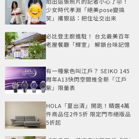
拍出這張照片的記者小心了🤣！
少女時代孝淵「絕美pose變搞
笑」撂狠話：把住址交出來
必比登主廚進駐！ 台北最美百年
老屋餐廳「輝室」 解鎖台味記憶
有一種紫色叫江戶？ SEIKO 145
周年A13快閃空間推全新「江戶
紫」限量表
HOLA「夏出清」開跑！精選4萬
件商品任2件5折 限定門市絕版品
5折起