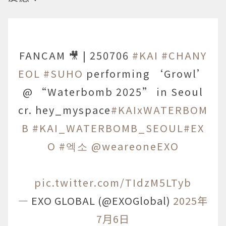
FANCAM 🎥 | 250706
#KAI
#CHANY
EOL
#SUHO
performing ‘Growl’
@ “Waterbomb 2025” in Seoul
cr. hey_myspace
#KAIxWATERBOM
B
#KAI_WATERBOMB_SEOUL
#EX
O
#엑소
@weareoneEXO
pic.twitter.com/TIdzM5LTyb
— EXO GLOBAL (@EXOGlobal)
2025年
7月6日