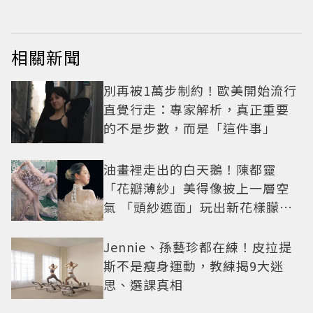
相關新聞
別再被1萬步制約！歐美開始流行
直覺行走：專家解析，真正重要
的不是步數，而是「這件事」
油畫裡走出的白天鵝！陳都靈
「花瓣薄紗」美得像披上一層空
氣 「頭紗遮面」玩出新花樣朦朧
美感太仙
Jennie、孫藝珍都在練！皮拉提
斯不是瘦身運動，教練揭9大迷
思、選課真相