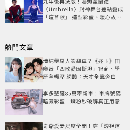
九年後再洗版！湯姆霍蘭德
〈Umbrella〉封神舞台差點變成
「這首歌」 造型彩蛋、暖心故事
一次公開
熱門文章
清純學霸人設翻車？《逐玉》田
曦薇「四敗愛因斯坦」智商、學
歷全輾壓 網酸：天才全靠旁白
李多慧砸85萬牽新車！車牌號碼
暗藏彩蛋 鐵粉秒破解真正用意
肯爺愛妻尺度全開！穿「透視連