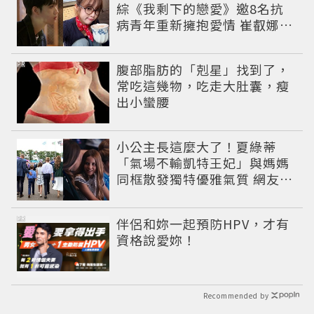
綜《我剩下的戀愛》邀8名抗
病青年重新擁抱愛情 崔叡娜淚
揭童年抗癌傷痛
PR
腹部脂肪的「剋星」找到了，
常吃這幾物，吃走大肚囊，瘦
出小蠻腰
小公主長這麼大了！夏綠蒂
「氣場不輸凱特王妃」與媽媽
同框散發獨特優雅氣質 網友狂
讚
PR
伴侶和妳一起預防HPV，才有
資格說愛妳！
Recommended by