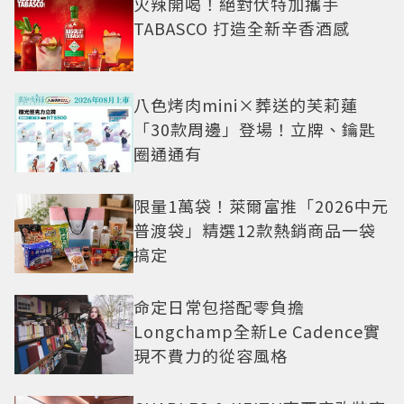
火辣開喝！絕對伏特加攜手
TABASCO 打造全新辛香酒感
八色烤肉mini×葬送的芙莉蓮
「30款周邊」登場！立牌、鑰匙
圈通通有
限量1萬袋！萊爾富推「2026中元
普渡袋」精選12款熱銷商品一袋
搞定
命定日常包搭配零負擔
Longchamp全新Le Cadence實
現不費力的從容風格