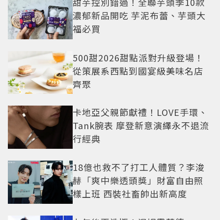
甜芋控別錯過！全聯芋頭季10款
濃郁新品開吃 芋泥布蕾、芋頭大
福必買
500甜2026甜點派對升級登場！
從策展系西點到國宴級美味名店
齊聚
卡地亞父親節獻禮！LOVE手環、
Tank腕表 摩登新意演繹永不退流
行經典
18億也救不了打工人體質？李浚
赫「爽中樂透頭獎」財富自由照
樣上班 西裝社畜帥出新高度