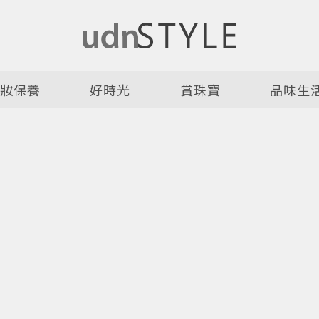
美妝保養
好時光
賞珠寶
品味生