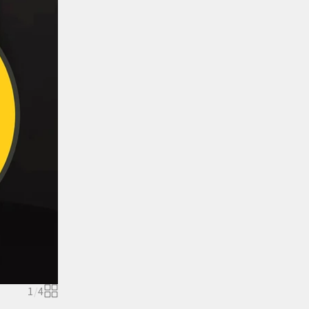
1
/
4