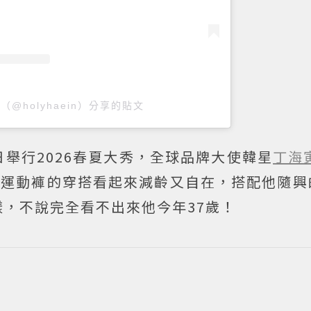
（@holyhaein）分享的貼文
a近日舉行2026春夏大秀，全球品牌大使韓星
丁海
配運動褲的穿搭看起來減齡又自在，搭配他隨興
，不說完全看不出來他今年37歲！