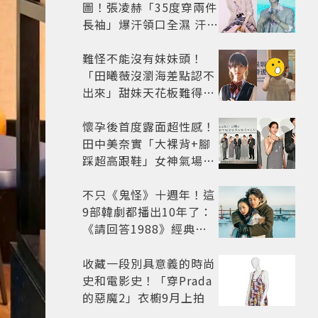
圖！張凌赫「35度穿兩件
長袖」爆汗領口全濕 汗珠
竟成天然打亮帥到離譜
難怪不能沒有妹妹頭！
「田曦薇沒瀏海差點認不
出來」甜妹天花板難得露
額頭...真面目嚇壞網友
懷孕後首度露面超性感！
田中美奈實「大裸背+腳
踩超高跟鞋」女神氣場全
開 不過日本網友卻狠酸
不只《鬼怪》十週年！這
9部韓劇都播出10年了：
《請回答1988》經典不
敗，這部大家狂推續集
收藏一段別具意義的時尚
史和電影史！「穿Prada
的惡魔2」衣櫥9月上拍