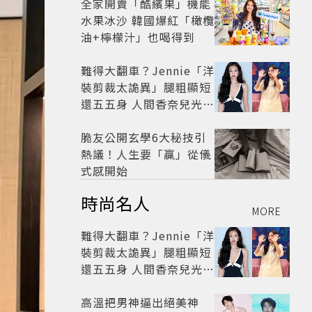
全家開賣「酷繽果」機能
水果冰沙 韓國爆紅「橄欖
油+檸檬汁」也喝得到
難得大翻車？Jennie「洋
裝剪裁太詭異」腿粗顯短
還五五身 人間香奈兒光環
失靈變臘腸狗
脆友公開玄學6大秘技引
熱議！人生要「贏」從儀
式感開始
時尚名人
MORE
難得大翻車？Jennie「洋
裝剪裁太詭異」腿粗顯短
還五五身 人間香奈兒光環
失靈變臘腸狗
高溫把男神逼出絕美神