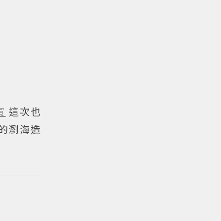
寅
這次也
的瀏海造