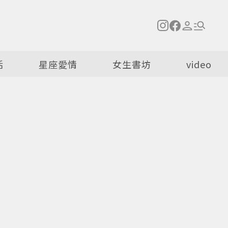
活
星座愛情
女生書坊
video