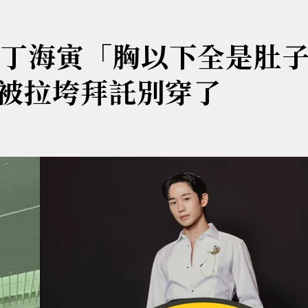
？丁海寅「胸以下全是肚
被拉垮拜託別穿了