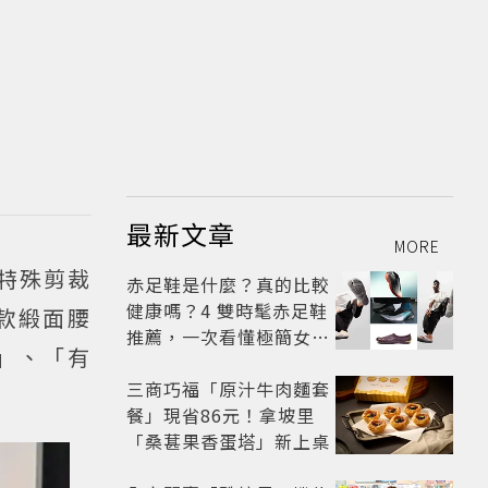
最新文章
MORE
特殊剪裁
赤足鞋是什麼？真的比較
健康嗎？4 雙時髦赤足鞋
款緞面腰
推薦，一次看懂極簡女鞋
」、「有
熱潮
三商巧福「原汁牛肉麵套
餐」現省86元！拿坡里
「桑葚果香蛋塔」新上桌